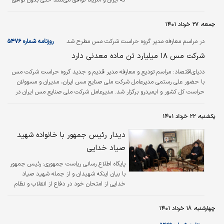
بر سر خروج سپاه از لیست تروریستی.
جمعه، ۲۷ خرداد ۱۴۰۱
در مراسم معارفه مدیر گروه حراست شرکت مس مطرح شد
روزنامه شماره ۵۴۷۶
شرکت مس ۱۸ میلیارد تن ماده معدنی دارد
دنیای‌اقتصاد:
مراسم تودیع و معارفه مدیر قدیم و جدید گروه حراست شرکت مس
با حضور علی رستمی مدیرعامل شرکت ملی صنایع مس ایران، مدیران و مسوولان
حراست کل کشور و ایمیدرو برگزار شد. مدیرعامل شرکت ملی صنایع مس ایران در
این مراسم گفت: ملی مس جزو سه شرکت برتر کشور قرار دارد و اهمیت آن برای
همگان آشکار است. این شرکت صنعتی موتور و یکی از پیشرانان توسعه نظام
یکشنبه، ۲۲ خرداد ۱۴۰۱
جمهوری اسلامی محسوب می‌شود؛ لذا حراست و صیانت از این موتور پیشران و
لکوموتیو حائز اهمیت است.
دیدار رئیس جمهور با خانواده شهید
صیاد خدایی
پایگاه اطلاع رسانی ریاست جمهوری:
رئیس جمهور
با بیان اینکه شهیدان و از جمله شهید صیاد
خدایی از امتحان خود در دفاع از انقلاب و نظام
اسلامی سربلند بیرون آمدند، اقدام ناجوانمردانه
دشمنان در ترور این شهید را نشانه زبونی و
چهارشنبه، ۱۸ خرداد ۱۴۰۱
استیصال بدخواهان نظام جمهوری اسلامی
دانست.