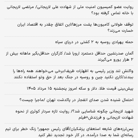
روایت عضو کمیسیون امنیت ملی از شهادت علی لاریجانی/ مرتضی لاریجانی
با خانه تماس گرفته بود؟
توقف طولانی کامیون‌ها پشت مرزها/این اتفاق چقدر به اقتصاد ایران
خسارت می‌زند؟
حمله پهپادی روسیه به ۲ کشتی در دریای سیاه
آلمان صدرنشین حداقل دستمزد اروپا شد/ کارگران حداقل‌بگیر ماهانه بیش از
۲ هزار یورو می‌گیرند
واکنش تند وزیر رئیسی به اظهارات ظریف/برخی می‌خواهند همه راه‌ها را
ببندند/کاری نکنید چین و روسیه در جنگ بعد از حق وتو استفاده نکنند
پیش‌بینی قیمت طلا، دلار و سکه امروز پنجشنبه ۱۵ مرداد ۱۴۰۵
احتمال شنیده شدن صدای انفجار در پاکدشت تهران /ماجرا چیست؟
شهید لاریجانی چگونه شناسایی شد؟/ روایت تازه سردار کوثری از نحوه
شهادت لاریجانی و فرزندش+فیلم
پس‌لرزه‌های شایعه استعفای پزشکیان/آقای رئیس جمهور! زنگ خطر برای تیم
رسانه‌ای شما به صدا درآمده، در کار خود تجدید نظر کنید