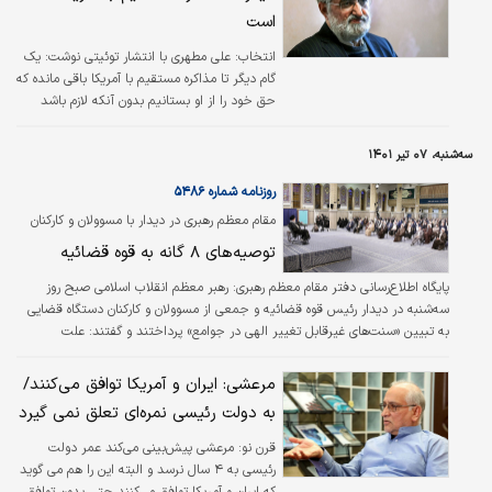
است
انتخاب:
علی مطهری با انتشار توئیتی نوشت: یک
گام دیگر تا مذاکره مستقیم با آمریکا باقی‌ مانده که
حق خود را از او بستانیم بدون آنکه لازم باشد
منافع ‎روسیه و ‎چین و ‎اروپا را منظور کنیم.
سه‌شنبه، ۰۷ تیر ۱۴۰۱
روزنامه شماره ۵۴۸۶
مقام معظم رهبری در دیدار با مسوولان و کارکنان
دستگاه قضا بیان کردند
توصیه‌های ۸ گانه به قوه قضائیه
پايگاه اطلاع‌‌رساني دفتر مقام معظم رهبري:
رهبر معظم انقلاب اسلامی صبح روز
سه‌‌شنبه در دیدار رئیس قوه قضائیه و جمعی از مسوولان و کارکنان دستگاه قضایی
به تبیین «سنت‌های غیرقابل تغییر الهی در جوامع» پرداختند و گفتند: علت
سربلندی و پیروزی حیرت‌آور ملت ایران و نظام جمهوری اسلامی در برابر حوادث بزرگ
و تلخ سال ۱۳۶۰، ایستادگی و تلاش و نهراسیدن از دشمنان بود و این سنت الهی در
مرعشی: ایران و آمریکا توافق می‌کنند/
همه دوران‌ها قابل تکرار است و باید بدانیم خداوند سال ۱۴۰۱ همان خداوند سال
به دولت رئیسی نمره‌ای تعلق نمی گیرد
۱۳۶۰ است.
قرن نو:
مرعشی پیش‌بینی می‌کند عمر دولت
رئیسی به ۴ سال نرسد و البته این را هم می گوید
که ایران و آمریکا توافق می‌کنند حتی بدون توافق