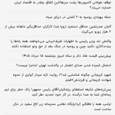
توقف طولانی کامیون‌ها پشت مرزها/این اتفاق چقدر به اقتصاد ایران
خسارت می‌زند؟
حمله پهپادی روسیه به ۲ کشتی در دریای سیاه
آلمان صدرنشین حداقل دستمزد اروپا شد/ کارگران حداقل‌بگیر ماهانه بیش از
۲ هزار یورو می‌گیرند
واکنش تند وزیر رئیسی به اظهارات ظریف/برخی می‌خواهند همه راه‌ها را
ببندند/کاری نکنید چین و روسیه در جنگ بعد از حق وتو استفاده نکنند
پیش‌بینی قیمت طلا، دلار و سکه امروز پنجشنبه ۱۵ مرداد ۱۴۰۵
احتمال شنیده شدن صدای انفجار در پاکدشت تهران /ماجرا چیست؟
شهید لاریجانی چگونه شناسایی شد؟/ روایت تازه سردار کوثری از نحوه
شهادت لاریجانی و فرزندش+فیلم
پس‌لرزه‌های شایعه استعفای پزشکیان/آقای رئیس جمهور! زنگ خطر برای تیم
رسانه‌ای شما به صدا درآمده، در کار خود تجدید نظر کنید
ترامپ همه را غافلگیر کرد/پایگاه نظامی محرمانه زیر کاخ سفید در حال
ساخت است