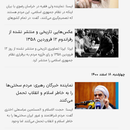
ايسنا:
نماینده ولی فقیه در خراسان رضوی با بیان
اینکه در نظام جمهوری اسلامی، این مردم هستند
که تصمیم‌گیری می‌کنند، گفت: در تمام کشورهای
شرقی حزب اراده می‌کند، نه مردم. در کشورهای
غربی، لابی صهیونیستی تصمیم می‌گیرد، نه مردم.
عکس‌هایی تاریخی و منتشر نشده از
اما در کشور ما خواست و اراده مردم بر تمام
رفراندوم ۱۲ فروردین ۱۳۵۸
مقدرات این کشور مسلط است و غیر از اراده مردم
جریان دیگری حاکم نیست.
ایرنا:
ایرنا تصاویری تاریخی و منتشر نشده از روز ۱۲
فروردین ۱۳۵۸ و رای «آری» مردم به برقراری نظام
جمهوری اسلامی را منتشر کرد.
چهارشنبه، ۱۸ اسفند ۱۴۰۰
نماینده خبرگان رهبری: مردم سختی‌ها
را به خاطر اسلام و انقلاب تحمل
می‌کنند
ايسنا:
حجت الاسلام و المسلمین عباسعلی اختری
گفت: مردم شرافتمند و غیور ایران سختی‌ها را به
خاطر اسلام و انقلاب تحمل می‌کنند اما وجود
تبعیض برای آنها پذیرفته نیست و در مقابل