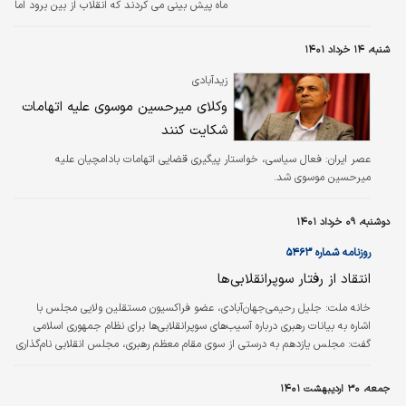
ماه پیش بینی می کردند که انقلاب از بین برود اما
تا به امروز انقلاب ما با صلابت و استقلال کامل
پایدار مانده است.
شنبه، ۱۴ خرداد ۱۴۰۱
زیدآبادی
وکلای میرحسین موسوی علیه اتهامات
شکایت کنند
عصر ایران:
فعال سیاسی، خواستار پیگیری قضایی اتهامات بادامچیان علیه
میرحسین موسوی شد.
دوشنبه، ۰۹ خرداد ۱۴۰۱
روزنامه شماره ۵۴۶۳
انتقاد از رفتار سوپرانقلابی‌ها
خانه ملت:
جلیل رحیمی‌جهان‌آبادی، ‌عضو فراکسیون مستقلین ولایی مجلس با
اشاره به بیانات رهبری درباره آسیب‌های سوپرانقلابی‌ها برای نظام جمهوری اسلامی
گفت: مجلس یازدهم به درستی از سوی مقام معظم رهبری، مجلس انقلابی نام‌گذاری
شد اما خطری همیشه برای نیروهای انقلاب وجود داشته و آن هم گرایش برخی به
سمت رفتارهای تند و شعارهایی است که امکان اجرا ندارد یا نظام را دچار آسیب
جمعه، ۳۰ اردیبهشت ۱۴۰۱
خواهد کرد. وی در ادامه اظهار کرد: رهبری در مورد آسیب‌های اساسی که برخی به