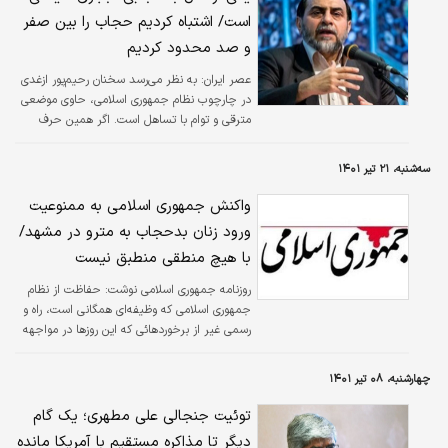
است/ اشتباه کردیم حجاب را بین صفر
و صد محدود کردیم
عصر ایران:
به نظر می‌رسد سخنان رحیم‌پور ازغدی
در چارچوب نظام جمهوری اسلامی، حاوی موضعی
مترقی و توام با تساهل است. اگر همین حرف
مبنای عمل حکومت واقع شود، از سخت‌گیری‌
فعلی، که در قالب گشت ارشاد محقق شده،
سه‌شنبه، ۲۱ تیر ۱۴۰۱
کاسته می‌شود.
واکنش جمهوری اسلامی به ممنوعیت
ورود زنان بدحجاب به مترو در مشهد/
با هیچ منطقی منطبق نیست
روزنامه جمهوری اسلامی نوشت: حفاظت از نظام
جمهوری اسلامی که وظیفه‌ای همگانی است، راه و
رسمی غیر از برخوردهائی که این روزها در مواجهه
با پدیده بدحجابی و بی‌حجابی مطرح می‌شود
دارد.
چهارشنبه، ۰۸ تیر ۱۴۰۱
توئیت جنجالی علی مطهری؛ یک گام
دیگر تا مذاکره مستقیم با آمریکا مانده