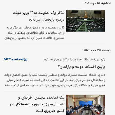
سه‌شنبه، ۲۵ مرداد ۱۴۰۱
تذکر یک نماینده به ۳ وزیر دولت
درباره بازی‌های یارانه‌ای
فارس:
نماینده مردم دامغان مجلس در تذکری به
وزرای ارتباطات و فناور یاطلاعات، فرهنگ و ارشاد
اسلامی و اطلاعات عنوان کرد که بعضی از بازی‌های
یارانه‌ای موجود در فروشگاه‌های اینترنتی همچون
فروشگاه‌های اینترنتی بازار مغایر با چارچوب‌های
دوشنبه، ۲۴ مرداد ۱۴۰۱
فرهنگی نظام جمهوری اسلامی است و موجب
آسیب به کودکان و نوجوانان ما در این بخش
رئیسی به قالیباف: همه بر یک کشتی سوار هستیم
روزنامه شماره ۵۵۲۳
می‌شود.
پایان اختلاف دولت و پارلمان؟
دنياي اقتصاد:
نشست مشترک دولت و مجلس یکشنبه شب با حضور اعضای دولت
و نمایندگان مجلس برگزار شد. در این نشست که قرار است به صورت فصلی میان
قوای مجریه و مقننه برگزار شود، رئیس‌جمهور خواستار حمایت مجلس از دولت شد
و با تاکید بر اینکه همه بر یک کشتی سوار هستیم، گفت: ناکامی هر کدام از ما به
پای نظام جمهوری اسلامی نوشته می‌شود.
یک نماینده مجلس: افزایش و
همسان‌سازی حقوق بازنشستگان در
کشور ضروری است