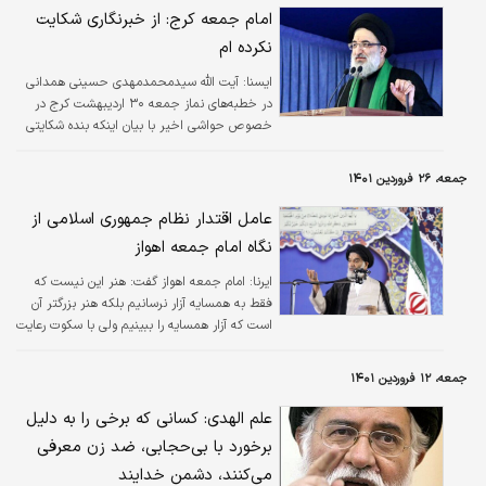
اسم انقلاب ممکن است به کشور بزنند، تذکر دادند. در حوزه سیاست خارجی هم…
امام جمعه کرج: از خبرنگاری شکایت
نکرده ام
ايسنا:
آیت الله سیدمحمدمهدی حسینی همدانی
در خطبه‌های نماز جمعه ۳۰ اردیبهشت کرج در
خصوص حواشی اخیر با بیان اینکه بنده شکایتی
نسبت به هیچ موضوعی نداشته و ندارم و برای
این عزیزان طلب مغفرت می‌کنم، گفت: چند روزی
جمعه، ۲۶ فروردین ۱۴۰۱
است که مطلبی در فضای مجازی مطرح شده و
نسبت‌هایی به بنده و دستگاه‌ها داده‌اند، قصد
عامل اقتدار نظام جمهوری اسلامی از
داشتم مفصل به شرح نکاتی بپردازم اما دیدم
نگاه امام جمعه اهواز
دستگاه قضا به خوبی بخشی از مطالب را توضیح
داده است.
ایرنا:
امام جمعه اهواز گفت: هنر این نیست که
فقط به همسایه آزار نرسانیم بلکه هنر بزرگتر آن
است که آزار همسایه را ببینیم ولی با سکوت رعایت
حال همسایه را کنیم، مردم داری خوب است ولی
مردم دار ماندن هنر است .
جمعه، ۱۲ فروردین ۱۴۰۱
علم الهدی: کسانی که برخی را به دلیل
برخورد با بی‌حجابی، ضد زن معرفی
می‌کنند، دشمن خدایند