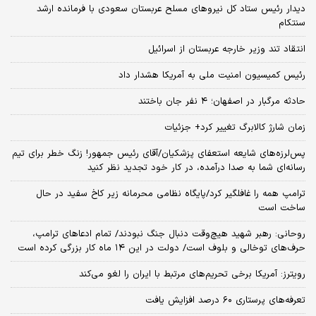
دیدار رئیس ستاد کل نیروهای مسلح عربستان سعودی با فرمانده ارشد
سنتکام
انتقاد تند وزیر خارجه عربستان از اسرائیل
رئیس کمیسیون امنیت ملی به آمریکا هشدار داد
حادثه مرگبار در اصفهان؛ ۴ نفر جان باختند
زمان شارژ کالابرگ تغییر کرد+ جزئیات
پس‌لرزه‌های شایعه استعفای پزشکیان/آقای رئیس جمهور! زنگ خطر برای تیم
رسانه‌ای شما به صدا درآمده، در کار خود تجدید نظر کنید
ترامپ همه را غافلگیر کرد/پایگاه نظامی محرمانه زیر کاخ سفید در حال
ساخت است
روحانی: رهبر شهید هیچ‌وقت دنبال جنگ نبودند/ تمام ادعاهای ترامپ،
حرف‌های توخالی و بلوف است/ دولت در این ۱۴ ماه کار بزرگی کرده است
رویترز: آمریکا برخی تحریم‌های مرتبط با ایران را لغو می‌کند
تعرفه‌های پرستاری ۶۰ درصد افزایش یافت