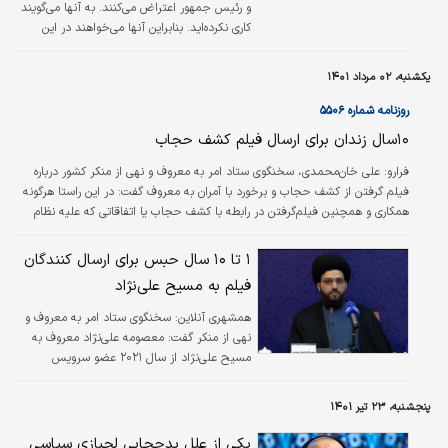
و رئیس جمهور اعتراض می‌کنند. به آنها می‌گویند
کاری نکرده‌اید. بنابراین آنها می‌خواهند در این
بی‌سامانی‌ها و آشفتگی بازار که شدت پیدا کرده
است، خودشان را مقصر ندانند.
یکشنبه، ۰۲ مرداد ۱۴۰۱
روزنامه شماره ۵۵۰۶
۱۰سال زندان برای ارسال فیلم کشف حجاب
فرارو:
علی خان‌محمدی، سخنگوی ستاد امر به معروف و نهی از منکر کشور درباره
فیلم گرفتن از کشف حجاب و برخورد با آمران به معروف گفت: در این راستا هرگونه
همکاری و همچنین فیلم‌گرفتن در رابطه با کشف حجاب یا اتفاقاتی که علیه نظام
است مشمول ماده ۵۰۸ قانون مجازات اسلامی خواهند بود و بین یک تا ۱۰ سال
حبس برای آنها در نظر گرفته می‌شود. البته این موضوع فقط در حوزه کشف حجاب
۱ تا ۱۰ سال حبس برای ارسال کنندگان
نیست، بلکه هر فیلمی که علیه نظام جمهوری اسلامی باشد و برای این خانم
فیلم به مسیح علی‌نژاد
(مسیح علینژاد) ارسال شود، مشمول این ماده خواهد بود.
همشهری آنلاین:
سخنگوی ستاد امر به معروف و
نهی از منکر گفت: معصومه علی‌نژاد معروف به
مسیح علی‌نژاد از سال ۲۰۲۱ عضو سرویس
اطلاعاتی آمریکا CIA است، پس لازم است مردم
بدانند با چه کسانی طرف هستند.
پنجشنبه، ۲۳ تیر ۱۴۰۱
یکی از علل بدحجابی لجبازی سیاسی