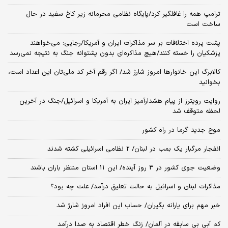
ترامپ همه را غافلگیر کرد/پایگاه نظامی محرمانه زیر کاخ سفید در حال
ساخت است
پشت پرده اختلافات بر سر مذاکرات ایران و آمریکا/رجایی: می‌خواهند
پزشکیان را خسته کنند/هیچ مذاکره‌ای بدون پشتوانه جنگ به نتیجه نمی‌رسد
کالابرگ این خانوارها امروز شارژ شد/ اگر رقم آخر کد ملی‌تان این اعداد است،
بخوانید
روایت رویترز از پیام هشدارآمیز ایران به آمریکا و اسرائیل/جنگ در آخرین
لحظه متوقف شد
موج جدید گرما در راه کشور
انفجار مرگبار یک بمب در لبنان/ 2 نظامی اسرائیلی کشته شدند
وضعیت جوی کشور در 3 روز آینده/ این 11 استان منتظر باران باشند
مذاکرات لبنان و اسرائیل به حالت تعلیق درآمد/ علت چه بود؟
خبر مهم برای یارانه بگیران/ حساب این افراد امروز شارژ شد
کم آبی بی سابقه در آلمان/ زنگ خطر اقتصاد به صدا درآمد