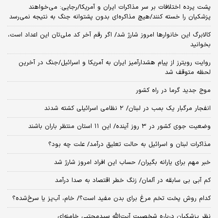
پشت پرده اختلافات بر سر مذاکرات ایران و آمریکا/رجایی: می‌خواهند
پزشکیان را خسته کنند/هیچ مذاکره‌ای بدون پشتوانه جنگ به نتیجه نمی‌رسد
کالابرگ این خانوارها امروز شارژ شد/ اگر رقم آخر کد ملی‌تان این اعداد است،
بخوانید
روایت رویترز از پیام هشدارآمیز ایران به آمریکا و اسرائیل/جنگ در آخرین
لحظه متوقف شد
موج جدید گرما در راه کشور
انفجار مرگبار یک بمب در لبنان/ ۲ نظامی اسرائیلی کشته شدند
وضعیت جوی کشور در ۳ روز آینده/ این ۱۱ استان منتظر باران باشند
مذاکرات لبنان و اسرائیل به حالت تعلیق درآمد/ علت چه بود؟
خبر مهم برای یارانه بگیران/ حساب این افراد امروز شارژ شد
کم آبی بی سابقه در آلمان/ زنگ خطر اقتصاد به صدا درآمد
کدام روش پخت تخم مرغ برای بدن مفید است؟/ خام، آب‌پز یا سرخ‌شده؟
نظر پزشکیان درباره شخصیت آیت‌الله سیدمجتبی خامنه‌ای