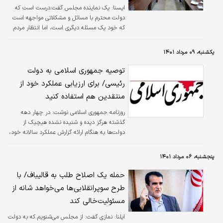
ايسنا:
یک نماینده مجلس گفت:درست است که
دولت محترم با مسائل و مشکلاتی مواجهه است
که خود یک مسئله دیگری است، اما انتظار مردم
در کل از نظام جمهوری اسلامی این است که
عدالت در همه سطوح اجرا شود و مسئله افزایش
یکشنبه، ۰۹ مرداد ۱۴۰۱
و همسان‌سازی حقوق بازنشستگان یکی از مهم‌ترین
مطالبات مردم است که بایستی هر چه سریع‌تر
توصیه جمهوری اسلامی به دولت
تعیین تکلیف شود.
رئیسی/ برای ارزیابی عملکرد خود از
منتقدین هم استفاده کنید
روزنامه جمهوری اسلامی نوشت: در چهار دهه
گذشته هرگز دیده و شنیده نشده هیچیک از
دولت‌ها به هنگام ارائه گزارش عملکرد سالانه خود،
حتی کوچک‌ترین انتقادی از خود به عمل آورند و
صادقانه به مردم بگویند در کنار فلان قوت‌ها این
پنجشنبه، ۰۶ مرداد ۱۴۰۱
یک ضعف را هم در کارنامه خود داشتیم و قول
می‌دهیم درصدد جبران برآئیم.
حمله یک اصلاح طلب به قالیباف/ با
طرح سوپرانقلابی‌ها می‌خواهد شانه از
مسئولیت‌خالی کند
ایلنا:
نمازی گفت: از مجلس می‌شنویم که به دولت