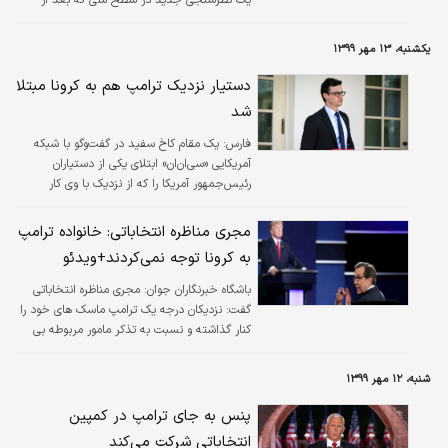
مناظره هفته گذشته انجام شده، از «دونالد ترامپ»
پیش افتاد.
یکشنبه، ۱۳ مهر ۱۳۹۹
دستیار نزدیک ترامپ هم به کرونا مبتلا
شد
فارس:
یک مقام کاخ سفید در گفت‌وگو با شبکه
آمریکایی «سی‌ان‌ان» ابتلای یکی از دستیاران
رئیس‌جمهور آمریکا را که از نزدیک با وی کار
می‌کند، تایید کرد.
مجری مناظره انتخاباتی: خانواده ترامپ
به کرونا توجه نمی‌کردند+ویدئو
باشگاه خبرنگاران جوان:
مجری مناظره انتخاباتی
گفت: نزدیکان درجه یک ترامپ ماسک های خود را
کنار گذاشته و نسبت به تذکر مامور مربوطه بی
اعتنایی و او را دور کردند.
شنبه، ۱۲ مهر ۱۳۹۹
پنس به جای ترامپ در کمپین
انتخاباتی شرکت می‌کند