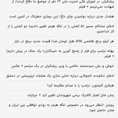
پزشکیان: در شورای عالی امنیت ملی ۱۲ نفر از موضع ما دفاع کردند/ از
شهادت نمی‌ترسم + فیلم
هشدار جدی درباره نوشیدن چای داغ/ این بیماری خطرناک در کمین است
ادعای سنتکام: مسیر ۵۱ کشتی را در تنگه هرمز تغییر دادیم/ دو کشتی را از
کار انداختیم
هر کیلو برنج هاشمی ۵۹۵ هزار تومان شد/ قیمت جدید برنج در بازار
بهانه ترامپ برای فرار از پاسخ گویی به خبرنگاران/ یک جنگ در پیش داریم!
+ فیلم
خوش و بش سیدمحمد خاتمی با وزیر پزشکیان در یک مراسم + عکس
ادعای حکومت الجولانی درباره خنثی سازی یک عملیات تروریستی در دمشق
هیلاری کلینتون، ترامپ را با صدام مقایسه کرد!
زمان شارژ اعتبار کالابرگ برخی شهروندان تغییر کرد + جزئیات
رویترز: انتظار می‌رود در خصوص تنگه هرمز به زودی توافقی بین ایران و
عمان حاصل شود