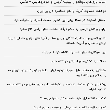
اسباب‌ بازی‌های رونالدو را ببینید/ کریس و خودروهایش + عکس
موافقت مشروط آمریکا با لغو محاصره دریایی ایران
اختلال گسترده در شبکه ریلی این کشور، حرکت قطارها را متوقف کرد
اولین واکنش ترامپ به حکم توقف ساخت سالن رقص کاخ سفید
ادعای اکسیوس: مذاکره‌کنندگان ایرانی منتظر تأییدهای نهایی داخلی درباره
توافق با عمان و آمریکا هستند
این سیگنال‌ها بازار نفت را متلاطم کرد + جزئیات
حملات به کشتی‌های اماراتی در تنگه هرمز
افشاگری یک مقام سابق آمریکا درباره ایران: داستان نزدیک بودن تهران به
بمب اتم پروپاگاندا بود
پزشکیان: هرگز استعفا نداده‌ام و نخواهم داد/ هیچ امتیازی در تفاهم‌نامه
ندادیم +فیلم
شکست نقشه اپل علیه سامسونگ/ ماجرا چیست؟
تصویب لایحه تشدید تحریم‌های روسیه در سنای آمریکا