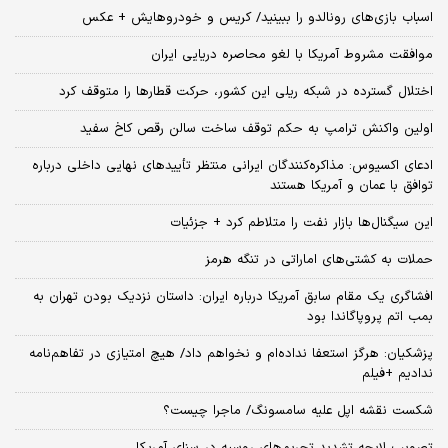
اسباب‌ بازی‌های رونالدو را ببینید/ کریس و خودروهایش + عکس
موافقت مشروط آمریکا با لغو محاصره دریایی ایران
اختلال گسترده در شبکه ریلی این کشور، حرکت قطارها را متوقف کرد
اولین واکنش ترامپ به حکم توقف ساخت سالن رقص کاخ سفید
ادعای اکسیوس: مذاکره‌کنندگان ایرانی منتظر تأییدهای نهایی داخلی درباره
توافق با عمان و آمریکا هستند
این سیگنال‌ها بازار نفت را متلاطم کرد + جزئیات
حملات به کشتی‌های اماراتی در تنگه هرمز
افشاگری یک مقام سابق آمریکا درباره ایران: داستان نزدیک بودن تهران به
بمب اتم پروپاگاندا بود
پزشکیان: هرگز استعفا نداده‌ام و نخواهم داد/ هیچ امتیازی در تفاهم‌نامه
ندادیم +فیلم
شکست نقشه اپل علیه سامسونگ/ ماجرا چیست؟
تصویب لایحه تشدید تحریم‌های روسیه در سنای آمریکا