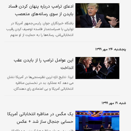
ادعای ترامپ درباره پنهان کردن فساد
بایدن از سوی رسانه‌های متعصب
باشگاه خبرنگاران جوان:
رئیس‌جمهور آمریکا در
توئیتی با «سیاستمدار فاسد» توصیف کردن رقیب
انتخاباتی‌اش، رسانه‌ها را به حمایت از او متهم
کرد.
پنجشنبه، ۲۴ مهر ۱۳۹۹
این عوامل ترامپ را از بایدن عقب
انداخت
ایرنا:
نتایج تازه ترین نظرسنجی‌ها در آمریکا نشان
می دهد که عملکرد بد در نخستین مناظره
انتخاباتی آمریکا و بی اعتمادی رای دهندگان،
دونالد ترامپ رئیس جمهوری آمریکا را از جو بایدن
رقیب دموکراتش عقب انداخته است.
شنبه، ۱۹ مهر ۱۳۹۹
یک مگس در مناظره انتخاباتی آمریکا
حسابی جنجال ساز شد + عکس
فارس:
در جریان مناظره «مایک پنس» و «کامالا