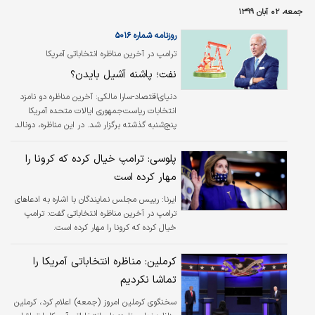
جمعه، ۰۲ آبان ۱۳۹۹
روزنامه شماره ۵۰۱۶
ترامپ در آخرین مناظره انتخاباتی آمریکا
فرصت‌طلبی نفتی کرد
نفت؛ پاشنه آشیل بایدن؟
دنیای‌اقتصاد-سارا مالکی:
آخرین مناظره دو نامزد
انتخابات ریاست‌جمهوری ایالات متحده آمریکا
پنج‌شنبه گذشته برگزار شد. در این مناظره، دونالد
ترامپ تلاش کرد تا بایدن درباره‌گذار از انرژی‌های
فسیلی به سمت انرژی‌های پاک اظهارنظر کند؛
پلوسی: ترامپ خیال کرده که کرونا را
اظهارنظری که به سرعت از آن بهره‌برداری کرد و در
مهار کرده است
مورد از دست رفتن مشاغل نفتی به ایالت‌هایی
هشدار داد که آرای آنها نقشی تعیین‌کننده در روند
ایرنا:
رییس مجلس نمایندگان با اشاره به ادعاهای
انتخابات دارد.
ترامپ در آخرین مناظره انتخاباتی گفت: ترامپ
خیال کرده که کرونا را مهار کرده است.
کرملین: مناظره انتخاباتی آمریکا را
تماشا نکردیم
سخنگوی کرملین امروز (جمعه) اعلام کرد، کرملین