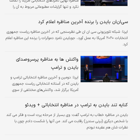
مناظره نهایی نامزدهای انتخاباتی آمریکا را تماشا
نکرد و تنها گزارشات مطبوعاتی مربوط به آن را
مطالعه کرد اما هیچ برآوردی نمی‌کند که چه کسی
پیروز این مناظره بوده چرا که تصمیم‌گیری در این
سی‌ان‌ان بایدن را برنده آخرین مناظره اعلام کرد
خصوص برعهده آمریکایی‌هاست.
ایرنا:
شبکه تلویزیونی سی ان ان طی نظرسنجی که در آخرین مناظره ریاست جمهوری
انتخابات ۲۰۲۰ آمریکا به عمل آورد، جوبایدن نامزد دموکرات را برنده این مناظره اعلام
کرد.
واکنش ها به مناظره پرسروصدای
بایدن و ترامپ
ایرنا:
دومین و آخرین مناظره انتخاباتی ترامپ و
بایدن که در آستانه انتخاباتی ریاست جمهوری
آمریکا برگزار شد، واکنش‌های مختلفی از سوی
رسانه‌های، کاربران فضای مجازی و شخصیت‌های
این کشور در پی داشت.
کنایه تند بایدن به ترامپ در مناظره انتخاباتی + ویدئو
بایدن در مناظره خطاب به ترامپ گفت: وی بسیار از مرحله پرت است و فکر می کند
با شخص دیگری (برنی سندرز) رقابت می کند. من آنها را شکست دادم چون با
نظرات شان هم عقیده نبودم.