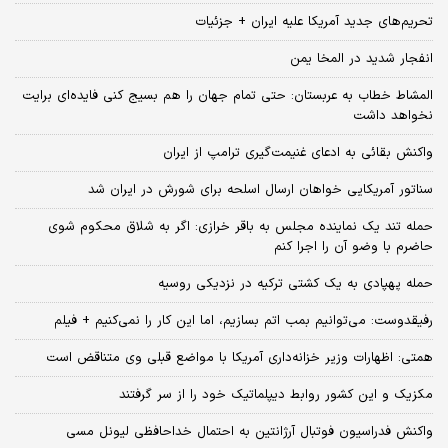
تحریم‌های جدید آمریکا علیه ایران + جزئیات
انفجار شدید در المخا یمن
المشاط خطاب به عربستان: حتی تمام جهان را هم بسیج کنی فایده‌ای برایت
نخواهد داشت
واکنش بقائی به ادعای غنیمت‌گیری ترامپ از ایران
سناتور آمریکایی خواهان ارسال اسلحه برای شورش در ایران شد
حمله تند یک نماینده مجلس به باقر خرازی: اگر به شلاق محکوم شوی
حاضرم با وضو آن را اجرا کنم
حمله پهپادی به یک کشتی ترکیه در نزدیکی روسیه
رفیقدوست: می‌توانیم بمب اتم بسازیم، اما این کار را نمی‌کنیم + فیلم
همتی: اظهارات وزیر خزانه‌داری آمریکا با مواضع قبلی وی متناقض است
مکزیک و این کشور روابط دیپلماتیک خود را از سر گرفتند
واکنش فدراسیون فوتبال آرژانتین به احتمال خداحافظی لیونل مسی