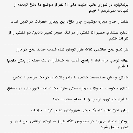
پزشکیان: در شورای عالی امنیت ملی 12 نفر از موضع ما دفاع کردند/ از
شهادت نمی‌ترسم + فیلم
هشدار جدی درباره نوشیدن چای داغ/ این بیماری خطرناک در کمین است
ادعای سنتکام: مسیر 51 کشتی را در تنگه هرمز تغییر دادیم/ دو کشتی را از
کار انداختیم
هر کیلو برنج هاشمی 595 هزار تومان شد/ قیمت جدید برنج در بازار
بهانه ترامپ برای فرار از پاسخ گویی به خبرنگاران/ یک جنگ در پیش داریم!
+ فیلم
خوش و بش سیدمحمد خاتمی با وزیر پزشکیان در یک مراسم + عکس
ادعای حکومت الجولانی درباره خنثی سازی یک عملیات تروریستی در دمشق
هیلاری کلینتون، ترامپ را با صدام مقایسه کرد!
زمان شارژ اعتبار کالابرگ برخی شهروندان تغییر کرد + جزئیات
رویترز: انتظار می‌رود در خصوص تنگه هرمز به زودی توافقی بین ایران و
عمان حاصل شود