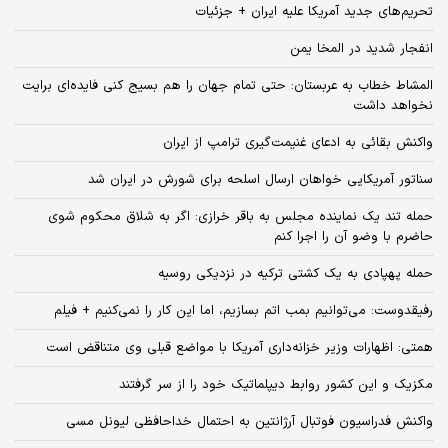
تحریم‌های جدید آمریکا علیه ایران + جزئیات
انفجار شدید در المخا یمن
المشاط خطاب به عربستان: حتی تمام جهان را هم بسیج کنی فایده‌ای برایت
نخواهد داشت
واکنش بقائی به ادعای غنیمت‌گیری ترامپ از ایران
سناتور آمریکایی خواهان ارسال اسلحه برای شورش در ایران شد
حمله تند یک نماینده مجلس به باقر خرازی: اگر به شلاق محکوم شوی
حاضرم با وضو آن را اجرا کنم
حمله پهپادی به یک کشتی ترکیه در نزدیکی روسیه
رفیقدوست: می‌توانیم بمب اتم بسازیم، اما این کار را نمی‌کنیم + فیلم
همتی: اظهارات وزیر خزانه‌داری آمریکا با مواضع قبلی وی متناقض است
مکزیک و این کشور روابط دیپلماتیک خود را از سر گرفتند
واکنش فدراسیون فوتبال آرژانتین به احتمال خداحافظی لیونل مسی