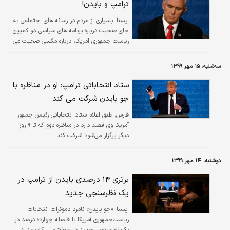
ترامپ و بایدن!
ايسنا:
بسیاری از مردم در رسانه های اجتماعی به
جای صحبت درباره برنامه های سیاسی دو کمپین
ریاست جمهوری آمریکا، درباره مگسی صحبت می
کنند که تقریبا در اواسط مناظره در زمان بحث
درباره مسائل نژادی روی سر مایک پنس نشست.
سه‌شنبه، ۱۵ مهر ۱۳۹۹
ستاد انتخاباتی ترامپ: او در مناظره با
جو بایدن شرکت می کند
فارس:
طبق اعلام ستاد انتخاباتی رئیس جمهور
آمریکا وی قصد دارد در مناظره دوم که تا ۹ روز
دیگر برگزار می‌شود شرکت کند.
دوشنبه، ۱۴ مهر ۱۳۹۹
برتری ۱۴ درصدی بایدن از ترامپ در
یک نظرسنجی جدید
ايسنا:
«جو بایدن» نامزد دموکرات انتخابات
ریاست‌جمهوری آمریکا با فاصله چهارده درصد در
یک نظرسنجی جدید در سطح ملی که بعد از