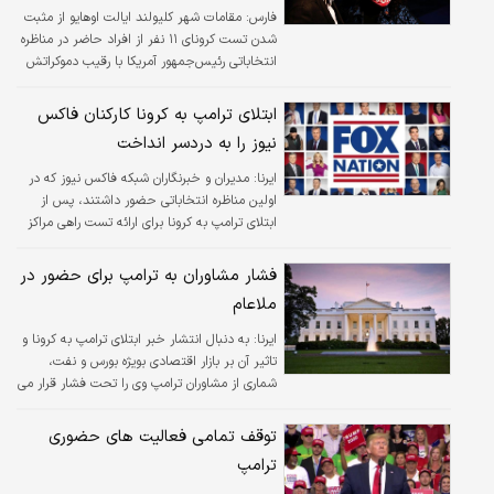
فارس:
مقامات شهر کلیولند ایالت اوهایو از مثبت
شدن تست کرونای ۱۱ نفر از افراد حاضر در مناظره
انتخاباتی رئیس‌جمهور آمریکا با رقیب دموکراتش
خبر داده‌اند.
ابتلای ترامپ به کرونا کارکنان فاکس
نیوز را به دردسر انداخت
ایرنا:
مدیران و خبرنگاران شبکه فاکس نیوز که در
اولین مناظره انتخاباتی حضور داشتند، پس از
ابتلای ترامپ به کرونا برای ارائه تست راهی مراکز
درمانی شدند.
فشار مشاوران به ترامپ برای حضور در
ملاعام
ایرنا:
به دنبال انتشار خبر ابتلای ترامپ به کرونا و
تاثیر آن بر بازار اقتصادی بویژه بورس و نفت،
شماری از مشاوران ترامپ وی را تحت فشار قرار می
دهند تا برای آرام کردن فضای کشور برای لحظه ای
در ملاعام حضور یابد.
توقف تمامی فعالیت های حضوری
ترامپ