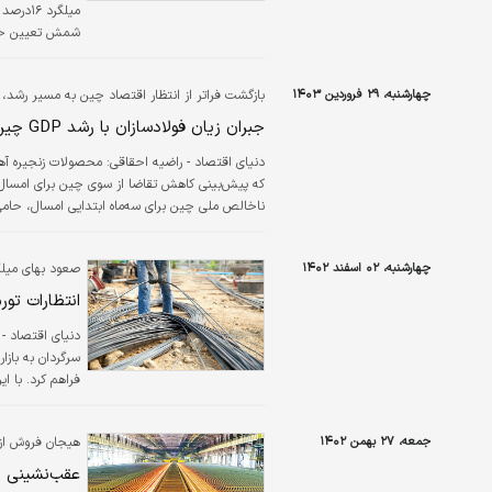
درصد قیمت در فر
چهارشنبه، ۲۹ فروردین ۱۴۰۳
بازگشت فراتر از انتظار اقتصاد چین به مسیر رشد، به
طی سال گذشته ه
جبران زیان فولادسازان با رشد GDP چین
دنیای اقتصاد - راضیه احقاقی:
محصولات زنجیره آهن
ناخالص ملی چین برای سه‌ماه ابتدایی امسال، حامی 
صورت تحلیل این…
چهارشنبه، ۰۲ اسفند ۱۴۰۲
تومان
انتظارات تو
دنیای اقتصاد -
فراهم کرد. با 
صادرات، مانعی 
جمعه، ۲۷ بهمن ۱۴۰۲
هیجان فروش از
عقب‏‏‌نشینی