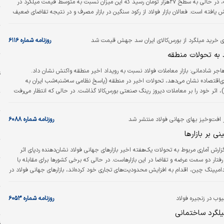
کیلوگرم میلگرد عرضه‌شده در بورس‌کالا در روز گذشته، در حالی به سطح ۲۷‌هزار تومان رسید که این میزان نسبت به متوسط قیمت میلگرد در
به هفته قبل، ۹ آبان، ۱.۶‌درصد کاهش یافته است. فعالان بازار فولاد از رکود سنگین در بازار مصرف و در نتیجه تقاضای ضعیف
س
محصول فولادی خبر می‌دهند.
و
 خرید میلگرد از بورس‌کالای ایران سد جهش قیمت شد
روزنامه شماره ۶۱۱۶
م
 به تحولات منطقه
ا
هاجر شادمانی:
بازار معاملات فولاد نسبت به رویداد اخیر منطقه واکنش نشان داد.
ع
یای‌اقتصاد» نشان می‌دهد، تحولات اخیر در منطقه (پاسخ نظامی سه‌شنبه‌شب ایران به
ح
، اثر خود را بر معاملات دیروز رینگ صنعتی بورس‌کالا گذاشت. در حالی که انتظار می‏‏‌رفت
خ
قیمت‌های جهانی در بازار فولاد، معاملات داخلی نیز با تحولات محسوس به لحاظ حجم
تقاضا و همچنین نوسان مثبت قیمتی روبه‌رو شود و سطح قیمت‌ها را صعودی کند اما دیروز، چهارشنبه
ر
 افت‌وخیز بهای جهانی فولاد منتشر شد
روزنامه شماره ۶۰۸۸
ب
ی بر بازارها
ا
زارش آماری مربوط به تحولات یک‌هفته اخیر بازارهای جهانی فولاد نشان‌دهنده ردپای اثر
فتار دو سمت عرضه و تقاضا در این بازارهاست. در حالی که برخی کشورها برای مقابله با
خ
امپینگ چین، اقدام به افزایش محدودیت‌های تجاری خود کرده‌‌‌اند، بازارهای جهانی فولاد در
ش
عمدتا با رکود تقاضا و افت قیمت همراه شدند. از آن جمله بهای سنگ‌‌‌آهن در آخرین روز
 به زیر مقاومت ۱۰۰دلاری سقوط کرد.
ا
وب در زنجیره فولاد
روزنامه شماره ۶۰۵۳
ا
لگرد ساختمانی
ق