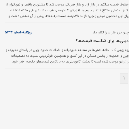
اختلاف قیمت میلگرد در بازار آزاد و بازار فیزیکی موجب شد تا مشتریان واقعی و نوردکاران از
قی
خرید شمش در تالار صنعتی امتناع کنند و با وجود افزایش ۱.۴درصدی قیمت شمش طی هفته گذشته،
میزان معاملات برای این محصول میانی زنجیره فولاد ۳۵‌درصد نسبت به هفته پیش از آن کاهش داشت و
دهای عرضه‌شده مورد معامله قرار گرفت.
س
ن بازار فلزات را تکان داد
روزنامه شماره ۵۹۳۴
پ
آ
یتی‏‏‌ها برای شکست قیمت‌ها؟
وه بورس کالا:
ادامه تنش‌‌‌ها در منطقه خاورمیانه و اقدامات جدید چین در راستای تحریک و
ق
چین و حمایت از بخش مسکن در این کشور و همچنین خوش‌بینی نسبت به تصمیمات
ا
‌رزرو موجب شده است تا بیشتر کامودیتی‌‌‌ها به بالاترین قیمت‌های یک‌ماه اخیر خود
س
برسند. شاخص برنت کانال ۸۲دلاری را فتح کرد و در ادامه سنگ‌آهن به بیشترین قیمت یک‌هفته اخیر
ه بیشترین قیمت خود در سه‌هفته گذشته جهش کرد. میلگرد نیز قیمت یک‌ماه اخیر خود
۱
ی
جهانی شکست.
م
ک
م
د