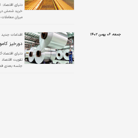
دنیای اقتصاد:
در رینگ فیزیکی میلگرد نیز فقط ۱۳‌درصد از میلگر
جمعه، ۰۶ بهمن ۱۴۰۲
اقدامات جدید چی
دورخیز کامود
دنیای اقتصاد-گر
تقویت اقتصاد 
جلسه بعدی فدرال
رسید. مس نیز ب
را در بازارهای 