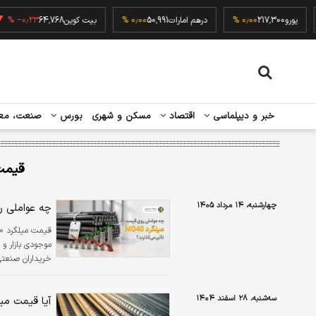
۰٫
یورو
217,300
۰٫۰۰ %
درهم امارات
50,991
۰٫۰۰ %
بیت کوین
64,768
۰٫۲۳ %
خبر و دیپلماسی
اقتصاد
مسکن و شهری
بورس
صنعت، مع
قیمت
چهارشنبه، ۱۴ مرداد ۱۴۰۵
چه عواملی روی قیمت 
موجودی بازار و 
خریداران صنعتی
خود را کاهش ده
سه‌شنبه، ۲۸ اسفند ۱۴۰۴
آیا قیمت می