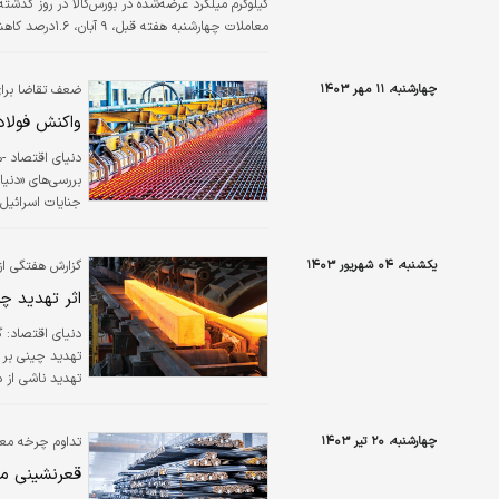
معاملات چهارشن
میلگرد به عنوان عامل اصلی عقب‌‌‌گرد قیمتی این 
چهارشنبه، ۱۱ مهر ۱۴۰۳
ضعف تقاضا برای
واکنش فولاد
دنیای اقتصاد -
بررسی‏‏‌های «دن
جنایات اسرائیل)
تحت‌تاثیر رشد 
یکشنبه، ۰۴ شهریور ۱۴۰۳
گزارش هفتگی از
۱۱مهرماه، معاملات میلگرد تحت تاثیر رویداد اخیر منطقه واکنش…
اثر تهدید چین
دنیای اقتصاد:
گ
تهدید چینی بر ر
تهدید ناشی از د
یک‌هفته گذشته، 
معاملاتی هفته گذشته (جمعه، ۲۳اوت)
چهارشنبه، ۲۰ تیر ۱۴۰۳
تداوم چرخه معی
قعرنشینی می