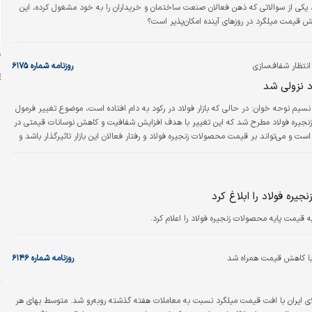
، یکی از سوالاتی که ذهن فعالان صنعت ساختمان و خریداران را به خود مشغول کرده، این
ش قیمت میلگرد در روزهای آینده امکان‌پذیر است؟
ن
انتظار شفاف‏‏‌سازی
روزنامه شماره ۶۱۷۵
 نزولی شد
 نسیم نوحه خوان:
در حالی که بازار فولاد در رکود به دام افتاده است، موضوع تغییر فرمول
زنجیره فولاد مطرح شد که این تغییر با هدف افزایش شفافیت و کاهش نوسانات قیمتی در
ست و می‏‏‌تواند بر قیمت محصولات زنجیره فولاد و رفتار فعالان این بازار تاثیرگذار باشد و
م
عتباری در قیمت‌گذاری مقاطع فولادی را به حداقل ممکن کاهش دهد. علاوه بر این نوسانات
د
ولاد همچنان ادامه دارد و برخی از فعالان بازار نسبت به آینده این بازار ابهام دارند. این در
پ
ولیدکنندگان شمش با…
یره فولاد را ابلاغ کرد
ش
ه قیمت پایه محصولات زنجیره فولاد را اعلام کرد.
پ
م
ا با کاهش قیمت همراه شد
روزنامه شماره ۶۱۴۶
ت
ح
ای ایران با افت قیمت میلگرد نسبت به معاملات هفته گذشته روبه‌رو شد. متوسط بهای هر
ح