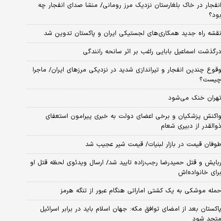
نفجار در خاک بلغارستان نزدیک مرز رومانی/ منشا صدای انفجار چه
ود؟
قشه راه جدید همکاری‌های لجستیکی ایران و پاکستان تدوین شد
رگذشت اسماعیل بابایی راغب بر اثر سانحه رانندگی
قوع چندین انفجار و تیراندازی شدید در نزدیکی مرز‌های ایران/ ماجرا
یست؟
هران خنک می‌شود
اکنش پزشکیان و برخی اعضای دولت به خبری پیرامون استعفای
والقدر از دبیری شعام
وفان قیمت در بازار لبنیات/ قیمت شیر عجیب شد
بایش و قتل حمیدرضا رجب‌زاده تایید شد/ ارسال ویدئوی لحظه قتل او
رای خانواده‌اش
مله موشکی به یک کشتی اماراتی هنگام عبور از تنگه هرمز
اکستان بعد از امضای توافق مکه: جهان اسلام باید در برابر اسرائیل
تحد شود