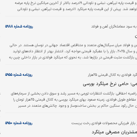
ه
میلگرد ۱۶‌درصد و قیمت پایه تیرآهن، نبشی و ناودانی ۱۹‌درصد بالاتر از آخرین میانگین نرخ پایه عرضه
ا
شمش تعیین خواهد شد. پیش از این قیمت پایه میلگرد‌‌‌ ۱۱‌درصد و قیمت تیرآهن، نبشی و ناودانی
۱۴‌درصد بالاتر از میانگین قیمت کشف‌‌‌شده شمش فولادی در همان هفته تعیین می‌‌‌شد. آیا این افزایش‌
مول بورس کالا، می‌تواند سودآوری نوردکاران را در سال جدید افزایش بدهد، نوردکارانی که
ب
 سود معامله‏‏‌گران آهن و فولاد
روزنامه شماره ۵۹۸۸
مواره در سود و زیان بودند و…
ط
 و فولاد میان سیگنال‌‌‌های متعدد و متناقض اقتصاد جهانی در نوسان هستند. در حالی
پ
که پیش‌بینی کاهش تقاضا از سوی چین برای امسال و سال ۲۰۲۵، بازار را با عقبگرد قیمتی مواجه کرد، انتشار بهتر از انتظار داده‌‌‌های تولید
بازگشت مثبت قیمتی در بازارها شد، به نحوی که میلگرد فولادی در بازار داخلی چین به
سقف قیمت یک‌ماه اخیر خود صعود کرد. با وجود این، برخی تحلیلگران واکنش مثبت به داده GDP چین را هیجانی ارزیابی کرده و معتقدند در
صعود بهای میلگرد فولادی به کانال قیمتی ۲۵‌هزار
روزنامه شماره ۵۹۵۵
رمی؛ حامی نرخ میلگرد بورسی
ر
ع
 راضیه احقاقی:
بازگشت انتظارات تورمی به مسیر رشد و سوق دادن بخشی از سرمایه‌‌‌های
خ
سرگردان به بازار مقاطع طویل فولادی، زمینه صعود بهای میلگرد بورسی به کانال قیمتی ۲۵‌هزار تومان را
این حال رکود سنگین حاکم بر بخش ساخت‌‌‌وساز و وجود چالش‌‌‌های متعدد در مسیر
ق
جدی در مسیر تثبیت نرخ میلگرد در این کانال جدید قیمتی است.
س
 بازار فیزیکی محصولات فولادی رخت بربست
روزنامه شماره ۵۹۵۰
 مشتریان مصرفی میلگرد
ق