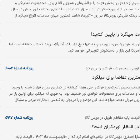
سیم نوحه‏‏‌خوان:
بخش فولاد با چالش‏‏‌هایی همچون قطع برق، محدودیت نقدینگی و
جه است و از این‌رو کاهش تولید و میزان تقاضا در حلقه‏‏‌های مختلف این بخش در حال
رقم خوردن است. رینگ فیزیکی بورس‌کالا در روز ۲۰تیرماه شاهد کمترین میزان معاملات انواع میلگرد از
خ
ابتدای سال‌جاری تاکنون بود؛ این در حالی است که قیمت پایه این محصول در تالار صنعتی حدود ۰.۵‌درصد
افزایش داشته است. رشد قیمت‌ها در حالی اتفاق افتاده که معامله فقط ۱۰‌درصد از عرضه‏‏‌ها به ثبت رسیده
ا
ت میلگرد را پایین کشید!
طع طویل عرضه‌شده رقابتی وجود ندارد.
ع
ان به عنوان رئیس‌جمهور نهم، نه تنها نرخ ارز، بلکه آهن‌آلات روند کاهشی داشته است اما
ت
آمریکا این بازار را دستخوش تغییراتی خواهد کرد.
ح
ورمی، محصولات فولادی را ارزان کرد
روزنامه شماره ۶۰۰۶
و
د
مترین تقاضا برای میلگرد
آ
یمت محصولات زنجیره فولادی طی هفته گذشته در کمترین میزان قرار داشت. با وجود
ا و معاملات برای محصولات فولادی نیز ضعیف بود، به طوری که میلگرد برای اولین بار در
رین میزان تقاضا مواجه شد. این موضوع را می‌‌‌توان به کاهش انتظارات تورمی و مشکل
ر
ی تولیدی نسبت داد که با توجه به تغییر فرمول قیمت‌گذاری، قیمت پایه میلگرد در
ا
از قیمت کف بازار تمام می‌شود و از این‌رو مشتریان برای خرید از بازار فیزیکی عقب‌‌‌نشینی
قیمت پایه مقاطع طویل در بورس کالا
روزنامه شماره ۵۹۹۷
ف
در انتظار نوردکاران است؟
م
سارا اصغری:
بورس‌کالا در ابلاغیه‌ای اعلام کرد که از ۱۰اردیبهشت ‌‌‌ماه ۱۴۰۳، قیمت پایه