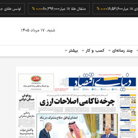
گرم طلای ۱۸ عیار
18,561,600
۰٫۰۰ %
مثقال طلا ۱۸ عیار
80,396,000
۰٫۰۰ %
اونس طل
،
شنبه
۱۷ مرداد ۱۴۰۵
چند رسانه‌ای
کسب و کار
بیشتر