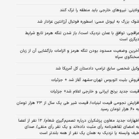
لایتی: نیروهای خارجی باید منطقه را ترک کنند
وک بزرگ به لیونل مسی؛ اسطوره فوتبال آرژانتین عزادار شد
راقچی: توافق با عمان نزدیک است/ باز شدن تنگه هرمز تابع شرایط
یگری است
خرین وضعیت مسدود بودن تنگه هرمز و الزامات بازگشایی آن از زبان
خنگوی سپاه
کیل شخصی سابق ترامپ دادستان کل آمریکا شد
روش بلیت اتوبوس تهران-مشهد آغاز شد + جزئیات
یمت جدید برنج ایرانی و خارجی اعلام شد+ جزئیات
افزایش نجومی قیمت لبنیات/ قیمت شیر طی یک سال از ۲۳ هزار تومان
 ۶۰ هزار تومان رسید
اظهارات جدید معاون پزشکیان درباره تصمیم‌گیری شعام/ ۱۲ نفر از اعضا
ه امضای تفاهم‌نامه رأی مثبت داده‌اند و یک نفر رأی منفی/ صدای
یف وابسته یا نزدیک به همان یک نفر از همه بلندتر است