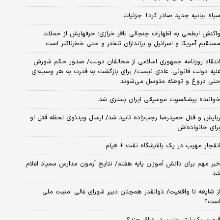
پاه بیانیه جدید صادر کرد+ جزئیات
اکنش ابطحی به اظهارات جنجالی باقر خرازی؛ حرفهایش از حملات
ستقیم آمریکا و اسرائیل و براندازان تلختر و حتی خطرناکتر است
نتقاد روزنامه جمهوری اسلامی از مخالفان دولت/ صدور حکم شورش
لیه دولت قانونی، عادی نیست/ برای بازگشت به قدرت به هر وسیله‌ای
تی دروغ و توطئه متوسل می‌شوند
واننده پیشکسوت موسیقی ایران بستری شد
بایش و قتل حمیدرضا رجب‌زاده تایید شد/ ارسال ویدئوی لحظه قتل او
رای خانواده‌اش
نفجار مهیب در یک پالایشگاه نفت + فیلم
بر مهم برای دانش آموزان پایه هفتم/ نتایج آزمون مدارس سمپاد اعلام
د
ز شایعه تا واقعیت/ ذوالقدر همچنان دبیر شورای ‌عالی امنیت ملی
ست؟
یمت یک لیتر بنزین در عراق چند؟