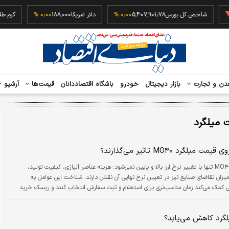
‎−
شاخص کل بورس
5,407,901.78
۰٫۰۰ %
دلار آمریکا
188,000
۰٫۰۰ %
دن و تجارت
بازار دیجیتال
خودرو
باشگاه اقتصاددانان
قیمت‌ها
آرشیو
 میلگرد
میلگرد MO۴۰ تاثیر می‌گذارند؟
قیمت میلگرد MO۴۰ تنها با تغییر نرخ ارز بالا و پایین نمی‌شود؛ هزینه عناصر آلیاژی، کیفیت تولید،
میزان تقاضای صنایع نیز در تعیین نرخ نهایی آن نقش دارند. شناخت این عوامل به
 کمک می‌کند زمان مناسب‌تری برای استعلام و ثبت سفارش انتخاب کنند و ریسک خرید
ند.
لگرد کاهش می‌یابد؟