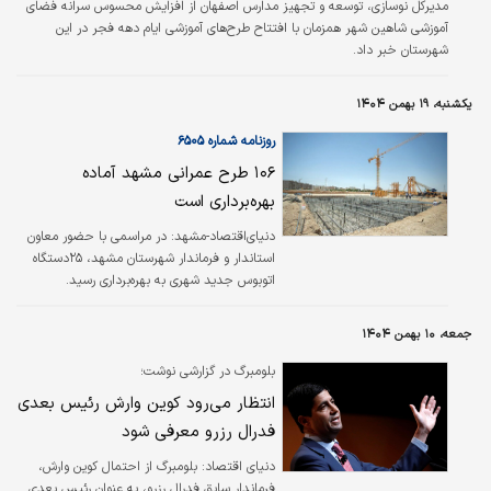
کروز چندمنظوره در مسیر خلیج فارس نهایی شده
مدیرکل نوسازی، توسعه و تجهیز مدارس اصفهان از افزایش محسوس سرانه فضای
و فرآیندهای اداری و اخذ مجوزها با سرعت در حال
آموزشی شاهین شهر همزمان با افتتاح طرح‌های آموزشی ایام دهه فجر در این
پیگیری است.
شهرستان خبر داد.
یکشنبه، ۱۹ بهمن ۱۴۰۴
روزنامه شماره ۶۵۰۵
۱۰۶ طرح عمرانی مشهد آماده
بهره‌برداری است
دنیای‌اقتصاد-مشهد: در مراسمی با حضور معاون
استاندار و فرماندار شهرستان مشهد، ۲۵دستگاه
اتوبوس جدید شهری به بهره‌برداری رسید.
سیدحسن حسینی فرماندار مشهد در حاشیه این
مراسم اظهار کرد: خوشبختانه با وجود
جمعه، ۱۰ بهمن ۱۴۰۴
محدودیت‌ها و مشکلات موجود، هماهنگی میان
مدیران استان برقرار است.
بلومبرگ در گزارشی نوشت؛
انتظار می‌رود کوین وارش رئیس بعدی
فدرال رزرو معرفی شود
دنیای اقتصاد: بلومبرگ از احتمال کوین وارش،
فرماندار سابق فدرال رزرو، به عنوان رئیس بعدی