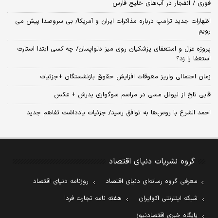
فوری / انفجار در آب‌های خلیج فارس
اظهارات جدید ترامپ درباره مذاکرات ایران و آمریکا/ بی سروصدا پیش می
رویم
پروژه عزل و استعفای پزشکیان روی میز دلواپسان/ چه کسی ابتدا استارت
استعفا را زد؟
زمان احتمالی واریز معوقات افزایش حقوق بازنشستگان +جزئیات
قابی تلخ از لیونل مسی در مراسم سوگواری پدرش + عکس
احمد الشرع با روس‌ها به توافق رسید/ جزئیات یادداشت تفاهم جدید
گروه نشریات دنیای اقتصاد
معرفی گروه رسانه‌ای دنیای اقتصاد
روزنامه دنیای اقتصاد
شبکه اینترنتی اکوایران
هفته نامه تجارت فردا
پایگاه خبری اقتصادنیوز