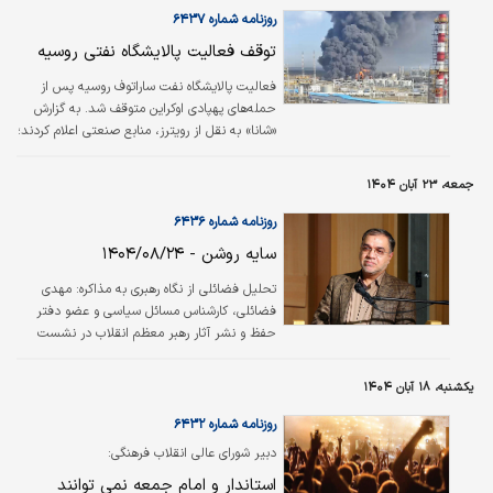
روزنامه شماره ۶۴۳۷
توقف فعالیت پالایشگاه نفتی روسیه
فعالیت پالایشگاه نفت ساراتوف روسیه پس از
حمله‌‌‌‌‌‌‌های پهپادی اوکراین متوقف شد. به گزارش
«شانا» به نقل از رویترز، منابع صنعتی اعلام کردند؛
پالایشگاه نفت ساراتوف روسیه در کنار رودخانه
ولگا، پالایش نفت را پس از حمله‌‌‌‌‌‌‌های پهپادی
جمعه، ۲۳ آبان ۱۴۰۴
اوکراین متوقف کرده‌است. به گفته این منابع،
فعالیت این پالایشگاه ممکن است تا پایان ماه‌جاری
روزنامه شماره ۶۴۳۶
میلادی متوقف بماند.
سایه روشن - ۱۴۰۴/۰۸/۲۴
تحلیل فضائلی از نگاه رهبری به مذاکره: مهدی
فضائلی، کارشناس مسائل سیاسی و عضو دفتر
حفظ و نشر آثار رهبر معظم انقلاب در نشست
علمی «رهبری و دیپلماسی ملی»، تاکید کرد: رهبر
معظم انقلاب مذاکره با آمریکا را به‌عنوان موضوعی
یکشنبه، ۱۸ آبان ۱۴۰۴
مشروط و تنها در چارچوب مصالح عالی نظام مجاز
می‌دانند و به آمریکا هیچ‌گونه اعتماد راهبردی
روزنامه شماره ۶۴۳۲
ندارند.
دبیر شورای عالی انقلاب فرهنگی:
استاندار و امام‌ جمعه‌ نمی توانند