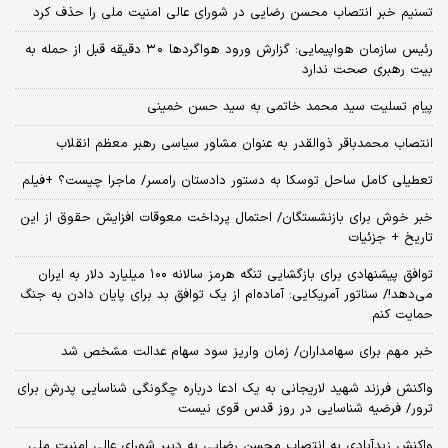
تسنیم خبر انتصاب محسن رضایی در شورای عالی امنیت ملی را حذف کرد
رئیس سازمان هواپیمایی: گزارش ورود هواگردها ٣٠ دقیقه قبل از حمله به
بیت رهبری صحت ندارد
پیام تسلیت سید محمد خاتمی به سید حسن خمینی
انتصاب محمدباقر ذوالقدر به عنوان مشاور سیاسی رهبر معظم انقلاب
تعطیلی کامل ساحل توسکا به دستور دادستان رامسر/ ماجرا چیست؟ +فیلم
خبر خوش برای بازنشستگان/ احتمال پرداخت معوقات افزایش حقوق از این
تاریخ + جزئیات
توافق پیشنهادی برای بازگشایی تنگه هرمز سالانه ۱۰۰ میلیارد دلار به ایران
می‌دهد!/ سناتور آمریکایی: آماده‌ام از یک توافق بد برای پایان دادن به جنگ
حمایت کنم
خبر مهم برای سهامداران/ زمان واریز سود سهام عدالت مشخص شد
واکنش فرزند شهید لاریجانی به یک ادعا درباره چگونگی شناسایی پدرش برای
ترور/ فرضیه شناسایی در روز قدس قوی نیست
واکنش زیدآبادی به انتصاب محسن رضایی به دبیر شورای عالی امنیت ملی