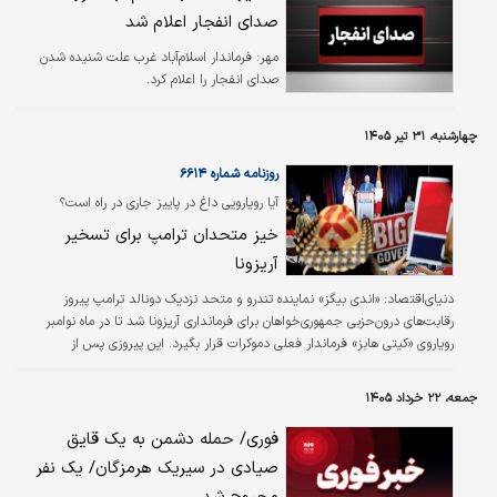
و برابر اعلام اورژانس این حادثه تاکنون ۱۸مصدوم
صدای انفجار اعلام شد
بر جای گذاشته است که ۴نفر از مصدومان پس از
دریافت خدمات اولیه درمانی، برای ادامه روند
مهر:
فرماندار اسلام‌آباد غرب علت شنیده شدن
درمان به مراکز درمانی منتقل شده‌اند.
صدای انفجار را اعلام کرد.
چهارشنبه، ۳۱ تیر ۱۴۰۵
روزنامه شماره ۶۶۱۴
آیا رویارویی داغ در پاییز جاری در راه است؟
خیز متحدان ترامپ برای تسخیر
آریزونا
دنیای‌اقتصاد: «اندی بیگز» نماینده تندرو و متحد نزدیک دونالد ترامپ پیروز
رقابت‌های درون‌حزبی جمهوری‌خواهان برای فرمانداری آریزونا شد تا در ماه نوامبر
رویاروی «کیتی‌ هابز» فرماندار فعلی دموکرات قرار بگیرد. این پیروزی پس از
ناکامی‌های اخیر برخی نامزدهای مورد حمایت رئیس‌جمهور پیشین مهر تاییدی بر
نفوذ ادامه‌دار ترامپ در بدنه حزب جمهوری‌خواه است.‌
جمعه، ۲۲ خرداد ۱۴۰۵
فوری/ حمله دشمن به یک قایق
صیادی در سیریک هرمزگان/ یک نفر