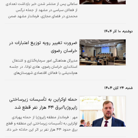
ساعاتی پس از منتشر شدن خبر بازداشت تعدادی
از فعالان سیاسی در مشهد از جمله نرگس
محمدی در فضای مجازی، فرماندار مشهد ضمن
تایید این خبر اظهار کرد: این بازداشت موقت با
حکم دادستانی انجام‌شده و دلیل آن بیان شعارهای
دوشنبه، ۱۰ آذر ۱۴۰۴
هنجارشکنانه بوده است. حسینی تاکید کرد: بر
اساس هماهنگی‌های انجام‌شده در شورای تامین
ضرورت تغییر رویه توزیع اعتبارات در
شهرستان بنا بود این افراد برای شرکت در مراسم
خراسان رضوی
ترحیم خسرو علی‌کردی که در یک مسجد برگزار
شد، شرکت کنند و در فضای آرام مراسم برگزار
مدیرکل هماهنگی امور سرمایه‌گذاری و اشتغال
شود، اما متاسفانه عده‌ای این فضا را رعایت نکرده
استانداری خراسان رضوی، هادی توانا، در جلسه
و اقدام به بیان شعارهای…
هم‌اندیشی با فعالان اقتصادی شهرستان‌های
کاشمر و خلیل‌آباد که با حضور نائب رئیس
مجلس شورای اسلامی برگزار شد، بر ضرورت
شنبه، ۲۴ آبان ۱۴۰۴
بازنگری در تخصیص اعتبارات ملی تأکید کرد.
حمله اوکراین به تأسیسات زیرساختی
زاپروژیا/برق ۴۴ هزار نفر قطع شد
مهر :
فرماندار منطقه زاپروژیا از حمله پهپادی
اوکراین به تأسیسات زیرساختی این منطقه و قطع
برق حدود ۴۴ هزار نفر بر اثر این حادثه خبر داد.