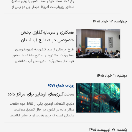
رخ داده است: دیدار سم آلتمن با برنی سندرز،
سناتور پوپولیست آمریکا. دیدار این دو پس از
اعلام طرحی مبنی بر انتشار سهام عمومی
اوپن‌ای‌آی برای ۵۰درصد مردم صورت گرفت.
چهارشنبه، ۱۳ خرداد ۱۴۰۵
همکاری و سرمایه‌گذاری بخش
خصوصی در صنایع آب استان
طرح آبرسانى از سد کلقان به شهرستان‌هاى
بستان‌آباد، هشترود و صنایع منطقه با حضور
فرماندار بستان‌آباد، مدیرعامل آب منطقه‌ای
آذربایجان‌شرقی و جمعی از فعالان اقتصادی این
منطقه در اتاق بازرگانی تبریز برگزار شد.
دوشنبه، ۱۱ خرداد ۱۴۰۵
روزنامه شماره ۶۵۷۹
سخت‌گیری‌های اوهایو برای مراکز داده
دنیای اقتصاد: اوهایو، یکی از نقاط مهم مقصد
مراکز داده در کشور، در حال تعلیق معافیت
مالیاتی است که برای رقابت آن با سایر ایالت‌ها
برای جذب تاسیسات عظیم جدیدی که
چت‌بات‌های هوش مصنوعی را تغذیه و آموزش
یکشنبه، ۲۷ اردیبهشت ۱۴۰۵