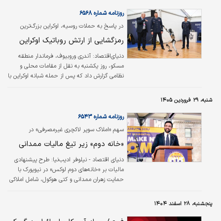
می‌دهند، حیاتی بوده است.
روزنامه شماره ۶۵۶۸
در پاسخ به حملات روسیه، اوکراین بزرگ‌ترین
شبیخون پهپادی علیه مسکو را رقم زد
رمزگشایی از ارتش روباتیک اوکراین
دنیای‌اقتصاد: آندری وروبیوف، فرماندار منطقه
مسکو، روز یکشنبه به نقل از مقامات محلی و
نظامی گزارش داد که پس از حمله شبانه اوکراین با
بیش از ۵۵۰ پهپاد به روسیه، حداقل سه نفر در
نزدیکی مسکو کشته شدند. به گزارش تاس، با
شنبه، ۲۹ فروردین ۱۴۰۵
استناد به اطلاعات منتشر شده توسط شهردار این
شهر، حمله اوکراین به مسکو «بزرگ‌ترین حمله در
روزنامه شماره ۶۵۴۳
بیش از یک سال» است و پس از موج عظیمی از
سهم «املاک سوپر لاکچری غیرمصرفی» در
حملات روسیه در هفته گذشته رخ می‌دهد که
هزینه‌های نگهداری کلان‌شهر نیویورک
«خانه دوم» زیر تیغ مالیات ممدانی
کی‌یف، پایتخت اوکراین را هدف قرار داد. به گفته
مقامات اوکراینی، این حملات حداقل ۲۵ نفر را
دنیای اقتصاد - نیلوفر ادیب‌نیا:
طرح پیشنهادی
کشته و ده‌ها نفر دیگر را…
مالیات بر «خانه‌های دوم لوکس» در نیویورک با
حمایت زهران ممدانی و کتی هوکول، شامل املاکی
با ارزش بالای ۵‌میلیون دلار است که محل سکونت
اصلی مالک محسوب نمی‌شوند و درواقع به‌عنوان
پنجشنبه، ۲۸ اسفند ۱۴۰۴
اقامتگاه دوم یا تفریحی مورد استفاده قرار
می‌گیرند. این طرح هنوز به تصویب نهایی نرسیده