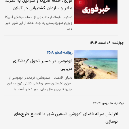
فوری/ حمله ‌آمریکا و اسرائیل به گمرک،
است و در صورت اجرا، این مالیات به‌صورت یک
بنادر و سازمان کشتیرانی در گیلان
مبلغ اضافه بر مالیات سالانه معمول ملک از
مالکان دریافت خواهد شد. حامیان این طرح، آن را
تسنیم :
فرماندار بندرانزلی از حمله موشکی آمریکا
ابزاری برای افزایش درآمد شهری و جبران کسری
و رژیم صهیونیستی به چند نقطه از این شهر خبر
بودجه می‌دانند. در مقابل، منتقدان آن را نمونه‌ای
داد.
از…
چهارشنبه، ۰۶ اسفند ۱۴۰۴
روزنامه شماره ۶۵۱۸
ابوموسی در مسیر تحول گردشگری
دریایی
دنیای اقتصاد – بندرعباس: فرماندار ابوموسی از
اجرای نخستین سفر آزمایشی کشتی کروز به این
جزیره تا پایان سال جاری خبر داد و گفت: با
بهره‌گیری از یک شناور مدرن با قابلیت حمل
مسافر، خودرو و کالا، گامی اساسی در راستای
دوشنبه، ۲۰ بهمن ۱۴۰۴
توسعه گردشگری دریایی در خلیج فارس و معرفی
ظرفیت‌های بی‌نظیر جزیره ابوموسی برداشته
افزایش سرانه فضای آموزشی شاهین شهر با افتتاح طرح‌های
می‌شود. احمد بنافی اظهار کرد: توافق‌های لازم با
نوسازی
بخش خصوصی برای به‌کارگیری یک فروند کشتی