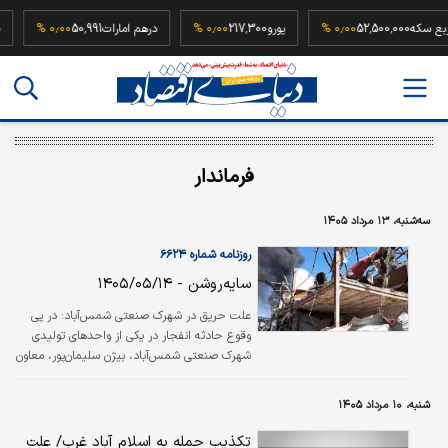
ربع سکه
52,500,000
۰٫۰۰ %
یورو
217,300
۰٫۰۰ %
درهم امارات
50,991
۰٫۰۰ %
فرماندار
سه‌شنبه، ۱۳ مرداد ۱۴۰۵
روزنامه شماره ۶۶۲۴
سایه‌روشن - ۱۴۰۵/۰۵/۱۴
علت حریق در شهرک صنعتی شمس‌آباد: در پی
وقوع حادثه انفجار در یکی از واحدهای تولیدی
شهرک صنعتی شمس‌آباد، بیژن سلیمان‌پور، معاون
استاندار تهران و فرماندار ویژه شهرستان ری، اعلام
کرد: با تلاش نیروهای سازمان آتش‌نشانی حریق در
شنبه، ۱۰ مرداد ۱۴۰۵
کوتاه‌ترین زمان ممکن اطفا شد. وی افزود:
خوشبختانه در این حادثه مورد فوتی گزارش نشده
تکذیب حمله به اسلام آباد غرب/ علت