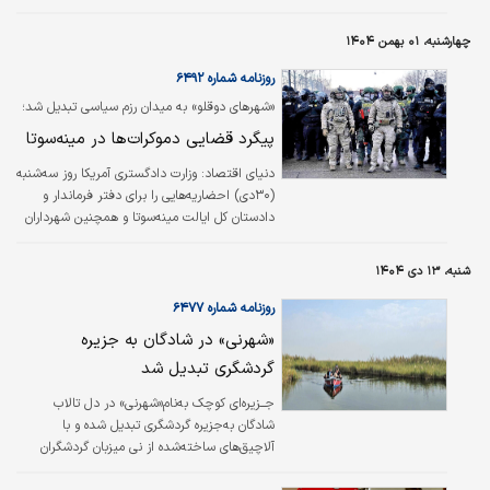
چهارشنبه، ۰۱ بهمن ۱۴۰۴
روزنامه شماره ۶۴۹۲
«شهرهای دوقلو» به میدان رزم سیاسی تبدیل شد؛
پیگرد قضایی دموکرات‌ها در مینه‌سوتا
دنیای اقتصاد:
وزارت دادگستری آمریکا روز سه‌شنبه
(۳۰دی) احضاریه‌هایی را برای دفتر فرماندار و
دادستان کل ایالت مینه‌سوتا و همچنین شهرداران
شهرهای مینیاپولیس و سنت پل صادر کرد؛ اقدامی
که در چارچوب بررسی این موضوع انجام می‌شود
شنبه، ۱۳ دی ۱۴۰۴
که آیا مخالفت علنی آنان با تشدید اجرای
سیاست‌های مهاجرتی دولت دونالد ترامپ در
روزنامه شماره ۶۴۷۷
منطقه «شهرهای دوقلو» می‌تواند مصداق جرم
«شهرنی» در شادگان به ‌جزیره
تلقی شود یا نه؟
گردشگری تبدیل شد
جــزیره‌ای کوچک به‌نام«شهرنی» در دل تالاب
شادگان به‌جزیره گردشگری تبدیل شده و با
آلاچیق‌های ساخته‌شده از نی میزبان گردشگران
داخلی و خارجی است.