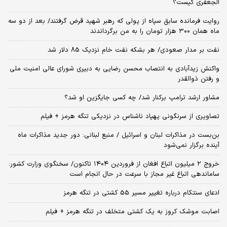
الجعفری کیست؟
روایت فرمانده سابق سپاه از پولی که رهبر شهید قرض گرفتند/ بعد از دو سه
ماه همان ۳۰۰ هزار تومان را به من برگرداندند
نفت بر مدار صعودی/ هر بشکه نفت خام نزدیک 85 دلار شد
واکنش زیدآبادی به انتصاب محسن رضایی به دبیری شورای عالی امنیت ملی
و رفتن ذوالقدر
مشاور ارشد ترامپ برکنار شد/ چه کسی جایگزین او شد؟
تصاویری از سرنگونی پهپاد ناشناس در نزدیکی تنگه هرمز + فیلم
بن‌بست در مذاکرات لبنان و اسرائیل / منبع لبنانی: دور جدید مذاکرات ماه
آینده برگزار نمی‌شود
خروج ۲ میلیون اتباع افغان از فروردین ۱۴۰۴ تاکنون/ سخنگوی وزارت کشور:
ساماندهی اتباع غیر مجاز با سرعت در حال انجام است
ادعای سنتکام درباره تغییر مسیر 55 کشتی در تنگه هرمز
اصابت موشک کروز به یک کشتی متخلف در تنگه هرمز + فیلم