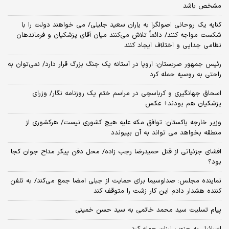
مشخص باشد
کنایه یک روحانی اصولگرا به یاران سعید جلیلی/ می خواهند دولت را با
شکست مواجه کنند/ دائماً تلاش می‌کنند میان آقای پزشکیان و فرماندهان
نظامی جدایی و اختلاف ایجاد کنند
رئیس جمهور صربستان: اروپا در آستانه یک جنگ بزرگ قرار دارد/ نمی‌توان به
راحتی به روسیه حمله کرد
اسحاق جهانگیری و کرباسچی در مراسم ختم یک روزنامه نگار/ وزرای
پزشکیان هم بودند+ عکس
وزیر خارجه پاکستان: توافق مکه علیه هیچ کشوری نیست/ هرکشوری از
منطقه بخواهد می تواند به آن بپیوندد
افشای جزئیاتی از قتل حمیدرضا رجب زاده/ محل دفن پیکر مداح جوان کجا
بود؟
نماینده مجلس: صداوسیما برای حمایت از جبلی امضا جمع می‌کند/ به تلفن
کننده هشدار دادم این کار زشت را متوقف کند
پیام تسلیت سید محمد خاتمی به سید حسن خمینی