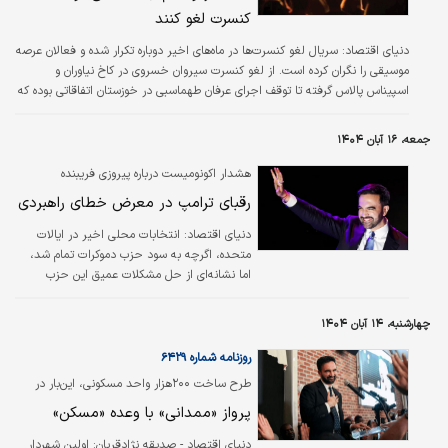
کنسرت لغو کنند
دنیای اقتصاد:
سریال لغو کنسرت‌ها در ماه‌های اخیر دوباره تکرار شده و فعالان عرصه
موسیقی را نگران کرده است. از لغو کنسرت سیروان خسروی در کاخ نیاوران و
اسپیناس پالاس گرفته تا توقف اجرای عرفان طهماسبی در خوزستان اتفاقاتی بوده که
در همین ایام افتاده است. این در حالی است که حدود دو سال پیش سند موسیقی
تدوین شد و این نوید را می‌داد که بسیاری از این مشکلات حل‌وفصل شود و البته
جمعه، ۱۶ آبان ۱۴۰۴
انتقادهایی هم برانگیخته بود و برخی معتقد بودند باید اصلاحاتی در آن انجام شود.
هشدار اکونومیست درباره پیروزی فریبنده
دموکرات‌ها؛
رقبای ترامپ در معرض خطای راهبردی
دنیای اقتصاد: انتخابات محلی اخیر در ایالات
متحده، اگرچه به سود حزب دموکرات تمام شد،
اما نشانه‌ای از حل مشکلات عمیق این حزب
نیست.
چهارشنبه، ۱۴ آبان ۱۴۰۴
روزنامه شماره ۶۴۲۹
طرح ساخت ۲۰۰‌هزار واحد مسکونی، این‌بار در
«نیویورک»؛
پرواز «ممدانی» با وعده «مسکن»
دنیای اقتصاد - صدیقه نژادقربان:
اولین شهردار