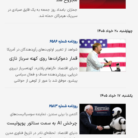
مجروح شد
جماران:
بامداد روز جمعه به یک قایق صیادی در
سیریک هرمزگان حمله شد.
چهارشنبه، ۲۰ خرداد ۱۴۰۵
روزنامه شماره ۶۵۸۶
شواهد از تغییر اولویت‌های رأی‌دهندگان در آمریکا
حکایت دارد
قمار دموکرات‌ها روی کهنه سرباز نازی
دنیای اقتصاد: «گراهام پلاتنر»، کهنه‌سرباز نیروی
دریایی، پرورش‌دهنده صدف و فعال سیاسی
پیشرو، موفق شد با عبور از کوهی از حواشی
شخصی، نامزدی حزب دموکرات برای مجلس سنای
آمریکا در ایالت مین را از آن خود کند. بر اساس
یکشنبه، ۱۷ خرداد ۱۴۰۵
نتایج اولیه، پلاتنر با کسب ۷۲ درصد آرا، «جانت
میلز» (فرماندار ایالت) و «دیوید کاستلو» را با
روزنامه شماره ۶۵۸۳
اختلافی قاطع در هم کوبید. پیروزی روز سه‌شنبه،
آلتمن با برنی سندرز، نماینده سوسیالیست‌های
نقطه اوج صعودی حیرت‌انگیز برای نامزدی است
افراطی دیدار کرد
چرخش AI به سمت سناتور پوپولیست
که تاکنون هیچ منصب انتخابی نداشته است.
کمپین پلاتنر همواره زیر سایه اخبار منفی و
دنیای اقتصاد:
لحظه‌ای نادر در تاریخ فناوری مدرن
رسوایی‌هایی قرار داشت که…