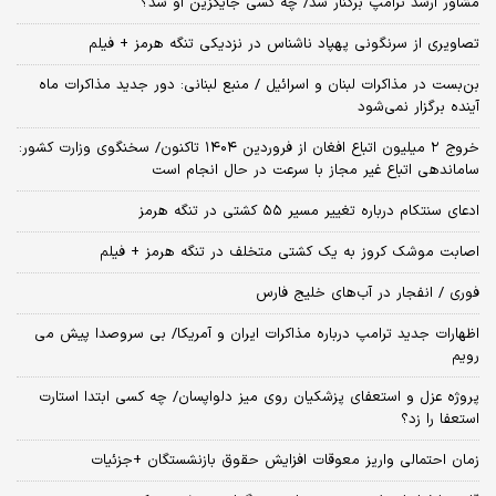
مشاور ارشد ترامپ برکنار شد/ چه کسی جایگزین او شد؟
تصاویری از سرنگونی پهپاد ناشناس در نزدیکی تنگه هرمز + فیلم
بن‌بست در مذاکرات لبنان و اسرائیل / منبع لبنانی: دور جدید مذاکرات ماه
آینده برگزار نمی‌شود
خروج ۲ میلیون اتباع افغان از فروردین ۱۴۰۴ تاکنون/ سخنگوی وزارت کشور:
ساماندهی اتباع غیر مجاز با سرعت در حال انجام است
ادعای سنتکام درباره تغییر مسیر ۵۵ کشتی در تنگه هرمز
اصابت موشک کروز به یک کشتی متخلف در تنگه هرمز + فیلم
فوری / انفجار در آب‌های خلیج فارس
اظهارات جدید ترامپ درباره مذاکرات ایران و آمریکا/ بی سروصدا پیش می
رویم
پروژه عزل و استعفای پزشکیان روی میز دلواپسان/ چه کسی ابتدا استارت
استعفا را زد؟
زمان احتمالی واریز معوقات افزایش حقوق بازنشستگان +جزئیات