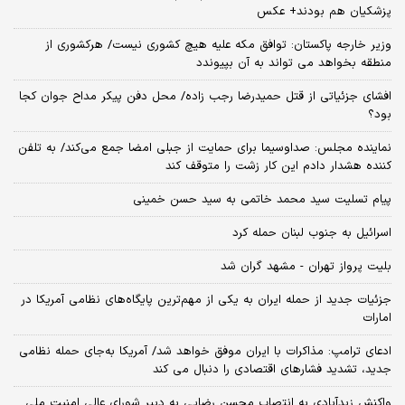
پزشکیان هم بودند+ عکس
وزیر خارجه پاکستان: توافق مکه علیه هیچ کشوری نیست/ هرکشوری از
منطقه بخواهد می تواند به آن بپیوندد
افشای جزئیاتی از قتل حمیدرضا رجب زاده/ محل دفن پیکر مداح جوان کجا
بود؟
نماینده مجلس: صداوسیما برای حمایت از جبلی امضا جمع می‌کند/ به تلفن
کننده هشدار دادم این کار زشت را متوقف کند
پیام تسلیت سید محمد خاتمی به سید حسن خمینی
اسرائیل به جنوب لبنان حمله کرد
بلیت پرواز تهران - مشهد گران شد
جزئیات جدید از حمله ایران به یکی از مهم‌ترین پایگاه‌های نظامی آمریکا در
امارات
ادعای ترامپ: مذاکرات با ایران موفق خواهد شد/ آمریکا به‌جای حمله نظامی
جدید، تشدید فشارهای اقتصادی را دنبال می کند
واکنش زیدآبادی به انتصاب محسن رضایی به دبیر شورای عالی امنیت ملی