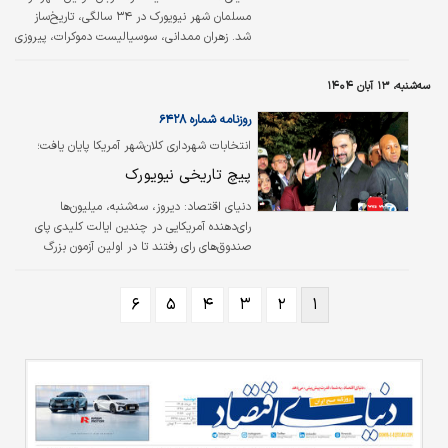
مسلمان شهر نیویورک در ۳۴ سالگی، تاریخ‌‌‌‌ساز
شد. زهران ممدانی، سوسیالیست دموکرات، پیروزی
برجسته‌‌‌‌ای را در انتخابات شهرداری نیویورک
به‌دست آورد. ممدانی، ۳۴ ساله، با شکست‌دادن
سه‌شنبه، ۱۳ آبان ۱۴۰۴
اندرو کومو، فرماندار سابق و کورتیس اسلیوا،
جمهوری‌خواه، به جوان‌‌‌‌ترین و اولین شهردار
روزنامه شماره ۶۴۲۸
مسلمان و آسیای‌جنوبی این شهر تبدیل شد. زهران
انتخابات شهرداری کلان‌شهر آمریکا پایان یافت؛
ممدانی جایگزین «اریک آدامز» می‌شود که در ماه
پیچ تاریخی نیویورک
سپتامبر از نامزدی مجدد خود برای انتخابات
انصراف داد اما همچنان در فهرست نامزدها باقی
دنیای اقتصاد:
دیروز، سه‌شنبه،‌ میلیون‌ها
ماند. این سوسیالیست دموکرات، چند ماه پیش
رای‌دهنده آمریکایی در چندین ایالت کلیدی پای
نسبتا…
صندوق‌های رای رفتند تا در اولین آزمون بزرگ
انتخاباتی از زمان آغاز دور دوم ریاست‌جمهوری
دونالد ترامپ، نظر خود را اعلام کنند. این
۶
۵
۴
۳
۲
۱
انتخابات از رقابت پرتنش برای شهرداری نیویورک تا
نبردهای فرمانداری در نیوجرسی و ویرجینیا را
دربرمی‌گرفت. در کانون توجهات، انتخابات شهرداری
نیویورک قرار داشت؛ جایی که زهران ممدانی، نامزد
مترقی و مسلمان دموکرات، در برابر اندرو کومو،
فرماندار سابق و نامزد مستقل که حمایت ترامپ را
نیز جلب کرده، قرار…