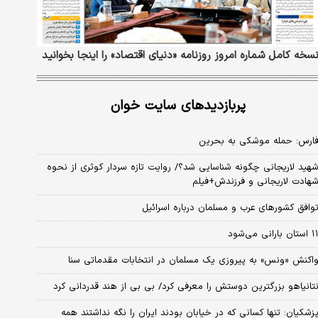
سخه کامل شماره امروز روزنامه «دنیای‌ اقتصاد» را اینجا بخوانید
پربازدیدهای سایت خوان
ارس: حمله موشکی به بحرین
هید لاریجانی چگونه شناسایی شد؟/ روایت تازه سردار کوثری از نحوه
هادت لاریجانی و فرزندش+فیلم
وافق کشورهای عرب و مسلمان درباره اسرائیل
استان بارانی می‌شود
اکنش «ونس» به پیروزی یک مسلمان در انتخابات مقدماتی سنا
تانیاهو بزرگترین دوستش را معرفی کرد/ بی بی از هند قدردانی کرد
زشکیان: تنها کسانی که در خیابان بودند ایران را نگه نداشتند همه