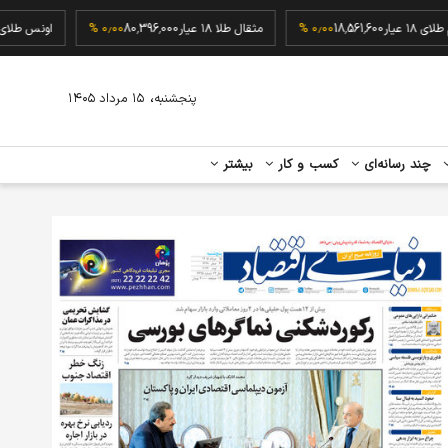
گرم طلای ۱۸ عیار
18,561,600
۰٫۰۰ %
مثقال طلا ۱۸ عیار
80,396,000
۰٫۰۰ %
اون
،
پنجشنبه
۱۵ مرداد ۱۴۰۵
چند رسانه‌ای
کسب و کار
بیشتر