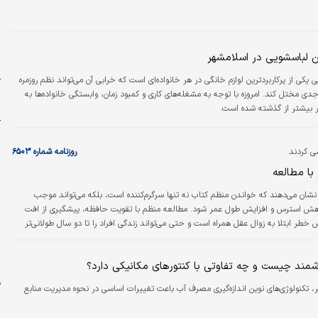
خ
ز
 لباسشویی در اسلامشهر
ش
یکی از پرکاربردترین لوازم خانگی در هر خانواده‌ای است که خرابی آن می‌تواند نظم روزمره
آ
 جدی مختل کند. امروزه با توجه به مشغله‌های کاری و کمبود زمان، وابستگی خانواده‌ها به
 بیشتر از گذشته شده است.
ک
ش
ی کردند
روزنامه شماره ۶۵۰۳
ج
با مطالعه
ز
ایبنا: پژوهش‌ها نشان می‌دهند که خواندن منظم کتاب نه تنها سرگرم‌کننده است، بلکه می‌تواند موجب
هش استرس و افزایش طول عمر شود. مطالعه منظم با تقویت حافظه، پیشگیری از افت
ج
طر ابتلا به زوال عقل همراه است و حتی می‌تواند زندگی افراد را تا دو سال طولانی‌تر
کند. مطالعات دانشگاه ییل در ایالات متحده روی بیش از ۳۶۳۵ بزرگسال بالای ۵۰سال نشان داد کسانی که
به‌طور مرتب کتاب می‌خوانند، نسبت به کسانی که مطالعه نمی‌کنند، به‌طور میانگین ۲۳ ماه طول عمر
و
شمند چیست و چه تفاوتی با کنتورهای مکانیکی دارد؟
، تکنولوژی‌های نوین اندازه‌گیری مصرف آب باعث تغییرات اساسی در نحوه مدیریت منابع
د