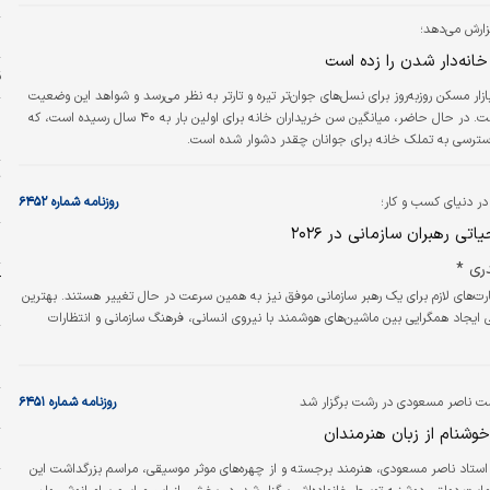
زارش می‌دهد؛
م
ق
ازار مسکن روزبه‌روز برای نسل‌های جوان‌تر تیره و تارتر به نظر می‌رسد و شواهد این وضعیت
ر
کاملا مشهود است. در حال حاضر، میانگین سن خریداران خانه برای اولین بار به ۴۰ سال رسیده است، که
ل
ترسی به تملک خانه برای جوانان چقدر دشوار شده است.
ت
خ
ر دنیای کسب و کار؛
روزنامه شماره ۶۴۵۲
تی رهبران سازمانی در ۲۰۲۶
ح
ری *
آ
ت‌های لازم برای یک رهبر سازمانی موفق نیز به همین سرعت در حال تغییر هستند. بهترین
ب
هارت‌، تجربه و توانایی ایجاد همگرایی بین ماشین‌های هوشمند با نیروی انسانی، فرهنگ‌ سازمانی و انتظارات
و
ب
ت ناصر مسعودی در رشت برگزار شد
روزنامه شماره ۶۴۵۱
پ
خوشنام از زبان هنرمندان
ا
ستاد ناصر مسعودی، هنرمند برجسته و از چهره‌های موثر موسیقی، مراسم بزرگداشت این
ش