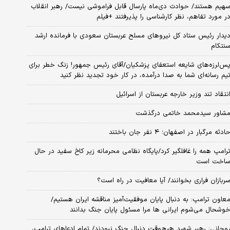
هیم هستند/ حوادث دی‌ماه پارسال قابل فراموشی نیست/ رهبر انقلاب
ر مورد تفاهم، نظر کارشناسی را پذیرفتند +فیلم
یدار رئیس ستاد کل نیروهای مسلح عربستان سعودی با فرمانده ارشد
نتکام
س‌لرزه‌های شایعه استعفای پزشکیان/آقای رئیس جمهور! زنگ خطر برای
یم رسانه‌ای شما به صدا درآمده، در کار خود تجدید نظر کنید
نتقاد تند وزیر خارجه عربستان از اسرائیل
شاور سیدمحمد خاتمی درگذشت
ادثه مرگبار در اصفهان؛ ۴ نفر جان باختند
رامپ همه را غافلگیر کرد/پایگاه نظامی محرمانه زیر کاخ سفید در حال
اخت است
ربازان فراری بخوانند/ آیا معافیت در راه است؟
عاون ترامپ: به دنبال پایان موفقیت‌آمیز مناقشه ایران هستیم/
وشحال می‌شوم ایرانی ها مرا مسئول پایان جنگ بدانند
وحانی: رهبر شهید هیچ‌وقت دنبال جنگ نبودند/ تمام ادعاهای ترامپ،