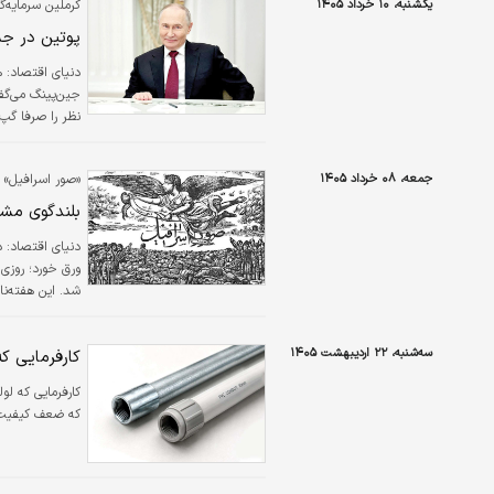
یکشنبه، ۱۰ خرداد ۱۴۰۵
کرملین سرمایه‌
پوتین در جس
دنیای اقتصاد:
ه
جین‌پینگ می‌گفت
نظر را صرفا گپ 
جریان این گفت‌و
افزایش طول عمر
جمعه، ۰۸ خرداد ۱۴۰۵
«صور اسرافیل» 
است. به گزارش 
بلندگوی مشر
دنیای اقتصاد:
ورق خورد؛ روزی 
شد. این هفته‌نا
مطبوعات سیاسی ا
سه‌شنبه، ۲۲ اردیبهشت ۱۴۰۵
کارفرمایی که
کارفرمایی که لول
که ضعف کیفیت 