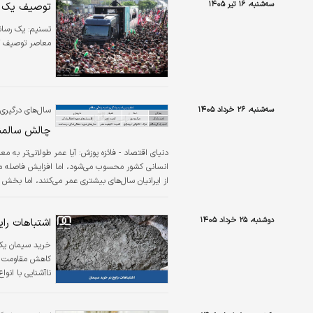
سه‌شنبه، ۱۶ تیر ۱۴۰۵
توصیف یک روز
تسنیم:
یک رسانه
معاصر توصیف ک
سه‌شنبه، ۲۶ خرداد ۱۴۰۵
سال‌های درگیری افراد با بیماری 
چالش سالمن
دنیای اقتصاد - فائزه پوزش:
آیا عمر طولانی‌تر به م
انسانی کشور محسوب می‌شود، اما افزایش فاصله میا
از ایرانیان سال‌های بیشتری عمر می‌کنند، اما بخش قا
می‌شود. روندی که می‌تواند هزینه‌های درمان، تعهد
سنتی…
دوشنبه، ۲۵ خرداد ۱۴۰۵
اشتباهات را
خرید سیمان یکی
کاهش مقاومت ب
ناآشنایی با ان
رایج در زمان خ
فنی مورد نیاز ا