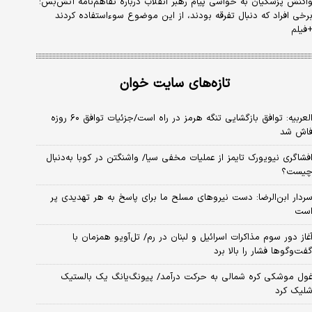
اکنش پزشکیان به حواشی پیام رهبر انقلاب درباره تفاهم‌نامه آتش‌بس؛
رخی افراد که دنبال تفرقه بودند، از این موضوع سوءاستفاده کردند
فیلم
تازه‌های سایت خوان
العربیه: توافق بازگشایی تنگه هرمز در راه است/جزئیات توافق ۶۰ روزه
اش شد
فشاگری نیویورک تایمز از عملیات مخفی سیا/ واشنگتن در کوبا به‌دنبال
یست؟
ردار ابن‌الرضا: دست نیروهای مسلح ما برای پاسخ به هر تهدیدی پر
ست
غاز دور سوم مذاکرات اسرائیل و لبنان در رم/ تل‌آویو همزمان با
فت‌وگوها فشار را بالا برد
ول موشکی کره شمالی به حرکت درآمد/ پیونگ‌یانگ یک بالستیک
لیک کرد