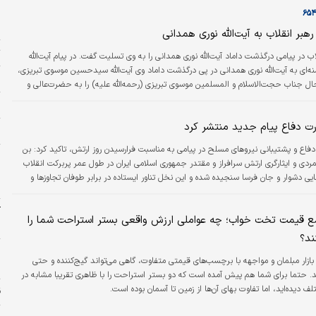
ا
هبر انقلاب به آیت‌الله نوری همدانی
ت
ب در پیامی درگذشت داماد آیت‌الله نوری همدانی را به وی تسلیت گفت. در پیام آیت‌الله
‌ای به آیت‌الله نوری همدانی در پی درگذشت داماد وی آیت‌الله سیدحسین موسوی تبریزی،
ر
ال جناب حجت‌الاسلام و المسلمین موسوی تبریزی (رحمه‌الله علیه) را به حضرت‌عالی و
یشان تسلیت عرض می‌نمایم و بقا و طول عمر با برکت جنابعالی را از خداوند متعال
خ
 رحمت و غفران الهی را برای آن مرحوم خواستارم.»/ایسنا
ت دفاع پیام جدید منتشر کرد
پ
فاع و پشتیبانی نیروهای مسلح در پیامی به مناسبت فرارسیدن روز ارتش، تاکید کرد: بن
ر
نمردی و ایثارگری ارتش سرافراز و مقتدر جمهوری اسلامی ایران در طول عمر پربرکت انقلاب
ش
ه‌هایی دشوار و جان فرسا سنجیده شده و این نخل تناور ایستاده در برابر طوفان تجاوزها و
ح
 ایران سربلند، قد خم نکرده و محصول آزادگی و ظفرمندی به بار آورده است.
آ
ع قیمت تخت خواب؛ چه عواملی ارزش واقعی بستر استراحت شما را
ب
ند؟
ر
ازار مبلمان و مواجهه با برچسب‌های قیمتی متفاوت، گاهی می‌تواند گیج‌کننده و حتی
ل
شد. حتما برای شما هم پیش آمده است که دو بستر استراحت را با ظاهری تقریبا مشابه در
ف دیده‌اید، اما تفاوت بهای آن‌ها از زمین تا آسمان بوده است.
ق