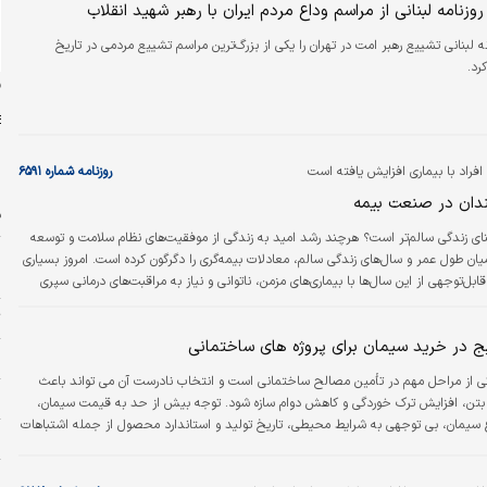
نامه لبنانی از مراسم وداع مردم ایران با رهبر شهید انقلاب
 لبنانی تشییع رهبر امت در تهران را یکی از بزرگ‌ترین مراسم تشییع‌ مردمی در تاریخ
رد.
ن
افزایش یافته است
روزنامه شماره ۶۵۹۱
دان در صنعت بیمه
ف
عنای زندگی سالم‌تر است؟ هرچند رشد امید به زندگی از موفقیت‌های نظام سلامت و توسعه
ش
ن طول عمر و سال‌های زندگی سالم، معادلات بیمه‌گری را دگرگون کرده است. امروز بسیاری
ش
بل‌توجهی از این سال‌ها با بیماری‌های مزمن، ناتوانی و نیاز به مراقبت‌های درمانی سپری
ات بلندمدت و ریسک‌های مالی شرکت‌های بیمه را افزایش دهد و ضرورت بازنگری در مدل‌های
ت
یج در خرید سیمان برای پروژه های ساختمانی
۱۱ 
 از مراحل مهم در تأمین مصالح ساختمانی است و انتخاب نادرست آن می تواند باعث
و
تن، افزایش ترک خوردگی و کاهش دوام سازه شود. توجه بیش از حد به قیمت سیمان،
واع سیمان، بی توجهی به شرایط محیطی، تاریخ تولید و استاندارد محصول از جمله اشتباهات
ن
رید هستند. انتخاب سیمان مناسب باید بر اساس نوع پروژه، شرایط اجرایی و ویژگی های
نجام شود تا کیفیت و عمر مفید سازه افزایش پیدا کند.
پ