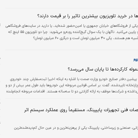
و
ب
+
ا در خرید تلویزیون بیشترین تاثیر را بر قیمت دارند؟
یکی از فروشگاه‌های خیابان جمهوری یا امین‌حضور شده‌اید، یا دارید در سایت‌های فروشگاهی
قیمت‌ها را بالا و پایین می‌کنید. ناگهان با یک سوال گیج‌کننده روبه‌رو می‌شوید: چرا دو تلویزیون ۵۵ اینچ که
ی ۴۰ میلیون تومان است و دیگری ۶۰ میلیون تومان؟
ف
ه کارکرده‌ها تا پایان سال ‌می‌رسد؟
ا
چ
پیشین دفتر صنایع خودرو وزارت صمت با اشاره به اینکه اخیرا ثبت‌سفارش چند خودروی
وزارتخانه تایید‌شده، گفت: بر اساس قوانین مربوطه این خودروها باید طول عمر بیش از دو و
س
‌داشته و شرکت‌ها موظف به ارائه گارانتی دو تا سه‌ساله هستند. اقدامات مربوطه انجام‌شده
ا
د واردات آنها تا پایان سال‌یا اوایل سال‌آینده نهایی شود. محمدعلی حاجی‌زاده، درباره
ردات خودروهای کارکرده افزود: این خودروها شرایط خاص خود را دارند و مباحث مرتبط با
آ
 فنی تجهیزات پایپینگ، مستقیماً روی عملکرد سیستم اثر
گ
غ
رانی، صنعتی و زیرساختی، پایپینگ یکی از پرهزینه‌ترین و در عین حال کم‌دیده‌شده‌ترین
ش