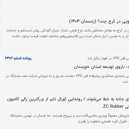
س
ی در کرج چند؟ (زمستان ۱۴۰۴)
س
در کرج به عوامل مختلفی مانند نوع فرش، متراژ، میزان آلودگی، روش شستشو و خدمات
قی
ارد و به همین دلیل ممکن است بین قالیشویی‌های مختلف تفاوت قیمت وجود داشته
ق
از برگزار شد
روزنامه شماره ۶۴۷۲
ت
؛ بازوی توسعه‌ استان خوزستان
ر
همایش تخصصی رده‌بندی عملکردی پیشرفته قیر PG+ به‌مدت دو روز و به میزبانی شرکت نفت پاسارگاد در
د
 شد.
خ
ت
 جاده به خط می‌شوند / رونمایی کورال تایر از بزرگترین رالی کامیون
و
ZC R
ح
ل‌ونقل معمولاً ویترین ماشین‌آلات سرد و بی‌روح هستند، اما امسال در نهمین نمایشگاه
ا
کورال تایر» فضایی متفاوت را رقم زد.
س