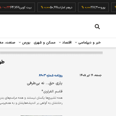
5
۰٫۰۰ %
یورو
217,300
۰٫۰۰ %
درهم امارات
50,991
۰٫۰۰ %
بیت کوین
64,768
%
خبر و دیپلماسی
اقتصاد
مسکن و شهری
بورس
صنعت، مع
طو
جمعه، ۱۹ تیر ۱۴۰۵
روزنامه شماره ۶۶۰۳
یاری حق… نه بی‌طرفی
قاسم الغراوی*
همه تشییع‌ها یکسان نیستند و همه مراسم‌های بدرق
رحلتشان به گواهی بر اندیشه‌هایشان و به همه‌پرسی ا