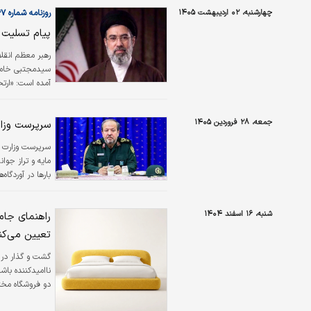
چهارشنبه، ۰۲ اردیبهشت ۱۴۰۵
روزنامه شماره ۶۵۴۷
پیام تسلیت ر
رهبر معظم انقلا
سیدمجتبی خامنه
آمده است: «ارتح
خانواده محترم ا
مسالت می‌نمایم.
جمعه، ۲۸ فروردین ۱۴۰۵
سرپرست وزار
سرپرست وزارت د
مایه و تراز جوا
بارها در آوردگا
تعدی‌ها به کیان
شنبه، ۱۶ اسفند ۱۴۰۴
راهنمای جام
تعیین می‌کن
گشت و گذار در ب
ناامیدکننده با
دو فروشگاه مختل