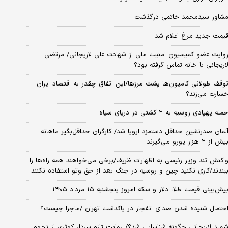
شاور سیدمحمد خاتمی درگذشت
یمت جدید مرغ اعلام شد
وایت عضو کمیسیون امنیت ملی از شهادت علی لاریجانی/ مرتضی
اریجانی با خانه تماس گرفته بود؟
وقف طولانی کامیون‌ها پشت مرزها/این اتفاق چقدر به اقتصاد ایران
سارت می‌زند؟
مله پهپادی روسیه به ۲ کشتی در دریای سیاه
لمان صدرنشین حداقل دستمزد اروپا شد/ کارگران حداقل‌بگیر ماهانه
یش از ۲ هزار یورو می‌گیرند
اکنش تند وزیر رئیسی به اظهارات ظریف/برخی می‌خواهند همه راه‌ها را
بندند/کاری نکنید چین و روسیه در جنگ بعد از حق وتو استفاده نکنند
یش‌بینی قیمت طلا، دلار و سکه امروز پنجشنبه ۱۵ مرداد ۱۴۰۵
حتمال شنیده شدن صدای انفجار در پاکدشت تهران /ماجرا چیست؟
هید لاریجانی چگونه شناسایی شد؟/ روایت تازه سردار کوثری از نحوه