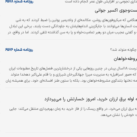
گذاری نجومی بر افزایش طول عمر انجام داده است
روزنامه شماره ۶۵۷۸
س
ت‌وجوی اکسیر جوانی
د
نگامی که میکروفون‌های روشن، مکالمه‌ای از ولادیمیر پوتین را ضبط کردند که به شی
د
 انسان‌ها می‌توانند با جایگزینی اندام‌هایشان به جاودانگی دست یابند، برخی این تبادل
س
و گفتی عجیب میان دو رهبر تمامیت‌خواه و پا به سن گذاشته تلقی کردند. اما در واقع، در
گو در رژه نظامی پکن در سپتامبر گذشته، به نظر می‌رسید پوتین در حال توصیف یک پروژه
پ
 با حمایت کرملین است که اکنون به یکی از پروژه‌های علمی پرچمدار روسیه تبدیل شده
ت
چگونه متولد شد؟
روزنامه شماره ۶۵۷۶
وال‌استریت ژورنال،…
ا
وطه‌خواهان
م
درست ۱۱۸سال پیش در چنین روزهایی یکی از درخشان‌ترین فصل‌های تاریخ مطبوعات ایران
که «صور اسرافیل» به مدیریت میرزا جهانگیرخان شیرازی و با قلم علی‌اکبر دهخدا متولد
ح
مه نه‌تنها بلندگوی مشروطه‌خواهان بود، بلکه با ستون طنز افسانه‌ای خود، برای همیشه زبان
یران را دگرگون کرد.
ت
س
 لوله برق ارزان خرید، امروز خسارتش را می‌پردازد
س
ه برق ارزان می‌خرد، در واقع ریسک را از فاز خرید به زمان بهره‌برداری منتقل می‌کند؛ جایی
خودش را نشان می‌دهد.
م
خ
ر