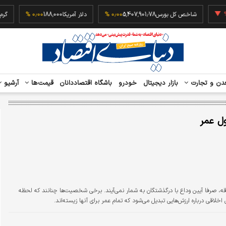
‎−۰٫۲۳ 
شاخص کل بورس
5,407,901.78
۰٫۰۰ %
دلار آمریکا
188,000
۰٫۰۰ %
دن و تجارت
بازار دیجیتال
خودرو
باشگاه اقتصاددانان
قیمت‌ها
آرشیو
ل عمر
ه، صرفا آیین وداع با درگذشتگان به شمار نمی‌آیند. برخی شخصیت‌ها چنانند که لحظه
خلاقی درباره ارزش‌هایی تبدیل می‌شود که تمام عمر برای آنها زیسته‌اند.