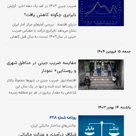
ضریب جینی ۱۴۰۳ در کف یک دهه اخیر؛ گزارش
«دنیای‌اقتصاد» از ناگفته‌های آمار رسمی
نابرابری چگونه کاهش یافت؟
دنیای اقتصاد :
بررسی آمارهای مرکز آمار ایران
نشان می‌دهد نابرابری درآمد با مقیاس ضریب
جینی در سال۱۴۰۳ نسبت به سال قبل کاهش
یافته و توزیع درآمد بهتر شده است. مطابق
بررسی‌ها، این تغییر بیشتر ناشی از افت مخارج
جمعه، ۱۵ فروردین ۱۴۰۴
دهک‌های بالای درآمدی و بهبود محدود وضعیت
دهک‌های پایین به‌دلیل پرداخت‌های حمایتی و
مقایسه ضریب جینی در مناطق شهری
کالابرگ‌ها بوده است. داده‌ها نشان می‌دهد
و روستایی+ نمودار
هزینه‌های دهک اول با ملحوظ کردن تورم در
سال۱۴۰۳ حدود ۹.۳درصد افزایش یافته،
اقتصادنیوز:
ضریب جینی در شهرها معمولاً بالاتر
درحالی‌که هزینه دهک دهم ۷.۱درصد کاهش
از روستاها ثبت شده و تنها در یک سال این
داشته است، این کاهش هزینه که نشان‌دهنده
شاخص به مقدار برابری در هر دو منطقه رسیده
افت مصرف است در دهک‌های متوسط…
است.
یکشنبه، ۱۴ بهمن ۱۴۰۳
روزنامه شماره ۶۲۱۸
چالش‌های ساختار مالیاتی ایران؛
شکاف درآمدی و عدالت مالیاتی