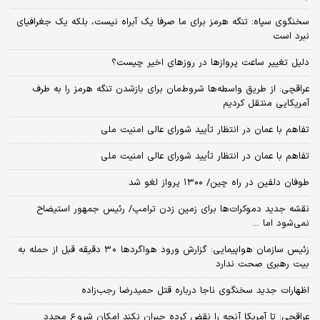
سخنگوی سپاه: تنگه هرمز برای ما صرفا یک آبراه نیست، بلکه یک جغرافیای
نبرد است
دلیل تغییر ساعت پروازها در روزهای اخیر چیست؟
عراقچی: از طریق واسطه‌ها شروط‌مان برای بازشدن تنگه هرمز را به طرف
آمریکایی منتقل کردیم
تفاهم با عمان در انتظار تأیید شورای عالی امنیت ملی
تفاهم با عمان در انتظار تأیید شورای عالی امنیت ملی
طوفان دلفین در راه چین/ ۱۳۰۰ پرواز لغو شد
نقشه جدید دموکرات‌ها برای زمین زدن ترامپ/ رئیس جمهور استیضاح
نمی‌شود اما ...
زئیس سازمان هواپیمایی: گزارش ورود هواگردها ٣٠ دقیقه قبل از حمله به
بیت رهبری صحت ندارد
اظهارات جدید سخنگوی ناجا درباره قتل حمیدرضا رجب‌زاده
عراقچی: تا آمریکا آنچه را نقض کرده جبران نکند امکان شروع مجدد