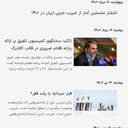
چهارشنبه، ۱۸ مرداد ۱۴۰۲
انتشار نخستین آمار از ضریب جینی ایران در ۱۴۰۱
دوشنبه، ۱۶ مرداد ۱۴۰۲
تاکید سخنگوی کمیسیون تلفیق بر ارائه
یارانه اقلام ضروری در قالب کالابرگ
ايسنا:
محسن زنگنه در توضیح جلسه عصر امروز
کمیسیون تلفیق لایحه برنامه هفتم توسعه گفت:
در این جلسه مواد ۳۰ و ۳۱ لایحه برنامه درباره
یارانه‌ها و سیاست‌های حمایتی دولت بررسی شد؛
کمیسیون طبق پیش بینی دولت تصویب کرد که تا
دوشنبه، ۲۶ تیر ۱۴۰۲
پایان برنامه هفتم توسعه ضریب جینی به ۳۵
صدم برسد.
فرار سرمایه یا رشد فقر؟
باران مدرس: یکی از شاخص‌هایی که نشان‌دهنده
وضعیت درآمدی در سطح جامعه است، ضریب
جینی است. ضریب جینی ازجمله شاخص‌هایی
است که می‌توان با استفاده از آن وضعیت توزیع
درآمد در یک جامعه را سنجید.هر چه عدد این