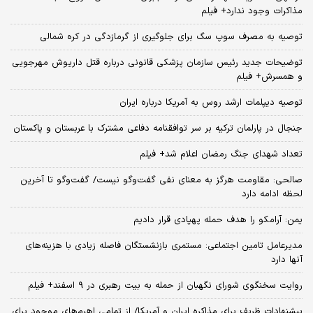
مذاکرات وجود ندارد+ فیلم
توصیه به مصرف سوپ سگ برای جلوگیری از گرمازدگی در کره شمالی
توضیحات جدید رئیس سازمان پزشکی قانونی درباره قتل داریوش مهرجویی
و همسرش+ فیلم
توصیه دیپلمات ارشد روس به آمریکا درباره ایران
جنجال در پارلمان ترکیه بر سر توافقنامه دفاعی مشترک با عربستان و پاکستان
تعداد شهدای جنگ رمضان اعلام شد+ فیلم
صالحی: مقاومت هرگز به معنای نفی گفت‌وگو نیست/ گفت‌وگو تا آخرین
لحظه ادامه دارد
یمن: آرامکو را هدف حمله پهپادی قرار دادیم
مدیرعامل تامین اجتماعی: مستمری بازنشستگان فاصله زیادی با هزینه‌های
آنها دارد
روایت سخنگوی شورای نگهبان از حمله به بیت رهبری در ۹ اسفند+ فیلم
پیشنهادات ظریف برای مذاکره ایران و آمریکا/ از تمامی اهرم‌های موجود برای