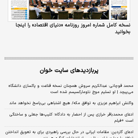
نسخه کامل شماره امروز روزنامه «دنیای‌ اقتصاد» را اینجا
بخوانید
پربازدیدهای سایت خوان
محمد قوچانی: عبدالکریم سروش همچنان نسخه قناعت و پاکسازی دانشگاه
می‌پیچد | او تسلیم موج نئومارکسیسم شده است
واکنش ابراهیم عزیزی به توافق مکه/ هیچ اشتباهی بی‌پاسخ نخواهد ماند
ادعای محمدباقر خرازی پس از احضار به دادگاه؛ کلیپ‌ها جعلی و ساختگی
است +فیلم
ادعای گاردین: مقامات ایرانی در حال بررسی راهبردی برای به تعویق انداختن