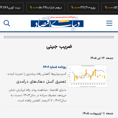
52,500,00
۰٫۰۰ %
یورو
217,300
۰٫۰۰ %
درهم امارات
50,991
۰٫۰۰ %
بیت کوی
ضریب جینی
جمعه، ۲۶ تیر ۱۴۰۵
روزنامه شماره ۶۶۰۹
آسیب‌پذیرها کاهش رفاه بیشتری را تجربه کردند؛
تعمیق گسل دهک‌های درآمدی
دنیای اقتصاد:
مشاهده روند رفاه ایرانیان نشان
می‌دهد مصرف سرانه در سال۱۴۰۴ نسبت به
سال۱۴۰۲، ۲.۷درصد کاهش یافته است.
بررسی‌های «دنیای‌اقتصاد» نیز از فراز و فرودهای
قابل‌توجه مصرف سرانه طی ۱۵سال گذشته
جمعه، ۱۱ اردیبهشت ۱۴۰۵
حکایت دارد. کمترین میزان مصرف سرانه با