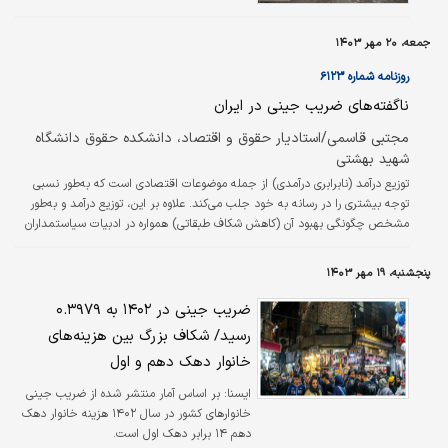
عدد برابر رسیده است. تازه‌ترین آمارها نیز نشان
می‌دهد که ضریب جینی در روستاها کاهش یافته
جمعه، ۲۰ مهر ۱۴۰۳
اما در شهرها بالاتر رفته است.
روزنامه شماره ۶۱۲۳
ناگفته‌های ضریب جینی در ایران
مجتبی قاسمی/استادیار حقوق و اقتصاد، دانشکده حقوق دانشگاه
شهید بهشتی
توزیع درآمد (نابرابری درآمدی) از جمله موضوعات اقتصادی است که به‌طور نسبی
توجه بیشتری را در رسانه به خود جلب می‌کند. علاوه بر این، توزیع درآمد و به‌طور
مشخص چگونگی بهبود آن (کاهش شکاف طبقاتی) همواره در ادبیات سیاستمداران
در اقصی نقاط جهان جایگاه ویژه‌ای داشته است. پژوهشگران سایر علوم انسانی و
اجتماعی نیز به این مقوله توجه و واکنش بیشتری نشان داده‌اند. دولت‌های رفاه نیز
پنجشنبه، ۱۹ مهر ۱۴۰۳
در راستای همین دغدغه‌های سیاسی و اجتماعی به منصه ظهور رسیده‌اند.
ضریب جینی در ۱۴۰۲ به ۰.۳۹۷۹
رسید/ شکاف بزرگ بین هزینه‌های
خانوار دهک دهم و اول
ايسنا:
بر اساس آمار منتشر شده از ضریب جینی
خانوارهای کشور در سال ۱۴۰۲ هزینه خانوار دهک
دهم ۱۴ برابر دهک اول است.