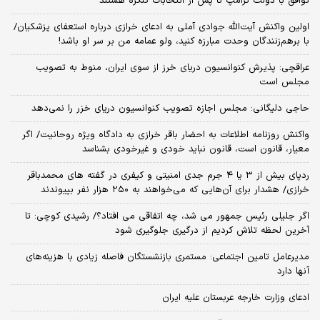
توافق با دولت ترامپ تا پس از انتخابات کنگره هستند
اولین واکنش آیت‌الله جوادی آملی به ادعای خرازی درباره استعفای پزشکیان/
با برهم‌زنندگان وحدت مبارزه کنید، ولو عمامه من بر سر او باشد!
عراقچی: پذیرش کنوانسیون دریای خرز از سوی ایران، منوط به تصویب
مجلس است
حاجی دلیگانی: مجلس اجازه تصویب کنوانسیون دریای خزر را نمی‌دهد
واکنش روزنامه اطلاعات به احضار باقر خرازی به دادگاه ویژه روحانیت/ اگر
معیار، قانون است، قانون نباید خودی و غیرخودی بشناسد
ردپای بیش از ۳ یا ۴ جرم جدی امنیتی و کیفری در گفته های محمدباقر
خرازی/ هشدار برای آن‌هایی که می‌خواهند به ۲۵۰ هزار نفر بپیوندند
اگر جلیلی رئیس جمهور می شد، چه اتفاقی می افتاد؟/ رشیدی کوچی: تا
آخرین لحظه تلاش کردیم از درگیری جلوگیری شود
مدیرعامل تامین اجتماعی: مستمری بازنشستگان فاصله زیادی با هزینه‌های
آنها دارد
ادعای وزارت خارجه عربستان علیه ایران