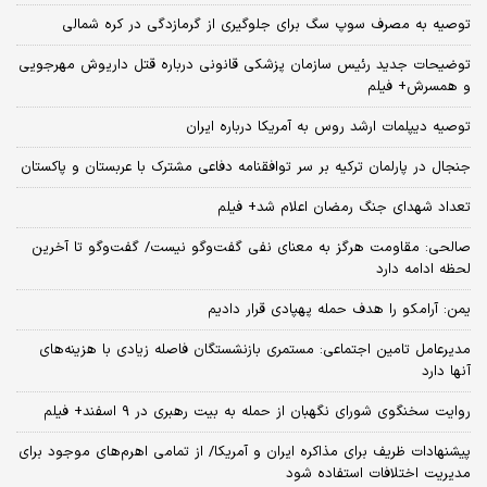
توصیه به مصرف سوپ سگ برای جلوگیری از گرمازدگی در کره شمالی
توضیحات جدید رئیس سازمان پزشکی قانونی درباره قتل داریوش مهرجویی
و همسرش+ فیلم
توصیه دیپلمات ارشد روس به آمریکا درباره ایران
جنجال در پارلمان ترکیه بر سر توافقنامه دفاعی مشترک با عربستان و پاکستان
تعداد شهدای جنگ رمضان اعلام شد+ فیلم
صالحی: مقاومت هرگز به معنای نفی گفت‌وگو نیست/ گفت‌وگو تا آخرین
لحظه ادامه دارد
یمن: آرامکو را هدف حمله پهپادی قرار دادیم
مدیرعامل تامین اجتماعی: مستمری بازنشستگان فاصله زیادی با هزینه‌های
آنها دارد
روایت سخنگوی شورای نگهبان از حمله به بیت رهبری در ۹ اسفند+ فیلم
پیشنهادات ظریف برای مذاکره ایران و آمریکا/ از تمامی اهرم‌های موجود برای
مدیریت اختلافات استفاده شود