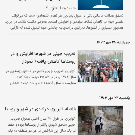
حمیدرضا نظری *
تحقق عدالت مالیاتی یکی از اصول بنیادین هر نظام اقتصادی است که می‌تواند
نقشی مهم در کاهش شکاف درآمدی و افزایش اعتماد عمومی داشته باشد. در ایران،
همچون بسیاری از کشورها، نابرابری درآمدی به چالشی مهم تبدیل شده که کارآیی
نظام مالیاتی را نیز تحت‌تاثیر قرار می‌دهد. این مقاله با ارائه تصویری از وضعیت
شکاف درآمدی، به تحلیل اثرات آن بر نظام مالیاتی می‌پردازد و نتایجی را که ممکن
چهارشنبه، ۲۵ مهر ۱۴۰۳
است برای عدالت اجتماعی و افزایش مشارکت مالیاتی تاثیرگذار باشند، بدون ارائه
توصیه مستقیم، بررسی می‌کند.
ضریب جینی در شهرها افزایش و در
روستاها کاهش یافت+ نمودار
اکوایران:
ضریب جینی کشور در مناطق روستایی در
سال ۱۴۰۲ برابر با ۳۵.۸۳ درصد بوده که در
مقایسه با سال گذشته ۰.۶ واحد درصد کاهش
یافته است. این در حالیست که در همین بازه
زمانی ضریب جینی در کل کشور و مناطق شهری
یکشنبه، ۲۲ مهر ۱۴۰۳
افزایش یافته است.
فاصله نابرابری درآمدی در شهر و روستا
اکوایران:
در طول ۴۰ سال اخیر، همواره ضریب
جینی مناطق شهری بالاتر از روستاها بوده و فقط
در یک سال این شاخص در هر دو منطقه به یک