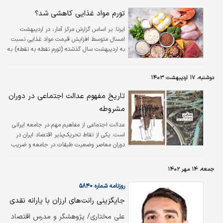
تورم مواد غذایی کاهشی شد؟
ایرنا:
بر اساس گزارش مرکز آمار، در اردیبهشت
امسال متوسط افزایش قیمت مواد غذایی نسبت
به اردیبهشت سال گذشته (تورم نقطه به نقطه) به
۲۲.۷ درصد رسید که تقریبا در ۴ سال اخیر
کمترین رقم است.
دوشنبه، ۱۷ اردیبهشت ۱۴۰۳
تاریخ مفهوم عدالت اجتماعی در دوران
مشروطه
عدالت اجتماعی از مفاهیم مهم در جامعه ایرانی
است. یکی از نقاط تحریک‌پذیر اقتصاد ایران در
دوران معاصر وضعیت طبقات در جامعه و ضریب
جینی بوده است. فراز و فرود شکاف طبقاتی و
وضعیت معیشت مردمان در این روزگار در مرکز
جمعه، ۱۴ مهر ۱۴۰۲
گفتمان حاکم بر جمهوری اسلامی قرار گرفته است.
اگر امروز وعده و وعید‌های اقتصادی در میان مردم
روزنامه شماره ۵۸۴۰
شنیده می‌شود و مورد توجه مثبت یا منفی قرار
جایگزینی رانت‏‏‌های ارزان با یارانه نقدی
می‌گیرد همگی از احساس بی عدالتی ای برمی
خیزد که این سالیان خود را قربانی آن دانسته‌اند.
علی مختاری/ پژوهشگر و مدرس اقتصاد