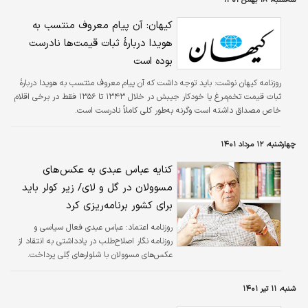
سه‌شنبه، ۱۸ بهمن ۱۴۰۱
شاخص به صفر نزدیک‌تر باشد به‌منزله برابر بودن
درآمد‌ها در جامعه است و هر چه به یک نزدیک‌تر
کیهان: آن پیام معروف منتسب به
باشد، نشان‌دهنده آن است که شکاف درآمدی در
هویدا دربارۀ ثبات قیمت‌ها نادرست
جامعه تشدید شده است. به عبارت بهتر، اگر همه
بوده است
افراد جامعه به یک اندازه درآمد داشته باشند،
ضریب جینی معادل صفر و اگر تمام درآمد‌ها تنها
روزنامه کیهان نوشت: باید توجه داشت که آن پیام معروف منتسب به هویدا دربارۀ
به یک نفر برسد، ضریب جینی یک…
ثبات قیمت تخم‌مرغ یا خودکار جیبش در خلال ۱۳۴۳ تا ۱۳۵۶ فقط در برخی اقلام
خاص مصداق داشته است وگرنه به‌طور کلی کاملاً نادرست است.
چهارشنبه، ۱۲ مرداد ۱۴۰۱
کنایه عباس عبدی به عکس‌های
مسوولان در گل و لای/ زیر کولر باید
برای کشور برنامه‌ریزی کرد
روزنامه اعتماد:
عباس عبدی فعال سیاسی و
روزنامه نگار اصلاح‌طلب در یادداشتی به انتقاد از
عکس‌های مسوولان با شلوارهای گِلی پرداخت.
شنبه، ۱۱ تیر ۱۴۰۱