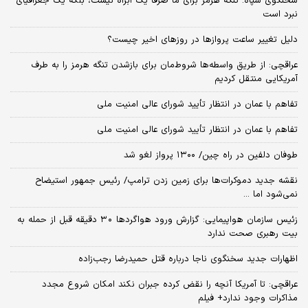
سخنگوی سپاه: تنگه هرمز برای ما صرفا یک آبراه نیست، بلکه یک جغرافیای
نبرد است
دلیل تغییر ساعت پروازها در روزهای اخیر چیست؟
عراقچی: از طریق واسطه‌ها شروط‌مان برای بازشدن تنگه هرمز را به طرف
آمریکایی منتقل کردیم
تفاهم با عمان در انتظار تأیید شورای عالی امنیت ملی
تفاهم با عمان در انتظار تأیید شورای عالی امنیت ملی
طوفان دلفین در راه چین/ ۱۳۰۰ پرواز لغو شد
نقشه جدید دموکرات‌ها برای زمین زدن ترامپ/ رئیس جمهور استیضاح
نمی‌شود اما ...
زئیس سازمان هواپیمایی: گزارش ورود هواگردها ٣٠ دقیقه قبل از حمله به
بیت رهبری صحت ندارد
اظهارات جدید سخنگوی ناجا درباره قتل حمیدرضا رجب‌زاده
عراقچی: تا آمریکا آنچه را نقض کرده جبران نکند امکان شروع مجدد
مذاکرات وجود ندارد+ فیلم