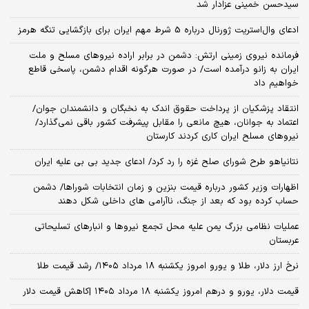
سیدحسن خمینی عزادار شد
ادعای وال‌استریت ژورنال درباره 5 شرط مهم ایران برای بازگشایی تنگه هرمز
فرمانده نیروی زمینی ارتش: دشمن در برابر اراده نیروهای مسلح و ملت
ایران به زانو درآمده است/ در صورت هرگونه اقدام دشمن، پاسخی قاطع
خواهیم داد
انتقاد پزشکیان از پرداخت حقوق اندک به نخبگان و دانشمندان جوان/
اعتماد به جوانان، هیچ مانعی را مقابل پیشرفت کشور باقی نمی‌گذارد/
نیروهای مسلح ایران کاری کردند کارستان
نتانیاهو طرح شورای صلح غزه را رد کرد/ ادعای جدید بی بی علیه ایران
اظهارات وزیر کشور درباره قیمت بنزین و زمان انتخابات شوراها/ دشمن
حساب کرده بود که بعد از جنگ، ناآرامی‌ های داخلی شکل دهند
عملیات نظامی بزرگ یمن علیه محل تجمع نیروها و انبارهای تسلیحاتی
عربستان
نرخ ارز دلار، طلا و یورو امروز یکشنبه ۱۸ مرداد ۱۴۰۵/ رشد قیمت طلا
قیمت دلار، یورو و درهم امروز یکشنبه ۱۸ مرداد ۱۴۰۵ |کاهش قیمت دلار