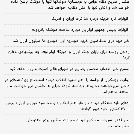
هشدار صریح مقام عراقی به عربستان/ موشکها تنها با موشک پاسخ داده
خواهد شد و آتش تنها با آتش مقابله خواهد شد
اظهارات تازه ظریف درباره مذاکرات ایران و آمریکا
اظهارات رئیس جمهور اوکراین درباره ساخت موشک پاتریوت
خبر مهم برای متقاضیان خرید خودرو/ این خودرو ۸۰ میلیون ارزان شد
راه‌حل روسیه برای پایان جنگ ایران و آمریکا/ اولیانوف چه پیشنهادی مطرح
کرد؟
تسنیم خبر انتصاب محسن رضایی در شورای عالی امنیت ملی را حذف کرد
روایت پزشکیان از جلسه با رهبر شهید انقلاب درباره استیضاح وزرا/ عده‌ای در
داخل نمی‌خواهند تحریم‌ها برداشته شود/ خیلی ها دلشان می خواست من
استعفا بدهم اما ...
ادعای تازه سنتکام درباره ناو «آبراهام لینکلن» و محاصره دریایی ایران/ بیش
از ۳۰ کشتی اجازه عبور گرفتند
نظر فقهی سروش محلاتی درباره مجازات سنگین برای معترضان
خشونت‌طلب