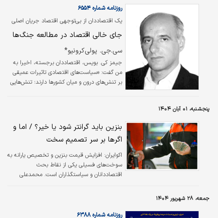
۱۷۱.۶میلیون تومان در سال۱۳۹۴ و بیشترین آن با
روزنامه شماره ۶۵۵۴
۱۹۱.۷میلیون تومان در سال۱۴۰۰ ثبت شده است.
یک اقتصاددان از بی‌توجهی اقتصاد جریان اصلی
هرچند رفاه متوسط جامعه در سال۱۴۰۴ نسبت به
به موضوع درگیری‌ها می‌گوید
جای خالی اقتصاد در مطالعه جنگ‌ها
سال۱۳۹۰ تنها یک‌درصد کاهش یافته، اما این افت
برای دهک‌های پایین شدیدتر بوده است. مصرف
سی.جی. پولی‌کرونیو*
سرانه دهک‌های اول و دوم در سال۱۴۰۳ نسبت به
جیمز کی. بویس، اقتصاددان برجسته، اخیرا به
سال۱۳۹۰ به ترتیب…
من گفت: «سیاست‌های اقتصادی تاثیرات عمیقی
بر تنش‌های درون و میان کشورها دارند؛ تنش‌هایی
که می‌توانند به جنگ بینجامند» و افزود که
اقتصاد تا اندازه‌ای «درباره تصاحب است... و
پنجشنبه، ۰۱ آبان ۱۴۰۴
تصاحب گاهی به جنگ تغییر شکل می‌دهد.»
بنزین باید گرانتر شود یا خیر؟ / اما و
اگرها بر سر تصمیم سخت
اکوایران:
افزایش قیمت بنزین و تخصیص یارانه به
سوخت‌های فسیلی یکی از نقاط بحث
اقتصاددانان و سیاستگذاران است. محمدعلی
مختاری و حامد قدوسی دو اقتصاددان ایرانی در
جدیدترین مقاله خود به این مسئله پرداخته‌اند.
جمعه، ۲۸ شهریور ۱۴۰۴
روزنامه شماره ۶۳۸۸