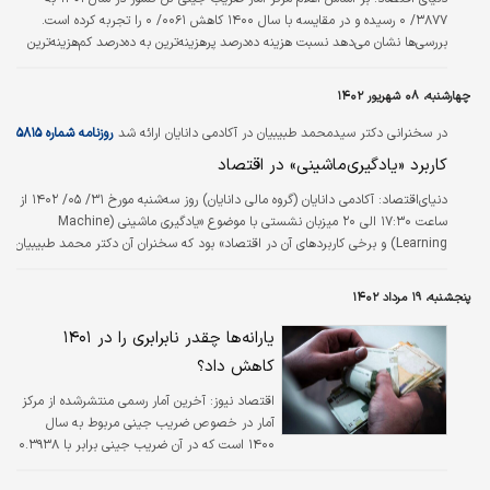
۳۸۷۷/ ۰ رسیده و در مقایسه با سال ۱۴۰۰ کاهش ۰۰۶۱/ ۰ را تجربه کرده است.
بررسی‌ها نشان می‌دهد نسبت هزینه ده‌درصد پرهزینه‌ترین به ده‌درصد کم‌هزینه‌ترین
جمعیت کل کشور نیز در سال ۱۴۰۱ به ۸۶/ ۱۲ رسیده است. این عدد در مقایسه با
سال گذشت کاهش ۶/ ۰ داشته است. همچنین بررسی ضریب جینی در سال گذشته
چهارشنبه، ۰۸ شهریور ۱۴۰۲
در مناطق شهری به ۳۶۹۶/ ۰ و در مناطق روستایی به ۳۶۴۳/ ۰ رسیده است. مقایسه
ضریب جینی در سال ۱۴۰۱ با سال ۱۴۰۰ نشان می‌دهد که این ضریب کاهشی بوده
در سخنرانی دکتر سیدمحمد طبیبیان در آکادمی دانایان ارائه شد
روزنامه شماره ۵۸۱۵
است.
کاربرد «یادگیری‌ماشینی» در اقتصاد
دنیای‌اقتصاد:
آکادمی دانایان (گروه مالی دانایان) روز سه‌‌‌شنبه مورخ ۳۱/ ۰۵/ ۱۴۰۲ از
ساعت ۱۷:۳۰ الی ۲۰ میزبان نشستی با موضوع «یادگیری ماشینی (Machine
Learning) و برخی کاربردهای آن در اقتصاد» بود که سخنران آن دکتر محمد طبیبیان
بودند. نشست به دو صورت حضوری و آنلاین برگزار شد. افرادی که علاقه‌‌‌مند به
مشاهده‌‌ فیلم این نشست هستند، از هفته‌‌ آینده می‌توانند برای استفاده از فایل
پنجشنبه، ۱۹ مرداد ۱۴۰۲
سخنرانی به سایت آکادمی مراجعه کنند.
یارانه‌ها چقدر نابرابری را در ۱۴۰۱
کاهش داد؟
اقتصاد نیوز:
آخرین آمار رسمی منتشرشده از مرکز
آمار در خصوص ضریب جینی مربوط به سال
۱۴۰۰ است که در آن ضریب جینی برابر با ۰.۳۹۳۸
در نظر گرفته شده است.