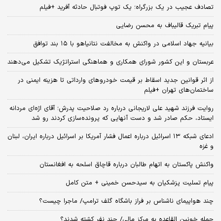
تصادف عجیب در یک بزرگراه؛ یک توپ فوتبال حادثه‌ آفرید +فیلم
پیام تبریک قالیباف به محسن رضایی
بیانیه جهاد اسلامی در واکنش به مخالفت نتانیاهو با ۱۵ بند توافق
عربستان و این کشور شورای همکاری و هماهنگی استراتژیک تشکیل می‌دهند
از اثر قوانین جدید اسقاط بر قیمت خودروهای وارداتی تا هزینه ایمنی در
ساختمان‌های تهران +فیلم
روایت فرزند شهید علی لاریجانی درباره رد صلاحیت پدرش؛ آقای اژه‌ای مردانه
ایستاد، حکم صادر شد و دست آنهایی که پرونده‌سازی کردند رو شد
ادعای شبکه ۱۳ اسرائیل درباره اعمال فشار آمریکا بر اسرائیل درباره ایران، لبنان
و غزه
واکنش پاکستان به اتهام طالبان درباره قاچاق اسلحه به افغانستان
پیام تسلیت پزشکیان به سیدحسن خمینی + متن کامل
چند هواپیمای ناشناس بر فراز باشگاه گلف ترامپ/ ماجرا چیست؟
حمله خونین القاعده به مرکز مالی/ چند نفر کشته شدند؟