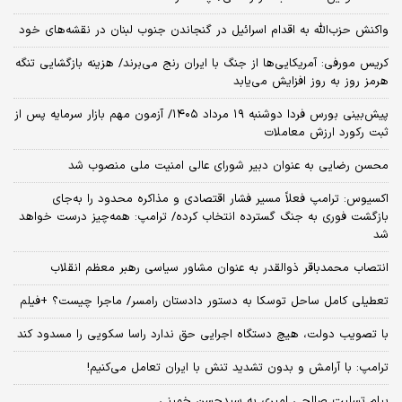
واکنش حزب‌الله به اقدام اسرائیل در گنجاندن جنوب لبنان در نقشه‌های خود
کریس مورفی: آمریکایی‌ها از جنگ با ایران رنج می‌برند/ هزینه بازگشایی تنگه
هرمز روز به روز افزایش می‌یابد
​پیش‌بینی بورس فردا دوشنبه ۱۹ مرداد ۱۴۰۵/ آزمون مهم بازار سرمایه پس از
ثبت رکورد ارزش معاملات
محسن رضایی به عنوان دبیر شورای عالی امنیت ملی منصوب شد
اکسیوس: ترامپ فعلاً مسیر فشار اقتصادی و مذاکره محدود را به‌جای
بازگشت فوری به جنگ گسترده انتخاب کرده/ ترامپ: همه‌چیز درست خواهد
شد
انتصاب محمدباقر ذوالقدر به عنوان مشاور سیاسی رهبر معظم انقلاب
تعطیلی کامل ساحل توسکا به دستور دادستان رامسر/ ماجرا چیست؟ +فیلم
با تصویب دولت، هیچ دستگاه اجرایی حق ندارد راسا سکویی را مسدود کند
ترامپ: با آرامش و بدون تشدید تنش با ایران تعامل می‌کنیم!
پیام تسلیت صالحی امیری به سیدحسن خمینی