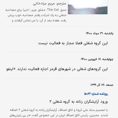
مترجم: مریم مرادخانی
منبع: The Cut:
مشاور عزیز، اخیرا برای مصاحبه
شغلی به یک شرکت رفتم. مصاحبه خوب پیش
رفت. هفته بعد از آن، با من تماس گرفتند و
گفتند مایلند با رئیس سابقم صحبت کنند. رئیس
سابقم با من خصومت شخصی داشت و کار کردن
یکشنبه، ۳۱ مرداد ۱۴۰۰
با او برایم اصلا خوشایند نبود. به آنها گفتم رابطه
خوبی با رئیس سابقم ندارم و آدم مناسبی نیست
این گروه شغلی فعلا مجاز به فعالیت نیست
که بخواهد درباره من به آنها اطلاعات دهد. پس از
این صحبت‌ها، یک پیشنهاد شغلی دریافت کردم،
مشروط به اینکه بررسی سوابق شغلی‌ام خوب
چهارشنبه، ۱۸ فروردین ۱۴۰۰
پیش برود.
این گروه‌های شغلی در شهرهای قرمز اجازه فعالیت ندارند +اینفو
جمعه، ۲۸ آذر ۱۳۹۹
روزنامه شماره ۵۰۶۲
ورود آرایشگران زنانه به گروه شغلی ۲
با تصمیم ستاد ملی کرونا و اتاق اصناف، آرایشگران زنانه به گروه شغلی ۲ اضافه
شدند. ممبینی، رئیس اتاق اصناف ایران در این خصوص گفت: «در پی رایزنی‌های