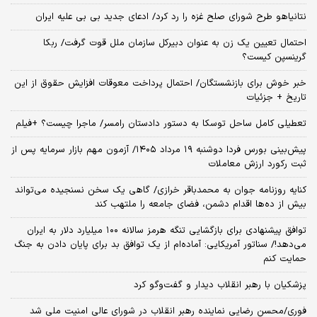
نتانیاهو طرح شورای صلح غزه را رد کرد/ ادعای جدید بی بی علیه ایران
احتمال تعیین یک زن به عنوان دبیرکل سازمان ملل قوت گرفت/ ربکا
گرینسپن کیست؟
خبر خوش برای بازنشستگان/ احتمال پرداخت معوقات افزایش حقوق از این
تاریخ + جزئیات
تعطیلی کامل ساحل توسکا به دستور دادستان رامسر/ ماجرا چیست؟ +فیلم
​پیش‌بینی بورس فردا دوشنبه ۱۹ مرداد ۱۴۰۵/ آزمون مهم بازار سرمایه پس از
ثبت رکورد ارزش معاملات
کنایه روزنامه جوان به محمدباقر خرازی/ گاهی یک سخن نسنجیده می‌تواند
بیش از ده‌ها اقدام دشمن، فضای جامعه را ملتهب کند
توافق پیشنهادی برای بازگشایی تنگه هرمز سالانه ۱۰۰ میلیارد دلار به ایران
می‌دهد!/ سناتور آمریکایی: آماده‌ام از یک توافق بد برای پایان دادن به جنگ
حمایت کنم
پزشکیان با رهبر انقلاب دیدار و گفت‌وگو کرد
فوری/محسن رضایی نماینده رهبر انقلاب در شورای عالی امنیت ملی شد