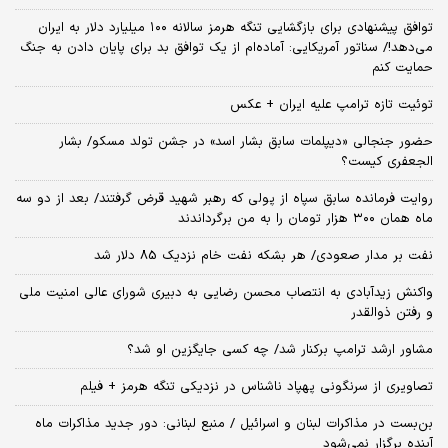
توافق پیشنهادی برای بازگشایی تنگه هرمز سالانه ۱۰۰ میلیارد دلار به ایران
می‌دهد!/ سناتور آمریکایی: آماده‌ام از یک توافق بد برای پایان دادن به جنگ
حمایت کنم
توئیت تازه ترامپ علیه ایران + عکس
حضور جنجالی «دیپلمات سابق بشار اسد» در جشن تولد مسکو/ بشار
الجعفری کیست؟
روایت فرمانده سابق سپاه از پولی که رهبر شهید قرض گرفتند/ بعد از دو سه
ماه همان ۳۰۰ هزار تومان را به من برگرداندند
نفت بر مدار صعودی/ هر بشکه نفت خام نزدیک 85 دلار شد
واکنش زیدآبادی به انتصاب محسن رضایی به دبیری شورای عالی امنیت ملی
و رفتن ذوالقدر
مشاور ارشد ترامپ برکنار شد/ چه کسی جایگزین او شد؟
تصاویری از سرنگونی پهپاد ناشناس در نزدیکی تنگه هرمز + فیلم
بن‌بست در مذاکرات لبنان و اسرائیل / منبع لبنانی: دور جدید مذاکرات ماه
آینده برگزار نمی‌شود