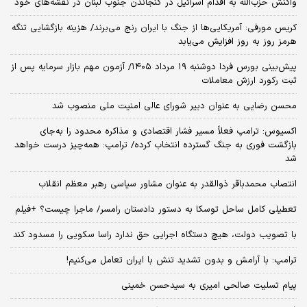
واکنش حزب‌الله به اقدام اسرائیل در گنجاندن جنوب لبنان در نقشه‌های خود
کریس مورفی: آمریکایی‌ها از جنگ با ایران رنج می‌برند/ هزینه بازگشایی تنگه
هرمز روز به روز افزایش می‌یابد
​پیش‌بینی بورس فردا دوشنبه ۱۹ مرداد ۱۴۰۵/ آزمون مهم بازار سرمایه پس از
ثبت رکورد ارزش معاملات
محسن رضایی به عنوان دبیر شورای عالی امنیت ملی منصوب شد
اکسیوس: ترامپ فعلاً مسیر فشار اقتصادی و مذاکره محدود را به‌جای
بازگشت فوری به جنگ گسترده انتخاب کرده/ ترامپ: همه‌چیز درست خواهد
شد
انتصاب محمدباقر ذوالقدر به عنوان مشاور سیاسی رهبر معظم انقلاب
تعطیلی کامل ساحل توسکا به دستور دادستان رامسر/ ماجرا چیست؟ +فیلم
با تصویب دولت، هیچ دستگاه اجرایی حق ندارد راسا سکویی را مسدود کند
ترامپ: با آرامش و بدون تشدید تنش با ایران تعامل می‌کنیم!
پیام تسلیت صالحی امیری به سیدحسن خمینی