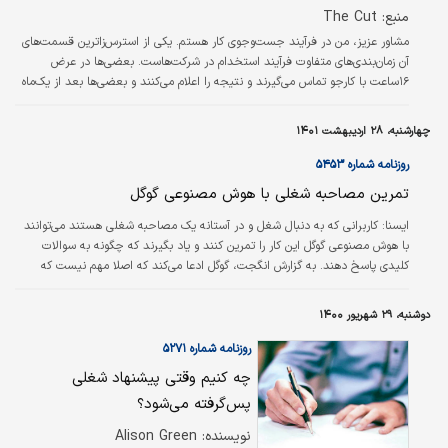
منبع: The Cut
مشاور عزیز، من در فرآیند جست‌وجوی کار هستم. یکی از استرس‌‌‌زاترین قسمت‌‌‌های
آن زمان‌بندی‌‌‌های متفاوت فرآیند استخدام در شرکت‌هاست. بعضی‌‌‌ها در عرض
۱۶ساعت با کارجو تماس می‌‌‌گیرند و نتیجه را اعلام می‌کنند و بعضی‌‌‌ها بعد از یک‌ماه
و بعضی‌‌‌ها آن‌قدر ملاحظه‌‌‌کارند که از همان ابتدا، زمان‌بندی‌‌‌های مصاحبه و استخدام
را در اختیار کارجو می‌‌‌گذارند، این خیلی کمک می‌کند. اما در بقیه شرکت‌ها اصلا
چهارشنبه، ۲۸ اردیبهشت ۱۴۰۱
نمی‌‌‌دانی آیا قرار است بعد از یک‌ماه یا سه‌ماه استخدامت کنند یا نه. می‌ترسم مجبور
شوم منتظر…
روزنامه شماره ۵۴۵۳
تمرین مصاحبه شغلی با هوش مصنوعی گوگل
ايسنا:
کاربرانی که به دنبال شغل و در آستانه یک مصاحبه شغلی هستند می‌توانند
با هوش مصنوعی گوگل این کار را تمرین کنند و یاد بگیرند که چگونه به سوالات
کلیدی پاسخ دهند. به گزارش انگجت، گوگل ادعا می‌کند که اصلا مهم نیست که
راهنماهای عمومی را بخوانید یا با دوستان‌تان تمرین کنید؛ چرا که گوگل شرط می‌بندد
که الگوریتم‌های هوش مصنوعی آن می‌توانند شما را برای یک مصاحبه شغلی آماده
دوشنبه، ۲۹ شهریور ۱۴۰۰
کنند. این شرکت یک ابزار موسوم به «آماده شدن برای مصاحبه» (Interview
Warmup) را راه‌اندازی کرده است که از هوش مصنوعی برای کمک به آماده…
روزنامه شماره ۵۲۷۱
چه کنیم وقتی پیشنهاد شغلی
پس‌گرفته می‌شود؟
نویسنده: Alison Green