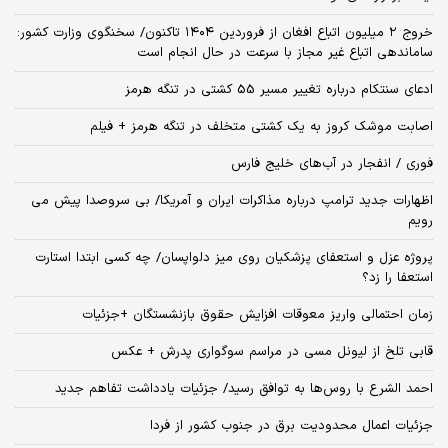
خروج ۲ میلیون اتباع افغان از فروردین ۱۴۰۴ تاکنون/ سخنگوی وزارت کشور:
ساماندهی اتباع غیر مجاز با سرعت در حال انجام است
ادعای سنتکام درباره تغییر مسیر 55 کشتی در تنگه هرمز
اصابت موشک کروز به یک کشتی متخلف در تنگه هرمز + فیلم
فوری / انفجار در آب‌های خلیج فارس
اظهارات جدید ترامپ درباره مذاکرات ایران و آمریکا/ بی سروصدا پیش می
رویم
پروژه عزل و استعفای پزشکیان روی میز دلواپسان/ چه کسی ابتدا استارت
استعفا را زد؟
زمان احتمالی واریز معوقات افزایش حقوق بازنشستگان +جزئیات
قابی تلخ از لیونل مسی در مراسم سوگواری پدرش + عکس
احمد الشرع با روس‌ها به توافق رسید/ جزئیات یادداشت تفاهم جدید
جزئیات اعمال محدودیت برق در جنوب کشور از فردا