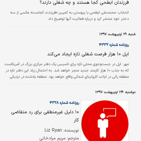
فرزندان ابطحی کجا هستند و چه شغلی دارند؟
انتخاب:
محمدعلی ابطحی با پیوستن به کمپین «فرزندت کجاست» عکسی از سه
دختر خود منتشر کرد و درباره فعالیت آنها توضیح داد.
شنبه، ۲۹ اردیبهشت ۱۳۹۷
روزنامه شماره ۴۳۳۲
اپل ۱۰ هزار فرصت شغلی تازه ایجاد می‌کند
مهر:
اپل در جست‌وجوی محلی تازه برای تاسیس یک دفتر مرکزی بزرگ در آمریکاست
که به جذب ۱۰ هزار کارمند جدید منجر خواهد شد. به احتمال زیاد این دفتر تازه در
منطقه رالی در ایالت کارولینای شمالی واقع خواهد بود. منطقه یادشده در نزدیکی
دانشگاه دوک قرار دارد که تعدادی از مدیران ارشد اپل مدارک دانشگاهی خود را از آن
اخذ کرده‌اند. ظاهرا اپل برخی مشکلات مالیاتی مربوط به ایالت محل سرمایه‌گذاری
دوشنبه، ۲۴ اردیبهشت ۱۳۹۷
تازه خود را برطرف کرده است. منابع نزدیک به این شرکت میزان سرمایه‌گذاری اپل در
ایالت یاد شده را حدود ۵/ ۱ میلیارد دلار…
روزنامه شماره ۴۳۲۸
۱۰ دلیل غیرمنطقی برای رد متقاضی
کار
نویسنده: Liz Ryan
مترجم: مریم مرادخانی