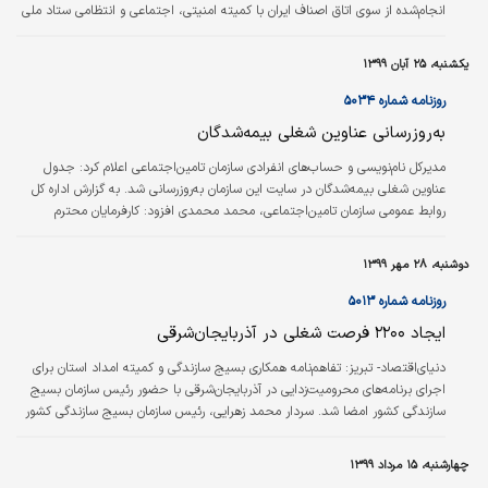
انجام‌شده از سوی اتاق اصناف ایران با کمیته امنیتی، اجتماعی و انتظامی ستاد ملی
مدیریت کرونای کشور، واحدهای صنفی آرایشگران زنانه به گروه شغلی ۲ اضافه
شدند. به این ترتیب واحد‌های صنفی آرایشگران زنانه با رعایت پروتکل‌های بهداشتی و
یکشنبه، ۲۵ آبان ۱۳۹۹
کنترل افراد از طریق اسکن کارت ملی با استفاده از سامانه ماسک در گروه شغلی ۲
قرار گرفته و در تمامی شهرها به جز در وضعیت قرمز…
روزنامه شماره ۵۰۳۴
به‌روزرسانی عناوین شغلی بیمه‌شدگان
مدیرکل نام‌نویسی و حساب‌های انفرادی سازمان تامین‌اجتماعی اعلام کرد: جدول
عناوین شغلی بیمه‌شدگان در سایت این سازمان به‌روزرسانی شد. به گزارش اداره کل
روابط عمومی سازمان تامین‌اجتماعی، محمد محمدی افزود: کارفرمایان محترم
می‌توانند برای تهیه و تنظیم لیست پرداخت حق بیمه و درج عناوین شغلی، با
مراجعه به سایت رسمی سازمان تامین‌اجتماعی به آدرس tamin.ir و انتخاب گزینه
دوشنبه، ۲۸ مهر ۱۳۹۹
«دریافت فایل جدول مشاغل» از اطلاعات عناوین شغلی که تا نیمه اول آبان ۱۳۹۹
به‌روزرسانی شده است، بهره‌برداری کنند.
روزنامه شماره ۵۰۱۳
ایجاد ۲۲۰۰ فرصت شغلی در آذربایجان‌شرقی
دنیای‌اقتصاد- تبریز:
تفاهم‌نامه همکاری بسیج سازندگی و کمیته امداد استان برای
اجرای برنامه‌های محرومیت‌زدایی در آذربایجان‌شرقی با حضور رئیس سازمان بسیج
سازندگی کشور امضا شد. سردار محمد زهرایی، رئیس سازمان بسیج سازندگی کشور
در حاشیه انعقاد این تفاهم‌نامه گفت: این تعامل‌ها برای پر کردن خلأها نیست بلکه
هدف از آن، جهش و تحول است. وی اظهار کرد: براساس برنامه پیش رو، ۶ هزار و
چهارشنبه، ۱۵ مرداد ۱۳۹۹
۲۰۰ میلیارد تومان منابع تسهیلاتی از طریق بسیج هماهنگی شده و صرف