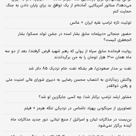
می‌دهد!/ سناتور آمریکایی: آماده‌ام از یک توافق بد برای پایان دادن به جنگ
حمایت کنم
توئیت تازه ترامپ علیه ایران + عکس
حضور جنجالی «دیپلمات سابق بشار اسد» در جشن تولد مسکو/ بشار
الجعفری کیست؟
روایت فرمانده سابق سپاه از پولی که رهبر شهید قرض گرفتند/ بعد از دو سه
ماه همان ۳۰۰ هزار تومان را به من برگرداندند
نفت بر مدار صعودی/ هر بشکه نفت خام نزدیک ۸۵ دلار شد
واکنش زیدآبادی به انتصاب محسن رضایی به دبیری شورای عالی امنیت ملی
و رفتن ذوالقدر
مشاور ارشد ترامپ برکنار شد/ چه کسی جایگزین او شد؟
تصاویری از سرنگونی پهپاد ناشناس در نزدیکی تنگه هرمز + فیلم
بن‌بست در مذاکرات لبنان و اسرائیل / منبع لبنانی: دور جدید مذاکرات ماه
آینده برگزار نمی‌شود