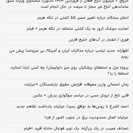
خروج ۲ میلیون اتباع افغان از فروردین ۱۴۰۴ تاکنون/ سخنگوی وزارت کشور:
ساماندهی اتباع غیر مجاز با سرعت در حال انجام است
ادعای سنتکام درباره تغییر مسیر ۵۵ کشتی در تنگه هرمز
اصابت موشک کروز به یک کشتی متخلف در تنگه هرمز + فیلم
فوری / انفجار در آب‌های خلیج فارس
اظهارات جدید ترامپ درباره مذاکرات ایران و آمریکا/ بی سروصدا پیش می
رویم
پروژه عزل و استعفای پزشکیان روی میز دلواپسان/ چه کسی ابتدا استارت
استعفا را زد؟
زمان احتمالی واریز معوقات افزایش حقوق بازنشستگان +جزئیات
قابی تلخ از لیونل مسی در مراسم سوگواری پدرش + عکس
احمد الشرع با روس‌ها به توافق رسید/ جزئیات یادداشت تفاهم جدید
جزئیات اعمال محدودیت برق در جنوب کشور از فردا
تصادف عجیب در یک بزرگراه؛ یک توپ فوتبال حادثه‌ آفرید +فیلم