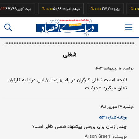
52,
۰٫۰۰ %
یورو
217,300
۰٫۰۰ %
درهم امارات
50,991
۰٫۰۰ %
بیت کوین
4,768
شغلی
دوشنبه، ۱۰ اردیبهشت ۱۴۰۳
لایحه امنیت شغلی کارگران در راه بهارستان/ این مزایا به کارگران
تعلق میگیرد +جزئیات
دوشنبه، ۱۴ شهریور ۱۴۰۱
روزنامه شماره ۵۵۴۱
چقدر زمان برای بررسی پیشنهاد شغلی کافی است؟
نویسنده: Alison Green