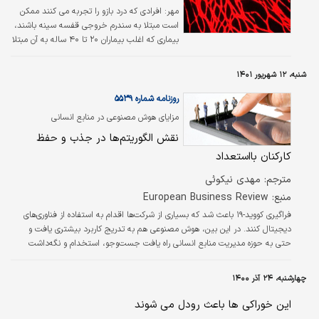
مهر:
افرادی که درد بازو را تجربه می کنند ممکن
است مبتلا به سندرم خروجی قفسه سینه باشند،
بیماری که اغلب بیماران ۲۰ تا ۴۰ ساله به آن مبتلا
می شوند و ناشی از بیماری های عروقی معمولی
است.
شنبه، ۱۲ شهریور ۱۴۰۱
روزنامه شماره ۵۵۳۹
مزایای هوش مصنوعی در منابع انسانی
نقش الگوریتم‌ها‏‏‌ در جذب و حفظ
کارکنان بااستعداد
مترجم: مهدی نیکوئی
منبع: European Business Review
فراگیری کووید-۱۹ باعث شد که بسیاری از شرکت‌ها اقدام به استفاده از فناوری‌‌‌های
دیجیتال کنند. در این بین، هوش مصنوعی هم به تدریج کاربرد بیشتری یافت و
حتی به حوزه مدیریت منابع انسانی راه یافت جست‌وجو، استخدام و نگه‌داشت
کارکنان با کارآیی و اثربخشی بیشتری انجام شود. در شماره هفته گذشته به مزایای
بهره‌‌‌گیری از هوش مصنوعی در منابع انسانی پرداختیم. در این مطلب، اجزای مختلف
چهارشنبه، ۲۴ آذر ۱۴۰۰
هوش مصنوعی و کاربرد دقیق هر کدام از آنها را در حوزه منابع انسانی تشریح
می‌‌‌کنیم.
این خوراکی ها باعث رودل می شوند