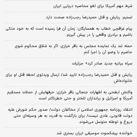
شرط مهم آمریکا برای لغو محاصره دریایی ایران
تسنیم: ربایش و قتل حمیدرضا رجب‌زاده صحت دارد
پیام عراقچی خطاب به همسایگان؛ زمان آن فرا رسیده است که به خود متکی
باشیم و برادری واقعی را در پیش گیریم
حمله تند یک نماینده مجلس به باقر خرازی: اگر به شلاق محکوم شوی
حاضرم با وضو آن را اجرا کنم
سپاه بیانیه جدید صادر کرد+ جزئیات
ربایش و قتل حمیدرضا رجب‌زاده تایید شد/ ارسال ویدئوی لحظه قتل او برای
خانواده‌اش
واکنش ابطحی به اظهارات جنجالی باقر خرازی؛ حرفهایش از حملات مستقیم
آمریکا و اسرائیل و براندازان تلختر و حتی خطرناکتر است
انتقاد روزنامه جمهوری اسلامی از مخالفان دولت/ صدور حکم شورش علیه
دولت قانونی، عادی نیست/ برای بازگشت به قدرت به هر وسیله‌ای حتی
دروغ و توطئه متوسل می‌شوند
خواننده پیشکسوت موسیقی ایران بستری شد