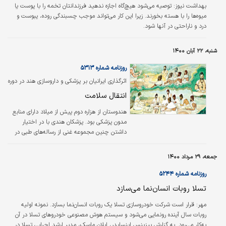
بهداشت نیوز:
توصیه می‌شود هیچ‌گاه اجازه ندهید فرزندانتان تخمه را با پوست یا
میوه‌ها را با هسته بخورند. زیرا این کار می‌تواند موجب چسبندگی روده، یبوست و
درد و ناراحتی در آنها شود.
شنبه، ۲۲ آبان ۱۴۰۰
روزنامه شماره ۵۳۱۳
اثرگذاری ایرانیان بر پزشکی و داروسازی هند در دوره
بابُری
انتقال سلامت
هندوستان از هزاره دوم پیش از میلاد دارای منابع
مدون پزشکی بود. پزشکان هندی با در اختیار
داشتن چنین مجموعه غنی از رساله‌‌‌‌‌‌های طبی در
سده ششم پیش از میلاد، رباط‌‌‌ها، انواع بخیه،
رگ‌‌‌‌‌‌های لنفاوی، شبکه عصبی، بافت‌‌‌‌‌‌های چربی و
جمعه، ۲۹ مرداد ۱۴۰۰
عروقی و مانند این‌‌‌ها را بیش از آنچه امروزه
می‌توان از روی جسدی نشان داد، توصیف کردند.
روزنامه شماره ۵۲۴۴
هم‌‌‌چنانکه علوم تشریح و فیزیولوژی را که محصول
تسلا روبات انسان‌نما می‌سازد
فرعی طب هندی بودند، پایه گذاشتند. هنگامی که
اسکندر مقدونی در سده چهارم پیش از میلاد به
مهر: قرار است شرکت خودروسازی تسلا یک روبات انسان‌نما بسازد. نمونه اولیه
هند یورش آورد، دانشگاه مشهور تاکشیلا در
روبات سال آینده رونمایی می‌شود و سیستم هوش مصنوعی خودروهای تسلا در آن
شهری…
به‌کار می‌رود. به گزارش بیزینس اینسایدر، ایلان ماسک، مدیر ارشد اجرایی تسلا در