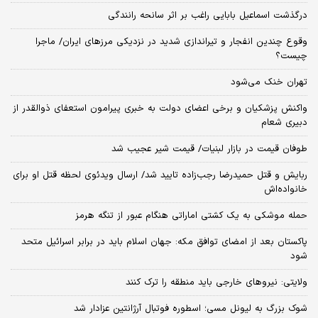
درگذشت اسماعیل بابایی راغب بر اثر سانحه رانندگی
وقوع چندین انفجار و تیراندازی شدید در نزدیکی مرز‌های ایران/ ماجرا
چیست؟
تهران خنک می‌شود
واکنش پزشکیان و برخی اعضای دولت به خبری پیرامون استعفای ذوالقدر از
دبیری شعام
طوفان قیمت در بازار لبنیات/ قیمت شیر عجیب شد
ربایش و قتل حمیدرضا رجب‌زاده تایید شد/ ارسال ویدئوی لحظه قتل او برای
خانواده‌اش
حمله موشکی به یک کشتی اماراتی هنگام عبور از تنگه هرمز
پاکستان بعد از امضای توافق مکه: جهان اسلام باید در برابر اسرائیل متحد
شود
ولایتی: نیروهای خارجی باید منطقه را ترک کنند
شوک بزرگ به لیونل مسی؛ اسطوره فوتبال آرژانتین عزادار شد