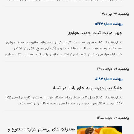
رویداد AI Day این شرکت از روبات «تسلا بات» با قد ۸/ ۵ فوت و ۱۲۵ پوند وزن
رونمایی کرد. به گفته او این روبات به جای صورت مجهز به نمایشگری خواهد شد که
یکشنبه، ۲۷ تیر ۱۴۰۰
اطلاعات را نشان می‌دهد. همچنین روبات مذکور می‌تواند وزنی معادل ۱۵۰ پوند را از
زمین بلند کند و وزن ۴۵ پوند را جابه‌جا کند. در…
روزنامه شماره ۵۲۲۳
چهار مزیت تبلت جدید هوآوی
دنیای‌اقتصاد: تبلت هوآوی میت پد ۴/ ۱۰ یکی از محصولات مقرون ‌به ‌صرفه هوآوی
است که با وجود قیمت مناسب، قابلیت‌ها و ویژگی‌های سطح بالایی در اختیار
خریداران قرار می‌دهد. در ادامه این نوشتار به دلایل برتری تبلت میت‌پد ۴/ ۱۰هوآوی
نسبت به محصولات هم‌رده آن می‌پردازیم.
یکشنبه، ۰۹ خرداد ۱۴۰۰
روزنامه شماره ۵۱۸۳
جایگزینی دوربین به جای رادار در تسلا
دنیای‌اقتصاد:
تسلا مدل ۳ با حذف رادار، جایگاه خود را به عنوان گلچین ایمنی Top
Pick موسسه کانزومر ریپورتس و جایزه ایمنی موسسه IIHS را از دست داد.
یکشنبه، ۰۲ خرداد ۱۴۰۰
هندزفری‌های بی‌سیم هواوی؛ متنوع و