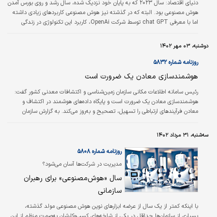
دنیای اقتصاد:
سال ۲۰۲۳ که به پایان خود نزدیک شده، سال رشد و روی بورس آمدن
هوش مصنوعی بود. البته که در گذشته نیز هوش مصنوعی کاربردهای زیادی داشته
اما با معرفی chat GPT توسط شرکت OpenAi، کاربرد این تکنولوژی در زندگی
روزمره انسان‌‌‌ها عمیق‌‌‌تر شد که نوید‌بخش فصل تازه‌‌‌ای از تحول در زندگی انسانی
بود. مدل GPT نوعی مدل شبکه عصبی در یادگیری ماشینی است که به ایجاد
دوشنبه، ۰۳ مهر ۱۴۰۲
متن‌‌‌های نزدیک به گفتار انسان کمک می‌‌‌کند. این مدل‌‌‌ها در صنایع، به خصوص
صنایعی که با خدمات روزمره سر و کار دارند، می‌توانند به شدت اثرگذار بوده که…
روزنامه شماره ۵۸۳۲
هوشمندسازی معادن یک ضرورت است
رئیس سامانه اطلاعات مکانی سازمان زمین‌شناسی و اکتشافات معدنی کشور گفت:
هوشمندسازی معادن یک ضرورت است و پایگاه داده‌های هوشمند در اکتشاف و
معادن فرآیندهای ارتباطی را تسهیل، تصحیح و به‌روز می‌کند. به گزارش سازمان
زمین‌شناسی و اکتشافات‌معدنی کشور، رضا قاسمی درباره فرصت‌هایی که معدن‌کاری
هوشمند یا دیجیتال می‌تواند برای معدن‌کاران به وجود آورد، افزود: شبکه‌های عصبی
سه‌شنبه، ۳۱ مرداد ۱۴۰۲
یا شبکه عصبی مصنوعی از مغز انسان الهام گرفته و بر اساس شبکه عصبی
بیولوژیک مدل شده است. یک شبکه عصبی از یکسری نورون تشکیل شده که به…
روزنامه شماره ۵۸۰۸
مدیریت در شرکت‌ها آسان می‌شود؟
سال «هوش‌مصنوعی» برای رهبران
سازمانی
با اینکه کمتر از یک سال از عرضه ابزارهای نوین هوش مصنوعی مولد گذشته،
بسیاری از سازمان‌ها حداقل در یکی از شاخه‌‌‌های کسب‌و‌کارشان به‌‌‌صورت منظم از این