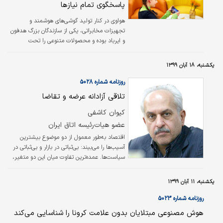
پاسخگوی تمام نیازها
هواوی در کنار تولید گوشی‌های هوشمند و
تجهیزات مخابراتی، یکی از سازندگان بزرگ هدفون
و ایرباد بوده و محصولات متنوعی را تحت
مدل‌های FreeBuds و FreeLace روانه بازار کرده
است.
یکشنبه، ۱۸ آبان ۱۳۹۹
روزنامه شماره ۵۰۲۸
تلاقی آزادانه عرضه و تقاضا
کیوان کاشفی
عضو هیات‌رئیسه اتاق ایران
اقتصاد به‌طور معمول از دو موضوع بیشترین
آسیب‌ها را می‌بیند: بی‌ثباتی در بازار و بی‌ثباتی در
سیاست‌ها. عمده‌ترین تفاوت میان این دو متغیر،
میزان ناچیز کنترل مدیران اقتصادی بر وضع بازار و
میزان بالقوه بالاى کنترل همان مدیران بر
یکشنبه، ۱۱ آبان ۱۳۹۹
سیاست‌ها است.
روزنامه شماره ۵۰۲۳
هوش مصنوعی مبتلایان بدون علامت کرونا را شناسایی می‌کند