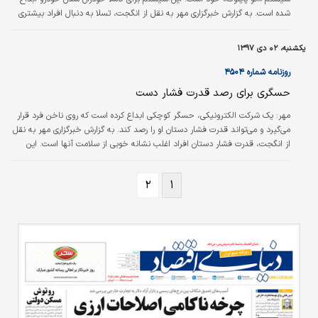
شده است. به گزارش خبرگزاری مهر به نقل از انگجت، تسلا به دنبال افراد بیشتری
است تا سخت افزار «اتو پایلوت» آن را به‌عنوان یک سیستم کاملا خودران آزمایش
کنند. ایلان ماسک با ارسال ایمیلی به کارمندان خود سعی دارد چند شرکت‌کننده
یکشنبه، ۰۲ دی ۱۳۹۷
داخل شرکت برای تست بتای این سیستم بیابد. این بخشی از برنامه آماده‌سازی
تسلا برای عرضه Hardware۳ است که یک شبکه عصبی رایانشی است و…
روزنامه شماره ۴۵۰۴
حسگری برای رصد قدرت فشار دست
مهر:
یک شرکت الکترونیکی، حسگر کوچکی ابداع کرده است که روی ناخن فرد قرار
می‌گیرد و می‌تواند قدرت فشار دستان او را رصد کند. به گزارش خبرگزاری مهر به نقل
از انگجت، قدرت فشار دستان افراد اغلب نشانه خوبی از سلامت آنها است. این
نشانه نه تنها در ارتباط با بیماری پارکینسون بررسی می‌شود بلکه از آن برای سنجش
قابلیت‌های شناختی یا سلامت قلب نیز استفاده می‌شود. برای این منظور شرکت
۲
۱
IBM یک حسگر را ابداع کرده که روی ناخن انگشت فرد قرار می‌گیرد و می‌تواند با
استفاده از هوش مصنوعی قدرت فشار دستان کاربر را…