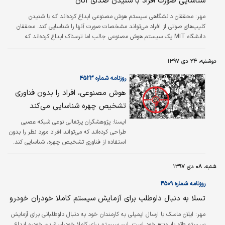
شناسایی صورت افراد با شنیدن صدای آنان
مهر:
محققان دانشگاهی سیستم هوش مصنوعی ابداع کرده‌اند که با شنیدن
کلیپ‌های صوتی از افراد می‌تواند مشخصات صورت آنها را شناسایی کند. محققان
دانشگاه MIT یک سیستم هوش مصنوعی جالب اما ترسناک ابداع کرده‌اند که
می‌تواند با شنیدن صدای افراد مشخصات صورت آنها را شناسایی کند. محققان در
یک پژوهش جدید به نام Speech۲Face توضیح داده‌اند نرم‌افزار هوش مصنوعی با
دوشنبه، ۲۴ دی ۱۳۹۷
دسترسی به قطعه‌های صوتی می‌تواند تصویری از صورت‌های افراد را بازسازی کند.
برای این منظور میلیون‌ها کلیپ آموزشی متعلق به یوتیوب که در آنها بیش از ۱۰۰
روزنامه شماره ۴۵۲۳
هزار…
هوش مصنوعی، افراد را بدون فناوری
تشخیص چهره شناسایی می‌کند
ایسنا:
پژوهشگران پرتغالی نوعی شبکه عصبی
طراحی کرده‌اند که می‌تواند افراد مورد نظر را بدون
استفاده از فناوری تشخیص چهره، شناسایی کند.
شنبه، ۰۸ دی ۱۳۹۷
روزنامه شماره ۴۵۰۹
تسلا به دنبال داوطلب برای آزمایش سیستم کاملا خودران خودرو
مهر:
ایلان ماسک با ارسال ایمیلی به کارمندان خود به دنبال داوطلبانی برای آزمایش
سیستم «اتو پایلوت» خود است. این سیستم برای کاملا خودران شدن خودرو ابداع