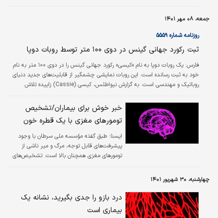
جمعه، ۰۸ مهر ۱۴۰۱
روزنامه شماره ۵۵۵۹
ثبت رکورد جهانی گینس در دوی ۱۰۰ متر توسط روبات دوپا
فارس:
یک روبات دوپا به نام «کیسی» رکورد جهانی گینس را در دوی ۱۰۰ متر به نام
خود به ثبت رسانده است. این روبات نمایشی چشمگیر از قابلیت‌های جدید دنیای
روباتیک و مهندسی است. به گزارش نیواطلس، ‌کیسی‌ (Cassie) زاییده تلاش
Agility Robotics، یک شرکت نوپای زیرنظر دانشگاه ایالتی اورگان است و نمونه
اولیه آن در سال ۲۰۱۷ برای تحقیقات روباتیک معرفی شد. توانمندی‌های کیسی از آن
خبر خوش برای بیماران/تشخیص
زمان به بعد ارتقا یافته و این روبات در سال ۲۰۲۱ توانست با دویدن در مسیری ۵
تومورهای مغزی با یک قطره خون
کیلومتری در کمتر از ۵۳ دقیقه موفقیت زیادی کسب کند.
ايسنا:
طبق گفته مؤسسه ملی سرطان با وجود
پیشرفت‌های قابل توجه، مرگ و میر ناشی از
تومورهای مغزی همچنان بالا است. تشخیص‌های
دقیق‌تر ممکن است وضعیت را بهبود بخشد، اما
بافت‌برداری‌ها تهاجمی هستند و ممکن است برخی
چهارشنبه، ۳۰ شهریور ۱۴۰۱
اطلاعات مهمی که باید پزشکان در مورد ساختار
تومور بدانند را ارائه ندهند.
درد بازو را جدی بگیرید، نشانه یک
بیماری است