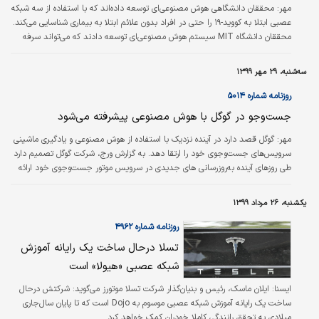
مهر:
محققان دانشگاهی هوش مصنوعی‌ای توسعه داده‌اند که با استفاده از سه شبکه
عصبی ابتلا به کووید-۱۹ را حتی در افراد بدون علائم ابتلا به بیماری شناسایی می‌کند.
محققان دانشگاه MIT سیستم هوش مصنوعی‌ای توسعه دادند که می‌تواند سرفه
اجباری افراد مبتلا به کووید-۱۹ را حتی در صورت نبود نشانه، ردیابی کنند.
سه‌شنبه، ۲۹ مهر ۱۳۹۹
روزنامه شماره ۵۰۱۴
جست‌وجو در گوگل با هوش مصنوعی پیشرفته می‌شود
مهر:
گوگل قصد دارد در آینده نزدیک با استفاده از هوش مصنوعی و یادگیری ماشینی
سرویس‌های جست‌وجوی خود را ارتقا دهد. به گزارش ورج، شرکت گوگل تصمیم دارد
طی روزهای آینده به‌روزرسانی های جدیدی در سرویس موتور جست‌وجوی خود ارائه
کند. به‌طور کلی این تغییرات با کمک روش‌های نوین هوش مصنوعی و یادگیری
ماشینی انجام می‌شوند تا نتایج جست‌وجوی بهتری برای کاربران فراهم شود. از
یکشنبه، ۲۶ مرداد ۱۳۹۹
به‌روزرسانی‌های جدید گوگل می‌توان به ابزار کنترل هجی صحیح کلمات اشاره کرد. این
ارتقا با کمک شبکه عصبی انجام می‌شود. همچنین گوگل از هوش مصنوعی…
روزنامه شماره ۴۹۶۲
تسلا درحال ساخت یک رایانه آموزش
شبکه عصبی «هیولا» است
ایسنا:
ایلان ماسک، رئیس و بنیان‌گذار شرکت تسلا موتورز می‌گوید: شرکتش درحال
ساخت یک رایانه آموزش شبکه عصبی موسوم به Dojo است که تا پایان سال‌جاری
میلادی به تحقق رانندگی کاملا خودران کمک خواهد کرد.