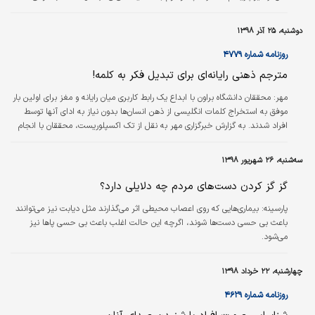
نرم‌افزار ویدئویی ابداع کرده که می‌تواند نشان دهد آیا مردم در فضاهای عمومی،
فاصله‌گذاری اجتماعی را رعایت می‌کنند یا خیر. در پستی که شرکت سازنده در مورد
دوشنبه، ۲۵ آذر ۱۳۹۸
این نرم‌افزار جدید منتشر کرده، آمده است: «لندینگ ای‌آی، یک ابزار تشخیص
فاصله‌گذاری ابداع کرده که مبتنی بر هوش مصنوعی است و…
روزنامه شماره ۴۷۷۹
مترجم ذهنی رایانه‌ای برای تبدیل فکر به کلمه!
مهر:
محققان دانشگاه براون با ابداع یک رابط کاربری میان رایانه و مغز برای اولین بار
موفق به استخراج کلمات انگلیسی از ذهن انسان‌ها بدون نیاز به ادای آنها توسط
افراد شدند. به گزارش خبرگزاری مهر به نقل از تک اکسپلوریست، محققان با انجام
این بررسی توانستند یک الگوریتم رمزگشایی جدید برای ذهن‌خوانی افراد و دسترسی
بی‌واسطه به شبکه عصبی آنها بیابند. برای انجام این بررسی دو ایمپلنت در ابعاد
سه‌شنبه، ۲۶ شهریور ۱۳۹۸
نخود که دارای ۹۶ آرایه میکروالکترودی است روی مغز یک داوطلب نصب شد تا
فعالیت نورون‌های مغزی ثبت شود. از این طریق ضبط و…
گز گز کردن دست‌های مردم چه دلایلی دارد؟
پارسینه:
بیماری‌هایی که روی اعصاب محیطی اثر می‌گذارند مثل دیابت نیز می‌توانند
باعث بی حسی دست‌ها شوند، اگرچه این حالت اغلب باعث بی حسی پاها نیز
می‌شود.
چهارشنبه، ۲۲ خرداد ۱۳۹۸
روزنامه شماره ۴۶۲۹