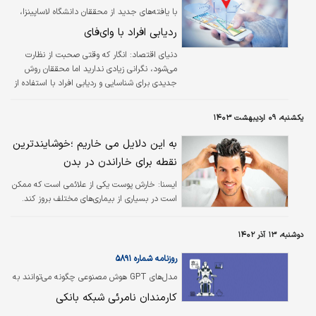
با یافته‌های جدید از محققان دانشگاه لاساپینزا،
شیوه‌های نظارت به‌شدت پیشرفته می‌شود
ردیابی افراد با وای‌فای
دنیای اقتصاد: انگار که وقتی صحبت از نظارت
می‌شود، نگرانی زیادی ندارید اما محققان روش
جدیدی برای شناسایی و ردیابی افراد با استفاده از
سیگنال‌های وای‌فای کشف کرده‌اند - و در اینجا در
مورد چیزهای مربوط به دستگاه‌های الکترونیکی
یکشنبه، ۰۹ اردیبهشت ۱۴۰۳
صحبت نمی‌شود.
به این دلایل می خاریم ؛خوشایندترین
نقطه برای خاراندن در بدن
ایسنا:
خارش پوست یکی از علائمی است که ممکن
است در بسیاری از بیماری‌های مختلف بروز کند.
دوشنبه، ۱۳ آذر ۱۴۰۲
روزنامه شماره ۵۸۹۱
مدل‌‌‌های GPT هوش مصنوعی چگونه می‌توانند به
بهبود خدمات بانکی کمک کنند؟
کارمندان نامرئی شبکه بانکی