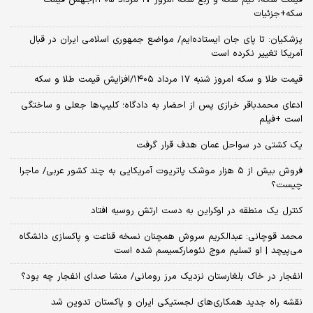
قیمت سکه، نیم سکه و ربع سکه امروز ۱۷ مرداد ۱۴۰۵|جهش قیمت
سکه+جزئیات
پزشکیان: تا پای جان ایستاده‌ایم/ مواضع جمهوری اسلامی ایران در قبال
آمریکا تغییر نکرده است
قیمت طلا و سکه امروز شنبه ۱۷ مرداد ۱۴۰۵/افزایش قیمت طلا و سکه
ادعای محمدباقر خرازی پس از احضار به دادگاه؛ کلیپ‌ها جعلی و ساختگی
است +فیلم
یک کشتی در سواحل عمان هدف قرار گرفت
فروش بیش از ۵ هزار موشک پاتریوت آمریکایی به چند کشور عربی/ ماجرا
چیست؟
کنترل یک منطقه در اوکراین به دست ارتش روسیه افتاد
محمد قوچانی: عبدالکریم سروش همچنان نسخه قناعت و پاکسازی دانشگاه
می‌پیچد | او تسلیم موج نئومارکسیسم شده است
انفجار در خاک بلغارستان نزدیک مرز رومانی/ منشا صدای انفجار چه بود؟
نقشه راه جدید همکاری‌های لجستیکی ایران و پاکستان تدوین شد