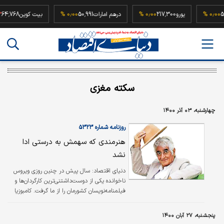
52,500,0
۰٫۰۰ %
یورو
217,300
۰٫۰۰ %
درهم امارات
50,991
۰٫۰۰ %
بیت کوین
8
سکته مغزی
چهارشنبه، ۰۳ آذر ۱۴۰۰
روزنامه شماره ۵۳۲۳
هنرمندی که سهمش به درستی ادا
نشد
دنياي اقتصاد:
سال پیش در چنین روزی ویروس
ناخوانده یکی از دوست‌‌داشتنی‌‌ترین کارگردان‌‌ها و
فیلمنامه‌نویسان کشورمان را از ما گرفت. کامبوزیا
پرتوی که با ساخت فیلم‌‌های گلنار و گربه آوازخوان
برای بسیاری از کودکان دیروز خاطره ساخته و با
پنجشنبه، ۲۷ آبان ۱۴۰۰
نوشتن فیلمنامه با کارگردان معروفی چون داریوش