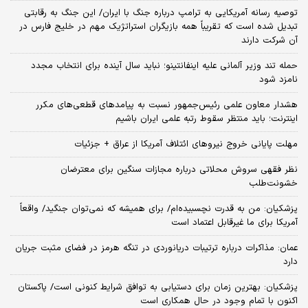
توصیه رسانه آمریکایی به ترامپ درباره جنگ با ایران/ این جنگ به رقابتی
تبدیل شده است که تقریباً همه بازیگران استراتژیک مهم در خلیج فارس در
آن شرکت دارند
حمله تند وزیر آلمانی علیه اینفانتینو؛ نباید سال آینده برای انتخاب مجدد
نامزد شود
هشدار معاون علمی رئیس‌جمهور نسبت به پیامدهای قطعی‌های مکرر
اینترنت؛ باید منتظر سقوط رتبه علمی ایران باشیم
مهلت پایانی خروج نیروهای ائتلاف آمریکا از عراق + جزئیات
نظر فقهی سروش محلاتی درباره مجازات سنگین برای معترضان
خشونت‌طلب
پزشکیان: من به قدرت نچسبیده‌ام/ برای همیشه که نمی‌توان جنگید/ واقعاً
آمریکا برای ما غیرقابل اعتماد است
عمان: مذاکرات درباره ترتیبات دریانوردی در تنگه هرمز در فضای مثبت جریان
دارد
پزشکیان‌: بهترین زمان برای دستیابی به توافق شرایط کنونی است/ پاکستان
اکنون با تمام وجود در حال همکاری است