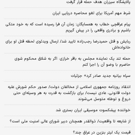
پالایشگاه سیزران هدف حمله قرار گرفت
شرط مهم آمریکا برای لغو محاصره دریایی ایران
پیام عراقچی خطاب به همسایگان؛ زمان آن فرا رسیده است که به خود متکی
باشیم و برادری واقعی را در پیش گیریم
ربایش و قتل حمیدرضا رجب‌زاده تایید شد/ ارسال ویدئوی لحظه قتل او برای
خانواده‌اش
حمله تند یک نماینده مجلس به باقر خرازی: اگر به شلاق محکوم شوی
حاضرم با وضو آن را اجرا کنم
سپاه بیانیه جدید صادر کرد+ جزئیات
انتقاد روزنامه جمهوری اسلامی از مخالفان دولت/ صدور حکم شورش علیه
دولت قانونی، عادی نیست/ برای بازگشت به قدرت به هر وسیله‌ای حتی
دروغ و توطئه متوسل می‌شوند
خواننده پیشکسوت موسیقی ایران بستری شد
از شایعه تا واقعیت/ ذوالقدر همچنان دبیر شورای ‌عالی امنیت ملی است؟
قیمت یک لیتر بنزین در عراق چند؟