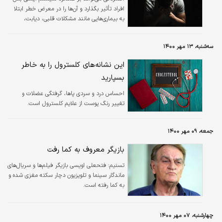
افراد تأثیر بگذارد و آن‌ها را در معرض خطر ابتلا
بیرون نمی‌آیم. به خاطر کرونا هم نیست. از سال
به بیماری‌هایی مانند مشکلات قلبی، دیابت،
۱۳۷۳ که با توهین بازنشسته شدم دیگر از خانه
سرطان، بیماری کلیوی، سکته مغزی و بیماری
بیرون نرفتم و با…
پارکینسون قرار دهد.
سه‌شنبه، ۱۳ مهر ۱۴۰۰
این نشانه‌های کلسترول را به خاطر
بسپارید
احساس درد و سردی پاها، گرفتگی عضلات و
تغییر رنگ پوست از علایم کلسترول است.
جمعه، ۰۹ مهر ۱۴۰۰
بازیگر معروف به کما رفت
تسنیم:
فتحعلی اویسی بازیگر فیلم‌ها و سریال‌های
ماندگار سینما و تلویزیون دچار سکته مغزی شده و
به کما رفته است.
چهارشنبه، ۰۷ مهر ۱۴۰۰