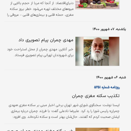
دنیای‌اقتصاد: از آنجا که مربا از حجم بالایی از
میوه‌های مختلف تهیه می‌شود خطر بروز سکته
مغزی، حمله قلبی و بیماری‌های قلبی – عروقی را
کاهش می‌دهد. متخصصان می‌گویند مصرف مربای
میوه می‌تواند به تقویت سلامت بدن کمک کند.
یکشنبه، ۰۷ شهریور ۱۴۰۰
مربای میوه یکی از پرطرفدارترین مواد غذایی برای
وعده صبحانه و عصرانه است. بسیاری از مردم
مهدی چمران پیام تصویری داد
دوست دارند صبح خود را با یک صبحانه پرانرژی و
خبر آنلاین:
مهدی چمران از محل استراحت خود
خوشمزه شامل کره و مربای میوه آغاز کنند. در کنار
برای شهروندان تهرانی پیام تصویری فرستاد.
طعم بی‌نظیر مربای میوه، کمتر کسی به خواص
بی‌نظیر این ماده غذایی برای سلامت بدن توجه
دارد.
شنبه، ۰۶ شهریور ۱۴۰۰
روزنامه شماره ۵۲۵۱
تکذیب سکته مغزی چمران
ایسنا نوشت:
سخنگوی شورای شهر تهران برخی اخبار مبنی بر سکته مغزی «مهدی
چمران» رئیس شورا را رد کرد. علیرضا نادعلی گفت: با فرزند چمران درباره بیماری
ایشان صحبت کردم که گفتند، حال‌شان بهتر است و سکته نکرده‌اند. وی افزود:
موضوع سکته رد شده است و طبق دستور دکتر در منزل در حال استراحت هستند.