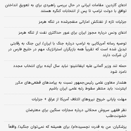
ادعای گاردین: مقامات ایرانی در حال بررسی راهبردی برای به تعویق انداختن
توافق با دولت ترامپ تا پس از انتخابات کنگره هستند
جزئیات تازه از نفتکش اماراتی منفجرشده در تنگه هرمز
ادعای ونس درباره مجوز ایران برای عبور حداکثری نفت از تنگه هرمز
توصیه رسانه آمریکایی به ترامپ درباره جنگ با ایران/ این جنگ به رقابتی
تبدیل شده است که تقریباً همه بازیگران استراتژیک مهم در خلیج فارس در
آن شرکت دارند
حمله تند وزیر آلمانی علیه اینفانتینو؛ نباید سال آینده برای انتخاب مجدد
نامزد شود
هشدار معاون علمی رئیس‌جمهور نسبت به پیامدهای قطعی‌های مکرر
اینترنت؛ باید منتظر سقوط رتبه علمی ایران باشیم
مهلت پایانی خروج نیروهای ائتلاف آمریکا از عراق + جزئیات
نظر فقهی سروش محلاتی درباره مجازات سنگین برای معترضان
خشونت‌طلب
پزشکیان: من به قدرت نچسبیده‌ام/ برای همیشه که نمی‌توان جنگید/ واقعاً