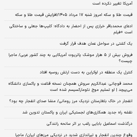
آمریکا تغییر نکرده است
قیمت طلا و سکه امروز شنبه ۱۷ مرداد ۱۴۰۵/افزایش قیمت طلا و سکه
ادعای محمدباقر خرازی پس از احضار به دادگاه؛ کلیپ‌ها جعلی و ساختگی
است +فیلم
یک کشتی در سواحل عمان هدف قرار گرفت
فروش بیش از ۵ هزار موشک پاتریوت آمریکایی به چند کشور عربی/ ماجرا
چیست؟
کنترل یک منطقه در اوکراین به دست ارتش روسیه افتاد
محمد قوچانی: عبدالکریم سروش همچنان نسخه قناعت و پاکسازی دانشگاه
می‌پیچد | او تسلیم موج نئومارکسیسم شده است
انفجار در خاک بلغارستان نزدیک مرز رومانی/ منشا صدای انفجار چه بود؟
نقشه راه جدید همکاری‌های لجستیکی ایران و پاکستان تدوین شد
درگذشت اسماعیل بابایی راغب بر اثر سانحه رانندگی
وقوع چندین انفجار و تیراندازی شدید در نزدیکی مرز‌های ایران/ ماجرا