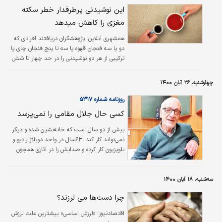
مهرجویی، سیروس الوند، جعفر پناهی، رسول
این نوشیدنی پرطرفدار خطر سکته
صدرعاملی، کمال تبریزی و مجید مجیدی تاثیر
مغزی را کاهش میدهد
زیادی بر سینمای ایران گذاشته بود، به دلیل سکته
مغزی و عدم تاب‌‌آوری اندام‌ها در اثر عمل جراحی و
همشهری آنلاین:
پژوهشگران دریافتند افرادی که
ابتلای همزمان به ویروس کرونا درگذشت.
دو یا سه فنجان قهوه یا سه تا پنج فنجان چای یا
ترکیبی از هر دو نوشیدنی را در حد چهار تا شش
فنجان در روز می‌نوشند، در معرض کمترین خطر
زوال عقل یا سکته مغزی هستند.
چهارشنبه، ۲۶ آبان ۱۴۰۰
روزنامه شماره ۵۳۱۷
کسی حال جلال مقامی را نمی‌پرسد
بیش از دو سال است که خانه‌نشین شده و دیگر
نمی‌تواند کار کند. ۶۳سال در واحد دوبلاژ رادیو و
تلویزیون کار کرده و صدایش را در آثاری همچون
«لورنس عربستان» به جای عمر شریف، «شرلوک
هولمز»، «هشدار برای کبری۱۱» به جای سمیر،
«جزیره اسرارآمیز» به جای استیون لووات و...
سه‌شنبه، ۱۸ آبان ۱۴۰۰
شنیده‌ایم؛ اما در دهه ۶۰ و ۷۰ با اجرای برنامه
چرا دست‌ها می لرزند؟
«دیدنی‌ها» به شهرت رسید.
اقتصادنیوز: «لرزش اساسی» بیشترین علت لرزش