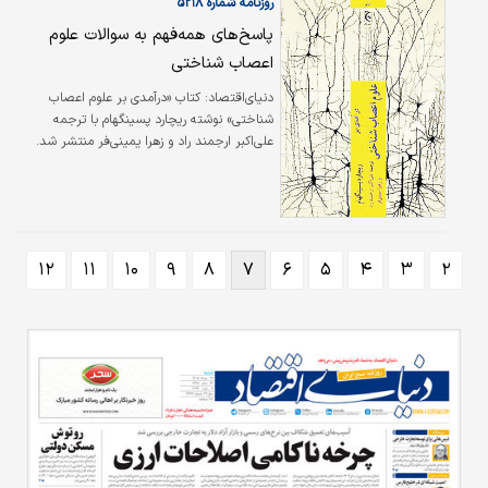
روزنامه شماره ۵۲۱۸
پاسخ‌های همه‌فهم به سوالات علوم
اعصاب شناختی
دنیای‌اقتصاد: کتاب «درآمدی بر علوم اعصاب
شناختی»‌ نوشته ریچارد پسینگهام با ترجمه
علی‌اکبر ارجمند راد و زهرا یمینی‌فر منتشر شد.
پسینگهام در این‌کتاب در پی ارائه پاسخ به چنین
سوالاتی است: چرا افراد مبتلا به آلزایمر در یافتن
مسیر خود مشکل دارند؟، چرا برخی افراد که
عضوی از بدنشان قطع شده، باز هم عضو قطع
‌شده را حس می‌کنند؟، چرا برخی بیماران پس از
۱۲
۱۱
۱۰
۹
۸
۷
۶
۵
۴
۳
۲
سکته مغزی متوجه اشیای سمت چپ‌شان
نمی‌شوند؟ و انسان چگونه قادر به استنباط منظور
دیگران است؟ با وجود اینکه این کتاب علمی است
اما پسینگهام می‌گوید: مطالب…