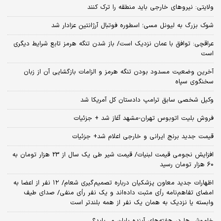
ولایتی: نیروهای خارجی باید منطقه را ترک کنند
شوک بزرگ به لیونل مسی؛ اسطوره فوتبال آرژانتین عزادار شد
عراقچی: توافق با عمان نزدیک است/ باز شدن تنگه هرمز تابع شرایط دیگری
است
آخرین وضعیت مسدود بودن تنگه هرمز و الزامات بازگشایی آن از زبان
سخنگوی سپاه
وکیل شخصی سابق ترامپ دادستان کل آمریکا شد
فروش بلیت اتوبوس تهران-مشهد آغاز شد + جزئیات
قیمت جدید برنج ایرانی و خارجی اعلام شد+ جزئیات
افزایش نجومی قیمت لبنیات/ قیمت شیر طی یک سال از 23 هزار تومان به
60 هزار تومان رسید
اظهارات جدید معاون پزشکیان درباره تصمیم‌گیری شعام/ ۱۲ نفر از اعضا به
امضای تفاهم‌نامه رأی مثبت داده‌اند و یک نفر رأی منفی/ صدای طیف
وابسته یا نزدیک به همان یک نفر از همه بلندتر است