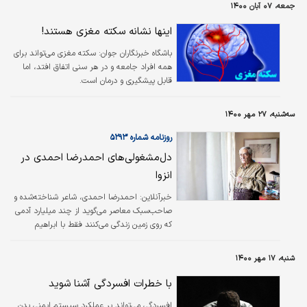
جمعه، ۰۷ آبان ۱۴۰۰
اینها نشانه سکته مغزی هستند!
باشگاه خبرنگاران جوان:
سکته مغزی می‌تواند برای
همه افراد جامعه و در هر سنی اتفاق افتد، اما
قابل پیشگیری و درمان است.
سه‌شنبه، ۲۷ مهر ۱۴۰۰
روزنامه شماره ۵۲۹۳
دل‌مشغولی‌های احمدرضا احمدی در
انزوا
خبرآنلاین: احمدرضا احمدی، شاعر شناخته‌شده و
صاحب‌سبک معاصر می‌گوید از چند میلیارد آدمی
که روی زمین زندگی می‌کنند فقط با ابراهیم
گلستان و مسعود کیمیایی در ارتباط است و با
دختر و دامادش! احمدی گفت: «اگر حالم خوب
شنبه، ۱۷ مهر ۱۴۰۰
بود و جانی داشتم، بیشتر صحبت می‌کردم؛ اما
رُک‌وراست بگویم جان ندارم و با یک تلنگر به‌هم
با خطرات افسردگی آشنا شوید
می‌ریزم. من یک‌بار سکته قلبی کرده‌ام و در سال
افسردگی می‌تواند بر عملکرد سیستم ایمنی بدن
اخیر، دو مرتبه سکته مغزی. الان هم حتی از اتاقم