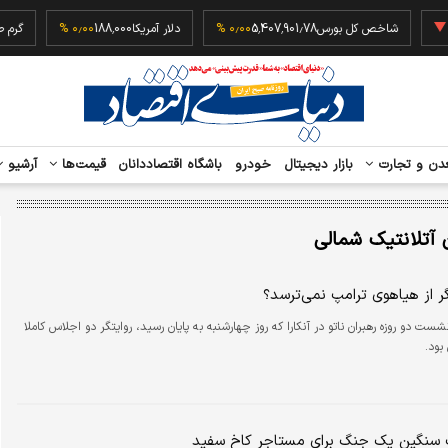
‎−۰٫
شاخص کل بورس
5,407,901.78
۰٫۰۰ %
دلار آمریکا
188,000
۰٫۰۰ %
دن و تجارت
بازار دیجیتال
خودرو
باشگاه اقتصاددانان
قیمت‌ها
آرشیو
 آتلانتیک شمالی
گر از هیاهوی ترامپ نمی‌ترسد؟
ست دو روزه رهبران ناتو در آنکارا که روز چهارشنبه به پایان رسید، روایتگر دو اجلاس کاملا
بود.
سنگین یک جنگ برای مستاجر کاخ سفید