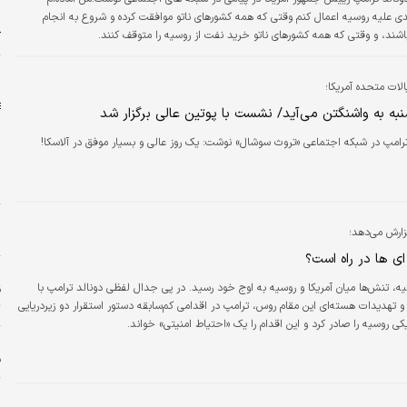
و
ی علیه روسیه اعمال کنم وقتی که همه کشورهای ناتو موافقت کرده و شروع به انجام
د
اشند، و وقتی که همه کشورهای ناتو خرید نفت از روسیه را متوقف کنند.
آ
ح
لات متحده آمریکا؛
به به واشنگتن می‌آید/ نشست با پوتین عالی برگزار شد
ترامپ در شبکه اجتماعی «تروث سوشال» نوشت: یک روز عالی و بسیار موفق در آلاسکا!
ز
ا
زارش می‌دهد؛
ج
 ها در راه است؟
ح
ئیه، تنش‌ها میان آمریکا و روسیه به اوج خود رسید. در پی جدال لفظی دونالد ترامپ با
ق
تهدیدات هسته‌ای این مقام روس، ترامپ در اقدامی کم‌سابقه دستور استقرار دو زیردریایی
ت
کی روسیه را صادر کرد و این اقدام را یک «احتیاط امنیتی» خواند.
ا
ف
ا