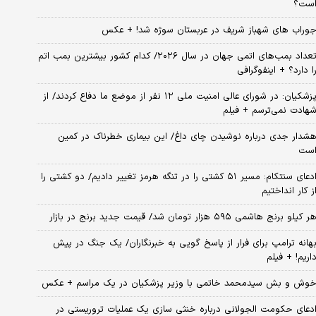
ست؟
وراب های شهباز شریف در عربستان سوژه شد! + عکس
تعداد بمب‌های اتمی جهان در سال ۲۰۲۶/ کدام کشور بیشترین بمب اتم
ا دارد؟ + اینفوگرافی
پزشکیان: در شورای عالی امنیت ملی ۱۲ نفر از موضع ما دفاع کردند/ از
هادت نمی‌ترسم + فیلم
شدار جدی درباره نوشیدن چای داغ/ این بیماری خطرناک در کمین
ست
ادعای سنتکام: مسیر ۵۱ کشتی را در تنگه هرمز تغییر دادیم/ دو کشتی را
ز کار انداختیم
ر کیلو برنج هاشمی ۵۹۵ هزار تومان شد/ قیمت جدید برنج در بازار
هانه ترامپ برای فرار از پاسخ گویی به خبرنگاران/ یک جنگ در پیش
اریم! + فیلم
وش و بش سیدمحمد خاتمی با وزیر پزشکیان در یک مراسم + عکس
دعای حکومت الجولانی درباره خنثی سازی یک عملیات تروریستی در