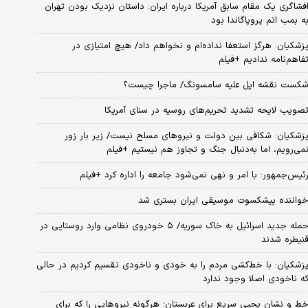
فشاگری یک مقام سابق آمریکا درباره ایران: داستان نزدیک بودن تهران
ه بمب اتم پروپاگاندا بود
زشکیان: هرگز استعفا نداده‌ام و نخواهم داد/ هیچ امتیازی در
فاهم‌نامه ندادیم +فیلم
کست نقشه اپل علیه سامسونگ/ ماجرا چیست؟
صویب لایحه تشدید تحریم‌های روسیه در سنای آمریکا
زشکیان: شکافی بین دولت و نیروهای مسلح نیست/ زیر بار زور
می‌رویم، اما به‌دنبال جنگ و تجاوز هم نیستیم +فیلم
ئیس‌جمهور: با امر و نهی نمی‌شود جامعه را اداره کرد +فیلم
واننده پیشکسوت موسیقی ایران بستری شد
حمله جدید اسرائیل به خاک سوریه/ ۵ خودروی نظامی وارد روستایی در
نیطره شدند
زشکیان: با خط‌کشی مردم را به خودی و ناخودی تقسیم کردیم در حالی
ه ناخودی اصلا وجود ندارد
ط و نشان یحیی سریع برای عربستان؛ هرگونه نیروهایی را که برای