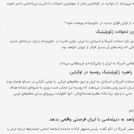
ی‌پردازد تا بتوانید در کوتاه‌ترین زمان از مهم‌ترین تحولات داخلی و بین‌المللی باخبر شوید.
ا
ت
ند از توازن قوای جدید در خاورمیانه بهره‌مند شود؟
ژ
نون تحولات ژئوپلیتیک
م
ر تازه حملات آمریکا و اسرائیل به ایران، توازن قدرت در خاورمیانه را وارد مرحله‌ای جدید
م
تی که پیامدهای آن بسیار فراتر از تهران خواهد بود.
پ
م
ی آمریکا به ایران را یاغی‌گرانه و غیرعقلانی می‌داند
ح
ر راهبرد ژئوپلیتیک روسیه در اوکراین
ح
لات آمریکا و اسرائیل به ایران و ترور مقام‌های ایرانی، با نوعی نگرانی در مسکو همراه بوده
ان تندرو روس هشدار می‌دهند که روسیه نیز ممکن است روزی به شیوه‌ای مشابه هدف
و
 حتی با وجود زرادخانه عظیم هسته‌ای‌اش. آنها اظهارات بی‌پروای برخی مقام‌های غربی
م
نگ با روسیه در آینده نزدیک را نشانه‌ای از چنین نیتی می‌دانند.
خ
اتو:
ش
اهد به دیپلماسی با ایران فرصتی واقعی بدهد
ا
فیر آمریکا در ناتو گفت؛ رئیس‌جمهور ایالات متحده شخصا تمامی تصمیم‌ها درباره ایران را
خ