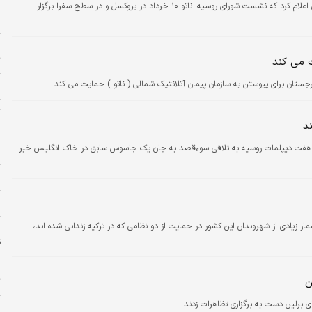
ا
یک مقام آگاه در سازمان پیمان آتلانتیک شمالی اعلام کرد که نشست شورای روسیه- ناتو ۱۰ خرداد در بروکسل و در سطح سفرا برگزار
ب
پ
ت
ت می کند
جستان برای پیوستن به سازمان پیمان آتلانتیک شمالی ( ناتو ) حمایت می کند .
ش
ت
د
پ
راج هفت دیپلمات روسیه به تلافی سوءقصد به جان یک جاسوس سابق در خاک انگلیس خبر
ن
ر
خ
مار زیادی از شهروندان این کشور در حمایت از دو نظامی که در ترکیه زندانی شده اند،
ق
پ
ن
ک
ی برلین دست به برگزاری تظاهرات زدند.
خ