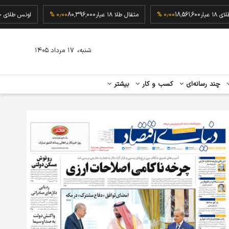
گرم طلای ۱۸ عیار
18,561,600
۰٫۰۰ %
مثقال طلا ۱۸ عیار
80,396,000
۰٫۰۰ %
اونس 
،
شنبه
۱۷ مرداد ۱۴۰۵
چند رسانه‌ای
کسب و کار
بیشتر