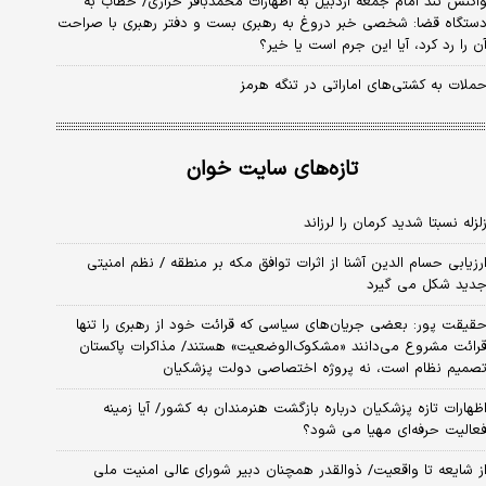
اکنش تند امام جمعه اردبیل به اظهارات محمدباقر خرازی/ خطاب به
ستگاه قضا: شخصی خبر دروغ به رهبری بست و دفتر رهبری با صراحت
ن را رد کرد، آیا این جرم است یا خیر؟
ملات به کشتی‌های اماراتی در تنگه هرمز
تازه‌های سایت خوان
لزله نسبتا شدید کرمان را لرزاند
رزیابی حسام الدین آشنا از اثرات توافق مکه بر منطقه / نظم امنیتی
دید شکل می گیرد
قیقت پور: بعضی جریان‌های سیاسی که قرائت خود از رهبری را تنها
رائت مشروع می‌دانند «مشکوک‌الوضعیت» هستند/ مذاکرات پاکستان
صمیم نظام است، نه پروژه اختصاصی دولت پزشکیان
ظهارات تازه پزشکیان درباره بازگشت هنرمندان به کشور/ آیا زمینه
عالیت حرفه‌ای مهیا می شود؟
ز شایعه تا واقعیت/ ذوالقدر همچنان دبیر شورای ‌عالی امنیت ملی