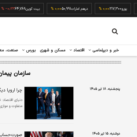
۰٫۰۰ 
یورو
217,300
۰٫۰۰ %
درهم امارات
50,991
۰٫۰۰ %
بیت کوین
64,768
۲۳ %
خبر و دیپلماسی
اقتصاد
مسکن و شهری
بورس
صنعت، مع
سازمان پیمان
پنجشنبه، ۱۸ تیر ۱۴۰۵
چرا اروپا دی
دنیای اقتصاد: نش
متفاوت و موازی 
دوشنبه، ۱۵ تیر ۱۴۰۵
صورت‌حساب 