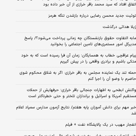
تفاق افتاد که سید محمد باقر خرازی از آن خبر داده بود
وئیت جدید محسن رضایی درباره بازشدن تنگه هرمز
یلا هدائی درگذشت
ابه التفاوت حقوق بازنشستگان چه زمانی پرداخت می‌شود؟/ پاسخ
دیرکل امور مستمری‌های تامین اجتماعی را بخوانید
یام عراقچی خطاب به همسایگان؛ زمان آن فرا رسیده است که به خود
تکی باشیم و برادری واقعی را در پیش گیریم
مله تند یک نماینده مجلس به باقر خرازی: اگر به شلاق محکوم شوی
اضرم با وضو آن را اجرا کنم
اکنش ابطحی به اظهارات جنجالی باقر خرازی؛ حرفهایش از حملات
ستقیم آمریکا و اسرائیل و براندازان تلختر و حتی خطرناکتر است
بر مهم برای دانش آموزان پایه هفتم/ نتایج آزمون مدارس سمپاد اعلام
د
نفجار مهیب در یک پالایشگاه نفت + فیلم
بر انتصاب محسن رضایی به دبیری شورای عالی امنیت ملی صحت