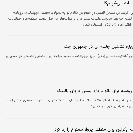
ا
سایه می‌شویم؟!
ج
نی، کارشناس مسائل قفقاز، در خصوص نگاه باکو به تحولات منطقه سیونیک به روزنامه
گفت: «به نظر می‌رسد علی‌اف سعی دارد از موازنه‌های در حال تغییر منطقه‌ای و جهانی به
اه‌اندازی دالان زنگزور استفاده کند.»
ر
 درباره تشکیل جلسه ای در جمهوری چک
ش
ان آتلانتیک شمالی (ناتو) امروز چهارشنبه با صدور بیانیه ای از تشکیل نشستی در جمهوری
ه
ا
ا
سیه برای ناتو درباره بستن دریای بالتیک
ه
 خارجه روسیه به ناتو هشدار داد بستن دریای بالتیک به روی مسکو، به معنای بستن آن به
ب
ی حاشیه این دریا خواهد بود.
د
خ
 اوکراین برای منطقه پرواز ممنوع را رد کرد
ا