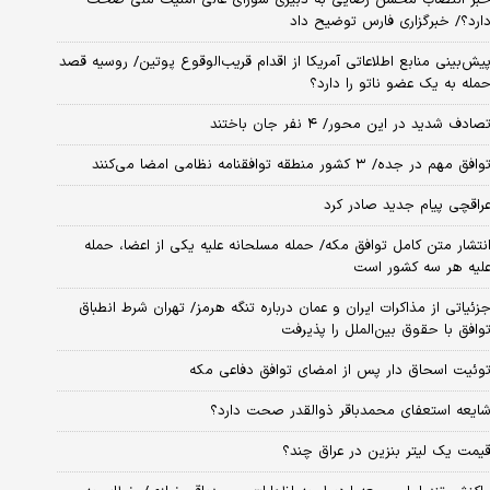
ارد؟/ خبرگزاری فارس توضیح داد
یش‌بینی منابع اطلاعاتی آمریکا از اقدام قریب‌الوقوع پوتین/ روسیه قصد
مله به یک عضو ناتو را دارد؟
صادف شدید در این محور/ ۴ نفر جان باختند
وافق مهم در جده/ ۳ کشور منطقه توافقنامه نظامی امضا می‌کنند
راقچی پیام جدید صادر کرد
نتشار متن کامل توافق مکه/ حمله مسلحانه علیه یکی از اعضا، حمله
لیه هر سه کشور است
زئیاتی از مذاکرات ایران و عمان درباره تنگه هرمز/ تهران شرط انطباق
وافق با حقوق بین‌الملل را پذیرفت
وئیت اسحاق دار پس از امضای توافق دفاعی مکه
ایعه استعفای محمدباقر ذوالقدر صحت دارد؟
یمت یک لیتر بنزین در عراق چند؟