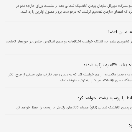
د
ولتنبرگ» دبیرکل سازمان پیمان آتلانتیک شمالی بعد از نشست وزرای خارجه ناتو در
رد که اعضای سازمان تصمیم گرفتند که درخواست پرواز ممنوع اوکراین را رد کنند.
ه
ز
ا میان اعضا
ر
و
) از کشورهای عضو این ائتلاف خواست اختلافات دو سوی اقیانوس اطلس در حوزه‌های تجارت،
ا
م
رکیه شدند
ا
 به «جیمز ماتیس»، از وی خواسته اند که به دلیل وجود نگرانی های امنیتی از طرح آنکارا
را به ترکیه متوقف نماید.
ا
ا
ابط با روسیه پشت نخواهد کرد
د
 پیمان آتلانتیک شمالی (ناتو) همواره کانال‌های ارتباطی با روسیه را حفظ خواهد کرد.
ا
ح