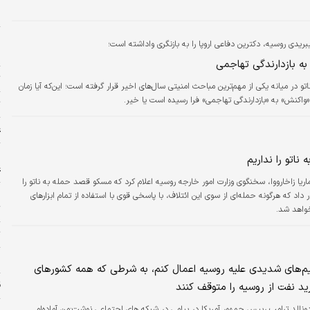
د
پ
دی روسیه، دکترین دفاعی اروپا را به بازنگری واداشته است؛
ح
ه بازدارندگی تهاجمی
ت
اتو در میانه یکی از مهم‌ترین مباحث امنیتی سال‌های اخیر قرار گرفته است؛ این‌که آیا زمان
 «واکنش» به «بازدارندگی تهاجمی» فرا رسیده است یا خیر.
ت
ع
ا
ناتو را نداریم
ع
دنیای اقتصاد؛ ماریا زاخارووا، سخنگوی وزارت امور خارجه روسیه اعلام کرد که مسکو قصد حمله به ناتو را
ج
 داد که هرگونه حمله‌ای از سوی این ائتلاف، با پاسخی قوی با استفاده از تمام ابزارهای
ت
واهد شد.
ت
ش
ریم‌های شدیدی علیه روسیه اعمال کنم، به شرطی که همه کشورهای
ق
ید نفت از روسیه را متوقف کنند
ونالد ترامپ رییس جمهور آمریکا در پیامی در شبکه های اجتماعی نوشت:من آماده‌ام