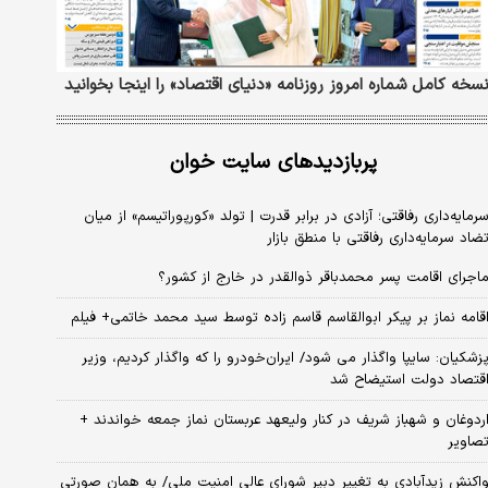
سخه کامل شماره امروز روزنامه «دنیای‌ اقتصاد» را اینجا بخوانید
پربازدیدهای سایت خوان
رمایه‌داری رفاقتی؛ آزادی در برابر قدرت | تولد «کورپوراتیسم» از میان
ضاد سرمایه‌داری رفاقتی با منطق بازار
اجرای اقامت پسر محمدباقر ذوالقدر در خارج از کشور؟
قامه نماز بر پیکر ابوالقاسم قاسم زاده توسط سید محمد خاتمی+ فیلم
زشکیان: سایپا واگذار می شود/ ایران‌خودرو را که واگذار کردیم، وزیر
قتصاد دولت استیضاح شد
ردوغان و شهباز شریف در کنار ولیعهد عربستان نماز جمعه خواندند +
صاویر
اکنش زیدآبادی به تغییر دبیر شورای عالی امنیت ملی/ به همان صورتی