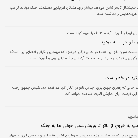
ایننشال تایمز نشان می‌دهد بیشتر رای‌دهندگان آمریکایی معتقدند جنگ دونالد ترامپ
 هزینه‌هایش را نداشته است.
ن
ن اروپا و آمریکا، آینده ائتلاف را مبهم کرده است؛
اتو در سایه تردید
شست سران ناتو این هفته در حالی برگزار می‌شود که مهم‌ترین نگرانی اعضای این ائتلاف
وکراین یا تهدید روسیه نیست، بلکه آینده روابط امنیتی اروپا و آمریکا است.
س
ت
کیه در خطر است
م
ر حالی که رهبران جهان برای اجلاس ناتو در آنکارا گرد هم آمده اند، رئیس جمهور رجب
ا
 این فرصت برای نمایش قدرت استفاده خواهد کرد.
پ
ا
شنوید؛
ا
ت
امپ به خروج از ناتو تا ورود رسمی حوثی ها به جنگ
رصبح در پادکست «دشت اول» به بررسی مهم‌ترین اخبار اقتصادی و سیاسی ایران و جهان
و