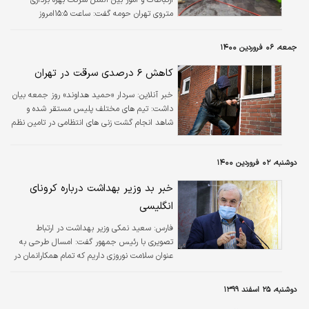
ارتباطات و امور بین الملل شرکت بهره برداری
متروی تهران حومه گفت: ساعت ۱۵:۵امروز
۲۷فروردین ماه آتش سوزی در ورودی شمالی
ایستگاه متروی قیطریه اتفاق افتاده بود که با
جمعه، ۰۶ فروردین ۱۴۰۰
حضور به موقع آتش نشانی مهار شد و
خوشبختانه هیچ مصدومی نداشت.
کاهش ۶ درصدی سرقت در تهران
خبر آنلاین:
سردار «حمید هداوند» روز جمعه بیان
داشت: تیم های مختلف پلیس مستقر شده و
شاهد انجام گشت زنی های انتظامی در تامین نظم
عمومی هستیم.
دوشنبه، ۰۲ فروردین ۱۴۰۰
خبر بد وزیر بهداشت درباره کرونای
انگلیسی
فارس:
سعید نمکی وزیر بهداشت در ارتباط
تصویری با رئیس جمهور گفت: امسال طرحی به
عنوان سلامت نوروزی داریم که تمام همکارانمان در
سراسر کشور آماده فعالیت و خدمات رسانی به
هموطنان هستند.
دوشنبه، ۲۵ اسفند ۱۳۹۹