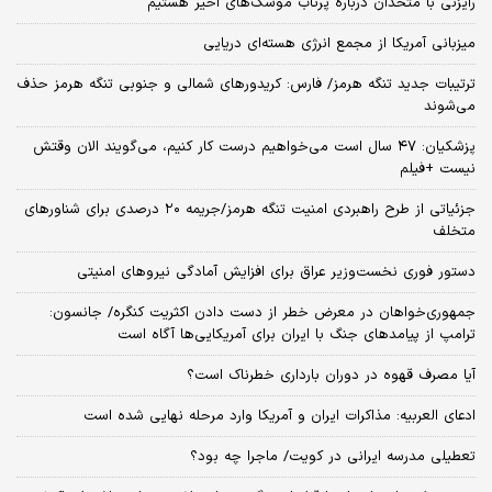
رایزنی با متحدان درباره پرتاب موشک‌های اخیر هستیم
میزبانی آمریکا از مجمع انرژی هسته‌ای دریایی
ترتیبات جدید تنگه هرمز/ فارس: کریدورهای شمالی و جنوبی تنگه هرمز حذف
می‌شوند
پزشکیان: ۴۷ سال است می‌خواهیم درست کار کنیم، می‌گویند الان وقتش
نیست +فیلم
جزئیاتی از طرح راهبردی امنیت تنگه هرمز/جریمه ۲۰ درصدی برای شناورهای
متخلف
دستور فوری نخست‌وزیر عراق برای افزایش آمادگی نیروهای امنیتی
جمهوری‌خواهان در معرض خطر از دست دادن اکثریت کنگره/ جانسون:
ترامپ از پیامدهای جنگ با ایران برای آمریکایی‌ها آگاه است
آیا مصرف قهوه در دوران بارداری خطرناک است؟
ادعای العربیه: مذاکرات ایران و آمریکا وارد مرحله نهایی شده است
تعطیلی مدرسه ایرانی در کویت/ ماجرا چه بود؟