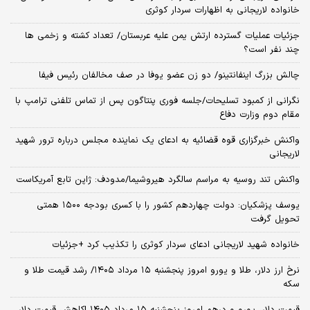
خانواده لاریجانی به اظهارات سردار کوثری
جزئیات عملیات گسترده ارتش یمن علیه عربستان/ تعداد کشته و زخمی ها
چند نفر است؟
چالش بزرگ اینفانتینو/ دو زن عضو یوفا در صف مخالفان رئیس فیفا
نگرانی از کمبود تسلیحات/جلسه فوری پنتاگون پس از تماس تلفنی ترامپ با
مقام دوم وزارت دفاع
واکنش خبرگزاری قوه قضائیه به ادعای یک نماینده مجلس درباره ترور شهید
لاریجانی
واکنش تند روسیه به مراسم سالگرد هیروشیما/مدودف: ژاپن تابع آمریکاست
یوسف پزشکیان: دولت چهاردهم کشور را با کسری بودجه ۱۵۰۰ همتی
تحویل گرفت
خانواده شهید لاریجانی ادعای سردار کوثری را تکذیب کرد +جزئیات
نرخ ارز دلار، طلا و یورو امروز پنجشنبه ۱۵ مرداد ۱۴۰۵/ رشد قیمت طلا و
سکه