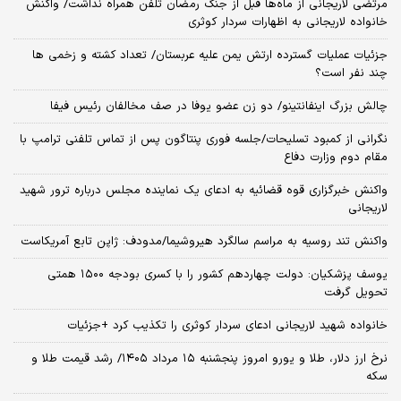
مرتضی لاریجانی از ماه‌ها قبل از جنگ رمضان تلفن همراه نداشت/ واکنش
خانواده لاریجانی به اظهارات سردار کوثری
جزئیات عملیات گسترده ارتش یمن علیه عربستان/ تعداد کشته و زخمی ها
چند نفر است؟
چالش بزرگ اینفانتینو/ دو زن عضو یوفا در صف مخالفان رئیس فیفا
نگرانی از کمبود تسلیحات/جلسه فوری پنتاگون پس از تماس تلفنی ترامپ با
مقام دوم وزارت دفاع
واکنش خبرگزاری قوه قضائیه به ادعای یک نماینده مجلس درباره ترور شهید
لاریجانی
واکنش تند روسیه به مراسم سالگرد هیروشیما/مدودف: ژاپن تابع آمریکاست
یوسف پزشکیان: دولت چهاردهم کشور را با کسری بودجه ۱۵۰۰ همتی
تحویل گرفت
خانواده شهید لاریجانی ادعای سردار کوثری را تکذیب کرد +جزئیات
نرخ ارز دلار، طلا و یورو امروز پنجشنبه ۱۵ مرداد ۱۴۰۵/ رشد قیمت طلا و
سکه