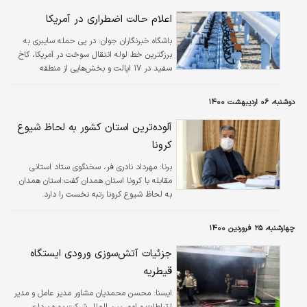
خطوط هوایی که از این مدل در پروازهای خود استفاده می‌کنند توصیه کرد آنها را
به‌طور موقت از سرویس خارج کنند. براساس اعلام اداره هوانوردی…
اعلام حالت اضطراری در آمریکا
باشگاه خبرنگاران جوان:
در پی حمله سایبری به
برزگترین خط لوله انتقال سوخت در آمریکا، کاخ
سفید در ۱۷ ایالت و بخش‌هایی از منطقه
کارولینای جنوبی حالت اضطراری اعلام کرد.
دوشنبه، ۰۶ اردیبهشت ۱۴۰۰
آلوده‌ترین استان کشور به لحاظ شیوع
کرونا
برنا:
مهرداد نادری فر، سخنگوی ستاد استانی
مقابله با کرونا استان همدان گفت:استان همدان
به لحاظ شیوع کرونا رتبه نخست را دارد.
چهارشنبه، ۲۵ فروردین ۱۴۰۰
جزئیات آتش‌سوزی ورودی ایستگاه
قیطریه
ايسنا:
محسن محمدیان مشاور مدیر عامل و مدیر