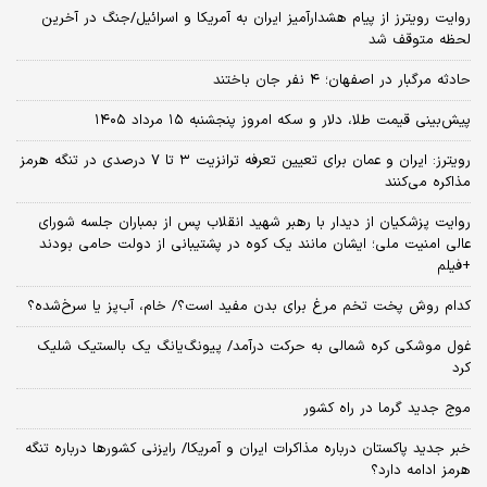
روایت رویترز از پیام هشدارآمیز ایران به آمریکا و اسرائیل/جنگ در آخرین
لحظه متوقف شد
حادثه مرگبار در اصفهان؛ ۴ نفر جان باختند
پیش‌بینی قیمت طلا، دلار و سکه امروز پنجشنبه ۱۵ مرداد ۱۴۰۵
رویترز: ایران و عمان برای تعیین تعرفه ترانزیت ۳ تا ۷ درصدی در تنگه هرمز
مذاکره می‌کنند
روایت پزشکیان از دیدار با رهبر شهید انقلاب پس از بمباران جلسه شورای
عالی امنیت ملی؛ ایشان مانند یک کوه در پشتیبانی از دولت حامی بودند
+فیلم
کدام روش پخت تخم مرغ برای بدن مفید است؟/ خام، آب‌پز یا سرخ‌شده؟
غول موشکی کره شمالی به حرکت درآمد/ پیونگ‌یانگ یک بالستیک شلیک
کرد
موج جدید گرما در راه کشور
خبر جدید پاکستان درباره مذاکرات ایران و آمریکا/ رایزنی کشورها درباره تنگه
هرمز ادامه دارد؟