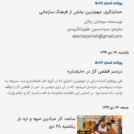
تلاشی که صورت گرفته تا برق مورد نیاز بخش خانگی کشور تامین شود، از آنجا‌ که
روزنامه شماره ۵۰۸۸
بحث مصرف بهینه و جلوگیری از رشد بی‌رویه مصرف، نقش مهمی در پایداری شبکه
حمایتگری، مهم‌ترین بخش از فرهنگ سازمانی
برق و خدمات‌رسانی مستمر بدون قطعی دارد، بروز شرایطی که ناچار به…
نویسنده: سوجان پاتل
مترجم: سیدحسین علوی‌لنگرودی
alavitarjomeh@gmail.com
یکشنبه، ۲۸ دی ۱۳۹۹
روزنامه شماره ۵۰۸۷
دردسر قطعی گاز در «خراسان»
طی روزهای گذشته یکی از مهم‌ترین اخباری که در گروه الف طبقه‌بندی شد، مربوط به
شرکت پتروشیمی خراسان می‌شود که در آن برای دومین بار خبر از قطعی گاز و توقف
تولید داده شده بود. بر اساس این اطلاعیه «باتوجه به افت شدید گاز و اعلام وزارت
نفت و شرکت گاز استان، بخش‌های تولیدی این شرکت به دلیل قطع گاز از ۲۵ دی تا
اطلاع ثانوی از خدمات‌رسانی خارج شده‌اند.» این دومین بار است که طی یک ماه این
جمعه، ۲۶ دی ۱۳۹۹
شرکت با مشکل قطعی گاز مواجه می‌شود. این شرکت ۱۴ دی هم از توقف تولید
ناشی از قطع گاز از سوی شرکت گاز به‌دلیل برودت هوا…
ساعت کار میادین میوه و تره بار
یکشنبه ۲۸ دی