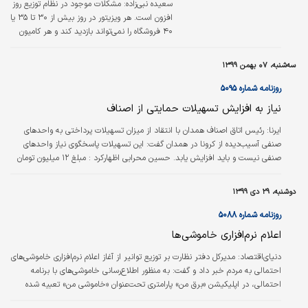
سعیده نبی‌زاده:
مشکلات موجود در نظام توزیع روز
افزون است. هر ویزیتور در روز بیش از ۳۰ تا ۳۵ یا
۴۰ فروشگاه را نمی‌تواند بازدید کند و هر کامیون
توزیع نیز نمی‌تواند برای بیش از این تعداد
فروشگاه کالا توزیع کند، بنابراین اگر شرکتی
سه‌شنبه، ۰۷ بهمن ۱۳۹۹
بخواهد واحدهای صنفی زیادی را در کشور تحت
شبکه توزیع خود درآورد باید تعداد بسیار زیادی
روزنامه شماره ۵۰۹۵
کامیون و امکانات در اختیار داشته باشد.
نیاز به افزایش تسهیلات حمایتی از اصناف
ایرنا:
رئیس اتاق اصناف همدان با انتقاد از میزان تسهیلات پرداختی به واحدهای
صنفی آسیب‌دیده از کرونا در همدان گفت: این تسهیلات پاسخگوی نیاز واحدهای
صنفی نیست و باید افزایش یابد. حسین محرابی اظهارکرد : مبلغ ۱۲ میلیون تومان
تسهیلات کرونا به واحدهای صنفی آسیب‌دیده پرداخت می‌شود که خسارت‌های وارده
به اصناف آسیب‌دیده را جبران نمی‌کند. وی این موضوع را از دلایل مهم استقبال
دوشنبه، ۲۹ دی ۱۳۹۹
ضعیف اصناف از تسهیلات کرونا دانست و گفت: سقف تسهیلات نیازمند بازنگری
است. رئیس اتاق اصناف همدان خاطرنشان کرد: تاکنون ۵۳۳ پرونده برای…
روزنامه شماره ۵۰۸۸
اعلام نرم‌افزاری خاموشی‌ها
دنیای‌اقتصاد:
مدیرکل دفتر نظارت بر توزیع توانیر از آغاز اعلام نرم‌افزاری خاموشی‌های
احتمالی به مردم خبر داد و گفت: به منظور اطلاع‌رسانی خاموشی‌های با برنامه
احتمالی، در اپلیکیشن «برق من» پارامتری تحت‌عنوان «خاموشی من» تعبیه شده
است. مسعود صادقی در گفت‌وگو با ‌خبرگزاری تسنیم‌ اظهار کرد: با وجود تمامی