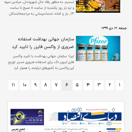
تسنیم:
به منظور رفاه حال شهروندان، میادین میوه
و تره بار روز یکشنبه از ساعت ۸ صبح تا ساعت
۱۳، باز و آماده خدمات‌رسانی به مراجعه‌کنندگان
هستند.
جمعه، ۱۲ دی ۱۳۹۹
سازمان جهانی بهداشت استفاده
ضروری از واکسن فایزر را تایید کرد
ایرنا:
سازمان جهانی بهداشت با تایید واکسن
فایزر/بیون تک برای استفاده ضروری مسیر توزیع
این واکسن به کشورهای نیازمند را هموار کرد.
۱۱
۱۰
۹
۸
۷
۶
۵
۴
۳
۲
۱