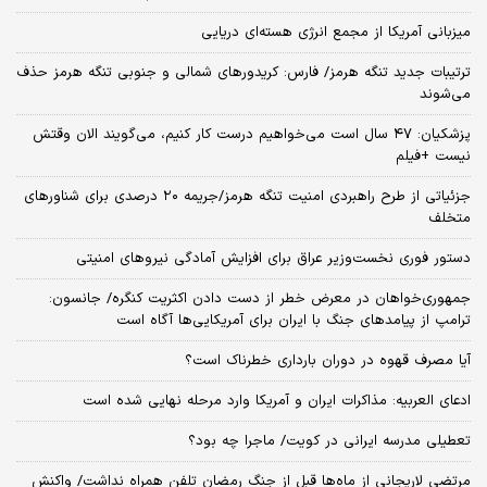
میزبانی آمریکا از مجمع انرژی هسته‌ای دریایی
ترتیبات جدید تنگه هرمز/ فارس: کریدورهای شمالی و جنوبی تنگه هرمز حذف
می‌شوند
پزشکیان: ۴۷ سال است می‌خواهیم درست کار کنیم، می‌گویند الان وقتش
نیست +فیلم
جزئیاتی از طرح راهبردی امنیت تنگه هرمز/جریمه ۲۰ درصدی برای شناورهای
متخلف
دستور فوری نخست‌وزیر عراق برای افزایش آمادگی نیروهای امنیتی
جمهوری‌خواهان در معرض خطر از دست دادن اکثریت کنگره/ جانسون:
ترامپ از پیامدهای جنگ با ایران برای آمریکایی‌ها آگاه است
آیا مصرف قهوه در دوران بارداری خطرناک است؟
ادعای العربیه: مذاکرات ایران و آمریکا وارد مرحله نهایی شده است
تعطیلی مدرسه ایرانی در کویت/ ماجرا چه بود؟
مرتضی لاریجانی از ماه‌ها قبل از جنگ رمضان تلفن همراه نداشت/ واکنش