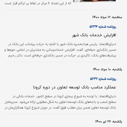
که از این تعداد ۶ مرکز در نقاط پر تراکم قرار است
به صورت ۲۴ ساعته خدمات را به شهروندان ارائه
دهند تا روند خدمات رسانی سرعت بیشتری بگیرد.
سه‌شنبه، ۱۲ مرداد ۱۴۰۰
روزنامه شماره ۵۲۳۴
افزایش خدمات بانک شهر
دنیای‌اقتصاد: رئیس هیات‌مدیره بانک شهر با اشاره به حرکت پرشتاب این بانک در
مسیر بانکداری حرفه‌ای، گفت: افزایش خدمات‌رسانی به مشتریان در تمامی حوزه‌ها و
پیشرفت‌های بانک، تاکیدی بر حرکت در مسیر بانکداری حرفه‌ای است. دکتر رحیم
طاهری، پیشرفت‌های بانک شهر در تمامی حوزه‌ها، به‌ویژه حوزه ارزی را یک موفقیت
چشمگیر برای تمامی ارکان بانک عنوان کرد و گفت: این بانک در آینده نزدیک،
یکشنبه، ۱۰ مرداد ۱۴۰۰
پرچم‌دار ارائه خدمات ارزی به مشتریان در شبکه بانکی خواهد بود. وی با بیان اینکه
در حال حاضر بانک شهر یکی از بانک‌های صاحب‌نام…
روزنامه شماره ۵۲۳۲
عملکرد مناسب بانک توسعه تعاون در دوره کرونا
دنیای‌اقتصاد: با توجه به شیوع بیماری کرونا در سطح کشور، خدمات بانکی در
سطح شعب و باجه‌های بانک توسعه تعاون به شکل مطلوبی ارائه می‌شود. مدیرعامل
بانک توسعه تعاون ضمن بیان مطلب فوق گفت: در دوران شیوع کرونا همکاران‌مان در
شعب و باجه‌های بانک توسعه تعاون به عنوان نیروهای خط مقدم به نحو مطلوبی
به مشتریان خدمات‌رسانی کردند. حجت‌اله مهدیان افزود: زیر‌ساخت‌های فنی بانک
یکشنبه، ۲۷ تیر ۱۴۰۰
به گونه‌ای طراحی شده است که بخش زیادی از خدمات بانک ‌قابلیت ارائه بدون