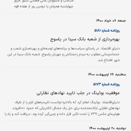
منتخب و مسؤولان عالی قضائی کشور امروز
چهارشنبه همزمان با دومین روز از هفته قوه
قضائیه با حضور در گلزار شهدای بهشت زهرا(س)
با آرمان‌های شهدا تجدید میثاق کردند.
جمعه، ۰۷ خرداد ۱۴۰۰
روزنامه شماره ۵۱۸۱
بهره‌برداری از شعبه بانک سینا در یاسوج
دنیای اقتصاد:
در راستای سیاست‌ها و برنامه‌های توسعه‌ای و بهینه‌سازی شعب و
خدمات‌رسانی مطلوب به مردم زحمتکش و مهربان یاسوج، شعبه بانک سینا در این
شهر افتتاح شد.
سه‌شنبه، ۲۸ اردیبهشت ۱۴۰۰
روزنامه شماره ۵۱۷۳
موفقیت بوئینگ در جلب تایید نهادهای نظارتی
دنیای‌اقتصاد:
بوئینگ اعلام کرد که بالاخره توانست تاییدیه‌های لازم را از طرف
نهادهای نظارتی ایالات‌متحده برای حل یک مشکل الکتریکی که حدود ۱۰۰فروند
هواپیمای مکس ۷۳۷ را تحت تاثیر قرار داده و زمین‌گیر کرده بود، دریافت کند و راه را
برای بازگشت سریع آنها به فرآیند خدمات‌رسانی پس از توقف پروازها در اوایل آوریل
باز کند. بوئینگ در ۷ آوریل مشکل سیستم برق بوئینگ ۷۳۷ مکس را فاش کرد و به
دوشنبه، ۲۰ اردیبهشت ۱۴۰۰