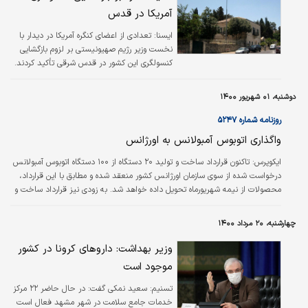
آمریکا در قدس
ايسنا:
تعدادی از اعضای کنگره آمریکا در دیدار با
نخست وزیر رژیم صهیونیستی بر لزوم بازگشایی
کنسولگری این کشور در قدس شرقی تأکید کردند.
دوشنبه، ۰۱ شهریور ۱۴۰۰
روزنامه شماره ۵۲۴۷
واگذاری اتوبوس آمبولانس به اورژانس
ايكوپرس:
تاکنون قرارداد ساخت و تولید ۲۰ دستگاه از ۱۰۰ دستگاه اتوبوس آمبولانس
درخواست شده از سوی سازمان اورژانس کشور منعقد شده و مطابق با این قرارداد،
محصولات از نیمه شهریورماه تحویل داده خواهد شد. به زودی نیز قرارداد ساخت و
تولید ۲۰ دستگاه دیگر اتوبوس آمبولانس منعقد خواهد شد. ایران‌خودرو دیزل که
پس از یک دهه رکود توانسته تولید اتوبوس را از سر بگیرد و با دستیابی به سود
چهارشنبه، ۲۰ مرداد ۱۴۰۰
عملیاتی و خروج موفق از بخشی از زیان عملیاتی، به شرکتی سود‌ده تبدیل شود،
برای افزایش سهم بازار داخلی و تولید و توسعه محصولات جدید اقدام…
وزیر بهداشت: داروهای کرونا در کشور
موجود است
تسنیم:
سعید نمکی گفت: در حال حاضر ۲۲ مرکز
خدمات جامع سلامت در شهر مشهد فعال است