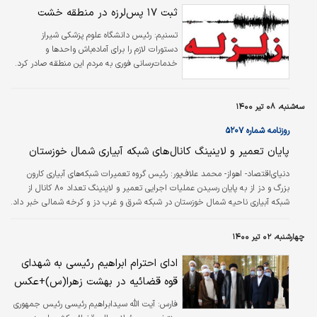
حضور مشتری در شعبه را دارد. وی همچنین با اشاره به ۲۶هزار…
ثبت ۱۷ پس‌لرزه در منطقه خشت
تسنیم:
رئیس دانشگاه علوم پزشکی شیراز
دستورات لازم را برای آماده‌باش واحدها و
خدمات‌رسانی فوری به مردم این منطقه صادر کرد.
سه‌شنبه، ۰۸ تیر ۱۴۰۰
روزنامه شماره ۵۲۰۷
پایان تعمیر و لاینینگ کانال‌های شبکه آبیاری شمال خوزستان
دنیای‌اقتصاد- اهواز- محمد علاف‌پور: رئیس گروه تعمیرات شبکه‌های آبیاری کارون
بزرگ و دز از به پایان رسیدن عملیات اجرایی تعمیر و لاینینگ تعداد ۸۰ کانال از
شبکه آبیاری ناحیه شمال خوزستان در شبکه شرق و غرب دز و کرخه شمالی خبر داد.
حسین دعاوی گفت: با توجه به بهره‌برداری مداوم از کانال‌ها و تامین آب اراضی
کشاورزان، وجود تخریب کانال‌ها دور از انتظار نبوده و این عامل باعث اخلال در
چهارشنبه، ۰۲ تیر ۱۴۰۰
خدمات‌رسانی به کشاورزان شده، از این رو تعمیر و لاینینگ کانال‌ها به شرکت
بهره‌برداری از شبکه‌های آبیاری ناحیه شمال خوزستان…
ادای احترام ابراهیم رئیسی به شهدای
قوه قضائیه در بهشت زهرا(س)+عکس
فارس:
آیت الله سیدابراهیم رئیسی رئیس جمهوری