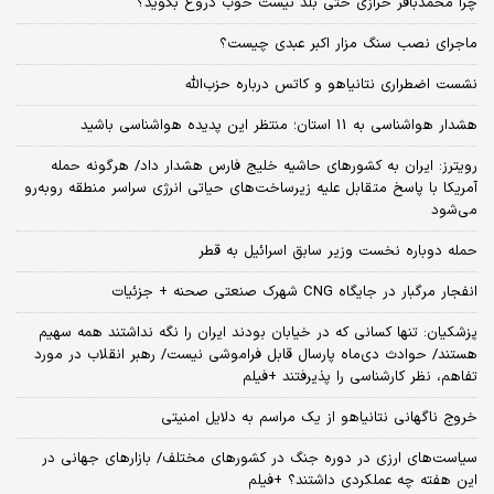
چرا محمدباقر خرازی حتی بلد نیست خوب دروغ بگوید؟
ماجرای نصب سنگ مزار اکبر عبدی چیست؟
نشست اضطراری نتانیاهو و کاتس درباره حزب‌الله
هشدار هواشناسی به 11 استان؛ منتظر این پدیده هواشناسی باشید
رویترز: ایران به کشورهای حاشیه خلیج فارس هشدار داد/ هرگونه حمله
آمریکا با پاسخ متقابل علیه زیرساخت‌های حیاتی انرژی سراسر منطقه روبه‌رو
می‌شود
حمله دوباره نخست وزیر سابق اسرائیل به قطر
انفجار مرگبار در جایگاه CNG شهرک صنعتی صحنه + جزئیات
پزشکیان: تنها کسانی که در خیابان بودند ایران را نگه نداشتند همه سهیم
هستند/ حوادث دی‌ماه پارسال قابل فراموشی نیست/ رهبر انقلاب در مورد
تفاهم، نظر کارشناسی را پذیرفتند +فیلم
خروج ناگهانی نتانیاهو از یک مراسم به دلایل امنیتی
سیاست‌های ارزی در دوره جنگ در کشورهای مختلف/ بازارهای جهانی در
این هفته چه عملکردی داشتند؟ +فیلم