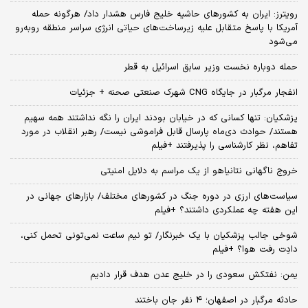
رویترز: ایران به کشورهای حاشیه خلیج فارس هشدار داد/ هرگونه حمله
آمریکا با پاسخ متقابل علیه زیرساخت‌های حیاتی انرژی سراسر منطقه روبه‌رو
می‌شود
حمله دوباره نخست وزیر سابق اسرائیل به قطر
انفجار مرگبار در جایگاه CNG شهرک صنعتی صحنه + جزئیات
پزشکیان: تنها کسانی که در خیابان بودند ایران را نگه نداشتند همه سهیم
هستند/ حوادث دی‌ماه پارسال قابل فراموشی نیست/ رهبر انقلاب در مورد
تفاهم، نظر کارشناسی را پذیرفتند +فیلم
خروج ناگهانی نتانیاهو از یک مراسم به دلایل امنیتی
سیاست‌های ارزی در دوره جنگ در کشورهای مختلف/ بازارهای جهانی در
این هفته چه عملکردی داشتند؟ +فیلم
شوخی جالب پزشکیان با یک خبرنگار/ تو نیم ساعت نمی‌تونی تحمل کنی،
دادِت رفت هوا؟ +فیلم
یمن: نفتکش سعودی را در خلیج عدن هدف قرار دادیم
حادثه مرگبار در اصفهان؛ ۴ نفر جان باختند