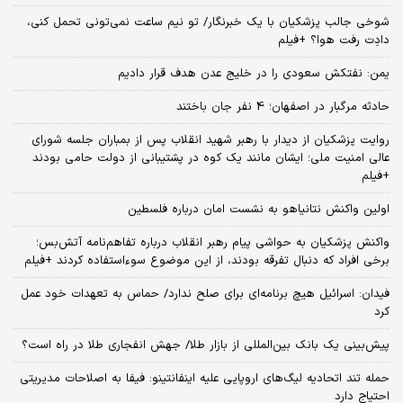
شوخی جالب پزشکیان با یک خبرنگار/ تو نیم ساعت نمی‌تونی تحمل کنی،
دادِت رفت هوا؟ +فیلم
یمن: نفتکش سعودی را در خلیج عدن هدف قرار دادیم
حادثه مرگبار در اصفهان؛ 4 نفر جان باختند
روایت پزشکیان از دیدار با رهبر شهید انقلاب پس از بمباران جلسه شورای
عالی امنیت ملی؛ ایشان مانند یک کوه در پشتیبانی از دولت حامی بودند
+فیلم
اولین واکنش نتانیاهو به نشست امان درباره فلسطین
واکنش پزشکیان به حواشی پیام رهبر انقلاب درباره تفاهم‌نامه آتش‌بس؛
برخی افراد که دنبال تفرقه بودند، از این موضوع سوءاستفاده کردند +فیلم
فیدان: اسرائیل هیچ برنامه‌ای برای صلح ندارد/ حماس به تعهدات خود عمل
کرد
پیش‌بینی یک بانک بین‌المللی از بازار طلا/ جهش انفجاری طلا در راه است؟
حمله تند اتحادیه لیگ‌های اروپایی علیه اینفانتینو: فیفا به اصلاحات مدیریتی
احتیاج دارد