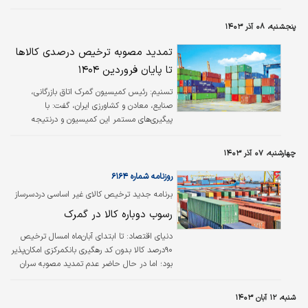
فرآیند ترخیص کالا از گمرک به ویژه در واردات کالا
از کشورهایی مانند چین، با توجه به قوانین و
پنجشنبه، ۰۸ آذر ۱۴۰۳
مقررات خاص خود، ممکن است با چالش‌هایی
همراه باشد.
تمدید مصوبه ترخیص درصدی کالاها
تا پایان فروردین ۱۴۰۴
تسنیم:
رئیس کمیسیون گمرک اتاق بازرگانی،
صنایع، معادن و کشاورزی ایران، گفت: با
پیگیری‌های مستمر این کمیسیون و درنتیجه
همراهی و تلاش‌های گمرک ایران و وزارت صنعت،
معدن و تجارت، مصوبه ترخیص درصدی کالاها تا
چهارشنبه، ۰۷ آذر ۱۴۰۳
پایان فروردین ۱۴۰۴ تمدید شد.
روزنامه شماره ۶۱۶۴
برنامه جدید ترخیص‌ کالای غیر‌ اساسی دردسرساز
شد
رسوب دوباره کالا در گمرک
دنیای اقتصاد:
تا ابتدای آبان‌ماه امسال ترخیص
۹۰درصد کالا بدون کد رهگیری بانک‏مرکزی امکان‌پذیر
بود؛ اما در حال حاضر عدم تمدید مصوبه سران
قوا باعث شده‌است که مواد اولیه و قطعات مورد
نیاز خطوط تولید در گمرکات رسوب کند و زمینه‌ساز
شنبه، ۱۲ آبان ۱۴۰۳
اختلال در بخش تولید شود.