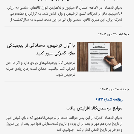
دنیای‌اقتصاد: در ۷ماهه امسال ۱۴‌میلیون و ۱۵‌هزار‌تن انواع کالاهای اساسی به ارزش
۸.۶میلیارد دلار از گمرکات کشور ترخیص و وارد کشور شد. به گزارش روابط‌عمومی
گمرک ایران، این میزان کالای اساسی وارداتی در این مدت نسبت به سال‌گذشته از
نظر وزن ۵.۶درصد افزایش و از حیث ارزش ۶.۴درصد کاهش داشته‌است.
دوشنبه، ۳۰ مهر ۱۴۰۳
با آوان ترخیص، به‌سادگی از پیچیدگی
های گمرکی عبور کنید
ترخیص کالا پیچیدگی‌های زیادی دارد و اگر با امور
گمرکی آشنا نباشید، ممکن است زمان زیادی صرف
ترخیص شود.
جمعه، ۲۰ مهر ۱۴۰۳
روزنامه شماره ۶۱۲۳
موانع ترخیص‌کالا افزایش یافت
دنیای‌اقتصاد: گمرک از این پس موظف است از ترخیص‌کالاهایی که دارای قبض انبار
از تاریخ پانزدهم مهر و بعد از آن بوده و تاریخ ثبت‌سفارش آنها نیز بعد از این تاریخ
و موخر بر تاریخ قبض انبار باشد، جلوگیری کند.