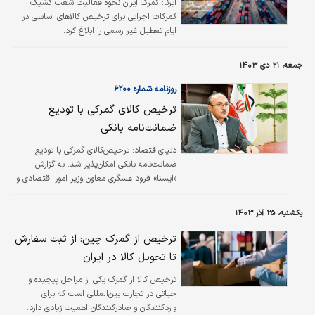
ایرنا:
گمرک ایران نحوه فعالیت شعب کشیک
گمرکات اجرایی برای ترخیص کالاهای اساسی در
ایام تعطیل غیر رسمی را ابلاغ کرد.
جمعه، ۲۱ دی ۱۴۰۳
روزنامه شماره ۶۲۰۰
ترخیص کالای گمرکی با تودیع
ضمانت‌نامه بانکی
دنیای‌اقتصاد: ترخیص‌کالای گمرکی با تودیع
ضمانت‌نامه بانکی امکان‌پذیر شد. به گزارش
«ایسنا» فرود عسگری معاون وزیر امور اقتصادی و
دارایی اظهار کرد: با توجه به تسهیل‌گری که در
حوزه‌های واردات و صادرات داریم، اعلام کردیم؛
یکشنبه، ۲۵ آذر ۱۴۰۳
می‌توانیم علاوه‌بر اینکه به واحدهای تولیدی اجازه
تاسیس انبار اختصاصی بدهیم، می‌توانیم با
ترخیص از گمرک چین: از ثبت سفارش
ترخیص نسیه برای واحدهایی که دچار مشکل
تا تحویل کالا در ایران
کمبود نقدینگی هستند تا ۶۰‌درصد محموله‌های
وارداتی‌شان را ترخیص کنیم و مابقی را پس از ۶
ترخیص کالا از گمرک یکی از مراحل پیچیده و
ماه که کالا را تولید کردند از گمرک ترخیص کنند.
حیاتی در تجارت بین‌المللی است که برای
وی افزود: اخذ…
واردکنندگان و صادرکنندگان اهمیت زیادی دارد.