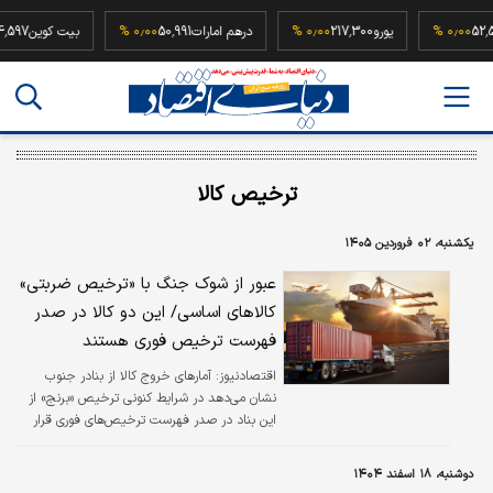
52,500,000
۰٫۰۰ %
یورو
217,300
۰٫۰۰ %
درهم امارات
50,991
۰٫۰۰ %
بیت کو
ترخیص کالا
یکشنبه، ۰۲ فروردین ۱۴۰۵
عبور از شوک جنگ با «ترخیص ضربتی»
کالاهای اساسی/ این دو کالا در صدر
فهرست ترخیص فوری هستند
اقتصادنیوز:
آمارهای خروج کالا از بنادر جنوب
نشان می‌دهد در شرایط کنونی ترخیص «برنج» از
این بناد در صدر فهرست ترخیص‌های فوری قرار
دارد.
دوشنبه، ۱۸ اسفند ۱۴۰۴