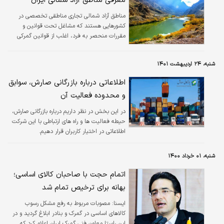
معرفی مناطق آزاد شمالی ایران
مناطق آزاد شمالی تجاری مناطقی تخصصی در
کشورهایی هستند که مشاغل تحت قوانین و
مقررات منحصر به فرد، اغلب از قوانین گمرکی
خاص مستثنی هستند. این مناطق چه در
مکان‌های بندری یا غیر بندری واقع شوند، از
شنبه، ۲۴ اردیبهشت ۱۴۰۱
حفاظت‌های ویژه بهره می‌برند و محیطی مساعد
برای گسترش کسب‌وکار ایجاد می‌کنند.
اطلاعاتی درباره بازرگانی صارش، سوابق
و محدوده فعالیت آن
در این بخش در نظر داریم درباره بازرگانی صارش،
حیطه فعالیت ها و راه های ارتباطی با این شرکت
اطلاعاتی در اختیار کاربران قرار دهیم.
شنبه، ۰۱ خرداد ۱۴۰۰
اتمام حجت با صاحبان کالای اساسی؛
بهانه برای ترخیص تمام شد
ايسنا:
مصوبات مربوط به رفع مشکل رسوب
کالاهای اساسی در گمرک و بنادر ابلاغ گردید و در
این راستا معاون فنی گمرک ایران اعلام کرد که