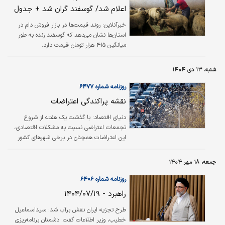
بالاتر از میانگین کشوری است.
اعلام شد/ گوسفند گران شد + جدول
خبرآنلاین:
روند قیمت‌ها در بازار فروش دام در
استان‌ها نشان می‌دهد که گوسفند زنده به طور
میانگین ۴۱۵ هزار تومان قیمت دارد.
شنبه، ۱۳ دی ۱۴۰۴
روزنامه شماره ۶۴۷۷
نقشه پراکندگی اعتراضات
دنیای اقتصاد:
با گذشت یک هفته از شروع
تجمعات اعتراضی نسبت به مشکلات اقتصادی،
این اعتراضات همچنان در برخی شهرهای کشور
ادامه دارد. براساس گزارش‌ها، این تجمعات روز
جمعه در نقاطی از استان‌های تهران، اصفهان،
جمعه، ۱۸ مهر ۱۴۰۴
فارس، لرستان، خراسان شمالی، قم، کهگیلویه و
بویراحمد، همدان و ایلام برگزار شد.
روزنامه شماره ۶۴۰۶
راهبرد - ۱۴۰۴/۰۷/۱۹
طرح تجزیه ایران نقش برآب شد: سیداسماعیل
خطیب، وزیر اطلاعات گفت‌: دشمنان برنامه‌ریزی