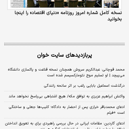
نسخه کامل شماره امروز روزنامه «دنیای‌ اقتصاد» را اینجا
بخوانید
پربازدیدهای سایت خوان
محمد قوچانی: عبدالکریم سروش همچنان نسخه قناعت و پاکسازی دانشگاه
می‌پیچد | او تسلیم موج نئومارکسیسم شده است
درگذشت اسماعیل بابایی راغب بر اثر سانحه رانندگی
واکنش ابراهیم عزیزی به توافق مکه/ هیچ اشتباهی بی‌پاسخ نخواهد ماند
ادعای محمدباقر خرازی پس از احضار به دادگاه؛ کلیپ‌ها جعلی و ساختگی
است +فیلم
ادعای گاردین: مقامات ایرانی در حال بررسی راهبردی برای به تعویق انداختن