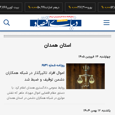
52,500,000
۰٫۰۰ %
یورو
217,300
۰٫۰۰ %
درهم امارات
50,991
۰٫۰۰ %
بیت کوی
استان همدان
چهارشنبه، ۲۶ فروردین ۱۴۰۵
روزنامه شماره ۶۵۴۱
اموال افراد تاثیرگذار در شبکه همکاران
دشمن توقیف و ضبط شد
روابط عمومی دادگستری همدان اعلام کرد: با
دستور مقام قضایی اموال مهرداد ماهر که نقش
موثری در شبکه همکاران دشمن در استان همدان
داشته است توقیف و ضبط شد. تاکنون با دستور
مقام قضایی یک آپارتمان با قیمت حدودی
یکشنبه، ۱۲ بهمن ۱۴۰۴
۳۵‌میلیارد تومان در بهترین نقطه استان همدان