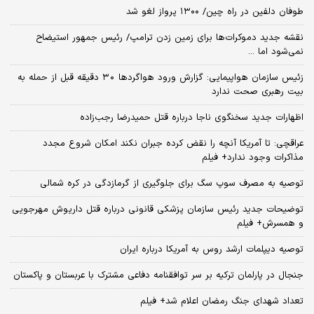
طوفان دلفین در راه چین/ ۱۳۰۰ پرواز لغو شد
نقشه جدید دموکرات‌ها برای زمین زدن ترامپ/ رئیس جمهور استیضاح
نمی‌شود اما ...
زئیس سازمان هواپیمایی: گزارش ورود هواگردها ٣٠ دقیقه قبل از حمله به
بیت رهبری صحت ندارد
اظهارات جدید سخنگوی ناجا درباره قتل حمیدرضا رجب‌زاده
عراقچی: تا آمریکا آنچه را نقض کرده جبران نکند امکان شروع مجدد
مذاکرات وجود ندارد+ فیلم
توصیه به مصرف سوپ سگ برای جلوگیری از گرمازدگی در کره شمالی
توضیحات جدید رئیس سازمان پزشکی قانونی درباره قتل داریوش مهرجویی
و همسرش+ فیلم
توصیه دیپلمات ارشد روس به آمریکا درباره ایران
جنجال در پارلمان ترکیه بر سر توافقنامه دفاعی مشترک با عربستان و پاکستان
تعداد شهدای جنگ رمضان اعلام شد+ فیلم