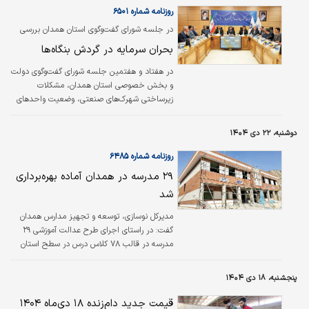
یک دستگاه خودرو و حدود ۵‌میلیارد تومان وجه
روزنامه شماره ۶۵۰۱
نقد در حساب بانکی، بخشی از اموال توقیف و
در جلسه شورای گفت‌وگوی استان همدان بررسی
ضبط شده مهرداد ماهر بوده است. شناسایی اموال
شد
بحران سرمایه‌ در گردش بنگاه‌ها
دیگر این فرد معاند و همکار با سرویس‌های
جاسوسی و امنیتی ضد ایرانی ادامه دارد./ میزان
در هفتاد و هفتمین جلسه شورای گفت‌وگوی دولت
و بخش خصوصی استان همدان، مشکلات
زیرساختی شهرک‌های صنعتی، وضعیت واحدهای
راکد و ضرورت واگذاری اراضی دارای طرح‌های
غیرفعال مورد بررسی قرارگرفت. به گزارش
دوشنبه، ۲۲ دی ۱۴۰۴
روابط‌عمومی اتاق همدان، در ابتدای این نشست،
نمایندگان بخش خصوصی با اشاره به تصمیم
روزنامه شماره ۶۴۸۵
دولت برای اجرای سیاست تک‌نرخی‌شدن ارز، اعلام
۲۹ مدرسه در همدان آماده بهره‌برداری
کردند این اقدام هرچند در مسیر اصلاح اقتصادی
شد
ارزشمند است، اما می‌تواند فشار مضاعفی بر
بنگاه‌های تولیدی وارد کند، زیرا سرمایه‌درگردش این
مدیرکل نوسازی، توسعه و تجهیز مدارس همدان
واحدها ممکن است تا پنج برابر افزایش یابد و…
گفت: در راستای اجرای طرح عدالت آموزشی ۲۹
مدرسه در قالب ۷۸ کلاس درس در سطح استان
آماده بهره‌برداری است. به گزارش «ایرنا»، محمد
شهلایی سیدحسنی اظهار کرد: طرح نهضت عدالت
پنجشنبه، ۱۸ دی ۱۴۰۴
در فضای آموزشی استان همدان با پیشرفت ۷۰
درصدی در حال اجراست که این میزان ۱۳‌درصد
قیمت جدید دام‌زنده ۱۸ دی‌ماه ۱۴۰۴