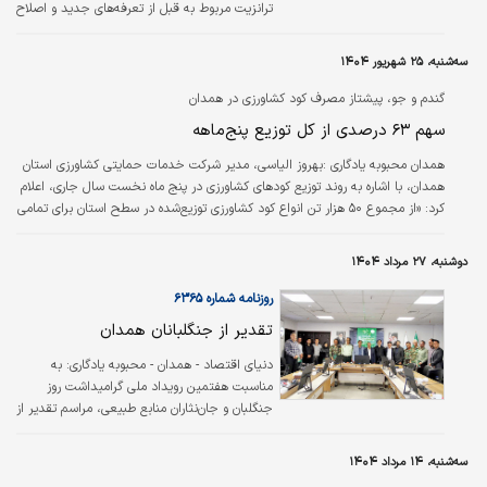
ترانزیت مربوط به قبل از تعرفه‌های جدید و اصلاح
روش محاسبه حق ترانزیت برق و گاز برای
واحدهای با مصرف بیش از ۵ مگاوات تاکید کرد.
سه‌شنبه، ۲۵ شهریور ۱۴۰۴
گندم و جو، پیشتاز مصرف کود کشاورزی در همدان
سهم ۶۳ درصدی از کل توزیع پنج‌ماهه
همدان محبوبه یادگاری :بهروز الیاسی، مدیر شرکت خدمات حمایتی کشاورزی استان
همدان، با اشاره به روند توزیع کودهای کشاورزی در پنج ماه نخست سال جاری، اعلام
کرد: «از مجموع ۵۰ هزار تن انواع کود کشاورزی توزیع‌شده در سطح استان برای تمامی
محصولات زراعی و باغی، بیش از ۳۱٬۵۰۰ تن به دو محصول گندم و جو اختصاص
یافته است.»
دوشنبه، ۲۷ مرداد ۱۴۰۴
روزنامه شماره ۶۳۶۵
تقدیر از جنگلبانان همدان
دنیای اقتصاد - همدان - محبوبه یادگاری: به
مناسبت هفتمین رویداد ملی گرامیداشت روز
جنگلبان و جان‌نثاران منابع طبیعی، مراسم تقدیر از
جنگل‌بانان نمونه استان همدان همزمان با سراسر
کشور برگزار شد.
سه‌شنبه، ۱۴ مرداد ۱۴۰۴