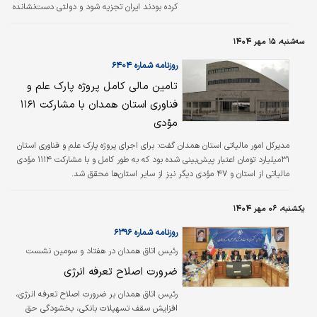
کرده بودند ایران تجزیه شود و دولتی دست‌نشانده
به قدرت برسد، اما به لطف و نصرت الهی و
رهبری‌های حکیمانه فرمانده معظم کل قوا و
سه‌شنبه، ۱۵ مهر ۱۴۰۴
توانمندی و برتری موشکی نیرو‌های مسلح این
نقشه دشمنان به‌طور کامل شکست خورد. خطیب
روزنامه شماره ۶۴۰۴
در شورای تامین استان همدان گفت: دشمن تلاش
تامین مالی کامل پروژه پارک علم و
کرد دولت دست‌نشانده‌ای را به‌عنوان حاکمیت
فناوری استان همدان با مشارکت ۱۱۶۱
آینده کشور طراحی کند و همچنین تلاش بسیاری
کرد تا روزنه‌های امید و پیشرفت و احیانا توافقاتی
مؤدی
را که می‌توانست در دیپلماسی و…
مدیرکل امور مالیاتی استان همدان گفت: برای اجرای پروژه پارک علم و فناوری استان
۳۱‌میلیارد تومان اعتبار پیش‌بینی شده بود که به طور کامل و با مشارکت ۱۱۱۴ مؤدی
مالیاتی از استان و ۴۷ مؤدی دیگر نیز از سایر استان‌ها محقق شد.
یکشنبه، ۰۶ مهر ۱۴۰۴
روزنامه شماره ۶۳۹۶
رئیس اتاق همدان در هفتاد و سومین نشست
شورای گفت‌وگوی استان تاکید کرد
ضرورت اصلاح تعرفه انرژی
رئیس اتاق همدان بر ضرورت اصلاح تعرفه انرژی،
افزایش سقف تسهیلات بانکی، بخشودگی حق