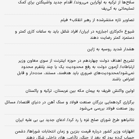
سلاح‌ها از ترکیه به اوکراین می‌روند/ اقدام جدید واشینگتن برای کمک
تسلیحاتی به کی‌یف
تصاویر تازه منتشرشده از رهبر انقلاب+ فیلم
شیوع «کم‌کاری اجباری» در ایران/ افراد شاغل باید به ساعات کاری کمتر و
دستمزد کمتر رضایت دهند
هشدار شدید روسیه به ژاپن
تشریح اهداف دولت چهاردهم در حوزه اینترنت از سوی معاون وزیر
ارتباطات/ آزمون دولت به رفع محدودیت یک یا چند پلتفرم محدود
نمی‌‎شود/محدودیت‌های ضروری باید هدفمند، مستند، مدت‌دار و قابل
اعتراض باشند
اولین واکنش ظریف به پیمان مکه بین عربستان، ترکیه و پاکستان
برگزاری گردهمایی بزرگان صنعت فولاد و سنگ آهن در دنیای اقتصاد/ مسائل
روز صنعت فولاد بررسی می‌شود
نتانیاهو طرح شورای صلح غزه را رد کرد/ ادعای جدید بی بی علیه ایران
اظهارات وزیر کشور درباره قیمت بنزین و زمان انتخابات شوراها/ دشمن
حساب کرده بود که بعد از جنگ، ناآرامی‌ های داخلی شکل دهند