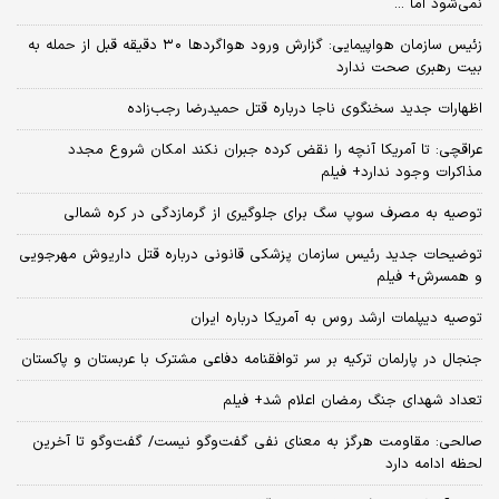
نمی‌شود اما ...
زئیس سازمان هواپیمایی: گزارش ورود هواگردها ٣٠ دقیقه قبل از حمله به
بیت رهبری صحت ندارد
اظهارات جدید سخنگوی ناجا درباره قتل حمیدرضا رجب‌زاده
عراقچی: تا آمریکا آنچه را نقض کرده جبران نکند امکان شروع مجدد
مذاکرات وجود ندارد+ فیلم
توصیه به مصرف سوپ سگ برای جلوگیری از گرمازدگی در کره شمالی
توضیحات جدید رئیس سازمان پزشکی قانونی درباره قتل داریوش مهرجویی
و همسرش+ فیلم
توصیه دیپلمات ارشد روس به آمریکا درباره ایران
جنجال در پارلمان ترکیه بر سر توافقنامه دفاعی مشترک با عربستان و پاکستان
تعداد شهدای جنگ رمضان اعلام شد+ فیلم
صالحی: مقاومت هرگز به معنای نفی گفت‌وگو نیست/ گفت‌وگو تا آخرین
لحظه ادامه دارد