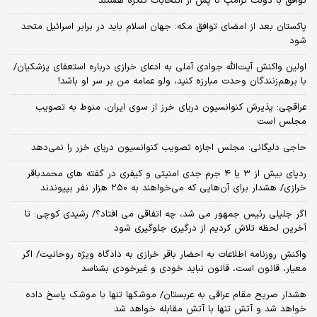
توافق با دولت ترامپ تا پس از انتخابات کنگره هستند
پاکستان بعد از امضای توافق مکه: جهان اسلام باید در برابر اسرائیل متحد
شود
اولین واکنش آیت‌الله جوادی آملی به ادعای خرازی درباره استعفای پزشکیان/
با برهم‌زنندگان وحدت مبارزه کنید، ولو عمامه من بر سر او باشد!
عراقچی: پذیرش کنوانسیون دریای خرز از سوی ایران، منوط به تصویب
مجلس است
حاجی دلیگانی: مجلس اجازه تصویب کنوانسیون دریای خزر را نمی‌دهد
ردپای بیش از ۳ یا ۴ جرم جدی امنیتی و کیفری در گفته های محمدباقر
خرازی/ هشدار برای آن‌هایی که می‌خواهند به ۲۵۰ هزار نفر بپیوندند
اگر جلیلی رئیس جمهور می شد، چه اتفاقی می افتاد؟/ رشیدی کوچی: تا
آخرین لحظه تلاش کردیم از درگیری جلوگیری شود
واکنش روزنامه اطلاعات به احضار باقر خرازی به دادگاه ویژه روحانیت/ اگر
معیار، قانون است، قانون نباید خودی و غیرخودی بشناسد
هشدار صریح مقام عراقی به عربستان/ موشکها تنها با موشک پاسخ داده
خواهد شد و آتش تنها با آتش مقابله خواهد شد