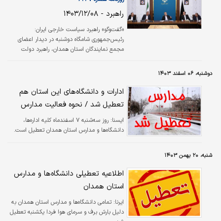
و تولیدکننده‌ای که به سبب نوسانات بازار، زمین
راهبرد - ۱۴۰۳/۱۲/۰۸
خورده است همه باید حمایت کنند تا او از زمین
بلند شود و تولید و کسب‌و‌کارش را پی بگیرد.
«گفت‌وگو» راهبرد سیاست خارجی ایران:
رئیس قوه‌قضائیه دربخش دیگری از سخنانش
رئیس‌جمهوری شامگاه دوشنبه در دیدار اعضای
گفت: کسانی…
مجمع نمایندگان استان همدان، راهبرد دولت
چهاردهم در سیاست خارجی را «گفت‌وگو» عنوان و
اظهار کرد: ما اهل گفت‌وگو هستیم و هم اکنون در
دوشنبه، ۰۶ اسفند ۱۴۰۳
حال مذاکره در موضوعات مختلف با کشورهای دیگر
از جمله با همسایگان هستیم، حتی دکتر عراقچی
ادارات و دانشگاه‌های این استان هم
برای سلسله مذاکراتی با اروپایی‌ها در مسافرت
تعطیل شد / نحوه فعالیت مدارس
است، اما با کسی که علنا ما را تهدید می‌کند و
دستش را روی گلوی ما گذاشته نمی‌توان مذاکره
ايسنا:
روز سه‌شنبه ۷ اسفندماه کلیه‌ اداره‌ها،
کرد. وی با بیان اینکه «ایران کشوری پهناور با
دانشگاه‌ها و مدارس استان همدان تعطیل است.
مرزهای طولانی و همسایگان…
شنبه، ۲۰ بهمن ۱۴۰۳
اطلاعیه تعطیلی دانشگاه‌ها و مدارس
استان همدان
ایرنا:
تمامی دانشگاه‌ها و مدارس استان همدان به
دلیل بارش برف و سرمای هوا فردا یکشنبه تعطیل