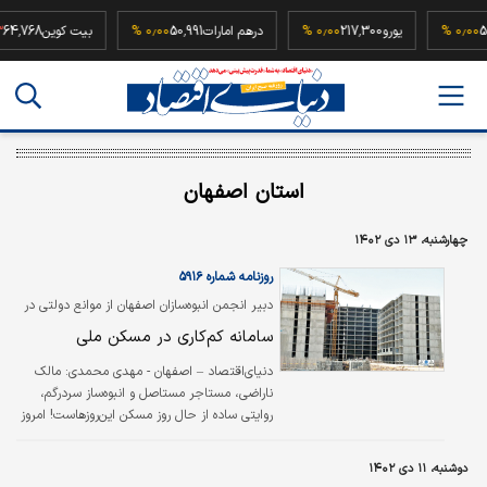
52,500,
۰٫۰۰ %
یورو
217,300
۰٫۰۰ %
درهم امارات
50,991
۰٫۰۰ %
بیت کوین
8
استان اصفهان
چهارشنبه، ۱۳ دی ۱۴۰۲
روزنامه شماره ۵۹۱۶
دبیر انجمن انبوه‌سازان اصفهان از موانع دولتی در
ساخت‌وساز گلایه کرد
سامانه کم‌کاری در مسکن ملی
دنیای‌اقتصاد – اصفهان - مهدی محمدی:
مالک
ناراضی، مستاجر مستاصل و انبوه‌ساز سردرگم،
روایتی ساده از حال روز مسکن این‌روزهاست! امروز
مستاجران از بالا بودن نرخ اجاره‌‌‌ها و مالکان از تورم
بیشتر سایر بخش‌‌‌های اقتصادی نسبت به اجاره‌بها
دوشنبه، ۱۱ دی ۱۴۰۲
شکایت دارند و کارشناسان معتقدند راه‌حل قطعی