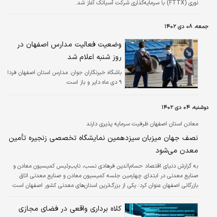
نوری (FTTX) با سرمایه‌گذاری شرکت آسیاتک آغاز شد.
جمعه، ۰۸ دی ۱۴۰۲
وضعیت فعالیت مدارس اصفهان در
روز شنبه اعلام شد
باشگاه خبرنگاران جوان:
مدارس استان اصفهان فردا
۹ دی ماه دایر و باز است.
دوشنبه، ۰۴ دی ۱۴۰۲
معادن استان اصفهان ظرفیت سرمایه پذیری دارند
نصف جهان میزبان سیزدهمین نمایشگاه تخصصی زنجیره تأمین
معدن می‌شود
به گزارش دنیای اقتصاد حسام‌الدین فرهادی نسب، نایب‌رئیس کمیسیون معادن و
صنایع معدنی در ابتدای چهارمین جلسه کمیسیون معادن و صنایع معدنی اتاق
بازرگانی اصفهان عنوان کرد: یکی از بزرگ‌ترین استان‌های معدنی کشور اصفهان است
که در شاخص‌های مختلف معدنی جز استان‌های پیشتاز به شمار می‌رود، اما
متأسفانه این استان با مسائل و مشکلات بسیاری در حوزه معدن مواجه است. معادن
کلاه برداری واقعی در فضای مجازی
اصفهان اکنون درگیر مشکلات ناشی از سیاستگذاری‌های نادرست هستند و با تعطیلی