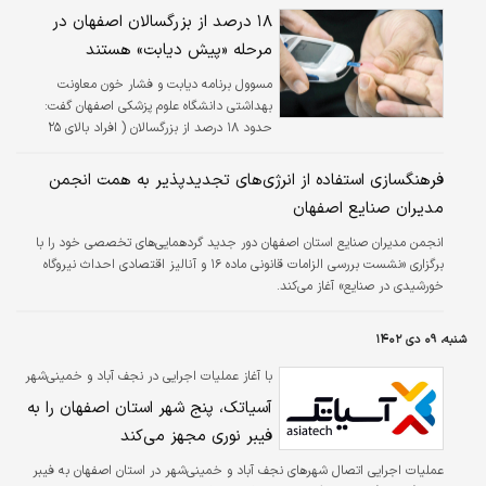
این معضل ساماندهی و تسهیل در ساخت‌وسازها
۱۸ درصد از بزرگسالان اصفهان در
و اجرای طرح نهضت ملی مسکن در کنار استفاده
مرحله «پیش دیابت» هستند
از ظرفیت‌های موجود بخش‌خصوصی است.
مسوول برنامه دیابت و فشار خون معاونت
بهداشتی دانشگاه علوم پزشکی اصفهان گفت:
حدود ۱۸ درصد از بزرگسالان ( افراد بالای ۲۵
سال) در این استان در مرحله «پیش دیابت»
هستند که شناسایی به موقع آنها از اهمیت
فرهنگسازی استفاده از انرژی‌های تجدیدپذیر به همت انجمن
خاصی برخوردار است.
مدیران صنایع اصفهان
انجمن مدیران صنایع استان اصفهان دور جدید گردهمایی‌های تخصصی خود را با
برگزاری «نشست بررسی الزامات قانونی ماده ۱۶ و آنالیز اقتصادی احداث نیروگاه
خورشیدی در صنایع» آغاز می‌کند.
شنبه، ۰۹ دی ۱۴۰۲
با آغاز عملیات اجرایی در نجف‌ آباد و خمینی‌شهر
آسیاتک، پنج شهر استان اصفهان را به
فیبر نوری مجهز می‌کند
عملیات اجرایی اتصال شهرهای نجف‌ آباد و خمینی‌شهر در استان اصفهان به فیبر