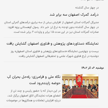
کارشناسان مسکن آن را با شرایط تورمی کشور
ناهمخوان دانسته و معتقدند تا زمان تحویل،
در چهار سال گذشته
قیمت تمام‌‌‌شده بیشتر خواهد شد.
درآمد گمرک اصفهان سه برابر شد
مدیرکل گمرکات استان اصفهان از افزایش بیش از سه برابری درآمدهای گمرکی استان
در چهار سال گذشته بدون توجه به نرخ ارز خبر داد. رسول کوهستانی پزوه افزود:‌
صادرات گمرکات استان نیز در این مدت ۱.۵ برابر و واردات ۲ برابر شده است.
نمایشگاه دستاوردهای پژوهش و فناوری اصفهان گشایش یافت
بیست و چهارمین نمایشگاه «دستاوردهای پژوهش و فناوری استان اصفهان» روز
دوشنبه در بُرج فناوری شهرک علمی و تحقیقاتی اصفهان گشایش یافت.
دوشنبه، ۰۶ آذر ۱۴۰۲
نگاه ملی و فرامرزی؛ راه‌حل بحران آب
حوضه زاینده‌رود است
در این دیدار که با حضور رئیس و چند تن از
اعضای هیات نمایندگان اتاق اصفهان برگزار شد،
درباره افزایش تعاملات و همکاری‌ها در موضوعات
مشترک بین دو استان رایزنی و تبادل نظر شد.