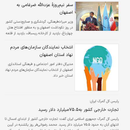
سفر نیم‌روزۀ عزت‌الله ضرغامی به
اصفهان
وزیر میراث‌فرهنگی، گردشگری و صنایع‌دستی کشور
در روز نکوداشت اصفهان و به منظور افتتاح هتل
چهارباغ، بازدید از کارخانه ریسباف، بازدید از قلعه
مورچه خورت و همچنین افتتاح مجتمع گردشگری
پارتاک در شهرستان شاهین شهر به استان اصفهان
انتخاب نمایندگان سازمان‌های مردم
سفر کرد.
نهاد استان اصفهان
مدیرکل دفتر امور اجتماعی و فرهنگی استانداری
اصفهان از انتخاب نمایندگان سازمان‌های مردم نهاد
استان خبر داد.
رئیس کل گمرک ایران:
تجارت خارجی کشور به۷۵.۵میلیارد دلار رسید
رئیس کل گمرک جمهوری اسلامی ایران گفت: تجارت خارجی کشور از ابتدای امسال تا
انتهای آبان به حدود ۷۵.۵ میلیارد دلار رسید. محمد رضوانی‌فر روز یکشنبه در آیین