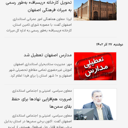
تحویل کارخانه «ریسباف» به‌طور رسمی
به میراث فرهنگی اصفهان
ایرنا:
معاون هماهنگی امور عمرانی استانداری
اصفهان گفت: با مصوبه شورای تامین استان،
کارخانه «ریسباف» به‌طور رسمی به اداره کل میراث
فرهنگی، گردشگری و صنایع‌‌‌دستی تحویل شد تا در
کوتاه‌ترین زمان ممکن، درِ آن به روی مردم گشوده
دوشنبه، ۲۷ آذر ۱۴۰۲
شود. به گزارش روابط عمومی و امور بین‌الملل
استانداری اصفهان، مهران زینلیان افزود: این
مدارس اصفهان تعطیل شد
کارخانه به‌طور رسمی به اداره کل میراث فرهنگی
مهر:
مدیریت ستادبحران استانداری اصفهان
استان تحویل شد تا با مشارکت بخش‌‌‌های عمومی
آموزش غیرحضوری تمامی مقاطع تحصیلی شهر
و خصوصی نسبت به مرمت، نگهداری و بهره‌‌‌برداری
اصفهان و ۱۰ شهر استان را برای فردا اعلام کرد.
موزه منطقه اصفهان در این کارخانه اقدام شود.
معاون سیاسی، امنیتی و اجتماعی استانداری
اصفهان مطرح کرد:
ضرورت هم‌افزایی نهادها برای حفظ
بقای سمن‌ها
معاون سیاسی، امنیتی و اجتماعی استانداری
اصفهان گفت: اکنون برخی سمن‌ها در استان بدلیل
برخی موانع قابل حل غیرفعال هستند، از این‌رو