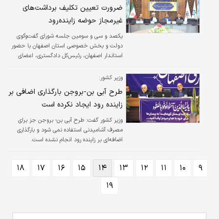
بین‌المللی دسترسی روسیه به خطوط دریایی برای
خصوصی استان مطرح شد
ضرورت تعیین تکلیف برداشت‌های
حمل‌ونقل کالا را بیشتر می‌کند و اصفهان دقیقا
غیرمجاز حوضه زاینده‌رود
وسط این چهارراه قرار دارد. استان اصفهان با
هم‌جواری با ۹ استان، پیونددهنده کریدور شمال به
یکصد و سی و سومین جلسه شورای گفت‌وگوی
جنوب و شرق به غرب کشور بوده و بیش از ۱۰
دولت و بخش خصوصی استان اصفهان با حضور
درصد حمل‌ونقل کشور از این استان می‌گذرد.
استاندار اصفهان، رئیس‌کل دادگستری، اعضای
هرچند می‌توان از این…
هیات نمایندگان اتاق بازرگانی، مدیران استانی و
فعالان بخش خصوصی در اتاق بازرگانی اصفهان
وزیر کشور:
برگزار شد.
طرح آبی بن-بروجن بارگذاری اضافی بر
زاینده رود ایجاد نکرده است
وزیر کشور گفت: طرح آبی بن- بروجن جز برای
مصرف آشامیدنی استفاده نمی شود و بارگذاری
اضافه‌ای بر زاینده رود انجام نشده است.
۱۸
۱۷
۱۶
۱۵
۱۴
۱۳
۱۲
۱۱
۱۰
۹
۱۹