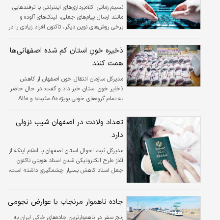
این معادن، بیش از ۵۰ درصد از صنایع کشور غیرفعال می‌شوند.
نسیم زمانی: کلاه‌برداری‌های اینترنتی با ترفندهایی
مانند ارسال پیام‌های جعلی، لینک‌های آلوده و
برخی روش‌های نوین دیگر، تاکنون افراد زیادی را در
استان اصفهان، قربانی خودکرده است به‌طوری‌که
این نوع از تخلفات در استان اصفهان، امسال با
ذخیره خونِ استان کم شده اصفهانی‌ها
افزایشی بیش از ۵۰ درصد مواجه بوده است.
همت کنند
خبرهایی که حکایت از تغییر مسیر مجرمان به
دلیل افزایش دسترسی مردم به اینترنت و رشد
مدیرکل سازمان انتقال خون اصفهان از کاهش
فعالیت‌های آنلاین دارد. این تخلفات فراوان و
ذخایر خون استان خبر داد و گفت: در حال حاضر
بدون هیچ مرز و محدودیتی روزانه صدها نفر را در
به تمام گروه‌های خونی بویژه «A مثبت» و «AB
دام خود گرفتار می‌کند.
مثبت» نیازمندیم و هم‌استانی‌ها برای نجاتِ جانِ
هموطنان خود پیشقدم شوند.
تعداد ولادت در اصفهان شیب نزولی
دارد
مدیرکل ثبت احوال استان اصفهان با اعلام اینکه از
آغاز طرح الکترونیکی شدن اسناد هویتی تاکنون
جعل اسناد کاهش بسیار چشمگیری داشته است،
گفت: ۱۲ درصد جمعیت استان را سالمندان
تشکیل می‌دهند، تعداد ولادت در استان اصفهان
در نه ماهه اول امسال نسبت به مدت مشابه سال
جاده ناهموار مرنجاب با عوارض نجومی
گذشته کاهش داشته است. مجتبی یکتامنش
رنج سفر در ناهموارترین جاده‌های خاکی ایران به
اظهار کرد: سازمان ثبت احوال یکی از قدیمی‌ترین