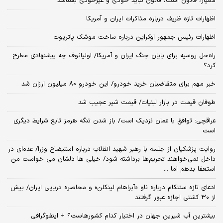
معیار، قانون است، قانون نباید خودی و غیرخودی بشناسد
اظهارات تازه ظریف درباره مذاکرات ایران و آمریکا
اظهارات رئیس جمهور اوکراین درباره ساخت موشک پاتریوت
راه‌حل روسیه برای پایان جنگ ایران و آمریکا/ اولیانوف چه پیشنهادی مطرح
کرد؟
خبر مهم برای متقاضیان خرید خودرو/ این خودرو ۸۰ میلیون ارزان شد
طوفان قیمت در بازار لبنیات/ قیمت شیر عجیب شد
عراقچی: توافق با عمان نزدیک است/ باز شدن تنگه هرمز تابع شرایط دیگری
است
روایت پزشکیان از جلسه با رهبر شهید انقلاب درباره استیضاح وزرا/ عده‌ای در
داخل نمی‌خواهند تحریم‌ها برداشته شود/ خیلی ها دلشان می خواست من
استعفا بدهم اما ...
ادعای تازه سنتکام درباره ناو «آبراهام لینکلن» و محاصره دریایی ایران/ بیش
از ۳۰ کشتی اجازه عبور گرفتند
بیشترین آب شیرین جهان در اختیار کدام کشورهاست؟ + اینفوگرافی