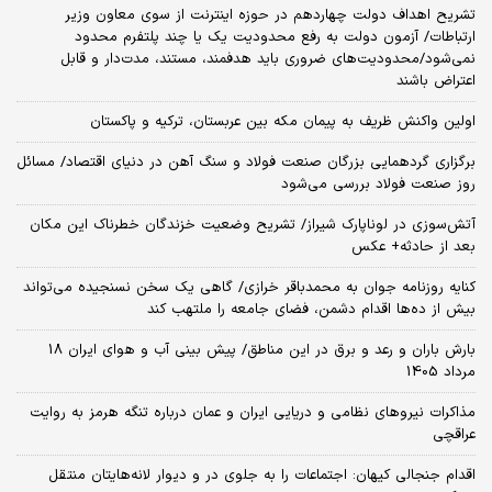
تشریح اهداف دولت چهاردهم در حوزه اینترنت از سوی معاون وزیر
ارتباطات/ آزمون دولت به رفع محدودیت یک یا چند پلتفرم محدود
نمی‌‎شود/محدودیت‌های ضروری باید هدفمند، مستند، مدت‌دار و قابل
اعتراض باشند
اولین واکنش ظریف به پیمان مکه بین عربستان، ترکیه و پاکستان
برگزاری گردهمایی بزرگان صنعت فولاد و سنگ آهن در دنیای اقتصاد/ مسائل
روز صنعت فولاد بررسی می‌شود
آتش‌سوزی در لوناپارک شیراز/ تشریح وضعیت خزندگان خطرناک این مکان
بعد از حادثه+ عکس
کنایه روزنامه جوان به محمدباقر خرازی/ گاهی یک سخن نسنجیده می‌تواند
بیش از ده‌ها اقدام دشمن، فضای جامعه را ملتهب کند
بارش باران و رعد و برق در این مناطق/ پیش بینی آب و هوای ایران 18
مرداد 1405
مذاکرات نیروهای نظامی و دریایی ایران و عمان درباره تنگه هرمز به روایت
عراقچی
اقدام جنجالی کیهان: اجتماعات را به جلوی در و دیوار لانه‌هایتان منتقل