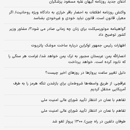
ادعای جدید روزنامه کیهان علیه مسعود پزشکیان
واکنش روزنامه اطلاعات به احضار باقر خرازی به دادگاه ویژه روحانیت/ اگر
معیار، قانون است، قانون نباید خودی و غیرخودی بشناسد
گواهینامه موتورسیکلت برای زنان چه زمانی صادر می شود؟/ مشاور وزیر
کشور توضیح داد
اظهارات رئیس جمهور اوکراین درباره ساخت موشک پاتریوت
انصارالله یمن: عربستان مجبور به ترک یمن خواهد شد/ غرامت هر سنگی را
که نابود کرده است، خواهد پرداخت
دلیل تغییر ساعت پروازها در روزهای اخیر چیست؟
عراقچی: از طریق واسطه‌ها شروط‌مان برای بازشدن تنگه هرمز را به طرف
آمریکایی منتقل کردیم
تفاهم با عمان در انتظار تأیید شورای عالی امنیت ملی
تفاهم با عمان در انتظار تأیید شورای عالی امنیت ملی
طوفان دلفین در راه چین/ ۱۳۰۰ پرواز لغو شد