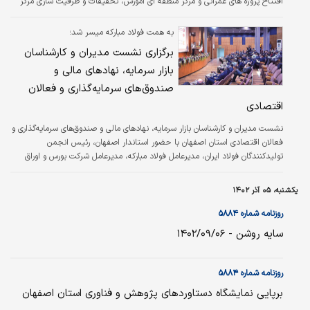
افتتاح پروژه های عمرانی و مرکز منطقه ای آموزش، تحقیقات و ظرفیت سازی مرکز
کشور در گمرکات استان اصفهان افزود: در این مدت حدود ۲۵ میلیون تُن واردات به
ارزش حدود ۴۲ میلیارد دلار و ۹۰ میلیون تن صادرات به ارزش حدود ۳۲ میلیارد دلار
به همت فولاد مبارکه میسر شد؛
و به تقریب ۱۱۵ میلیون تن کالا وارد و صادر شده و عملیات تشریفات گمرکی آن انجام
برگزاری نشست مدیران و کارشناسان
شده است.
بازار سرمایه، نهادهای مالی و
صندوق‌های سرمایه‌گذاری و فعالان
اقتصادی
نشست مدیران و کارشناسان بازار سرمایه، نهادهای مالی و صندوق‌های سرمایه‌گذاری و
فعالان اقتصادی استان اصفهان با حضور استاندار اصفهان، رئیس انجمن
تولیدکنندگان فولاد ایران، مدیرعامل فولاد مبارکه، مدیرعامل شرکت بورس و اوراق
بهادار تهران و جمعی از فعالان این عرصه به همت فولاد مبارکه در اصفهان برگزار
شد.
یکشنبه، ۰۵ آذر ۱۴۰۲
روزنامه شماره ۵۸۸۴
سایه روشن - ۱۴۰۲/۰۹/۰۶
روزنامه شماره ۵۸۸۴
برپایی نمایشگاه دستاوردهای پژوهش و فناوری استان اصفهان