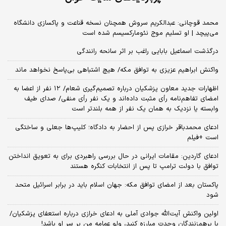
محمد قوچانی: عبدالکریم سروش همچنان نسخه قناعت و پاکسازی دانشگاه
می‌پیچد | او تسلیم موج نئومارکسیسم شده است
درگذشت اسماعیل بابایی راغب بر اثر سانحه رانندگی
واکنش ابراهیم عزیزی به توافق مکه/ هیچ اشتباهی بی‌پاسخ نخواهد ماند
اظهارات جدید معاون پزشکیان درباره تصمیم‌گیری شعام/ ۱۲ نفر از اعضا به
امضای تفاهم‌نامه رأی مثبت داده‌اند و یک نفر رأی منفی/ صدای طیف
وابسته یا نزدیک به همان یک نفر از همه بلندتر است
ادعای محمدباقر خرازی پس از احضار به دادگاه؛ کلیپ‌ها جعلی و ساختگی
است +فیلم
ادعای گاردین: مقامات ایرانی در حال بررسی راهبردی برای به تعویق انداختن
توافق با دولت ترامپ تا پس از انتخابات کنگره هستند
پاکستان بعد از امضای توافق مکه: جهان اسلام باید در برابر اسرائیل متحد
شود
اولین واکنش آیت‌الله جوادی آملی به ادعای خرازی درباره استعفای پزشکیان/
با برهم‌زنندگان وحدت مبارزه کنید، ولو عمامه من بر سر او باشد!