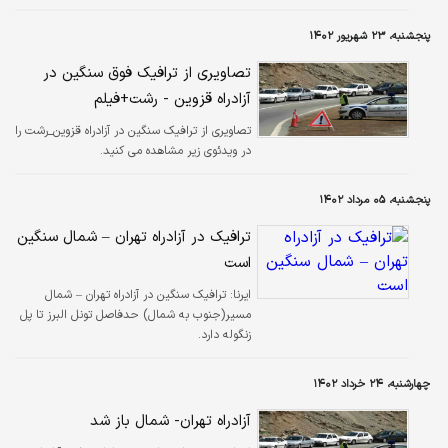
صورت قرارداد BOT (ساخت، بهره‏‏‌برداری و واگذاری) احداث شوند. به عبارتی بخش
خصوصی با سرمایه‌گذاری خود پروژه آزادراهی را احداث کرده و بعد از مدتی
پنجشنبه، ۲۳ شهریور ۱۴۰۲
بهره‏‏‌برداری و اخذ مبلغ عوارض، در نهایت دوره بازگشت سرمایه را طی کرده و بعد از
آن پروژه را به بخش دولتی واگذار می‌کند. عدم‌توجیه‏‏‌پذیری اقتصادی…
تصاویری از ترافیک فوق سنگین در
آزادراه قزوین - رشت+فیلم
تصاویری از ترافیک سنگین در آزادراه قزوین_رشت را
در ویدئوی زیر مشاهده می کنید.
پنجشنبه، ۰۵ مرداد ۱۴۰۲
ترافیک در آزادراه تهران – شمال سنگین
است
ایرنا:
ترافیک سنگین در آزادراه تهران – شمال
مسیر(جنوب به شمال) حدفاصل تونل البرز تا پل
زنگوله دارد.
چهارشنبه، ۲۴ خرداد ۱۴۰۲
آزادراه تهران- شمال باز شد