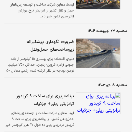
ايسنا:
معاون شرکت ساخت و توسعه زیربناهای
حمل و نقل کشور از افزایش نرخ عوارض
آزادراه‌های کشور خبر داد.
سه‌شنبه، ۲۳ اردیبهشت ۱۴۰۴
ضرورت نگهداری پیشگیرانه
زیرساخت‌های حمل‌ونقل
دنیای اقتصاد: برای بهسازی ۱۵ کیلومتر از باند
جنوبی آزادراه قزوین- زنجان، حداقل ۷۵۰ میلیارد
تومان بودجه در نظر گرفته شده؛ رقمی معادل ۵۰
میلیارد تومان برای هر کیلومتر باند و به‌عبارتی ۱۰۰
میلیارد تومان برای هر کیلومتر مسیر رفت و
سه‌شنبه، ۱۸ دی ۱۴۰۳
برگشت. این عدد، حدود هزار برابر هزینه احداث
همان مسیر در سه دهه پیش است. مقایسه این
برنامه‌ریزی برای ساخت ۹ کریدور
ارقام زمانی جالب‌تر می‌شود که بدانیم هزینه
ترانزیتی ریلی+ جزئیات
ساخت یک کیلومتر آزادراه جدید در شرایط کنونی،
حدود ۲۵۰ میلیارد تومان برآورد می‌شود. در واقع،
ایرنا:
معاون شرکت ساخت و توسعه زیربناهای
برای بهسازی بخشی از یک مسیر قدیمی، به
حمل‌ونقل کشور، از برنامه‌ریزی برای ساخت ۹
حدود ۴۰ درصد…
کریدور ترانزیتی ریلی به طول ۱۷ هزار کیلومتر خبر
داد و تاکید کرد: این پروژه‌ها در صورت تأمین ۱۰