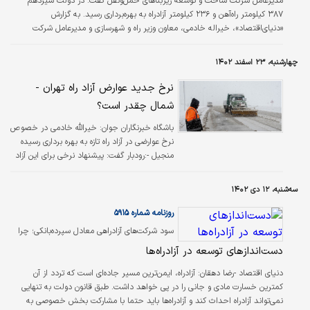
مدیرعامل شرکت ساخت و توسعه زیربناهای حمل‌ونقل گفت: در دولت سیزدهم
۳۸۷ کیلومتر راه‌‌‌آهن و ۲۳۶ کیلومتر آزادراه به بهره‌‌‌برداری رسید. به گزارش
«دنیای‌اقتصاد»، خیراله خادمی، معاون وزیر راه و شهرسازی و مدیرعامل شرکت
ساخت و توسعه زیربناهای حمل‌‌‌ونقل کشور در نشست خبری عملکرد وزارت راه و
شهرسازی در دولت سیزدهم که روز دوشنبه ۱۸ تیرماه در ساختمان دادمان برگزار شد،
چهارشنبه، ۲۳ اسفند ۱۴۰۲
اظهار کرد: در دولت سیزدهم ۳۸۷ کیلومتر مسیر ریلی با حضور رئیس‌جمهور شهید
به بهره‌‌‌برداری رسید. همچنین در بخش آزادراهی ۲۳۶ کیلومتر عمدتا در…
نرخ جدید عوارض آزاد راه تهران -
شمال چقدر است؟
باشگاه خبرنگاران جوان:
خیرالله خادمی در خصوص
نرخ عوارضی در آزاد راه تازه به بهره برداری رسیده
منجیل -:رودبار گفت: پیشنهاد نرخی برای این آزاد
راه ارائه کرده ایم اما هنوز این نرخ به تصویب
نرسیده است
سه‌شنبه، ۱۲ دی ۱۴۰۲
روزنامه شماره ۵۹۱۵
سود شرکت‌های آزادراهی معادل سپرده‏‏‌بانکی؛ چرا
برای احداث زیرساخت‏‏‌ها حتی تسهیلات بانکی هم
دست‏‏‌اندازهای توسعه در آزادراه‏‏‌ها
جواب نمی‏‏‌دهد؟
دنیای اقتصاد -رضا دهقان:
آزادراه، ایمن‏‏‌ترین مسیر جاده‏‏‌ای است که تردد از آن
کمترین خسارت مادی و جانی را در پی خواهد داشت. طبق قانون دولت به تنهایی
نمی‌تواند آزادراه احداث کند و آزادراه‏‏‌ها باید حتما با مشارکت بخش خصوصی به