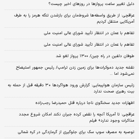
دلیل تغییر ساعت پروازها در روزهای اخیر چیست؟
عراقچی: از طریق واسطه‌ها شروط‌مان برای بازشدن تنگه هرمز را به طرف
آمریکایی منتقل کردیم
تفاهم با عمان در انتظار تأیید شورای عالی امنیت ملی
تفاهم با عمان در انتظار تأیید شورای عالی امنیت ملی
طوفان دلفین در راه چین/ ۱۳۰۰ پرواز لغو شد
نقشه جدید دموکرات‌ها برای زمین زدن ترامپ/ رئیس جمهور استیضاح
نمی‌شود اما ...
زئیس سازمان هواپیمایی: گزارش ورود هواگردها ٣٠ دقیقه قبل از حمله به
بیت رهبری صحت ندارد
اظهارات جدید سخنگوی ناجا درباره قتل حمیدرضا رجب‌زاده
عراقچی: تا آمریکا آنچه را نقض کرده جبران نکند امکان شروع مجدد
مذاکرات وجود ندارد+ فیلم
توصیه به مصرف سوپ سگ برای جلوگیری از گرمازدگی در کره شمالی