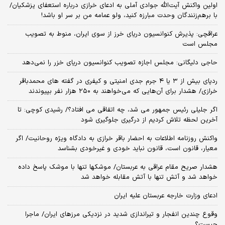
اولین واکنش آیت‌الله جوادی آملی به ادعای خرازی درباره استعفای پزشکیان/
با برهم‌زنندگان وحدت مبارزه کنید، ولو عمامه من بر سر او باشد!
عراقچی: پذیرش کنوانسیون دریای خرز از سوی ایران، منوط به تصویب
مجلس است
حاجی دلیگانی: مجلس اجازه تصویب کنوانسیون دریای خزر را نمی‌دهد
ردپای بیش از ۳ یا ۴ جرم جدی امنیتی و کیفری در گفته های محمدباقر
خرازی/ هشدار برای آن‌هایی که می‌خواهند به ۲۵۰ هزار نفر بپیوندند
اگر جلیلی رئیس جمهور می شد، چه اتفاقی می افتاد؟/ رشیدی کوچی: تا
آخرین لحظه تلاش کردیم از درگیری جلوگیری شود
واکنش روزنامه اطلاعات به احضار باقر خرازی به دادگاه ویژه روحانیت/ اگر
معیار، قانون است، قانون نباید خودی و غیرخودی بشناسد
هشدار صریح مقام عراقی به عربستان/ موشکها تنها با موشک پاسخ داده
خواهد شد و آتش تنها با آتش مقابله خواهد شد
ادعای وزارت خارجه عربستان علیه ایران
وقوع چندین انفجار و تیراندازی شدید در نزدیکی مرز‌های ایران/ ماجرا
چیست؟