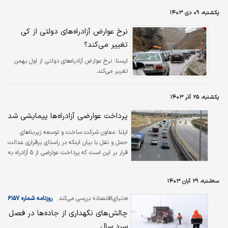
میلیارد یورو سرمایه و اختصاص بودجه لازم، طی
یکشنبه، ۰۹ دی ۱۴۰۳
سه تا هفت سال تکمیل خواهند شد.
نرخ عوارض آزادراه‌های دولتی از کی
تغییر می‌کند؟
ایسنا:
نرخ عوارض آزادراه‌های دولتی از اول بهمن
تغییر می‌کند.
یکشنبه، ۲۵ آذر ۱۴۰۳
پرداخت عوارضی آزادراه‌ها پیمایشی شد
ایلنا:
معاون شرکت ساخت و توسعه زیربناهای
حمل و نقل با بیان اینکه در راستای برقراری عدالت
قرار بر این است که پرداخت عوارضی از ۵ آزادراه به
اندازه پیمایش خودروها باشد، گفت: از این پس
مردم می‌توانند با ارایه شماره حساب بانکی این
سه‌شنبه، ۲۹ آبان ۱۴۰۳
اجازه و اختیار را بدهند که مبلغ عوارضی به صورت
خودکار از حساب آنها برداشت شود.
«دنیای‌اقتصاد» بررسی می‌کند
روزنامه شماره ۶۱۵۷
چالش‏‏‌های نگهداری از جاده‏‏‌ها در فصل
سرد سال