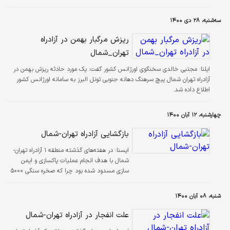
سه‌شنبه، ۲۸ دی ۱۴۰۰
ریزش مرگبار بهمن در آزادراه
تهران_شمال
ایلنا:
مجتبی خالدی سخنگوی اورژانس کشور گفت: یک مورد حادثه ریزش بهمن در
آزادراه تهران شمال پیچ سرهنگ دهانه جنوبی تونل البرز به سامانه اورژانس کشور
اطلاع داده شد.
چهارشنبه، ۱۲ آبان ۱۴۰۰
بازگشایی آزادراه تهران-شمال
ايسنا:
در هفته‌های گذشته منطقه ۱ آزادراه تهران-
شمال با هدف انجام عملیات پاکسازی و ایمن
سازی مسدود شده بود چرا که صخره سنگی ۵۰۰۰
تنی در منطقه جنوبی تونل شماره ۱۱ در حال جدا
شدن بود که می توانست مخاطرات بسیاری برای
شنبه، ۰۸ آبان ۱۴۰۰
مسافران داشته باشد اما این آزادراه مسدود شده و
صخره سنگی مورد نظر با سه انفجار به صورت
علت انفجار در آزادراه تهران-شمال
کامل پاکسازی شد.