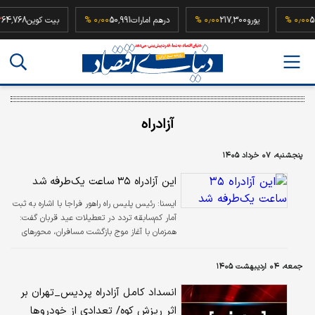
52,500,
۰٫۰۰ %
یورو
217,300
۰٫۰۰ %
درهم امارات
50,991
۰٫۰۰ %
بیت کوین
8
آزادراه
پنجشنبه، ۰۷ خرداد ۱۴۰۵
این آزادراه ۳۵ ساعت یک‌طرفه شد
ايسنا:
رئیس پلیس راه راهور فراجا با اشاره به ثبت
آمار کم‌سابقه تردد در تعطیلات عید قربان گفت:
همزمان با آغاز موج بازگشت مسافران، محورهای
شمالی کشور در روزهای آینده با ترافیک سنگین و
محدودیت‌های گسترده مواجه خواهند شد.
جمعه، ۰۴ اردیبهشت ۱۴۰۵
انسداد کامل آزادراه پردیس_تهران بر
اثر ریزش کوه/ تعدادی از خودروها