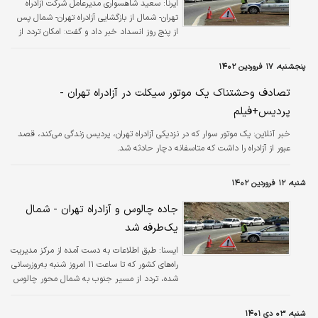
ایرنا:
سعید شاهسواری مدیرعامل شرکت آزادراه
تهران- شمال از بازگشایی آزادراه تهران- شمال پس
از پنج روز انسداد خبر داد و گفت: امکان تردد از
آزادراه برای مسافران از صبح امروز (چهارشنبه)
فراهم است.
پنجشنبه، ۱۷ فروردین ۱۴۰۲
تصادف وحشتناک یک موتور سیکلت در آزادراه تهران -
پردیس+فیلم
خبر آنلاین:
یک موتور سوار که در نزدیکی آزادراه تهران، پردیس زندگی می‌کند، قصد
عبور از آزادراه را داشت که متاسفانه دچار حادثه شد.
شنبه، ۱۲ فروردین ۱۴۰۲
جاده چالوس و آزادراه تهران - شمال
یک‌طرفه شد
ايسنا:
طبق اطلاعات به دست‌ آمده از مرکز مدیریت
راه‌های کشور که تا ساعت ۱۱ امروز شنبه به‌روزرسانی
شده، تردد از مسیر جنوب به شمال محور چالوس
و آزادراه تهران - شمال تا اطلاع بعدی ممنوع شده
است.
شنبه، ۰۳ دی ۱۴۰۱