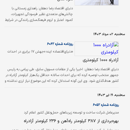
دنیای اقتصاد-رضا دهقان:
راهداری زمستانی با
چالش‌‌‌های متعددی نظیر فرسودگی تجهیزات،
کمبود اعتبار و لزوم فرهنگ‌‌‌سازی رانندگی در شرایط
برفی روبه‌‌‌روست. این مشکلات نه‌تنها بهره‌‌‌وری
عملیات را کاهش می‌دهند، بلکه به افزایش
سه‌شنبه، ۰۲ مرداد ۱۴۰۳
تصادفات و تاخیر در عملیات می‌‌‌انجامند.
هوشمندسازی و استفاده از فناوری‌‌‌های نوین،
روزنامه شماره ۶۰۶۲
به‌‌‌عنوان راهکاری موثر برای ارتقای کارآیی و کاهش
«دنیای‌اقتصاد» ایده «جهش ۱۷ برابری در احداث
ریسک‌‌‌های انسانی، از اهمیت بالایی برخوردار
آزادراه‏‌های کشور» را بررسی می‌کند
آزادراه ۱۰۰۰ کیلومتری
است. تخصیص بودجه و منابع مناسب، همچنین
تقویت همکاری رانندگان در جاده‌‌‌ها، برای افزایش
دنیای اقتصاد-رضا دهقان:
اخیرا یکی از مقامات مسوول سابق، طی پیامی ‌‌به رئیس
ایمنی و کیفیت خدمات‌‌‌رسانی در…
جمهور منتخب توصیه کرده که برای احداث سالانه حداقل یک‌هزار کیلومتر آزادراه در
کشور هدف‌‌گذاری شود. وی این گونه استدلال کرده که این موضوع نیاز ارزی نداشته و
مولد اشتغال فراوان بوده و می‌تواند تا حد قابل قبولی از تعداد حدود ۲۰هزار کشته
و ۴۰۰هزار مجروح حوادث جاده‌‌ای در سال که خسارتی معادل ۷‌درصد تولید ناخالص
سه‌شنبه، ۱۹ تیر ۱۴۰۳
ملی وارد کرده جلوگیری کند. البته وی همین پیشنهاد را در شهریور ماه ۱۳۹۳ طی
مقاله‌‌ای به وزیر راه دولت یازدهم نیز ارائه کرده بود.…
روزنامه شماره ۶۰۵۲
مدیرعامل شرکت ساخت و توسعه زیربناهای حمل‌ونقل کشور اعلام کرد
بهره‌‌‌برداری از ۳۸۷ کیلومتر راه‌‌‌آهن و ۲۳۶ کیلومتر آزادراه