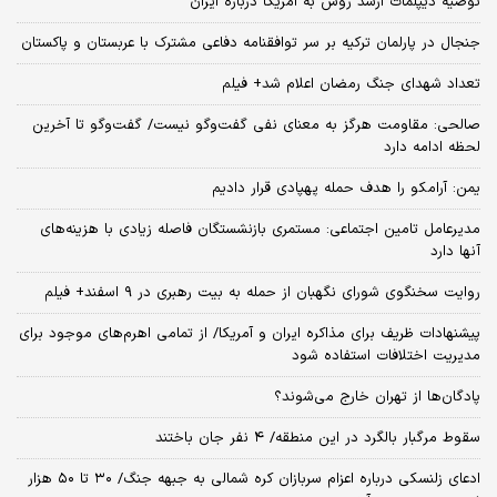
توصیه دیپلمات ارشد روس به آمریکا درباره ایران
جنجال در پارلمان ترکیه بر سر توافقنامه دفاعی مشترک با عربستان و پاکستان
تعداد شهدای جنگ رمضان اعلام شد+ فیلم
صالحی: مقاومت هرگز به معنای نفی گفت‌وگو نیست/ گفت‌وگو تا آخرین
لحظه ادامه دارد
یمن: آرامکو را هدف حمله پهپادی قرار دادیم
مدیرعامل تامین اجتماعی: مستمری بازنشستگان فاصله زیادی با هزینه‌های
آنها دارد
روایت سخنگوی شورای نگهبان از حمله به بیت رهبری در ۹ اسفند+ فیلم
پیشنهادات ظریف برای مذاکره ایران و آمریکا/ از تمامی اهرم‌های موجود برای
مدیریت اختلافات استفاده شود
پادگان‌ها از تهران خارج می‌شوند؟
سقوط مرگبار بالگرد در این منطقه/ ۴ نفر جان باختند
ادعای زلنسکی درباره اعزام سربازان کره شمالی به جبهه جنگ/ ۳۰ تا ۵۰ هزار