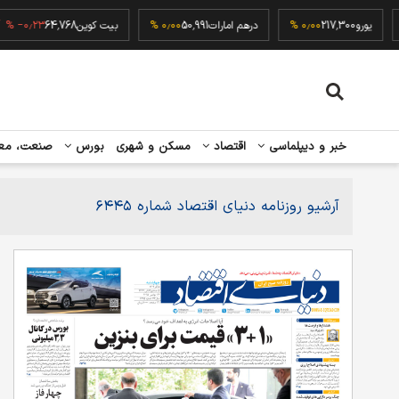
۰٫۰
یورو
217,300
۰٫۰۰ %
درهم امارات
50,991
۰٫۰۰ %
بیت کوین
64,768
۰٫۲۳ %
خبر و دیپلماسی
اقتصاد
مسکن و شهری
بورس
صنعت، مع
آرشیو روزنامه دنیای اقتصاد شماره ۶۴۴۵