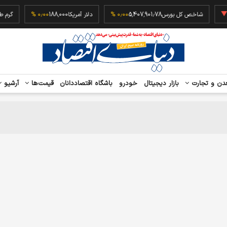
‎−
شاخص کل بورس
5,407,901.78
۰٫۰۰ %
دلار آمریکا
188,000
۰٫۰۰ %
دن و تجارت
بازار دیجیتال
خودرو
باشگاه اقتصاددانان
قیمت‌ها
آرشیو