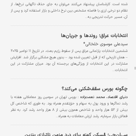
شده است. کارشناسان پیشنهاد می‌کنند می‌توان به جای حذف ناگهانی نرخ‌ها، از
نظام دو نرخی ارزی با فاصله مشخص بین نرخ داخلی و بازار استفاده کرد و پس از
آن، مسیر حرکت تدریجی به…
انتخابات عراق؛ روندها و جریان‌ها
سید‌علی موسوی خلخالی*
ششمین انتخابات پارلمانی عراق پس از سقوط رژیم بعث، در تاریخ ۱۱ نوامبر ۲۰۲۵
– همان‌ تاریخی که از قبل تعیین شده بود – بدون هیچ مشکلی برگزار شد. افزایش
مشارکت در این انتخابات از ویژگی‌های برجسته آن بود. میزان مشارکت در این
انتخابات…
چگونه بورس سقف‌شکنی می‌کند؟
دنیای اقتصاد، محمد نعمت‌زاده :
بورس تهران در سومین روز معاملاتی هفته با
رشد نماگرها و ورود پول به سهام و حق‌تقدم همراه بود. به طوری که شاخص کل
بیش از ۵۲ هزار واحد و شاخص هموزن بیش از ۸ هزار واحد رشد کرد. به نظر
فعالان بازار سرمایه، رشد ارزش معاملات به همراه…
سی‏‏‏‌ان‏‏‏‌جی؛ مُسکن کهنه برای درد مزمن ناترازی بنزین