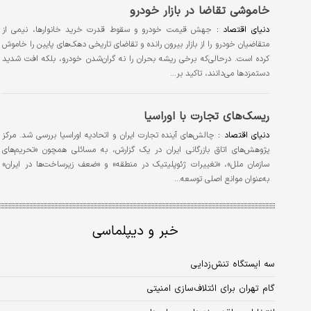
خاموشی تقاضا در بازار خودرو
دنیای اقتصاد :
جهش قیمت خودرو و سقوط قدرت خرید خانوارها، نیمی از
متقاضیان خودرو را از بازار بیرون رانده و تقاضای تاریخی دهک‌های پایین را خاموش
کرده است. درحالی‌که برخی ریشه بحران را نه گران‌شدن خودرو، بلکه افت شدید
دستمزدها می‌دانند، تاکید بر…
ریسک‌های تجارت با اوراسیا
دنیای اقتصاد :
چالش‌های آینده تجارت ایران و اتحادیه اوراسیا بررسی شد. مرکز
پژوهش‌های اتاق بازرگانی ایران در یک گزارش، به مسائلی همچون «تحریم‌های
سازمان ملل»، «تغییرات ژئوپلیتیک در منطقه» و «ضعف‌ زیرساخت‌ها در ایران»
به‌عنوان موانع اصلی توسعه…
خبر و دیپلماسی
سه ایستگاه تنش‌زدایی
گام تهران برای ائتلاف‌سازی امنیتی