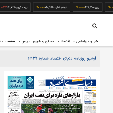
52
۰٫۰۰ %
یورو
217,300
۰٫۰۰ %
درهم امارات
50,991
۰٫۰۰ %
بیت کوین
64,768
خبر و دیپلماسی
اقتصاد
مسکن و شهری
بورس
صنعت، مع
آرشیو روزنامه دنیای اقتصاد شماره ۶۴۳۱