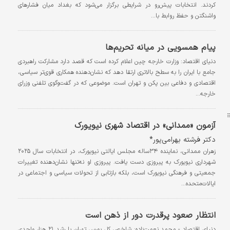
کردند. انتخابات پیش‌رو در شرایطی برگزار می‌شود که بغداد میان فشارهای
واشنگتن و حفظ روابط با…
پیام همسویی در میانه تحریم‌ها
دنیای اقتصاد: وزارت خارجه چین اعلام کرده است که قصد دارد مشارکت راهبردی
جامع با ایران را به سطح بالاتری ارتقا دهد که نشان‌دهنده همکاری قوی‌تر سیاسی،
اقتصادی و دفاعی بین پکن و تهران است. موضوعی که در گفت‌وگوی تلفنی وزرای
خارجه…
آزمون «ممدانی» در اقتصاد شهری نیویورک
دکتر فرشته بهرامی‌پور*
زهران ممدانی، نماینده ۳۴ساله مجلس ایالتی نیویورک، در انتخابات سال ۲۰۲۵
شهرداری نیویورک به پیروزی دست یافت. پیروزی او نه‌تنها نشان‌دهنده تغییرات
جمعیتی و فرهنگی نیویورک است، بلکه بازتابی از تحولات سیاسی و اجتماعی در
ایالات‌متحده…
انتظار صعود پرقدرت دور از ذهن است
دنیای اقتصاد - محمد نعمت‌زاده: شاخص کل بورس تهران با رشد ۲۱ هزار واحدی