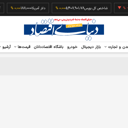
‎−۰٫۲۳ %
شاخص کل بورس
5,407,901.78
۰٫۰۰ %
دلار آمریکا
188,000
۰٫۰۰ %
دن و تجارت
بازار دیجیتال
خودرو
باشگاه اقتصاددانان
قیمت‌ها
آرشیو