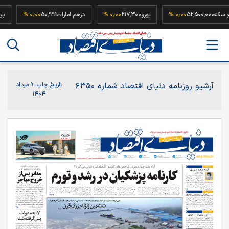
ربع سکه
52,500,000
۰٫۰۰ %
یورو
217,300
۰٫۰۰ %
درهم امارات
50,991
۰٫۰۰ %
آرشیو روزنامه دنیای اقتصاد شماره ۶۳۵۰
تاریخ چاپ:
۹ مرداد
۱۴۰۴