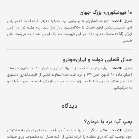
۱۰ «یونیکورن» بزرگ جهان
دنیای اقتصاد :
مجله تکنولوژی ۱۰ یونیکورن برتر دنیا را معرفی کرده است که در راس
آنها اسپیس‌ایکس ایلان ماسک با ۳۵۰‌میلیارد دلار قرار دارد. رده هفتم نیز به اکس
ای‌آی (xAI) ماسک تعلق دارد. در این فهرست نام یک ایرانی هم دیده می‌شود: علی
قدسی،…
جدال قضایی دولت و ایران‌خودرو
دنیای اقتصاد :
ایران‌خودرو با شکایت از ۶ نهاد دولتی به دیوان عدالت اداری، خواستار
اجرای ماده ۹۰ قانون اصل ۴۴ و پرداخت مابه‌التفاوت ناشی از قیمت‌گذاری دستوری
شد. این شکایت در پی اختلاف با وزارت صمت بر سر افزایش قیمت‌ها صورت گرفته و
به سرگردانی…
دیدگاه
پمپ آب؛ درد یا درمان؟
دنیای اقتصاد - هادی سلگی :
اخیرا شرکت آب و فاضلاب استان تهران به مشترکان
خود توصیه کرد که برای مقابله با اثرات ناشی از افت فشار آب مخصوصا برای طبقات