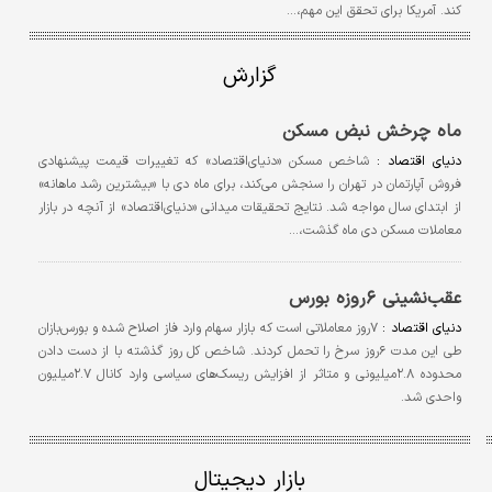
کند. آمریکا برای تحقق این مهم،…
گزارش
ماه چرخش نبض مسکن
دنیای اقتصاد :
شاخص مسکن «دنیای‌اقتصاد» که تغییرات قیمت پیشنهادی
فروش آپارتمان در تهران را سنجش می‌کند، برای ماه دی با «بیشترین رشد ماهانه»
از ابتدای سال مواجه شد. نتایج تحقیقات میدانی «دنیای‌اقتصاد» از آنچه در بازار
معاملات مسکن دی ماه گذشت،…
عقب‌نشینی ۶روزه بورس
دنیای اقتصاد :
۷روز معاملاتی است که بازار سهام وارد فاز اصلاح شده و بورس‌بازان
طی این مدت ۶روز سرخ را تحمل کردند. شاخص کل روز گذشته با از دست دادن
محدوده ۲.۸میلیونی و متاثر از افزایش ریسک‌های سیاسی وارد کانال ۲.۷میلیون
واحدی شد.
بازار دیجیتال