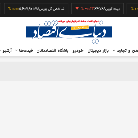
50,
۰٫۰۰ %
بیت کوین
64,768
‎−۰٫۲۳ %
شاخص کل بورس
5,407,901.78
۰٫۰۰ %
دن و تجارت
بازار دیجیتال
خودرو
باشگاه اقتصاددانان
قیمت‌ها
آرشیو