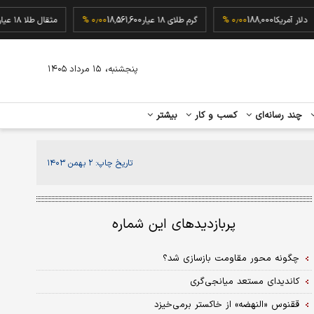
دلار آمریکا
188,000
۰٫۰۰ %
گرم طلای ۱۸ عیار
18,561,600
۰٫۰۰ %
مثقال طلا ۱۸ عیار
،
پنجشنبه
۱۵ مرداد ۱۴۰۵
چند رسانه‌ای
کسب و کار
بیشتر
تاریخ چاپ:
۲ بهمن ۱۴۰۳
پربازدیدهای این شماره
چگونه محور مقاومت بازسازی شد؟
کاندیدای مستعد میانجی‌گری
ققنوس «النهضه» از خاکستر برمی‌خیزد