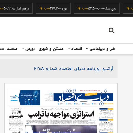
94
۰٫۰۰ %
ربع سکه
52,500,000
۰٫۰۰ %
یورو
217,300
۰٫۰۰ %
درهم امارات
991
خبر و دیپلماسی
اقتصاد
مسکن و شهری
بورس
صنعت، مع
آرشیو روزنامه دنیای اقتصاد شماره ۶۲۰۸