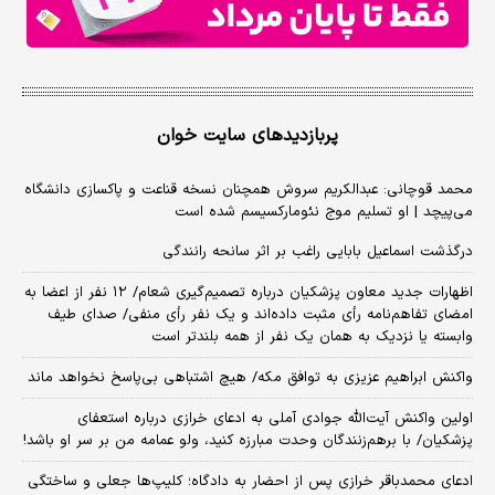
پربازدیدهای سایت خوان
محمد قوچانی: عبدالکریم سروش همچنان نسخه قناعت و پاکسازی دانشگاه
می‌پیچد | او تسلیم موج نئومارکسیسم شده است
درگذشت اسماعیل بابایی راغب بر اثر سانحه رانندگی
اظهارات جدید معاون پزشکیان درباره تصمیم‌گیری شعام/ ۱۲ نفر از اعضا به
امضای تفاهم‌نامه رأی مثبت داده‌اند و یک نفر رأی منفی/ صدای طیف
وابسته یا نزدیک به همان یک نفر از همه بلندتر است
واکنش ابراهیم عزیزی به توافق مکه/ هیچ اشتباهی بی‌پاسخ نخواهد ماند
اولین واکنش آیت‌الله جوادی آملی به ادعای خرازی درباره استعفای
پزشکیان/ با برهم‌زنندگان وحدت مبارزه کنید، ولو عمامه من بر سر او باشد!
ادعای محمدباقر خرازی پس از احضار به دادگاه؛ کلیپ‌ها جعلی و ساختگی