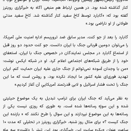
کنار گذاشته شده بود. در همین ارتباط هم منبعی آگاه به خبرگزاری رویترز
گفته بود که: «گابارد توسط کاخ سفید کنار گذاشته شد. کاخ سفید مدتی
طولانی از او ناراضی بود.»
گابارد را بعد از جو کنت، مدیر سابق ضد تروریسم اداره امنیت ملی آمریکا،
را می‌توان دومین قربانی جنگ با ایران دانست. جو کنت حدود دو روز قبل
از استماع گابارد در مجلس نمایندگان در خصوص جنگ با ایران، استعفای
خود را از طریق شبکه‌های اجتماعی اعلام کرد. او در شبکه ایکس نوشت:
«من با وجدان آسوده نمی‌توانم از جنگ جاری علیه ایران حمایت کنم. ایران
تهدید فوری‌ای علیه کشور ما ایجاد نکرده بود، و روشن است که ما این
جنگ را تحت فشار اسرائیل و لابی قدرتمند آمریکاییِ آن آغاز کردیم.»
به نظر می‌آید که جنگ ایران برای ترامپ تبدیل به یک موضوع حیثیتی
شده و این سوژه رسانه‌ها شده است، به طوری که روزی نیست یکی از
رسانه‌ها به این موضوع نپردازند و این سوال را طرح نکنند که « بازنده این
جنگ کیست ؟» برای مثال روز شنبه، خبرگزاری رویترز در تحلیلی که مدت ۱۰
ساعت عنوان «یک» سایت این خبرگزاری بود این تیتر را داشت:« سه ماه