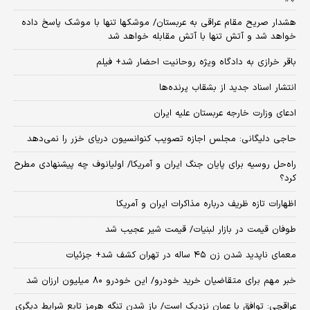
هشدار صریح مقام عراقی به عربستان/ موشکها تنها با موشک پاسخ داده
خواهد شد و آتش تنها با آتش مقابله خواهد شد
باقر خرازی به دادگاه ویژه روحانیت احضار شد+ فیلم
انتشار اسناد جدید از بشقاب پرنده‌ها
ادعای وزارت خارجه عربستان علیه ایران
حاجی دلیگانی: مجلس اجازه تصویب کنوانسیون دریای خزر را نمی‌دهد
راه‌حل روسیه برای پایان جنگ ایران و آمریکا/ اولیانوف چه پیشنهادی مطرح
کرد؟
اظهارات تازه ظریف درباره مذاکرات ایران و آمریکا
طوفان قیمت در بازار لبنیات/ قیمت شیر عجیب شد
معمای ناپدید شدن زن ۴۵ ساله در تهران کشف شد+ جزئیات
خبر مهم برای متقاضیان خرید خودرو/ این خودرو ۸۰ میلیون ارزان شد
عراقچی: توافق با عمان نزدیک است/ باز شدن تنگه هرمز تابع شرایط دیگری