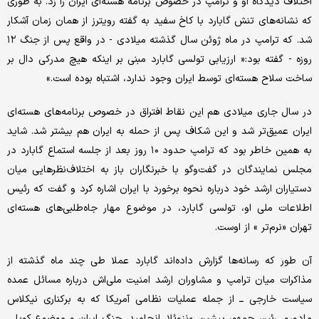
اختلاف دیدگاه او و ترامپ در خصوص برنامه هسته‌ای ایران را زد. به طوری
که نشانه‌های تنش گابارد با کاخ سفید به گفته رویترز از همان زمان آشکار
شد. که ترامپ در ماه ژوئن سال گذشته میلادی - در واقع پس از جنگ ۱۲
روزه - گفته بود:« ارزیابی تولسی گابارد مبنی بر اینکه هیچ مدرکی دال بر
ساخت سلاح هسته‌ای توسط ایران وجود ندارد، اشتباه بوده است.»
در سال جاری میلادی هم این نقاط افتراق در خصوص برنامه‌های هسته‌ای
ایران عمیق‌تر شد و این شکاف پس از حمله به ایران هم بیشتر شد. شاید
به همین خاطر بود که ترامپ حدود ۱۰ روز بعد از جلسه استماع گابارد در
مجلس نمایندگان در گفت‌وگو با خبرنگاران باز به اختلاف‌نظرهایی میان
دستیاران ارشد خود درباره نحوه برخورد با ایران اشاره کرد و گفت که رئیس
اطلاعات ملی او، تولسی گابارد، در موضوع مهار جاه‌طلبی‌های هسته‌ای
تهران «نرم‌تر » از اوست.
آن طور که رسانه‌ها گزارش داده‌اند گابارد عملا طی چند ماه گذشته از
مذاکرات میان ترامپ و مشاوران ارشد امنیت ملی‌اش درباره مسائل عمده
سیاست خارجی ــ از جمله عملیات نظامی آمریکا که به برکناری نیکلاس
مادورو، رئیس‌جمهور پیشین ونزوئلا، انجامید، جنگ ایران و موضوع کوبا ــ