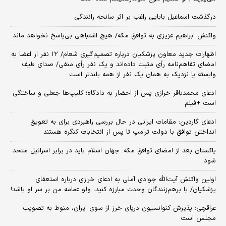
درگذشت اسماعیل بابایی راغب بر اثر سانحه رانندگی
واکنش ابراهیم عزیزی به توافق مکه/ هیچ اشتباهی بی‌پاسخ نخواهد ماند
اظهارات جدید معاون پزشکیان درباره تصمیم‌گیری شعام/ ۱۲ نفر از اعضا به
امضای تفاهم‌نامه رأی مثبت داده‌اند و یک نفر رأی منفی/ صدای طیف
وابسته یا نزدیک به همان یک نفر از همه بلندتر است
ادعای محمدباقر خرازی پس از احضار به دادگاه؛ کلیپ‌ها جعلی و ساختگی
است +فیلم
ادعای گاردین: مقامات ایرانی در حال بررسی راهبردی برای به تعویق
انداختن توافق با دولت ترامپ تا پس از انتخابات کنگره هستند
پاکستان بعد از امضای توافق مکه: جهان اسلام باید در برابر اسرائیل متحد
شود
اولین واکنش آیت‌الله جوادی آملی به ادعای خرازی درباره استعفای
پزشکیان/ با برهم‌زنندگان وحدت مبارزه کنید، ولو عمامه من بر سر او باشد!
عراقچی: پذیرش کنوانسیون دریای خرز از سوی ایران، منوط به تصویب
مجلس است