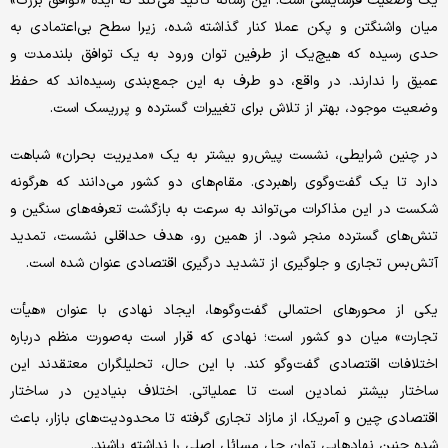
یک وضعیت فرسایشی است. این رسانه تأکید می‌کند که ایده «توافق بزرگ»
میان واشنگتن و پکن عملا کنار گذاشته شده، زیرا سطح بی‌اعتمادی به
حدی رسیده که هیچ‌یک از طرفین توان ورود به یک توافق بلندمدت و
عمیق را ندارند. در واقع، دو طرف به این جمع‌بندی رسیده‌اند که حفظ
وضعیت موجود، بهتر از تلاش برای تغییرات گسترده و پرریسک است.
در چنین شرایطی، نشست پیش‌رو بیشتر به یک «مدیریت بحران» شباهت
دارد تا یک گفت‌وگوی راهبردی. مقام‌های دو کشور می‌دانند که هرگونه
شکست در این مذاکرات می‌تواند به سرعت به بازگشت تعرفه‌های سنگین و
تنش‌های گسترده منجر شود. از همین رو، هدف حداقلی نشست، تمدید
آتش‌بس تجاری و جلوگیری از تشدید درگیری اقتصادی عنوان شده است.
یکی از محورهای احتمالی گفت‌وگوها، ایجاد نهادی با عنوان «هیأت
تجارت» میان دو کشور است؛ نهادی که قرار است به‌صورت منظم درباره
اختلافات اقتصادی گفت‌وگو کند. با این حال، تحلیلگران معتقدند این
ساختار بیشتر نمادین است تا عملیاتی. اختلاف بنیادین در ساختار
اقتصادی چین و آمریکا، از مازاد تجاری گرفته تا محدودیت‌های بازار، باعث
شده چنین نهادهایی توان حل مسائل اصلی را نداشته باشند.