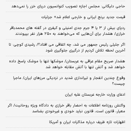
حاجی دلیگانی: مجلس اجازه تصویب کنوانسیون دریای خزر را نمی‌دهد
قیمت جدید برنج ایرانی و خارجی اعلام شد+ جزئیات
ردپای بیش از ۳ یا ۴ جرم جدی امنیتی و کیفری در گفته های محمدباقر
خرازی/ هشدار برای آن‌هایی که می‌خواهند به ۲۵۰ هزار نفر بپیوندند
اگر جلیلی رئیس جمهور می شد، چه اتفاقی می افتاد؟/ رشیدی کوچی: تا
آخرین لحظه تلاش کردیم از درگیری جلوگیری شود
هشدار صریح مقام عراقی به عربستان/ موشکها تنها با موشک پاسخ داده
خواهد شد و آتش تنها با آتش مقابله خواهد شد
وقوع چندین انفجار و تیراندازی شدید در نزدیکی مرز‌های ایران/ ماجرا
چیست؟
ادعای وزارت خارجه عربستان علیه ایران
واکنش روزنامه اطلاعات به احضار باقر خرازی به دادگاه ویژه روحانیت/ اگر
معیار، قانون است، قانون نباید خودی و غیرخودی بشناسد
اظهارات تازه ظریف درباره مذاکرات ایران و آمریکا