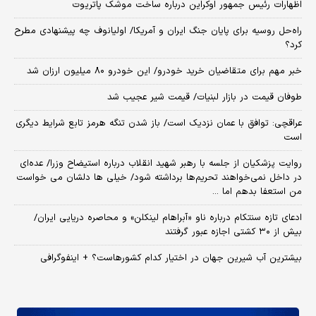
اظهارات رئیس جمهور اوکراین درباره ساخت موشک پاتریوت
راه‌حل روسیه برای پایان جنگ ایران و آمریکا/ اولیانوف چه پیشنهادی مطرح
کرد؟
خبر مهم برای متقاضیان خرید خودرو/ این خودرو ۸۰ میلیون ارزان شد
طوفان قیمت در بازار لبنیات/ قیمت شیر عجیب شد
عراقچی: توافق با عمان نزدیک است/ باز شدن تنگه هرمز تابع شرایط دیگری
است
روایت پزشکیان از جلسه با رهبر شهید انقلاب درباره استیضاح وزرا/ عده‌ای
در داخل نمی‌خواهند تحریم‌ها برداشته شود/ خیلی ها دلشان می خواست
من استعفا بدهم اما ...
ادعای تازه سنتکام درباره ناو «آبراهام لینکلن» و محاصره دریایی ایران/
بیش از ۳۰ کشتی اجازه عبور گرفتند
بیشترین آب شیرین جهان در اختیار کدام کشورهاست؟ + اینفوگرافی