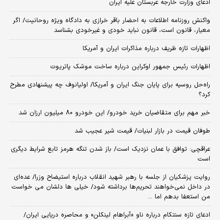
ادعای وزارت خارجه عربستان علیه ایران
واکنش روزنامه اطلاعات به احضار باقر خرازی به دادگاه ویژه روحانیت/ اگر
معیار، قانون است، قانون نباید خودی و غیرخودی بشناسد
اظهارات تازه ظریف درباره مذاکرات ایران و آمریکا
اظهارات رئیس جمهور اوکراین درباره ساخت موشک پاتریوت
راه‌حل روسیه برای پایان جنگ ایران و آمریکا/ اولیانوف چه پیشنهادی مطرح
کرد؟
خبر مهم برای متقاضیان خرید خودرو/ این خودرو ۸۰ میلیون ارزان شد
طوفان قیمت در بازار لبنیات/ قیمت شیر عجیب شد
عراقچی: توافق با عمان نزدیک است/ باز شدن تنگه هرمز تابع شرایط دیگری
است
روایت پزشکیان از جلسه با رهبر شهید انقلاب درباره استیضاح وزرا/ عده‌ای
در داخل نمی‌خواهند تحریم‌ها برداشته شود/ خیلی ها دلشان می خواست
من استعفا بدهم اما ...
ادعای تازه سنتکام درباره ناو «آبراهام لینکلن» و محاصره دریایی ایران/