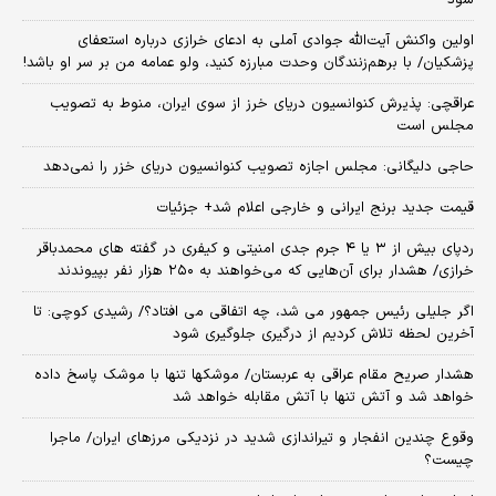
شود
اولین واکنش آیت‌الله جوادی آملی به ادعای خرازی درباره استعفای
پزشکیان/ با برهم‌زنندگان وحدت مبارزه کنید، ولو عمامه من بر سر او باشد!
عراقچی: پذیرش کنوانسیون دریای خرز از سوی ایران، منوط به تصویب
مجلس است
حاجی دلیگانی: مجلس اجازه تصویب کنوانسیون دریای خزر را نمی‌دهد
قیمت جدید برنج ایرانی و خارجی اعلام شد+ جزئیات
ردپای بیش از ۳ یا ۴ جرم جدی امنیتی و کیفری در گفته های محمدباقر
خرازی/ هشدار برای آن‌هایی که می‌خواهند به ۲۵۰ هزار نفر بپیوندند
اگر جلیلی رئیس جمهور می شد، چه اتفاقی می افتاد؟/ رشیدی کوچی: تا
آخرین لحظه تلاش کردیم از درگیری جلوگیری شود
هشدار صریح مقام عراقی به عربستان/ موشکها تنها با موشک پاسخ داده
خواهد شد و آتش تنها با آتش مقابله خواهد شد
وقوع چندین انفجار و تیراندازی شدید در نزدیکی مرز‌های ایران/ ماجرا
چیست؟