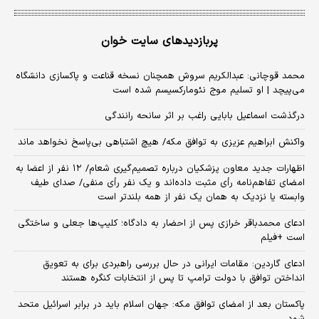
پربازدیدهای سایت خوان
محمد قوچانی: عبدالکریم سروش همچنان نسخه قناعت و پاکسازی دانشگاه
می‌پیچد | او تسلیم موج نئومارکسیسم شده است
درگذشت اسماعیل بابایی راغب بر اثر سانحه رانندگی
واکنش ابراهیم عزیزی به توافق مکه/ هیچ اشتباهی بی‌پاسخ نخواهد ماند
اظهارات جدید معاون پزشکیان درباره تصمیم‌گیری شعام/ ۱۲ نفر از اعضا به
امضای تفاهم‌نامه رأی مثبت داده‌اند و یک نفر رأی منفی/ صدای طیف
وابسته یا نزدیک به همان یک نفر از همه بلندتر است
ادعای محمدباقر خرازی پس از احضار به دادگاه؛ کلیپ‌ها جعلی و ساختگی
است +فیلم
ادعای گاردین: مقامات ایرانی در حال بررسی راهبردی برای به تعویق
انداختن توافق با دولت ترامپ تا پس از انتخابات کنگره هستند
پاکستان بعد از امضای توافق مکه: جهان اسلام باید در برابر اسرائیل متحد