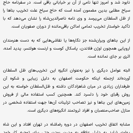
نابود شد و امروز تنها نامی از آن بر خیابانی باقی است. در سفرنامه حاج
سیاح مطلبی بدین مضمون آمده است که حاج سیاح علت تخریب بناها را
از ظل السلطان می‌پرسد و وی نامه ناصرالدین‌شاه را نشان می‌دهد که با
تأکید خواستار تخریب تمامی اماکن باقی‌مانده از دوران صفویان است.
از این بناهای ویران‌شده جز نگاره‌ها یا نقاشی‌هایی که به دست هنرمندان
اروپایی همچون اوژن فلاندن، پاسکال کوست و ارنست هولتسر، پدید آمده،
اثری بر جای نمانده است.
البته عوامل دیگری را نیز به‌عنوان انگیزه این تخریب‌های ظل السلطان
آورده‌اند ازجمله اینکه حکومت اصفهان به دلیل زیبایی و شکوه آن
طرفداران زیادی در میان شاهزادگان داشته و ظل‌السلطان خواسته به این
روش رقبای خود را دلسرد کند. همچنین کسب استفاده مالی از فروش
زمین‌های این بناها و نیز تصاحب تزئینات آن‌ها جهت استفاده شخصی در
منازل صاحب‌منصبان و افراد ثروتمند انگیزه‌های دیگری است.
مشابه اتفاق تخریب اصفهان در دوره رضاشاه در تهران افتاد و این شاه
پهلوی شاید به دلیل علاقه به مدرن بودن حتی برای توجیه کار خود