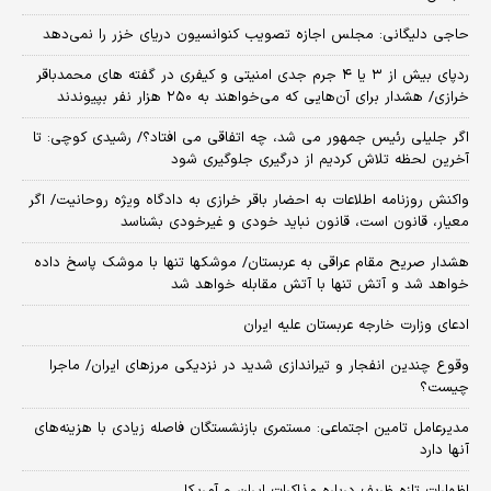
حاجی دلیگانی: مجلس اجازه تصویب کنوانسیون دریای خزر را نمی‌دهد
ردپای بیش از ۳ یا ۴ جرم جدی امنیتی و کیفری در گفته های محمدباقر
خرازی/ هشدار برای آن‌هایی که می‌خواهند به ۲۵۰ هزار نفر بپیوندند
اگر جلیلی رئیس جمهور می شد، چه اتفاقی می افتاد؟/ رشیدی کوچی: تا
آخرین لحظه تلاش کردیم از درگیری جلوگیری شود
واکنش روزنامه اطلاعات به احضار باقر خرازی به دادگاه ویژه روحانیت/ اگر
معیار، قانون است، قانون نباید خودی و غیرخودی بشناسد
هشدار صریح مقام عراقی به عربستان/ موشکها تنها با موشک پاسخ داده
خواهد شد و آتش تنها با آتش مقابله خواهد شد
ادعای وزارت خارجه عربستان علیه ایران
وقوع چندین انفجار و تیراندازی شدید در نزدیکی مرز‌های ایران/ ماجرا
چیست؟
مدیرعامل تامین اجتماعی: مستمری بازنشستگان فاصله زیادی با هزینه‌های
آنها دارد
اظهارات تازه ظریف درباره مذاکرات ایران و آمریکا