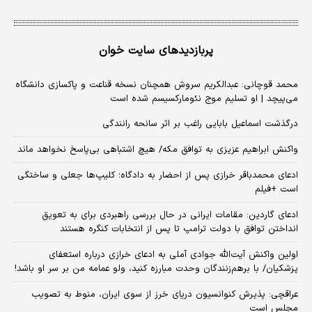
پربازدیدهای سایت خوان
محمد قوچانی: عبدالکریم سروش همچنان نسخه قناعت و پاکسازی دانشگاه
می‌پیچد | او تسلیم موج نئومارکسیسم شده است
درگذشت اسماعیل بابایی راغب بر اثر سانحه رانندگی
واکنش ابراهیم عزیزی به توافق مکه/ هیچ اشتباهی بی‌پاسخ نخواهد ماند
ادعای محمدباقر خرازی پس از احضار به دادگاه؛ کلیپ‌ها جعلی و ساختگی
است +فیلم
ادعای گاردین: مقامات ایرانی در حال بررسی راهبردی برای به تعویق
انداختن توافق با دولت ترامپ تا پس از انتخابات کنگره هستند
اولین واکنش آیت‌الله جوادی آملی به ادعای خرازی درباره استعفای
پزشکیان/ با برهم‌زنندگان وحدت مبارزه کنید، ولو عمامه من بر سر او باشد!
عراقچی: پذیرش کنوانسیون دریای خرز از سوی ایران، منوط به تصویب
مجلس است