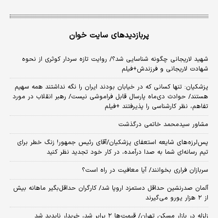
پربازدیدهای سایت خوان
شهید لاریجانی چگونه شناسایی شد؟/ روایت تازه سردار کوثری از نحوه
شهادت لاریجانی و فرزندش+فیلم
پزشکیان: تنها کسانی که در خیابان بودند ایران را نگه نداشتند همه سهیم
هستند/ حوادث دی‌ماه پارسال قابل فراموشی نیست/ رهبر انقلاب در مورد
تفاهم، نظر کارشناسی را پذیرفتند +فیلم
مشاور سیدمحمد خاتمی درگذشت
پس‌لرزه‌های شایعه استعفای پزشکیان/آقای رئیس جمهور! زنگ خطر برای
تیم رسانه‌ای شما به صدا درآمده، در کار خود تجدید نظر کنید
سربازان فراری بخوانند/ آیا معافیت در راه است؟
آلمان صدرنشین حداقل دستمزد اروپا شد/ کارگران حداقل‌بگیر ماهانه بیش
از ۲ هزار یورو می‌گیرند
زلزله در بازار مسکن تهران/ قیمت‌ها ۲ برابر شد، خریدار ناپدید شد