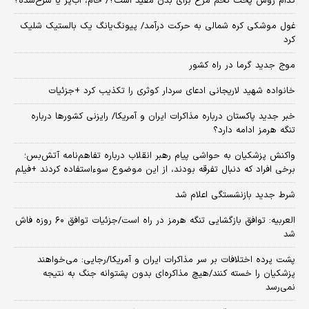
کدام روش پخت تخم مرغ برای بدن مفید است؟/ خام، آب‌پز یا سرخ‌شده؟
غول موشکی کره شمالی به حرکت درآمد/ پیونگ‌یانگ یک بالستیک شلیک
کرد
موج جدید گرما در راه کشور
خانواده شهید لاریجانی ادعای سردار کوثری را تکذیب کرد +جزئیات
خبر جدید پاکستان درباره مذاکرات ایران و آمریکا/ رایزنی کشورها درباره
تنگه هرمز ادامه دارد؟
واکنش پزشکیان به حواشی پیام رهبر انقلاب درباره تفاهم‌نامه آتش‌بس؛
برخی افراد که دنبال تفرقه بودند، از این موضوع سوءاستفاده کردند +فیلم
شرط جدید بازنشستگی اعلام شد
العربیه: توافق بازگشایی تنگه هرمز در راه است/جزئیات توافق ۶۰ روزه فاش
شد
پشت پرده اختلافات بر سر مذاکرات ایران و آمریکا/رجایی: می‌خواهند
پزشکیان را خسته کنند/هیچ مذاکره‌ای بدون پشتوانه جنگ به نتیجه
نمی‌رسد