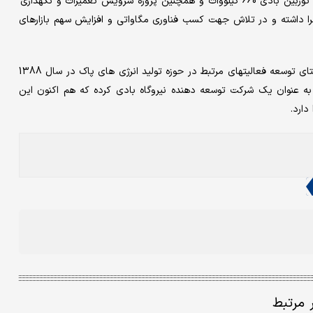
در حال حاضر نیز شرکت صبا نیرو پروژه طراحی و تولید 34 دستگاه توربین بادی 660 کیلووات و همچنین پروژه سرویس تعمیرات و نگهداری
جیل را در دست اجرا داشته و در تلاش جهت کسب فناوری مگاواتی و افزایش سهم بازارهای
هلدینگ گروه صنعتی سدید بعنوان یکی از شرکتهای برترکشور، در راستای توسعه فعالیتهای مرتبط در حوزه تولید انرژی های پاک در سال 1388
به عنوان یک شرکت توسعه دهنده نیروگاه بادی کرده که هم اکنون این
ر مرتبط