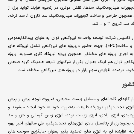
هیزات هیدرومکانیک سدها، نقش موثری در زنجیره فرآیند تولید برق از
نیروگاه های برق آبی کشور ایفا و موفق به اجرای پروژه های بزرگ ملی همچون طراحی و ساخت تجهیزات هیدرومکانیک سد کارون 1، سد کرخه،
ن 3 و ... شد.
وه صنعتی سدید در سال 1383 با مشارکت در تاسیس شرکت توسعه واحداث نیروگاهی توان به عنوان پیمانکارعمومی
(GC)، فعالیت در زمینه احداث نیروگاه های تولید برق به روش طرح و ساخت(EPC)، جهت حضور درپروژه های نیروگاهی شامل نیروگاه های
 به اجرای پروژه های مختلفی همچون پروژه نیروگاه گازی عسلویه، پروژه
روگاهی توان هم اینک بعنوان یکی از شرکتهای تابعه هلدینگ گروه صنعتی
ود، درصدد افزایش سهم بازار در پروژه های نیروگاهی مختلف است.
کشور
ار گازهای گلخانه‌ای و مسایل زیست محیطی، ضرورت توجه بیش از پیش
 انرژی تجدیدپذیر درچرخه طبیعت به‌صورت خود به خود ایجاد میشوند و
رشیدی، انرژی بادی، انرژی زیست توده، انرژی زمین گرمایی و جزر و مد
برخورداری از پتانسیل بالای انرژی‌های تجدیدپذیر، طی سالهای اخیر بهره
و توجه فزاینده ای به انرژی های تجدید پذیر بعنوان جایگزین سوخت های