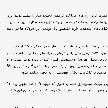
رف انرژی، راه های مشارکت انرژیهای تجدید پذیر را درسبد تولید انرژی
کشور مدنظر قرار داده است و در این ارتباط نیز در ماده 139 قانون برنامه پنجم توسعه کشور،نصب و راه اندازی 5000 مگاوات برق حاصل از
قراردادهای بلندمدت خرید تضمینی برق تولیدی این نیروگاه ها نیز باعث
در این راستا هلدینگ گروه صنعتی سدید با تاسیس شرکت صبا نیرو در سال 1380 طراحی و تولید توربین های بادی 660 و 710 کیلو واتی را با
تولید کننده توربین های بادی درکشور، پروژه های مختلفی، مانند نصب و
برای احداث نیروگاه 90 مگاواتی در مزارع بادی منجیل، هرزویل و سیاهپوش استان گیلان، پروژه تولید، نصب و راه
اندازی 43 واحد توربین 660 کیلو واتی برای احداث مزرعه بادی بینالود استان خراسان رضوی، پروژه تولید، نصب و راه اندازی 4 واحد توربین 660
ضمن آنکه طی سالیان گذشته بخش عمده‌ای از توربین‌های بادی این شرکت، بومی‌سازی شده به طوری که تولید 90 درصد تجهیز برج، 80
درصد تجهیز پره و 50 درصد تجهیز ناسل در داخل انجام می‌شود. در واقع به طور میانگین بیش از 70 درصد توربین های بادی این شرکت،