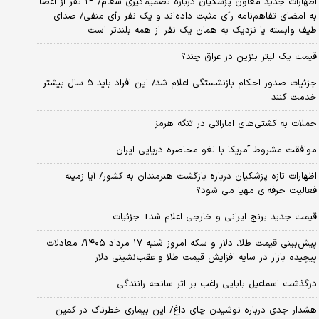
اظهارات جدید معاون پزشکیان درباره تصمیم‌گیری شعام/ ۱۲ نفر از اعضا
به امضای تفاهم‌نامه رأی مثبت داده‌اند و یک نفر رأی منفی/ صدای
طیف وابسته یا نزدیک به همان یک نفر از همه بلندتر است
قیمت یک لیتر بنزین در عراق چند؟
جزئیات صدور احکام بازنشستگی اعلام شد/ این افراد باید ۵ سال بیشتر
خدمت کنند
حملات به کشتی‌های اماراتی در تنگه هرمز
موافقت مشروط آمریکا با لغو محاصره دریایی ایران
اظهارات تازه پزشکیان درباره بازگشت هنرمندان به کشور/ آیا زمینه
فعالیت حرفه‌ای مهیا می شود؟
قیمت جدید برنج ایرانی و خارجی اعلام شد+ جزئیات
پیش‌بینی قیمت طلا، دلار و سکه امروز شنبه ۱۷ مرداد ۱۴۰۵/ معادلات
پیچیده بازار در سایه افزایش قیمت طلا و عقب‌نشینی دلار
درگذشت اسماعیل بابایی راغب بر اثر سانحه رانندگی
هشدار جدی درباره نوشیدن چای داغ/ این بیماری خطرناک در کمین