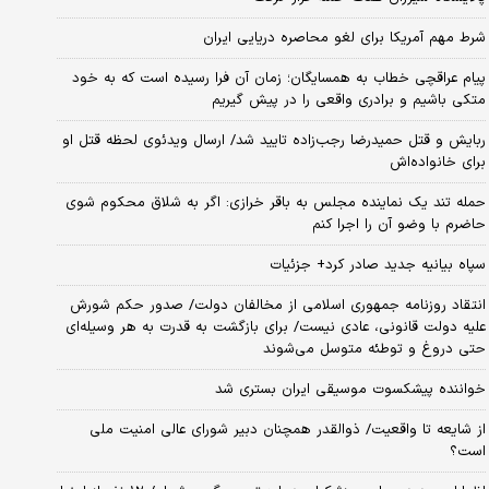
شرط مهم آمریکا برای لغو محاصره دریایی ایران
پیام عراقچی خطاب به همسایگان؛ زمان آن فرا رسیده است که به خود
متکی باشیم و برادری واقعی را در پیش گیریم
ربایش و قتل حمیدرضا رجب‌زاده تایید شد/ ارسال ویدئوی لحظه قتل او
برای خانواده‌اش
حمله تند یک نماینده مجلس به باقر خرازی: اگر به شلاق محکوم شوی
حاضرم با وضو آن را اجرا کنم
سپاه بیانیه جدید صادر کرد+ جزئیات
انتقاد روزنامه جمهوری اسلامی از مخالفان دولت/ صدور حکم شورش
علیه دولت قانونی، عادی نیست/ برای بازگشت به قدرت به هر وسیله‌ای
حتی دروغ و توطئه متوسل می‌شوند
خواننده پیشکسوت موسیقی ایران بستری شد
از شایعه تا واقعیت/ ذوالقدر همچنان دبیر شورای ‌عالی امنیت ملی
است؟