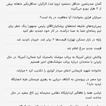
آلمان صدرنشین حداقل دستمزد اروپا شد/ کارگران حداقل‌بگیر ماهانه بیش
از ۲ هزار یورو می‌گیرند
سربازان فراری بخوانند/ آیا معافیت در راه است؟
پس‌لرزه‌های شایعه استعفای پزشکیان/آقای رئیس جمهور! زنگ خطر برای
تیم رسانه‌ای شما به صدا درآمده، در کار خود تجدید نظر کنید
زلزله در بازار مسکن تهران/ قیمت‌ها ۲ برابر شد، خریدار ناپدید شد
قیمت جدید مرغ اعلام شد
واکنش ارتش آمریکا به پرتاب موشک بالستیک کره شمالی/ آمریکا: در حال
رایزنی با متحدان درباره پرتاب موشک‌های اخیر هستیم
خانواده شهید لاریجانی ادعای سردار کوثری را تکذیب کرد +جزئیات
چرا مصر در پیوستن به ائتلاف دریایی به رهبری عربستان علیه انصارالله
تردید دارد؟
ترامپ همه را غافلگیر کرد/پایگاه نظامی محرمانه زیر کاخ سفید در حال
ساخت است