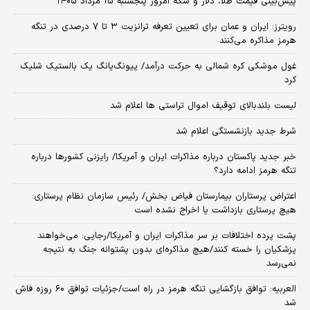
پیش‌بینی قیمت طلا، دلار و سکه امروز پنجشنبه ۱۵ مرداد ۱۴۰۵
رویترز: ایران و عمان برای تعیین تعرفه ترانزیت ۳ تا ۷ درصدی در تنگه
هرمز مذاکره می‌کنند
غول موشکی کره شمالی به حرکت درآمد/ پیونگ‌یانگ یک بالستیک شلیک
کرد
لیست بلندبالای توقیف اموال تراستی ها اعلام شد
شرط جدید بازنشستگی اعلام شد
خبر جدید پاکستان درباره مذاکرات ایران و آمریکا/ رایزنی کشورها درباره
تنگه هرمز ادامه دارد؟
اعتراض پرستاران بیمارستان فیاض بخش/ رئیس سازمان نظام پرستاری:
هیچ پرستاری بازداشت یا اخراج نشده است
پشت پرده اختلافات بر سر مذاکرات ایران و آمریکا/رجایی: می‌خواهند
پزشکیان را خسته کنند/هیچ مذاکره‌ای بدون پشتوانه جنگ به نتیجه
نمی‌رسد
العربیه: توافق بازگشایی تنگه هرمز در راه است/جزئیات توافق ۶۰ روزه فاش
شد