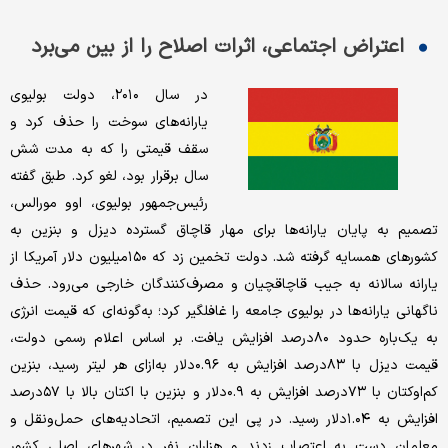
اعتراض اجتماعی، اثرات اصلاح را از بین می‌برد
در سال ۲۰۱۰، دولت بولیوی
یارانه‌های سوخت را حذف کرد و
سقف قیمتی‌ را که به مدت شش
سال برقرار بود، لغو کرد. طبق گفته
رئیس‌جمهور بولیوی، اوو مورالس،
تصمیم به پایان یارانه‌ها برای مهار قاچاق گسترده دیزل و بنزین به
کشورهای همسایه گرفته شد. دولت تخمین زد که ۱۵۰‌میلیون دلار آمریکا از
یارانه سالانه به جیب قاچاقچیان و مصرف‌کنندگان خارجی می‌رود. حذف
ناگهانی یارانه‌ها در بولیوی جامعه را غافلگیر کرد؛ به‌گونه‌ای که قیمت انرژی
به یک‌باره حدود ۸۰‌درصد افزایش یافت. بر اساس اعلام رسمی دولت،
قیمت دیزل با ۸۳‌درصد افزایش به ۰.۹۶دلار به‌ازای هر لیتر رسید، بنزین
کم‌اوکتان با ۷۳‌درصد افزایش به ۰.۹دلار و بنزین با اکتان بالا با ۵۷‌درصد
افزایش به ۱.۰۴دلار رسید. در پی این تصمیم، اتحادیه‌های حمل‌ونقل و
معلمان دست به اعتصاب زدند و هزاران نفر در شهرهای اصلی کشور