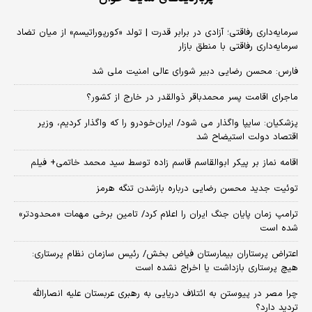
سرمایه‌داری رفاقتی؛ آزادی در برابر قدرت | تولد «کورپوراتیسم» از میان تضاد
سرمایه‌داری رفاقتی با منطق بازار
فارس: محسن رضایی دبیر شورای عالی امنیت ملی شد
ماجرای اقامت پسر محمدباقر ذوالقدر در خارج از کشور؟
پزشکیان: سایپا واگذار می شود/ ایران‌خودرو را که واگذار کردیم، وزیر
اقتصاد دولت استیضاح شد
اقامه نماز بر پیکر ابوالقاسم قاسم زاده توسط سید محمد خاتمی+ فیلم
توئیت جدید محسن رضایی درباره بازشدن تنگه هرمز
ترامپ زمان پایان جنگ ایران را اعلام کرد/ تامین برخی مهمات «محدودتر»
شده است
اعتراض پرستاران بیمارستان فیاض بخش/ رئیس سازمان نظام پرستاری:
هیچ پرستاری بازداشت یا اخراج نشده است
چرا مصر در پیوستن به ائتلاف دریایی به رهبری عربستان علیه انصارالله
تردید دارد؟