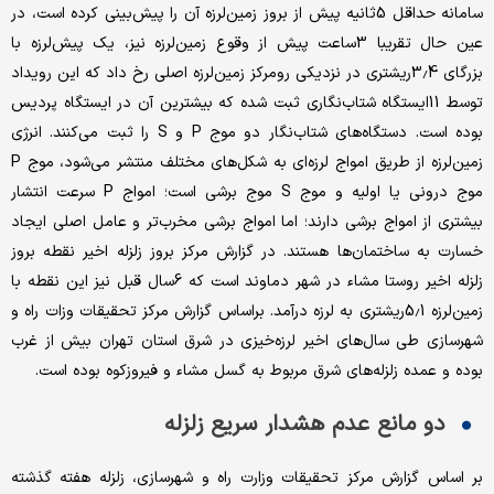
سامانه حداقل 5ثانیه پیش از بروز زمین‌لرزه آن را پیش‌بینی کرده است، در
عین حال تقریبا 3ساعت پیش از وقوع زمین‌لرزه نیز، یک پیش‌لرزه با
بزرگای 3.4ریشتری در نزدیکی رومرکز زمین‌لرزه اصلی رخ داد که این رویداد
توسط 11ایستگاه شتاب‌نگاری ثبت شده که بیشترین آن در ایستگاه پردیس
بوده است. دستگاه‌های شتاب‌نگار دو موج P و S را ثبت می‌کنند. انرژی
زمین‌لرزه از طریق امواج لرزه‌ای به شکل‌های مختلف منتشر می‌شود، موج P
موج درونی یا اولیه و موج S موج برشی است؛ امواج P سرعت انتشار
بیشتری از امواج برشی دارند؛ اما امواج برشی مخرب‌تر و عامل اصلی ایجاد
خسارت به ساختمان‌ها هستند. در گزارش مرکز بروز زلزله اخیر نقطه بروز
زلزله اخیر روستا مشاء در شهر دماوند است که 6سال قبل نیز این نقطه با
زمین‌لرزه 5.1ریشتری به لرزه درآمد. براساس گزارش مرکز تحقیقات وزات راه و
شهرسازی طی سال‌های اخیر لرزه‌خیزی در شرق استان تهران بیش از غرب
بوده و عمده زلزله‌های شرق مربوط به گسل مشاء و فیروزکوه بوده است.
دو مانع عدم هشدار سریع زلزله
بر اساس گزارش مرکز تحقیقات وزارت راه و شهرسازی، زلزله هفته گذشته