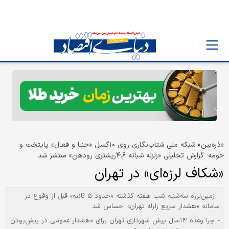
«ذره‌بین» شبکه ملی شتاب‌نگاری روی ۱۰گسل «جنبا و فعال» پایتخت و
حومه؛ گزارش تحلیلی «زلزله شبانه ۴.۶ریشتری رودهن» منتشر شد
«شکاف لرزه‌ای» در تهران
- زمین‌لرزه سه‌شنبه شب هفته گذشته «حدود ۵ ثانیه» قبل‌ از وقوع در
سامانه «هشدار سریع زلزله تهران» احساس شد
- چرا وعده ۱۴سال پیش شهرداری تهران برای «هشدار عمومی در پیش‌بودن