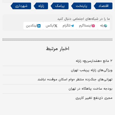
اقتصاد
پایتخت
پیامک
زلزله
شهرداری
ما را در شبکه‌های اجتماعی دنبال کنید
بله
اینستاگرم
تلگرام
ایکس
لینکدین
اخبار مرتبط
۲ مانع «هشدار‌سریع» زلزله
ویژگی‌های زلزله پریشب تهران
تهرانی‌های جنگ‌زده منتظر «وام اسکان موقت» نباشند
بودجه ساخت پناهگاه در تهران
مجری ذی‌نفع تغییر کاربری