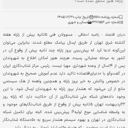
زلزله» هنوز محقق نشده است؟
شماره روزنامه:
۶۵۷۰
تاریخ چاپ:
۱۴۰۵/۰۲/۳۰
شماره خبر:
۴۲۷۱۵۵۲
مسکن و شهری
مسوولان فنی ۵ثانیه پیش از زلزله هفته
دنیای اقتصاد - راضیه احقاقی :
گذشته شرق تهران از طریق ارسال پیامک مطلع شدند؛ بنابراین می‌توان
این‌گونه ادعا کرد که پیش‌بینی بروز زلزله چند ثانیه پیش از وقوع آن در
کشور به مرحله عملیاتی رسیده، هرچند هنوز امکان اطلاع به شهروندان
پس از ۱۴سال از وعده شهرداری مهیا نیست. رئیس مرکز شتاب‌نگاری ایران
در گفت‌وگو با «دنیای‌اقتصاد» تاکید دارد عدم آموزش صحیح به شهروندان
در خصوص واکنش به خبر بروز زلزله و همچنین واهمه از هک سیستمی
مانع از آن می‌شود که هشدار بروز زلزله به شهروندان ارسال شود. با این
وجود داده‌های شبکه ملی شتاب‌نگاری از آن حکایت دارد که زلزله روز
۲۲اردیبهشت تهران ۵ثانیه پیش از وقوع از طریق شتاب‌نگارهای موجود و
به واسطه شناسایی موج اولیهP پیش‌بینی شده، البته برای تکمیل شبکه
شتاب‌نگاری در تهران و بهبود سیستم هشدار سریع به ۵۰دستگاه شتاب‌نگار
جدید نیاز است؛ موضوعی که هزینه ۱۵۰‌میلیارد تومانی به دنبال دارد.