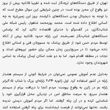
تهران از طریق دستگاه‌های لرزه‌نگار ثبت شده و تقریبا 5ثانیه پیش از بروز
نیز وقوع آن محرز بوده است؛ در چنین شرایطی این سوال مطرح است که
با توجه به دیجیتال بودن دستگاه‌های ذکرشده، بروز این زمین‌لرزه به چه
کسانی اطلاع داده شده است. محمد پورمحمد شاهوار، رئیس شبکه ملی
شتاب‌نگاری، در گفت‌وگو با «دنیای اقتصاد» تاکید کرد که براساس
دستگاه‌های شتاب‌نگار نصب‌شده، این زلزله حدود 5ثانیه پیش از آنکه
توسط مردم حس شود از طریق پیامک به مسوولان فنی و استانی اطلاع
داده می‌شود تا در سریع‌ترین زمان ممکن برای حضور نیروهای امداد و
نجات در منطقه اقدام شود. اما به دو علت امکان ارسال پیامک به تمامی
شهروندان وجود ندارد.
به‌دلیل عدم آموزش عمومی نمی‌توان در شرایط کنونی از سیستم هشدار
زلزله در کشور استفاده کرد. اول ژانویه ۲۰۲۴ زلزله‌ای بزرگ با شتاب 2.5برابر
زلزله بم در ژاپن به وقوع پیوست؛ مردم آنجا با دریافت پیام از سیستم
هشدار سریع، به سرعت مناطق امن در نزدیکی محل قرارگیری خود را
شناسایی کرده و در آن پناه گرفتند. اما اگر مردم آموزش درستی ندیده
باشند، نه‌تنها نمی‌توانند از فرصت ایجادشده برای پناه گرفتن استفاده کنند