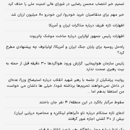
تسنیم خبر انتصاب محسن رضایی در شورای عالی امنیت ملی را حذف کرد
خبر مهم برای متقاضیان خرید خودرو/ این خودرو ۸۰ میلیون ارزان شد
اظهارات تازه ظریف درباره مذاکرات ایران و آمریکا
اظهارات رئیس جمهور اوکراین درباره ساخت موشک پاتریوت
راه‌حل روسیه برای پایان جنگ ایران و آمریکا/ اولیانوف چه پیشنهادی مطرح
کرد؟
زئیس سازمان هواپیمایی: گزارش ورود هواگردها ٣٠ دقیقه قبل از حمله به
بیت رهبری صحت ندارد
روایت پزشکیان از جلسه با رهبر شهید انقلاب درباره استیضاح وزرا/ عده‌ای
در داخل نمی‌خواهند تحریم‌ها برداشته شود/ خیلی ها دلشان می خواست
من استعفا بدهم اما ...
سقوط مرگبار بالگرد در این منطقه/ ۴ نفر جان باختند
ادعای تازه سنتکام درباره ناو «آبراهام لینکلن» و محاصره دریایی ایران/
بیش از ۳۰ کشتی اجازه عبور گرفتند
یک ادعا درباره محل پناهگاه‌ رهبر شهید انقلاب + فیلم