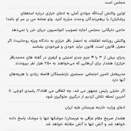
مجلس است
اولین واکنش آیت‌الله جوادی آملی به ادعای خرازی درباره استعفای
پزشکیان/ با برهم‌زنندگان وحدت مبارزه کنید، ولو عمامه من بر سر او باشد!
حاجی دلیگانی: مجلس اجازه تصویب کنوانسیون دریای خزر را نمی‌دهد
واکنش روزنامه اطلاعات به احضار باقر خرازی به دادگاه ویژه روحانیت/ اگر
معیار، قانون است، قانون نباید خودی و غیرخودی بشناسد
ردپای بیش از ۳ یا ۴ جرم جدی امنیتی و کیفری در گفته های محمدباقر
خرازی/ هشدار برای آن‌هایی که می‌خواهند به ۲۵۰ هزار نفر بپیوندند
مدیرعامل تامین اجتماعی: مستمری بازنشستگان فاصله زیادی با هزینه‌های
آنها دارد
اگر جلیلی رئیس جمهور می شد، چه اتفاقی می افتاد؟/ رشیدی کوچی: تا
آخرین لحظه تلاش کردیم از درگیری جلوگیری شود
ادعای وزارت خارجه عربستان علیه ایران
هشدار صریح مقام عراقی به عربستان/ موشکها تنها با موشک پاسخ داده
خواهد شد و آتش تنها با آتش مقابله خواهد شد