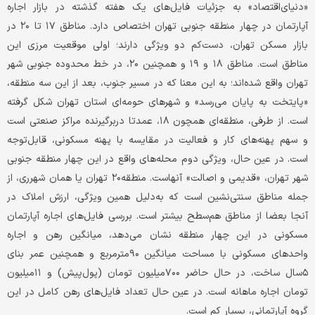
«دنیای‌اقتصاد» به جزئیات فایل‌های یک هفته گذشته در بازار اجاره
آپارتمان در چهار منطقه جنوبی تهران اختصاص دارد. مناطق ۱۷ تا ۲۰ در
بازار مسکن تهران، دست‌کم دو ویژگی دارند؛ اولی موقعیت مرزی این
مناطق است. مناطق ۱۸ و ۱۹ و همچنین ۲۰، در خط محدوده جنوبی شهر
تهران واقع‌ شده‌اند؛ به این معنا که در مسیر جنوب، بعد از این سه منطقه،
«پایتخت به پایان می‌رسد» و شهرهای حومه‌ای استان تهران شکل گرفته
است. از طرفی، منطقه‌ای همچون ۱۸، عمدتا دربرگیرنده مراکز صنعتی است
و سهم پهنه‌های کار و فعالیت در مقایسه با پهنه مسکونی، قابل‌توجه
است. در عین حال، ویژگی دوم محله‌های واقع در این چهار منطقه جنوبی
شهر تهران، «قدیمی و اصالت» آنهاست. منطقه۲۰ تهران یا همان شهرری، از
جمله مناطق سنتی‌نشین است که به‌دلیل همین ویژگی، ارزش املاک در
آنجا بعضا از مناطق هم‌سطح بیشتر است. بررسی فایل‌های اجاره آپارتمان
مسکونی در این چهار منطقه نشان می‌دهد، میانگین رهن و اجاره
واحدهای مسکونی با مساحت میانگین ۹۰مترمربع و همچنین عمر بنای
۵سال ساخت، در حال حاضر ۷۰۰میلیون تومان (پول‌پیش) و ۱۱میلیون
تومان اجاره ماهانه است. در عین حال تعداد فایل‌های رهن کامل در این
گروه آپارتمانی، بسیار کم است.