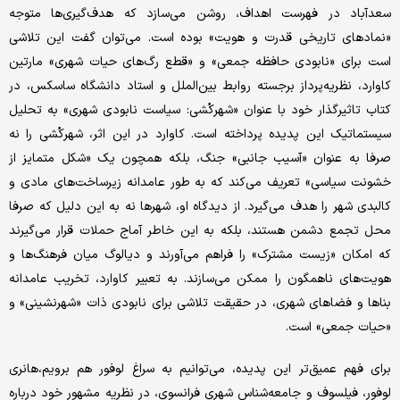
سعدآباد در فهرست اهداف، روشن می‌سازد که هدف‌گیری‌ها متوجه
«نمادهای تاریخی قدرت و هویت» بوده است. می‌توان گفت این تلاشی
است برای «نابودی حافظه جمعی» و «قطع رگ‌های حیات شهری» مارتین
کاوارد، نظریه‌پرداز برجسته روابط بین‌الملل و استاد دانشگاه ساسکس، در
کتاب تاثیرگذار خود با عنوان «شهرکُشی: سیاست نابودی شهری» به تحلیل
سیستماتیک این پدیده پرداخته است. کاوارد در این اثر، شهرکُشی را نه
صرفا به عنوان «آسیب جانبی» جنگ، بلکه همچون یک «شکل متمایز از
خشونت سیاسی» تعریف می‌کند که به طور عامدانه زیرساخت‌های مادی و
کالبدی شهر را هدف می‌گیرد. از دیدگاه او، شهرها نه به این دلیل که صرفا
محل تجمع دشمن هستند، بلکه به این خاطر آماج حملات قرار می‌گیرند
که امکان «زیست مشترک» را فراهم می‌آورند و دیالوگ میان فرهنگ‌ها و
هویت‌های ناهمگون را ممکن می‌سازند. به تعبیر کاوارد، تخریب عامدانه
بناها و فضاهای شهری، در حقیقت تلاشی برای نابودی ذات «شهرنشینی» و
«حیات جمعی» است.
برای فهم عمیق‌تر این پدیده، می‌توانیم به سراغ لوفور هم برویم،‌هانری
لوفور، فیلسوف و جامعه‌شناس شهری فرانسوی، در نظریه مشهور خود درباره