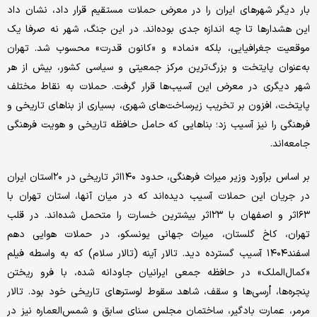
بار دیگر شهرهای ایران را در معرض حملات مستقیم قرار داد، نشان داد
این هشدارها تا چه اندازه جدی بوده‌اند. در این جنگ، شهر نه صرفا یک
موقعیت جغرافیایی، بلکه «نماد» و «کانون قدرت» محسوب شد. تهران
به‌عنوان پایتخت و بزرگ‌ترین مرکز جمعیتی و سیاسی کشور، بیش از هر
شهر دیگری در معرض این آسیب‌ها قرار گرفت. حملات به نقاط مختلف
پایتخت، افزون بر تخریب زیرساخت‌های شهری، بسیاری از بناهای تاریخی و
فرهنگی را نیز آسیب زد؛ بناهایی که حامل حافظه تاریخی و هویت فرهنگی
جامعه‌اند.
بر اساس برآورد وزیر میراث فرهنگی، حدود ۱۴۰اثر تاریخی در ۲۰استان ایران
در جریان این حملات آسیب دیده‌اند که در میان آنها، استان تهران با
۶۳اثر و اصفهان با ۲۳اثر بیشترین خسارت را متحمل شده‌اند. در قلب
تهران، کاخ گلستان، میراث جهانی یونسکو، در حملات هوایی دهم
اسفند۱۴۰۴ آسیب گسترده دید. تالار آینه (تالار سلام) که به واسطه فیلم
«کمال‌الملک» در حافظه جمعی ایرانیان جاودانه شده، با فرو ریختن
پنجره‌ها، اُرسی‌ها و سقف، شاهد سقوط لوسترهای تاریخی خود بود. تالار
مرمر، عمارت بادگیر، ساختمان مجلس سنای سابق و شمس‌العماره نیز در