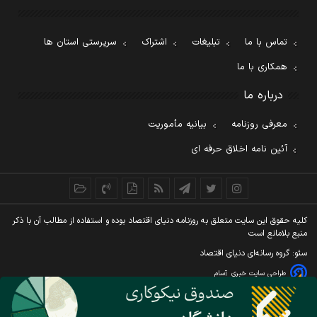
تماس با ما
تبلیغات
اشتراک
سرپرستی استان ها
همکاری با ما
درباره ما
معرفی روزنامه
بیانیه مأموریت
آئین نامه اخلاق حرفه ای
کليه حقوق اين سايت متعلق به روزنامه دنيای اقتصاد بوده و استفاده از مطالب آن با ذکر
منبع بلامانع است
سئو: گروه رسانه‌ای دنیای اقتصاد
طراحی سایت خبری
آسام