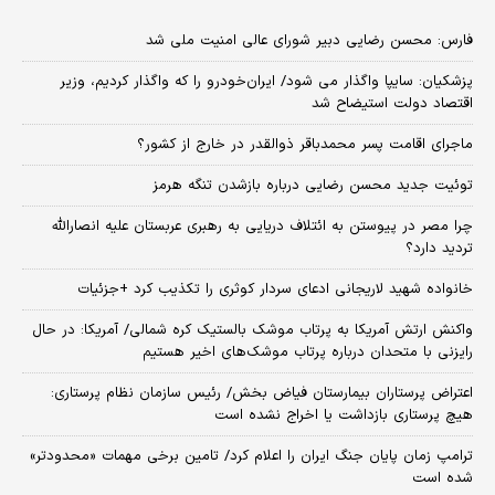
فارس: محسن رضایی دبیر شورای عالی امنیت ملی شد
پزشکیان: سایپا واگذار می شود/ ایران‌خودرو را که واگذار کردیم، وزیر
اقتصاد دولت استیضاح شد
ماجرای اقامت پسر محمدباقر ذوالقدر در خارج از کشور؟
توئیت جدید محسن رضایی درباره بازشدن تنگه هرمز
چرا مصر در پیوستن به ائتلاف دریایی به رهبری عربستان علیه انصارالله
تردید دارد؟
خانواده شهید لاریجانی ادعای سردار کوثری را تکذیب کرد +جزئیات
واکنش ارتش آمریکا به پرتاب موشک بالستیک کره شمالی/ آمریکا: در حال
رایزنی با متحدان درباره پرتاب موشک‌های اخیر هستیم
اعتراض پرستاران بیمارستان فیاض بخش/ رئیس سازمان نظام پرستاری:
هیچ پرستاری بازداشت یا اخراج نشده است
ترامپ زمان پایان جنگ ایران را اعلام کرد/ تامین برخی مهمات «محدودتر»
شده است