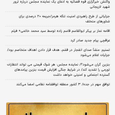
واکنش خبرگزاری قوه قضائیه به ادعای یک نماینده مجلس درباره ترور
شهید لاریجانی
جزئیاتی از طرح راهبردی امنیت تنگه هرمز/جریمه ۲۰ درصدی برای
شناورهای متخلف
اقامه نماز بر پیکر ابوالقاسم قاسم زاده توسط سید محمد خاتمی+ فیلم
عراقچی پیام جدید صادر کرد
تسنیم: منشأ صدای انفجار در قشم، هدف قرار دادن اهداف متخاصم بود/
جزئیات اعلام می‌شود
بنزین گران می‌شود؟/ نماینده مجلس: هر شوک قیمتی می تواند انتظارات
تورمی را تشدید کند/ در شرایط جنگی افزایش قیمت بنزین پیامدهای
گسترده اجتماعی و امنیتی خواهد داشت
توافق مهم در جده/ ۳ کشور منطقه توافقنامه نظامی امضا می‌کنند