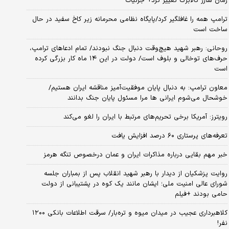
زمان شارژ کالابرگ تغییر کرد+ جزئیات
ترامپ همه را غافلگیر کرد/پایگاه نظامی محرمانه زیر کاخ سفید در حال
ساخت است
روحانی: رهبر شهید هیچ‌وقت دنبال جنگ نبودند/ تمام ادعاهای ترامپ،
حرف‌های توخالی و بلوف است/ دولت در این ۱۴ ماه کار بزرگی کرده
است
معاون ترامپ: به دنبال پایان موفقیت‌آمیز مناقشه ایران هستیم/
خوشحال می‌شوم ایرانی ها مرا مسئول پایان جنگ بدانند
رویترز: آمریکا برخی تحریم‌های مرتبط با ایران را لغو می‌کند
تعرفه‌های پرستاری ۶۰ درصد افزایش یافت
خبر مهم بقایی درباره مذاکرات ایران و عمان درخصوص تنگه هرمز
روایت پزشکیان از دیدار با رهبر شهید انقلاب پس از بمباران جلسه
شورای عالی امنیت ملی؛ ایشان مانند یک کوه در پشتیبانی از دولت
حامی بودند +فیلم
کلاهبرداری عجیب در میدان میوه و تره‌بار/ سرقت اطلاعات بانکی ۱۲۰۰
نفر!