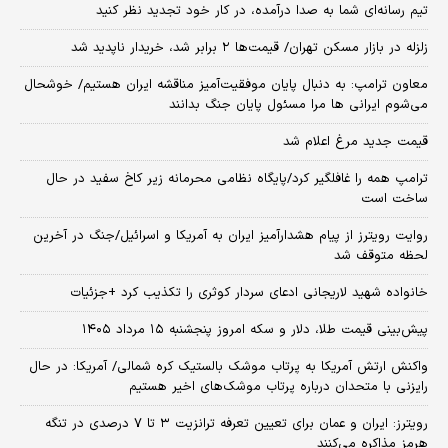
تیم رسانه‌ای شما به صدا درآمده، در کار خود تجدید نظر کنید
زلزله در بازار مسکن تهران/ قیمت‌ها ۲ برابر شد، خریدار ناپدید شد
معاون ترامپ: به دنبال پایان موفقیت‌آمیز مناقشه ایران هستیم/ خوشحال
می‌شوم ایرانی ها مرا مسئول پایان جنگ بدانند
قیمت جدید مرغ اعلام شد
ترامپ همه را غافلگیر کرد/پایگاه نظامی محرمانه زیر کاخ سفید در حال
ساخت است
روایت رویترز از پیام هشدارآمیز ایران به آمریکا و اسرائیل/جنگ در آخرین
لحظه متوقف شد
خانواده شهید لاریجانی ادعای سردار کوثری را تکذیب کرد +جزئیات
پیش‌بینی قیمت طلا، دلار و سکه امروز پنجشنبه ۱۵ مرداد ۱۴۰۵
واکنش ارتش آمریکا به پرتاب موشک بالستیک کره شمالی/ آمریکا: در حال
رایزنی با متحدان درباره پرتاب موشک‌های اخیر هستیم
رویترز: ایران و عمان برای تعیین تعرفه ترانزیت ۳ تا ۷ درصدی در تنگه
هرمز مذاکره می‌کنند