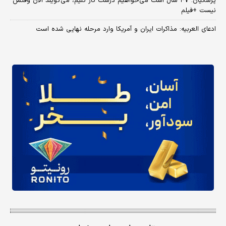
پزشکیان: ۴۷ سال است می‌خواهیم درست کار کنیم، می‌گویند الان وقتش
نیست +فیلم
ادعای العربیه: مذاکرات ایران و آمریکا وارد مرحله نهایی شده است