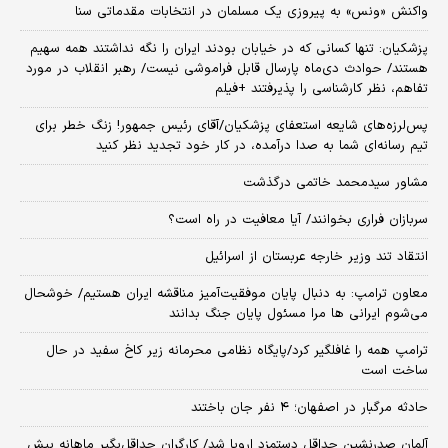
واکنش «ونس» به پیروزی یک مسلمان در انتخابات مقدماتی سنا
پزشکیان: تنها کسانی که در خیابان بودند ایران را نگه نداشتند همه سهیم
هستند/ حوادث دی‌ماه پارسال قابل فراموشی نیست/ رهبر انقلاب در مورد
تفاهم، نظر کارشناسی را پذیرفتند +فیلم
پس‌لرزه‌های شایعه استعفای پزشکیان/آقای رئیس جمهور! زنگ خطر برای
تیم رسانه‌ای شما به صدا درآمده، در کار خود تجدید نظر کنید
مشاور سیدمحمد خاتمی درگذشت
سربازان فراری بخوانند/ آیا معافیت در راه است؟
انتقاد تند وزیر خارجه عربستان از اسرائیل
معاون ترامپ: به دنبال پایان موفقیت‌آمیز مناقشه ایران هستیم/ خوشحال
می‌شوم ایرانی ها مرا مسئول پایان جنگ بدانند
ترامپ همه را غافلگیر کرد/پایگاه نظامی محرمانه زیر کاخ سفید در حال
ساخت است
حادثه مرگبار در اصفهان؛ ۴ نفر جان باختند
آلمان صدرنشین حداقل دستمزد اروپا شد/ کارگران حداقل‌بگیر ماهانه بیش