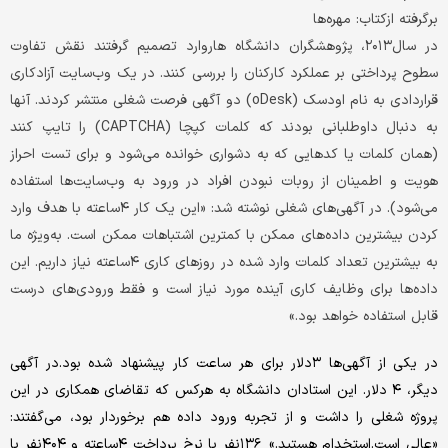
برگرفته ازكتاب: مهره‌ها
در سال۲۰۱۳، پژوهشگران دانشگاه هاروارد تصمیم گرفتند نقش تفاوت
سطوح پرداختی بر عملکرد کارکنان را بررسی کنند. در یک وب‌سایت آزادکاری
قراردادی به نام اودسک (oDesk) دو آگهی فرصت شغلی منتشر کردند. آنها
به دنبال داوطلبانی بودند که کلمات کپچا (CAPTCHA) را تایپ کنند
(همان کلمات یا کدهایی که به دشواری خوانده می‌‌شود و برای تست احراز
هویت و اطمینان از روبات نبودن افراد در ورود به وب‌سایت‌‌ها استفاده
می‌‌شود). در آگهی‌‌های شغلی نوشته شد: «این یک کار ۴ساعته با هدف وارد
کردن بیشترین داده‌های ممکن با کمترین اشتباهات ممکن است. به‌‌ویژه ما
به بیشترین تعداد کلمات وارد شده در روزهای کاری ۴ساعته نیاز داریم. این
داده‌ها برای وظایف کاری آینده مورد نیاز است و فقط ورودی‌‌های درست
قابل استفاده خواهد بود.»
در یکی از آگهی‌‌ها ۳دلار برای هر ساعت کار پیشنهاد شده بود.در آگهی
دیگر، ۴ دلار. این استادان دانشگاه به هرکس که تقاضای همکاری در این
پروژه شغلی را داشت و از تجربه ورود داده هم برخوردار بود، می‌‌گفتند:
«عالی است.استخدام هستید.» ۱۳۶نفر با نرخ پرداخت ۴ساعته و ۴۰۴نفر با