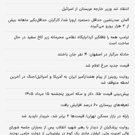
انتقاد تند وزیر خارجه عربستان از اسرائیل
آلمان صدرنشین حداقل دستمزد اروپا شد/ کارگران حداقل‌بگیر ماهانه بیش
از ۲ هزار یورو می‌گیرند
ترامپ همه را غافلگیر کرد/پایگاه نظامی محرمانه زیر کاخ سفید در حال
ساخت است
حادثه مرگبار در اصفهان؛ ۴ نفر جان باختند
قیمت جدید مرغ اعلام شد
روایت رویترز از پیام هشدارآمیز ایران به آمریکا و اسرائیل/جنگ در آخرین
لحظه متوقف شد
پیش‌بینی قیمت طلا، دلار و سکه امروز پنجشنبه ۱۵ مرداد ۱۴۰۵
تعرفه‌های پرستاری ۶۰ درصد افزایش یافت
زلزله در بازار مسکن تهران/ قیمت‌ها ۲ برابر شد، خریدار ناپدید شد
روایت پزشکیان از دیدار با رهبر شهید انقلاب پس از بمباران جلسه شورای
عالی امنیت ملی؛ ایشان مانند یک کوه در پشتیبانی از دولت حامی بودند