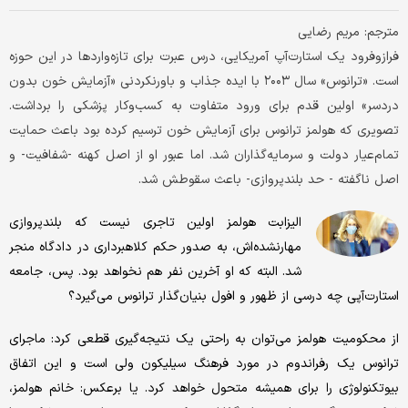
مترجم: مریم رضایی
فرازوفرود یک استارت‌آپ آمریکایی، درس عبرت برای تازه‌واردها در این حوزه
است. «ترانوس» سال ۲۰۰۳ با ایده جذاب و باورنکردنی «آزمایش خون بدون
دردسر» اولین قدم برای ورود متفاوت به کسب‌وکار پزشکی را برداشت.
تصویری که هولمز ترانوس برای آزمایش خون ترسیم کرده بود باعث حمایت
تمام‌عیار دولت و سرمایه‌گذاران شد. اما عبور او از اصل کهنه -شفافیت- و
اصل ناگفته - حد بلندپروازی- باعث سقوطش شد.
الیزابت هولمز اولین تاجری نیست که بلندپروازی
مهارنشده‌اش، به صدور حکم کلاهبرداری در دادگاه منجر
شد. البته که او آخرین نفر هم نخواهد بود. پس، جامعه
استارت‌آپی چه درسی از ظهور و افول بنیان‌گذار ترانوس می‌گیرد؟
از محکومیت هولمز می‌توان به راحتی یک نتیجه‌گیری قطعی کرد: ماجرای
ترانوس یک رفراندوم در مورد فرهنگ سیلیکون ولی است و این اتفاق
بیوتکنولوژی را برای همیشه متحول خواهد کرد. یا برعکس: خانم هولمز،