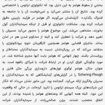
بخشی از سقوط هولمز به این دلیل بود که تکنولوژی ترانوس را اختصاصی
کرده بود، نتایج آن را منتشر نمی‌کرد و نمی‌خواست آن را با جامعه به
اشتراک بگذارد.» کارشناسان می‌گویند اگر هولمز در فرآیند بازبینی دقیق
شرکت کرده بود،‌ مشکلات تکنولوژی او قبل از اینکه سرمایه‌گذاران گول
بخورند، مشخص می‌شد. این موضوع هولمز را مجبور می‌کرد مسیرش را
تغییر دهد و شرکت را تعطیل کند و البته از محکوم شدن هم در امان
بماند. ماجرای قضایی هولمز همچنین کارآفرینان حوزه بیوتکنولوژی را
متقاعد می‌کند که در رویکردشان نسبت به سرمایه‌گذاران محتاط‌تر و
روراست‌تر باشند. چهار اتهامی که هولمز بابت آنها مجرم شناخته شد، در
مورد چگونگی اغراق کردن او در ارتباط شرکت با شرکای بالقوه است. به
عنوان مثال، هولمز لوگوی غول‌های داروسازی بزرگی مثل فایزر و
Schering-Plough را در گزارش‌های آزمایشگاهی که به سرمایه‌گذاران و
مدیران والگرینز ارائه می‌کرد، گنجانده بود. این مانور نشان می‌داد که انگار
این شرکت‌های بزرگ سیستم ترانوس را تایید کرده‌اند، در حالی که واقعیت
این نبود. البته همه آنهایی که وعده‌های هولمز را شنیده بودند، از این
اتفاق متعجب نشدند. بیژن صالحی‌زاده، از سرمایه‌گذاران شرکت