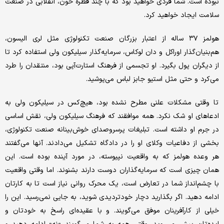
نبوده است. شما فردی خواهید بود که با چند قطره خون، انقلابی در صنعت
سلامت ایجاد خواهید کرد.
هولمز ۳۷ ساله از اعتبار بزرگان صنعت تکنولوژی مثل لری الیسون،
هم‌بنیان‌گذار اوراکل و دان لوکاس، سرمایه‌گذار سیلیکون ولی استفاده کرد تا
از دیگران پول بگیرد. او تجسمی از فرهنگ استارت‌آپی بود، منتقدان را طرد
می‌کرد و حتی مثل استیو جابز لباس می‌پوشید.
تا وقتی مشکلات علنی مطرح نشده بود، هیچ‌کس در سیلیکون ولی به
ادعاهای او شک نکرد. همه موافقند که فرهنگ سیلیکون ولی، نقش اساسی
در جرم او داشته است. تبلیغات پرسروصدای خوش‌بینانه صنعت تکنولوژی،
بخشی از دفاعیات وکلای او را در دادگاه تشکیل می‌دادند. آنها می‌گفتند
هر وعده‌ هولمز که به واقعیت نپیوسته، در مورد آینده بوده است. این
همان چیزی است که سرمایه‌گذاران دوست دارند بشنوند. اما وقتی واقعیت
با چشم‌انداز شما در تعارض است، یک محرک روانی نیاز است تا به کارتان
ادامه دهید. اگر بگذارید دچار خودتردیدی شوید، به جایی نمی‌رسید. این را
خیلی از کارآفرینان موفق می‌گویند. و با عقیده‌ای راسخ به خودتان و