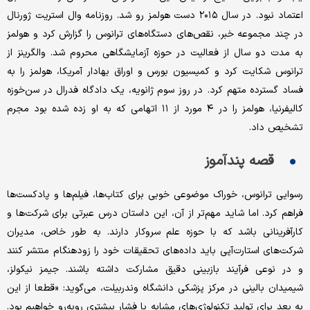
اعتماد نبود. در سال ۲۰۱۵ دست هولمز رو شد. روزنامه وال استریت ژورنال
در چند مجموعه خبر، نقص‌های دستگاه‌های ترانوس را گزارش کرد و هولمز
به مدت دو سال از فعالیت در حوزه آزمایشگاهی محروم شد. والگرینز از
ترانوس شکایت کرد و کمیسیون بورس و اوراق بهادار آمریکا، هولمز را به
فساد گسترده متهم کرد. در روز سوم ژانویه، یک دادگاه فدرال در سن‌خوزه
کالیفرنیا، هولمز را در ۴ مورد از ۱۱ اتهامی که به او زده شده بود مجرم
تشخیص داد.
قصه پندآموز
رسوایی ترانوس، خوراک موضوعی خوبی برای کتاب‌ها، فیلم‌ها و پادکست‌ها
فراهم کرد. اما شاید مهم‌تر از آن، این داستان درس عبرتی برای شرکت‌ها و
کارآفرینانی باشد که با حوزه علم سروکار دارند. به طور خاص، مدیران
شرکت‌های استارت‌آپی باید داده‌های تحقیقات خود را زودهنگام منتشر کنند
و در نوعی فرآیند بازبینی دقیق مشارکت داشته باشند. جیمز نیکولز،
شیمیدان بالینی در مرکز پزشکی دانشگاه وندربیلت، می‌گوید: «قطعا از این
به بعد برای تولید تکنولوژی‌های مشابه با فشار بیشتری روبه‌رو خواهیم بود.