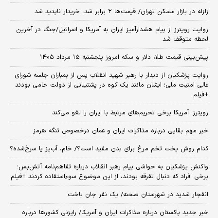
زلزله در بازار مسکن تهران/ قیمت‌ها ۲ برابر شد، خریدار ناپدید شد
روایت رویترز از پیام هشدارآمیز ایران به آمریکا و اسرائیل/جنگ در آخرین
لحظه متوقف شد
پیش‌بینی قیمت طلا، دلار و سکه امروز پنجشنبه ۱۵ مرداد ۱۴۰۵
روایت پزشکیان از دیدار با رهبر شهید انقلاب پس از بمباران جلسه شورای
عالی امنیت ملی؛ ایشان مانند یک کوه در پشتیبانی از دولت حامی بودند
+فیلم
رویترز: آمریکا برخی تحریم‌های مرتبط با ایران را لغو می‌کند
خبر مهم بقایی درباره مذاکرات ایران و عمان درخصوص تنگه هرمز
کدام روش پخت تخم مرغ برای بدن مفید است؟/ خام، آب‌پز یا سرخ‌شده؟
واکنش پزشکیان به حواشی پیام رهبر انقلاب درباره تفاهم‌نامه آتش‌بس؛
برخی افراد که دنبال تفرقه بودند، از این موضوع سوءاستفاده کردند +فیلم
انفجار شدید در شهرستان صحنه/ یک نفر جان باخت
خبر جدید پاکستان درباره مذاکرات ایران و آمریکا/ رایزنی کشورها درباره