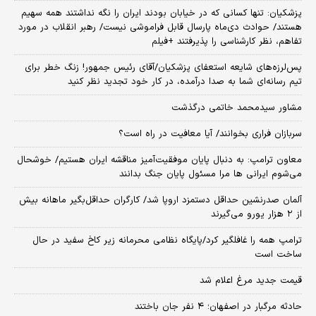
پزشکیان: تنها کسانی که در خیابان بودند ایران را نگه نداشتند همه سهیم
هستند/ حوادث دی‌ماه پارسال قابل فراموشی نیست/ رهبر انقلاب در مورد
تفاهم، نظر کارشناسی را پذیرفتند +فیلم
پس‌لرزه‌های شایعه استعفای پزشکیان/آقای رئیس جمهور! زنگ خطر برای
تیم رسانه‌ای شما به صدا درآمده، در کار خود تجدید نظر کنید
مشاور سیدمحمد خاتمی درگذشت
سربازان فراری بخوانند/ آیا معافیت در راه است؟
معاون ترامپ: به دنبال پایان موفقیت‌آمیز مناقشه ایران هستیم/ خوشحال
می‌شوم ایرانی ها مرا مسئول پایان جنگ بدانند
آلمان صدرنشین حداقل دستمزد اروپا شد/ کارگران حداقل‌بگیر ماهانه بیش
از ۲ هزار یورو می‌گیرند
ترامپ همه را غافلگیر کرد/پایگاه نظامی محرمانه زیر کاخ سفید در حال
ساخت است
قیمت جدید مرغ اعلام شد
حادثه مرگبار در اصفهان؛ ۴ نفر جان باختند