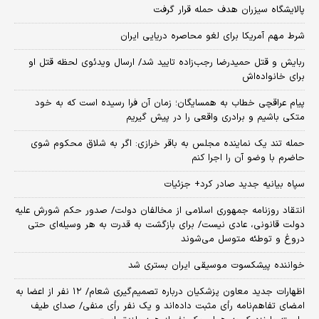
پالایشگاه سیزران هدف حمله قرار گرفت
شرط مهم آمریکا برای لغو محاصره دریایی ایران
ربایش و قتل حمیدرضا رجب‌زاده تایید شد/ ارسال ویدئوی لحظه قتل او
برای خانواده‌اش
پیام عراقچی خطاب به همسایگان؛ زمان آن فرا رسیده است که به خود
متکی باشیم و برادری واقعی را در پیش گیریم
حمله تند یک نماینده مجلس به باقر خرازی: اگر به شلاق محکوم شوی
حاضرم با وضو آن را اجرا کنم
سپاه بیانیه جدید صادر کرد+ جزئیات
انتقاد روزنامه جمهوری اسلامی از مخالفان دولت/ صدور حکم شورش علیه
دولت قانونی، عادی نیست/ برای بازگشت به قدرت به هر وسیله‌ای حتی
دروغ و توطئه متوسل می‌شوند
خواننده پیشکسوت موسیقی ایران بستری شد
اظهارات جدید معاون پزشکیان درباره تصمیم‌گیری شعام/ ۱۲ نفر از اعضا به
امضای تفاهم‌نامه رأی مثبت داده‌اند و یک نفر رأی منفی/ صدای طیف