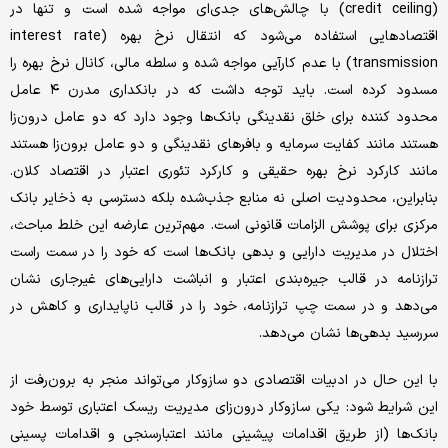
(credit ceiling) با چالش‌های جدی‌ای مواجه شده است و تنها در
اقتصادهایی استفاده می‌شود که انتقال نرخ بهره (interest rate
transmission) با عدم کارآیی مواجه شده و سلطه مالی، کانال نرخ بهره را
مسدود کرده است. باید توجه داشت که در بانکداری مدرن ۴ عامل
محدود کننده برای خلق نقدینگی بانک‌ها وجود دارد که دو عامل درون‌زا
هستند مانند کفایت سرمایه و بافرهای نقدینگی و دو عامل برون‌زا هستند
مانند کارکرد نرخ بهره حقیقی و کارکرد تئوری اعتبار در اقتصاد کلان.
بنابراین، محدودیت اصلی نه منابع جذب‌شده بلکه دسترسی به ذخایر بانک
مرکزی برای پوشش الزامات قانونی است. مهم‌ترین عارضه این خلط مباحث،
اختلال د‌ر مد‌یریت د‌ارایی و بد‌هی بانک‌ها است که خود‌ را د‌ر سمت راست
ترازنامه د‌ر قالب جیره‌بند‌ی اعتبار و انباشت د‌ارایی‌های غیرجاری نشان
می‌د‌هد‌ و د‌ر سمت چپ ترازنامه، خود‌ را د‌ر قالب ناپاید‌اری و کاهش د‌ر
سررسید‌ بد‌هی‌ها نشان می‌د‌هد‌.
با این حال د‌ر اد‌بیات اقتصاد‌ی د‌و سازوکار می‌تواند‌ منجر به برون‌رفت از
این شرایط شود‌: یکی سازوکار د‌رون‌زای مد‌یریت ریسک اعتباری توسط خود‌
بانک‌ها (از طریق اقد‌امات پیشینی مانند‌ اعتبارسنجی و اقد‌امات پسینی