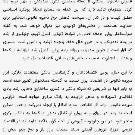
قانونی به‌عنوان بخشی از بسته سیاستی کنترل نقدینگی و مهار تورم یاد
کرده، همزمان تاکید دارد که این اقدام به معنای اتخاذ رویکرد انقباضی
مطلق نیست و در کنار آن، سیاست کاهش نرخ ذخیره قانونی انتخابی برای
حمایت هدفمند از بخش‌های تولیدی نیز دنبال خواهد شد. به گفته
سیاستگذار پولی، هدف اصلی در شرایط کنونی، کنترل تورم، جلوگیری از رشد
بی‌رویه نقدینگی و در عین حال حفظ زنجیره تولید و تامین است؛ مسیری
که قرار است از طریق مدیریت روزانه پایه پولی، کنترل رشد ترازنامه بانک‌ها
و هدایت اعتبارات به سمت بخش‌های حیاتی اقتصاد دنبال شود.
با این حال، برخی اقتصاددانان و کارشناسان بانکی معتقدند کارکرد ابزار
سپرده قانونی در اقتصاد ایران نسبت به گذشته دستخوش تغییر شده است.
به باور آنها در شرایطی که شبکه بانکی با کسری ساختاری ذخایر، رشد بالای
تقاضای تسهیلات و بدهی فزاینده به بانک مرکزی مواجه است، افزایش
سپرده قانونی الزاما اثر انقباضی مورد انتظار را ایجاد نمی‌کند و حتی ممکن
است به رشد درون‌زای پایه پولی از کانال بدهی بانک‌ها به بانک مرکزی
منجر شود. در این چارچوب، گروهی از تحلیلگران تاکید دارند که در اقتصاد
تورمی امروز، ابزارهای قیمتی مانند عملیات بازار باز و نرخ ریپو بیش از