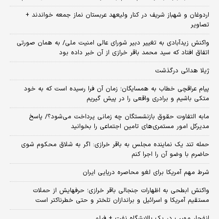
اردوغان و شهباز شریف در کنار ولیعهد عربستان نماز جمعه خواندند +
تصاویر
واکنش زیدآبادی به تغییر دبیر شورای عالی امنیت ملی/ به همان صورتی
اتفاق افتاد که سید محمد باقر خرازی از آن خبر داده بود
ژیلا هدائی درگذشت
پیام عراقچی خطاب به همسایگان؛ زمان آن فرا رسیده است که به خود
متکی باشیم و برادری واقعی را در پیش گیریم
مابه التفاوت حقوق بازنشستگان چه زمانی پرداخت می‌شود؟/ پاسخ
مدیرکل امور مستمری‌های تامین اجتماعی را بخوانید
حمله تند یک نماینده مجلس به باقر خرازی: اگر به شلاق محکوم شوی
حاضرم با وضو آن را اجرا کنم
شرط مهم آمریکا برای لغو محاصره دریایی ایران
واکنش ابطحی به اظهارات جنجالی باقر خرازی؛ حرفهایش از حملات
مستقیم آمریکا و اسرائیل و براندازان تلختر و حتی خطرناکتر است
انفجار مهیب در یک پالایشگاه نفت + فیلم