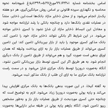
اساس بخشنامه شماره ۹۹.۱۶۲۲۰۱مورخ۱۳۹۹.۰۵.۲۷ابلاغ شیوه‌نامه نحوه
محاسبه و نگهداری سپرده قانونی بر اساس روش میانگین‌گیری، هر دو هفته
یک‌بار انجام می‌شود و از محل ذخایر مازاد بانک‌ها است.این ذخایر، منشأ
در عملیات نقدی بانک‌ها دارد و چنانچه بانکی با رشد ترازنامه مواجه شود
و معادل این انبساط ذخایر مازاد آن شارژ نشود با کسری ذخایر مواجه
می‌شود. در این شرایط اگر بانکی نتواند ذخایر مازاد خود را تامین کند،
بانک مذکور کسری موجود را باید از بازار بین‌بانکی تامین کند؛ این تامین
کسری می‌تواند از طریق عملیات بازار باز به ازای پرداخت وثیقه که همان
اوراق بدهی است صورت گیرد و هم می‌تواند از طریق تامین از بانک دیگری
انجام شود. به هر طریق اگر این کسری توسط بازار بین‌بانکی تامین نشود،
آنگاه به‌صورت درون‌زا توسط بانک مرکزی شارژ می‌شود و در سمت راست
ترازنامه بانک مرکزی ما به ازای آن طلب از بانک مذکور ثبت می‌شود.
به گفته کیخا، در این صورت بدهی بانک‌ها به بانک مرکزی افزایش پیدا
می‌کند و پایه پولی به‌صورت درون‌زا زیاد می‌شود. لازم به توضیح است که
چنانچه حتی کسری موردبحث از طریق عملیات بازار باز و به‌طور مشخص
ریپو تامین شود، آنگاه بازهم پایه پولی در طبقه سایر دارایی‌ها به‌صورت