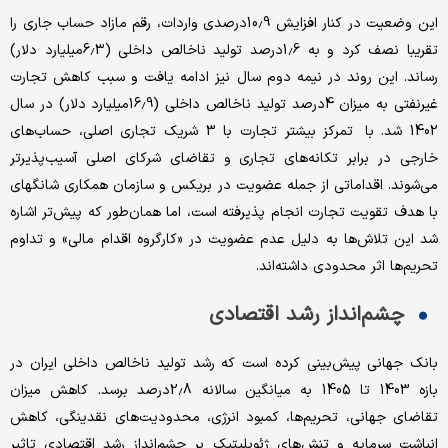
این وضعیت در کنار افزایش 10.9درصدی واردات، رقم مازاد حساب جاری را
تقریبا نصف کرد و به 1.6درصد تولید ناخالص داخلی (6.3میلیارد دلار)
رساند. این روند در نیمه دوم سال نیز ادامه یافت و سبب کاهش تجارت
غیرنفتی به میزان 4درصد تولید ناخالص داخلی (16.9میلیارد دلار) در سال
1402 شد. با تمرکز بیشتر تجارت با 3 شریک تجاری اصلی، حساب‌های
خارجی در برابر تکانه‌های تجاری و تقاضای شرکای اصلی آسیب‌پذیرتر
می‌شوند. اقداماتی از جمله عضویت در بریکس و سازمان همکاری شانگهای
با هدف تقویت تجارت انجام پذیرفته است، اما همان‌‌طور که پیش‌تر اشاره
شد این تلاش‌ها به دلیل عدم عضویت در «کارگروه اقدام مالی» و تداوم
تحریم‌ها اثر محدودی داشته‌اند.
چشم‌انداز رشد اقتصادی
بانک جهانی پیش‌بینی کرده است که رشد تولید ناخالص داخلی ایران در
بازه 1403 تا 1405 به میانگین سالانه 2.8درصد برسد. کاهش میزان
تقاضای جهانی، تحریم‌ها، کمبود انرژی، محدودیت‌های نقدینگی، کاهش
انباشت سرمایه و تنش‌های ژئوپلیتیک بر چشم‌انداز رشد اقتصادی تاثیر