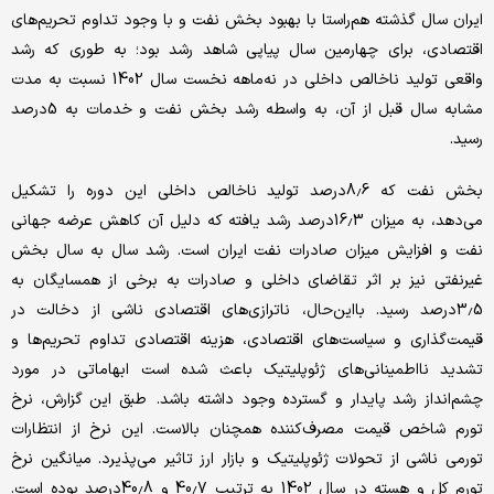
ایران سال گذشته هم‌راستا با بهبود بخش نفت و با وجود تداوم تحریم‌های
اقتصادی، برای چهارمین سال پیاپی شاهد رشد بود؛ به طوری که رشد
واقعی تولید ناخالص داخلی در نه‌ماهه نخست سال 1402 نسبت به مدت
مشابه سال قبل از آن، به واسطه رشد بخش نفت و خدمات به 5درصد
رسید.
بخش نفت که 8.6درصد تولید ناخالص داخلی این دوره را تشکیل
می‌دهد، به میزان 16.3درصد رشد یافته که دلیل آن کاهش عرضه جهانی
نفت و افزایش میزان صادرات نفت ایران است. رشد سال به سال بخش
غیرنفتی نیز بر اثر تقاضای داخلی و صادرات به برخی از همسایگان به
3.5درصد رسید. با‌این‌حال، ناترازی‌های اقتصادی ناشی از دخالت در
قیمت‌گذاری و سیاست‌های اقتصادی، هزینه اقتصادی تداوم تحریم‌ها و
تشدید نااطمینانی‌های ژئوپلیتیک باعث شده است ابهاماتی در مورد
چشم‌انداز رشد پایدار و گسترده وجود داشته باشد. طبق این گزارش، نرخ
تورم شاخص قیمت مصرف‌‌کننده همچنان بالاست. این نرخ از انتظارات
تورمی ناشی از تحولات ژئوپلیتیک و بازار ارز تاثیر می‌پذیرد. میانگین نرخ
تورم کل و هسته در سال 1402 به ترتیب 40.7 و 40.8درصد بوده است.