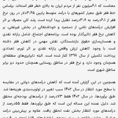
معناست که 6.1میلیون نفر از مردم ایران به بالای خطر فقر آمده‌اند. براساس
خط فقر طبق معیار کشورهای با درآمد متوسط پایین 3.65دلار در روز، نرخ
فقر از 6.1درصد به 3.8درصد تقلیل پیدا کرده است. رشد کلی مصرف بر اثر
افزایش درآمدهای ناشی از دستمزد و خوداشتغالی در بخش غیرنفتی، بر
کاهش نرخ فقر تاثیرگذار بوده است. برنامه‌های اجتماع، شامل یارانه نقدی
و همسان‌سازی حقوق بازنشستگان، نقش مهمی در کاهش فقر داشته
است. با وجود کاهش ارزش واقعی یارانه نقدی بر اثر تورم، تعدادی
پرداخت تکمیلی از سال 1398 آغاز شده است. البته نابرابری‌های منطقه‌ای
همچنان وجود دارد و نرخ فقر در مناطق روستایی همچنان حدود دو برابر
مناطق شهری است.
همچنین در این گزارش آمده است که کاهش درآمدهای دولتی در مقایسه
با سطح مورد انتظار در سال 1402 سبب تغییر در اولویت‌بندی هزینه‌ها شد.
طبق برآوردها، در سال 1402 فقط 73درصد از درآمدهای بودجه‌ای محقق
شد. دلیل عمده این مساله این است که طبق برآوردها، فقط 55درصد از
درآمدهای مورد انتظار بخش نفت تحقق یافت. علاوه بر پیش‌بینی درآمد
صادراتی «بلندپروازانه» در سند بودجه، تخفیف‌های قابل‌توجه در قیمت