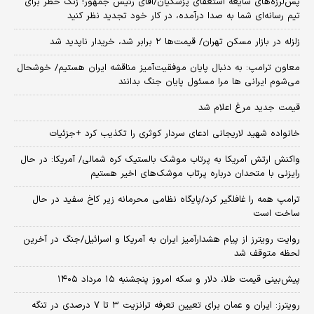
پس‌لرزه‌های شایعه استعفای پزشکیان/آقای رئیس جمهور! زنگ خطر برای
تیم رسانه‌ای شما به صدا درآمده، در کار خود تجدید نظر کنید
زلزله در بازار مسکن تهران/ قیمت‌ها ۲ برابر شد، خریدار ناپدید شد
معاون ترامپ: به دنبال پایان موفقیت‌آمیز مناقشه ایران هستیم/ خوشحال
می‌شوم ایرانی ها مرا مسئول پایان جنگ بدانند
قیمت جدید مرغ اعلام شد
خانواده شهید لاریجانی ادعای سردار کوثری را تکذیب کرد +جزئیات
واکنش ارتش آمریکا به پرتاب موشک بالستیک کره شمالی/ آمریکا: در حال
رایزنی با متحدان درباره پرتاب موشک‌های اخیر هستیم
ترامپ همه را غافلگیر کرد/پایگاه نظامی محرمانه زیر کاخ سفید در حال
ساخت است
روایت رویترز از پیام هشدارآمیز ایران به آمریکا و اسرائیل/جنگ در آخرین
لحظه متوقف شد
پیش‌بینی قیمت طلا، دلار و سکه امروز پنجشنبه ۱۵ مرداد ۱۴۰۵
رویترز: ایران و عمان برای تعیین تعرفه ترانزیت ۳ تا ۷ درصدی در تنگه