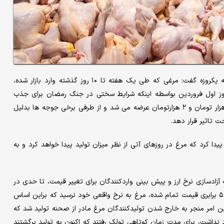
آزاده محبی - محمدرضا صدیق پور دبیر انجمن تولیدکنندگان جوجه یکروزه گفت: مرغی که طی یک هفته تا ۱۰ روز گذشته وارد بازار شده،
ط به جوجه ریزی هفته نخست فروردین بوده است که در ۱۵ روز اول فروردین بواسطه اینکه شرایط سختی در جنگ رمضان برای جذب
جوجه ایجاد شده بود، عمدتا جوجه های تولیدی رایگان و با قیمت هزار تومان و ۲ هزارتومان عرضه می شد و از طرفی برخی جوجه ها بدلیل
اثیر قرار دهد.
ا کرد که مرغ در روزهای آتی از نظر میزان تولید پیدا خواهد کرد و به
ه آزادسازی نرخ ارز و پیش بینی واردکنندگان برای تغییر قیمت، تا حدی در
بحث تامین نهاده واحدها دچار مشکل شدند و بعد از آن با افزایش ۵ برابری قیمت تمام شده، مرغ به نرخ واقعی خود نرسید که براین اساس
درصد قیمت عرضه شد که این امر منجر به خارج شدن تولیدکنندگان مرغ مادر از صحنه تولید شد که
نداشت، برای مدت زمان کوتاهی تولک رفتند که اکنون به تولید برگشتند‌