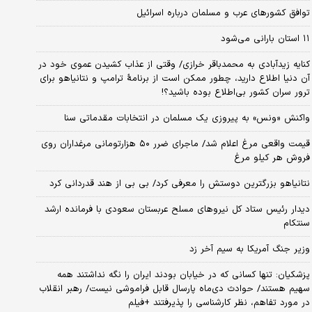
توافق کشورهای عرب و مسلمان درباره اسرائیل
۱۱ استان بارانی می‌شود
کنایه زیدآبادی به محمدباقر خرازی/ وقتی از عذاب کشیدن عموی خود در
آن دنیا اطلاع دارید، چطور ممکن است از برنامهٔ ترامپ و نتانیاهو برای
ترور سران کشور بی‌اطلاع بوده باشید؟!
واکنش «ونس» به پیروزی یک مسلمان در انتخابات مقدماتی سنا
قیمت واقعی مرغ اعلام شد/ ماجرای ضرر ۵۰ هزارتومانی مرغداران روی
فروش هر کیلو مرغ
نتانیاهو بزرگترین دوستش را معرفی کرد/ بی بی از هند قدردانی کرد
دیدار رئیس ستاد کل نیروهای مسلح عربستان سعودی با فرمانده ارشد
سنتکام
وزیر جنگ آمریکا به سیم آخر زد
پزشکیان: تنها کسانی که در خیابان بودند ایران را نگه نداشتند همه
سهیم هستند/ حوادث دی‌ماه پارسال قابل فراموشی نیست/ رهبر انقلاب
در مورد تفاهم، نظر کارشناسی را پذیرفتند +فیلم