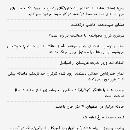
پس‌لرزه‌های شایعه استعفای پزشکیان/آقای رئیس جمهور! زنگ خطر برای
تیم رسانه‌ای شما به صدا درآمده، در کار خود تجدید نظر کنید
مشاور سیدمحمد خاتمی درگذشت
سربازان فراری بخوانند/ آیا معافیت در راه است؟
معاون ترامپ: به دنبال پایان موفقیت‌آمیز مناقشه ایران هستیم/ خوشحال
می‌شوم ایرانی ها مرا مسئول پایان جنگ بدانند
انتقاد تند وزیر خارجه عربستان از اسرائیل
آلمان صدرنشین حداقل دستمزد اروپا شد/ کارگران حداقل‌بگیر ماهانه بیش
از ۲ هزار یورو می‌گیرند
ترامپ همه را غافلگیر کرد/پایگاه نظامی محرمانه زیر کاخ سفید در حال
ساخت است
حادثه مرگبار در اصفهان؛ ۴ نفر جان باختند
قیمت جدید مرغ اعلام شد
روایت رویترز از پیام هشدارآمیز ایران به آمریکا و اسرائیل/جنگ در آخرین