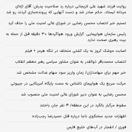
روایت فرزند شهید علی لاریجانی درباره رد صلاحیت پدرش؛ آقای اژه‌ای
مردانه ایستاد، حکم صادر شد و دست آنهایی که پرونده‌سازی کردند رو شد
تسنیم خبر انتصاب محسن رضایی در شورای عالی امنیت ملی را حذف کرد
زئیس سازمان هواپیمایی: گزارش ورود هواگردها ٣٠ دقیقه قبل از حمله به
بیت رهبری صحت ندارد
اصابت موشک کروز به یک کشتی متخلف در تنگه هرمز + فیلم
انتصاب محمدباقر ذوالقدر به عنوان مشاور سیاسی رهبر معظم انقلاب
خبر مهم برای سهامداران/ زمان واریز سود سهام عدالت مشخص شد
حرکت سریع یک هواپیمای ناشناس به سمت پایگاه آمریکایی در جیبوتی
محسن رضایی به عنوان دبیر شورای عالی امنیت ملی منصوب شد
سقوط مرگبار بالگرد در این منطقه/ ۴ نفر جان باختند
اظهارات جدید سخنگوی ناجا درباره قتل حمیدرضا رجب‌زاده
فوری / انفجار در آب‌های خلیج فارس