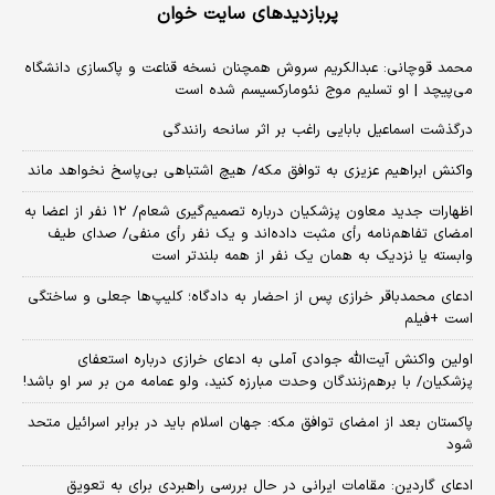
پربازدیدهای سایت خوان
محمد قوچانی: عبدالکریم سروش همچنان نسخه قناعت و پاکسازی دانشگاه
می‌پیچد | او تسلیم موج نئومارکسیسم شده است
درگذشت اسماعیل بابایی راغب بر اثر سانحه رانندگی
واکنش ابراهیم عزیزی به توافق مکه/ هیچ اشتباهی بی‌پاسخ نخواهد ماند
اظهارات جدید معاون پزشکیان درباره تصمیم‌گیری شعام/ ۱۲ نفر از اعضا به
امضای تفاهم‌نامه رأی مثبت داده‌اند و یک نفر رأی منفی/ صدای طیف
وابسته یا نزدیک به همان یک نفر از همه بلندتر است
ادعای محمدباقر خرازی پس از احضار به دادگاه؛ کلیپ‌ها جعلی و ساختگی
است +فیلم
اولین واکنش آیت‌الله جوادی آملی به ادعای خرازی درباره استعفای
پزشکیان/ با برهم‌زنندگان وحدت مبارزه کنید، ولو عمامه من بر سر او باشد!
پاکستان بعد از امضای توافق مکه: جهان اسلام باید در برابر اسرائیل متحد
شود
ادعای گاردین: مقامات ایرانی در حال بررسی راهبردی برای به تعویق