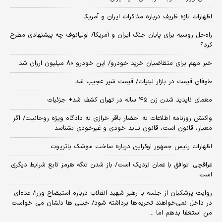
اظهارات تازه ظریف درباره مذاکرات ایران و آمریکا
راه‌حل روسیه برای پایان جنگ ایران و آمریکا/ اولیانوف چه پیشنهادی مطرح
کرد؟
خبر مهم برای متقاضیان خرید خودرو/ این خودرو ۸۰ میلیون ارزان شد
طوفان قیمت در بازار لبنیات/ قیمت شیر عجیب شد
معمای ناپدید شدن زن ۴۵ ساله در تهران کشف شد+ جزئیات
واکنش روزنامه اطلاعات به احضار باقر خرازی به دادگاه ویژه روحانیت/ اگر
معیار، قانون است، قانون نباید خودی و غیرخودی بشناسد
اظهارات رئیس جمهور اوکراین درباره ساخت موشک پاتریوت
عراقچی: توافق با عمان نزدیک است/ باز شدن تنگه هرمز تابع شرایط دیگری
است
روایت پزشکیان از جلسه با رهبر شهید انقلاب درباره استیضاح وزرا/ عده‌ای
در داخل نمی‌خواهند تحریم‌ها برداشته شود/ خیلی ها دلشان می خواست
من استعفا بدهم اما ...