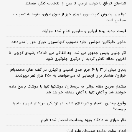
انداختن توافق با دولت ترامپ تا پس از انتخابات کنگره هستند
عراقچی: پذیرش کنوانسیون دریای خرز از سوی ایران، منوط به تصویب
مجلس است
قیمت جدید برنج ایرانی و خارجی اعلام شد+ جزئیات
حاجی دلیگانی: مجلس اجازه تصویب کنوانسیون دریای خزر را نمی‌دهد
اگر جلیلی رئیس جمهور می شد، چه اتفاقی می افتاد؟/ رشیدی کوچی: تا
آخرین لحظه تلاش کردیم از درگیری جلوگیری شود
ردپای بیش از ۳ یا ۴ جرم جدی امنیتی و کیفری در گفته های محمدباقر
خرازی/ هشدار برای آن‌هایی که می‌خواهند به ۲۵۰ هزار نفر بپیوندند
هشدار صریح مقام عراقی به عربستان/ موشکها تنها با موشک پاسخ داده
خواهد شد و آتش تنها با آتش مقابله خواهد شد
وقوع چندین انفجار و تیراندازی شدید در نزدیکی مرز‌های ایران/ ماجرا
چیست؟
باقر خرازی به دادگاه ویژه روحانیت احضار شد+ فیلم
ادعای وزارت خارجه عربستان علیه ایران