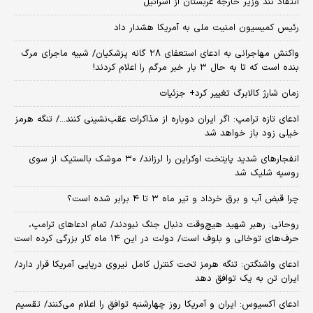
انتقاد تند وزیر خارجه عربستان از اسرائیل
رئیس کمیسیون امنیت ملی به آمریکا هشدار داد
واکنش مهاجرانی به ادعای استعفای ۲۸ گانه پزشکیان/ شبیه ماجرای مرگ
بنده است که تا به حال ۳ بار خبر مرگم را اعلام کردند!
زمان شارژ کالابرگ تغییر کرد+ جزئیات
ادعای تازه ترامپ: اگر ایران دوباره از مذاکرات عقب‌نشینی کنند.../ تنگه هرمز
خیلی زود باز خواهد شد
انفجارهای شدید پایتخت اوکراین را لرزاند/ ۳۰ موشک بالستیک از سوی
روسیه شلیک شد
چرا قبض آب و برق خرداد و تیر ماه ۳ تا ۴ برابر شده است؟
روحانی: رهبر شهید هیچ‌وقت دنبال جنگ نبودند/ تمام ادعاهای ترامپ،
حرف‌های توخالی و بلوف است/ دولت در این ۱۴ ماه کار بزرگی کرده است
ادعای واشنگتن: تنگه هرمز تحت کنترل کامل نیروی دریایی آمریکا قرار دارد/
ایران تن به یک توافق دهد
ادعای آکسیوس: ایران و آمریکا روز چهارشنبه توافق را اعلام می‌کنند/ تقسیم