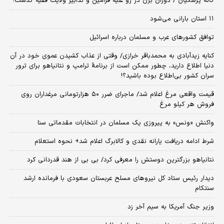
گانه پزشکیان / دوران بزن در رو علیه فرامین و تدابیر ولایت فقیه گذشت!
۱۱ استان بارانی می‌شود
توافق کشورهای عرب و مسلمان درباره اسرائیل
کنایه زیدآبادی به محمدباقر خرازی/ وقتی از عذاب کشیدن عموی خود در آن
دنیا اطلاع دارید، چطور ممکن است از برنامهٔ ترامپ و نتانیاهو برای ترور
سران کشور بی‌اطلاع بوده باشید؟!
قیمت واقعی مرغ اعلام شد/ ماجرای ضرر ۵۰ هزارتومانی مرغداران روی
فروش هر کیلو مرغ
واکنش «ونس» به پیروزی یک مسلمان در انتخابات مقدماتی سنا
شرط ادامه دریافت یارانه نقدی و کالابرگ اعلام شد+ نحوه استعلام
نتانیاهو بزرگترین دوستش را معرفی کرد/ بی بی از هند قدردانی کرد
دیدار رئیس ستاد کل نیروهای مسلح عربستان سعودی با فرمانده ارشد
سنتکام
وزیر جنگ آمریکا به سیم آخر زد