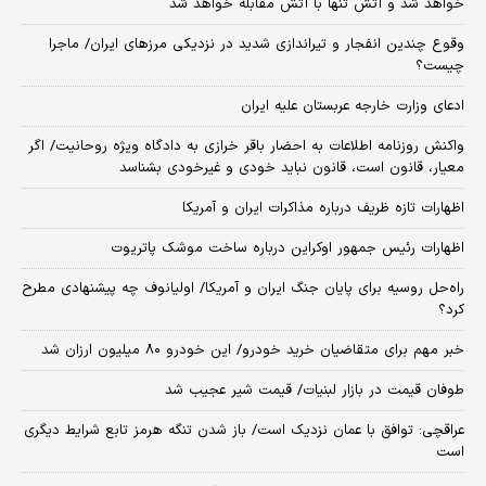
خواهد شد و آتش تنها با آتش مقابله خواهد شد
وقوع چندین انفجار و تیراندازی شدید در نزدیکی مرز‌های ایران/ ماجرا
چیست؟
ادعای وزارت خارجه عربستان علیه ایران
واکنش روزنامه اطلاعات به احضار باقر خرازی به دادگاه ویژه روحانیت/ اگر
معیار، قانون است، قانون نباید خودی و غیرخودی بشناسد
اظهارات تازه ظریف درباره مذاکرات ایران و آمریکا
اظهارات رئیس جمهور اوکراین درباره ساخت موشک پاتریوت
راه‌حل روسیه برای پایان جنگ ایران و آمریکا/ اولیانوف چه پیشنهادی مطرح
کرد؟
خبر مهم برای متقاضیان خرید خودرو/ این خودرو ۸۰ میلیون ارزان شد
طوفان قیمت در بازار لبنیات/ قیمت شیر عجیب شد
عراقچی: توافق با عمان نزدیک است/ باز شدن تنگه هرمز تابع شرایط دیگری
است