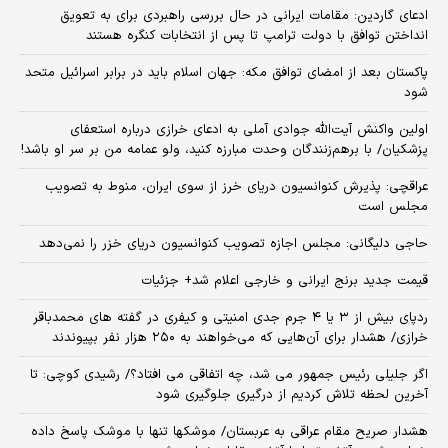
ادعای گاردین: مقامات ایرانی در حال بررسی راهبردی برای به تعویق
انداختن توافق با دولت ترامپ تا پس از انتخابات کنگره هستند
پاکستان بعد از امضای توافق مکه: جهان اسلام باید در برابر اسرائیل متحد
شود
اولین واکنش آیت‌الله جوادی آملی به ادعای خرازی درباره استعفای
پزشکیان/ با برهم‌زنندگان وحدت مبارزه کنید، ولو عمامه من بر سر او باشد!
عراقچی: پذیرش کنوانسیون دریای خرز از سوی ایران، منوط به تصویب
مجلس است
حاجی دلیگانی: مجلس اجازه تصویب کنوانسیون دریای خزر را نمی‌دهد
قیمت جدید برنج ایرانی و خارجی اعلام شد+ جزئیات
ردپای بیش از ۳ یا ۴ جرم جدی امنیتی و کیفری در گفته های محمدباقر
خرازی/ هشدار برای آن‌هایی که می‌خواهند به ۲۵۰ هزار نفر بپیوندند
اگر جلیلی رئیس جمهور می شد، چه اتفاقی می افتاد؟/ رشیدی کوچی: تا
آخرین لحظه تلاش کردیم از درگیری جلوگیری شود
هشدار صریح مقام عراقی به عربستان/ موشکها تنها با موشک پاسخ داده