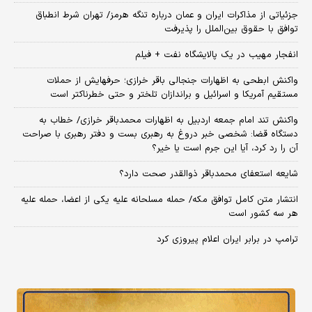
جزئیاتی از مذاکرات ایران و عمان درباره تنگه هرمز/ تهران شرط انطباق
توافق با حقوق بین‌الملل را پذیرفت
انفجار مهیب در یک پالایشگاه نفت + فیلم
واکنش ابطحی به اظهارات جنجالی باقر خرازی؛ حرفهایش از حملات
مستقیم آمریکا و اسرائیل و براندازان تلختر و حتی خطرناکتر است
واکنش تند امام جمعه اردبیل به اظهارات محمدباقر خرازی/ خطاب به
دستگاه قضا: شخصی خبر دروغ به رهبری بست و دفتر رهبری با صراحت
آن را رد کرد، آیا این جرم است یا خیر؟
شایعه استعفای محمدباقر ذوالقدر صحت دارد؟
انتشار متن کامل توافق مکه/ حمله مسلحانه علیه یکی از اعضا، حمله علیه
هر سه کشور است
ترامپ در برابر ایران اعلام پیروزی کرد