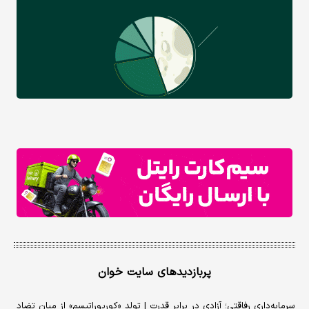
پربازدیدهای سایت خوان
سرمایه‌داری رفاقتی؛ آزادی در برابر قدرت | تولد «کورپوراتیسم» از میان تضاد