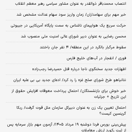
انتصاب محمدباقر ذوالقدر به عنوان مشاور سیاسی رهبر معظم انقلاب
خبر مهم برای سهامداران/ زمان واریز سود سهام عدالت مشخص شد
حرکت سریع یک هواپیمای ناشناس به سمت پایگاه آمریکایی در جیبوتی
محسن رضایی به عنوان دبیر شورای عالی امنیت ملی منصوب شد
سقوط مرگبار بالگرد در این منطقه/ ۴ نفر جان باختند
فوری / انفجار در آب‌های خلیج فارس
اظهارات جدید سخنگوی ناجا درباره قتل حمیدرضا رجب‌زاده
نتانیاهو طرح شورای صلح غزه را رد کرد/ ادعای جدید بی بی علیه ایران
خبر خوش برای بازنشستگان/ احتمال پرداخت معوقات افزایش حقوق از
این تاریخ + جزئیات
احتمال تعیین یک زن به عنوان دبیرکل سازمان ملل قوت گرفت/ ربکا
گرینسپن کیست؟
​پیش‌بینی بورس فردا دوشنبه ۱۹ مرداد ۱۴۰۵/ آزمون مهم بازار سرمایه پس
از ثبت رکورد ارزش معاملات