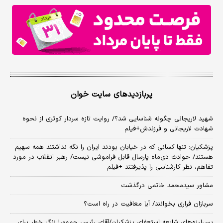
پربازدیدهای سایت خوان
شهید لاریجانی چگونه شناسایی شد؟/ روایت تازه سردار کوثری از نحوه
شهادت لاریجانی و فرزندش+فیلم
پزشکیان: تنها کسانی که در خیابان بودند ایران را نگه نداشتند همه سهیم
هستند/ حوادث دی‌ماه پارسال قابل فراموشی نیست/ رهبر انقلاب در مورد
تفاهم، نظر کارشناسی را پذیرفتند +فیلم
مشاور سیدمحمد خاتمی درگذشت
سربازان فراری بخوانند/ آیا معافیت در راه است؟
پس‌لرزه‌های شایعه استعفای پزشکیان/آقای رئیس جمهور! زنگ خطر برای