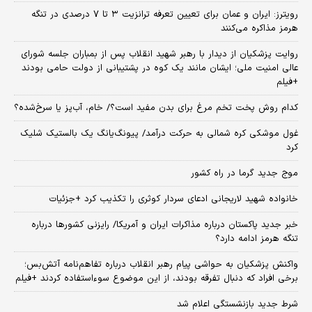
رویترز: ایران و عمان برای تعیین تعرفه ترانزیت ۳ تا ۷ درصدی در تنگه
هرمز مذاکره می‌کنند
روایت پزشکیان از دیدار با رهبر شهید انقلاب پس از بمباران جلسه شورای
عالی امنیت ملی؛ ایشان مانند یک کوه در پشتیبانی از دولت حامی بودند
+فیلم
کدام روش پخت تخم مرغ برای بدن مفید است؟/ خام، آب‌پز یا سرخ‌شده؟
غول موشکی کره شمالی به حرکت درآمد/ پیونگ‌یانگ یک بالستیک شلیک
کرد
موج جدید گرما در راه کشور
خانواده شهید لاریجانی ادعای سردار کوثری را تکذیب کرد +جزئیات
خبر جدید پاکستان درباره مذاکرات ایران و آمریکا/ رایزنی کشورها درباره
تنگه هرمز ادامه دارد؟
واکنش پزشکیان به حواشی پیام رهبر انقلاب درباره تفاهم‌نامه آتش‌بس؛
برخی افراد که دنبال تفرقه بودند، از این موضوع سوءاستفاده کردند +فیلم
شرط جدید بازنشستگی اعلام شد