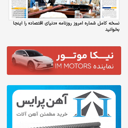
نسخه کامل شماره امروز روزنامه «دنیای‌ اقتصاد» را اینجا
بخوانید