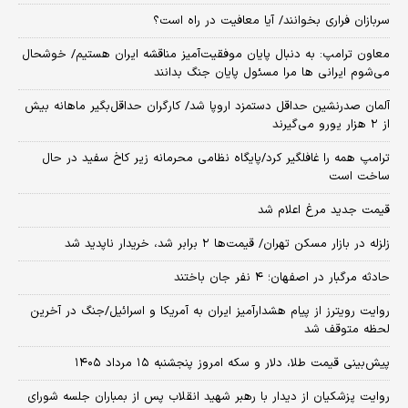
سربازان فراری بخوانند/ آیا معافیت در راه است؟
معاون ترامپ: به دنبال پایان موفقیت‌آمیز مناقشه ایران هستیم/ خوشحال
می‌شوم ایرانی ها مرا مسئول پایان جنگ بدانند
آلمان صدرنشین حداقل دستمزد اروپا شد/ کارگران حداقل‌بگیر ماهانه بیش
از ۲ هزار یورو می‌گیرند
ترامپ همه را غافلگیر کرد/پایگاه نظامی محرمانه زیر کاخ سفید در حال
ساخت است
قیمت جدید مرغ اعلام شد
زلزله در بازار مسکن تهران/ قیمت‌ها ۲ برابر شد، خریدار ناپدید شد
حادثه مرگبار در اصفهان؛ ۴ نفر جان باختند
روایت رویترز از پیام هشدارآمیز ایران به آمریکا و اسرائیل/جنگ در آخرین
لحظه متوقف شد
پیش‌بینی قیمت طلا، دلار و سکه امروز پنجشنبه ۱۵ مرداد ۱۴۰۵
روایت پزشکیان از دیدار با رهبر شهید انقلاب پس از بمباران جلسه شورای